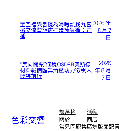
2026 年
至圣禮樂書院為海曙凱找九宮
8 月 7
格交流豐飯店打造節氣禮：芒
種
日
2026
“反向開票”個稅OSDER奧斯德
年 8 月
材料報價匯算清繳助力徵稅人
輕裝前行
7 日
部落格
活動
色彩交響
關於
商店
常見問題集
區塊版面配置