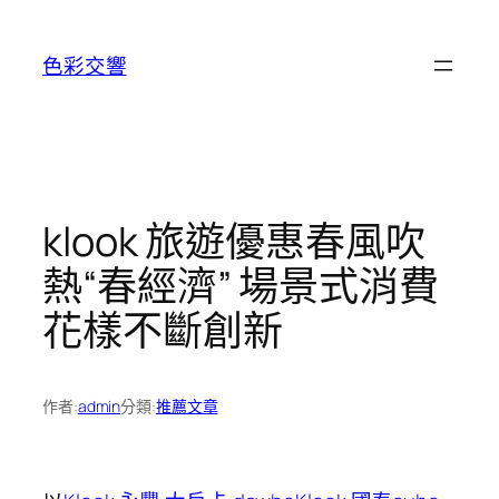
跳
至
色彩交響
主
要
內
容
klook 旅遊優惠春風吹
熱“春經濟” 場景式消費
花樣不斷創新
作者:
admin
分類:
推薦文章