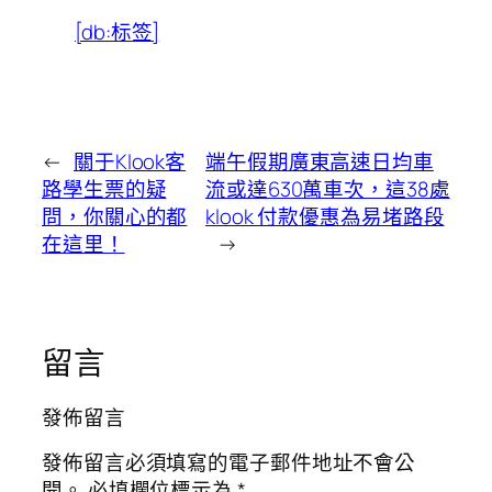
[db:标签]
←
關于Klook客
端午假期廣東高速日均車
路學生票的疑
流或達630萬車次，這38處
問，你關心的都
klook 付款優惠為易堵路段
在這里！
→
留言
發佈留言
發佈留言必須填寫的電子郵件地址不會公
開。
必填欄位標示為
*