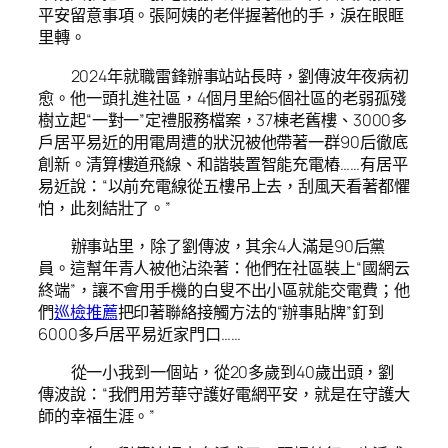
平安留意事項。張阿姨的老伴握著他的手，淚在眼眶
里轉。
2024年就職雷鋒辦事站站長時，劉傳波年夜病初
愈。他一頭扎進社區，4個月里給5個社區的老弱孤殘
樹立起“一對一”定禮服務檔案，37棟老舊樓、3000多
戶居平易近的用電周遭的狀況被他帶著一群90后徹底
創新。清算樓道飛線、和諧裝置智能充電樁……有居平
易近說：“以前充電線從五樓吊上去，刮風天看著都懼
怕，此刻結壯了。”
辦事站里，除了劉傳波，其余4人滿是90后黨
員。這幫年青人被他沾染著：他們在社區裝上“國網云
終端”，讓不會用手機的白叟不出小區就能交電費；他
們
巡檢推薦
把印著聯絡接觸方法的“辦事貼牌”釘到
6000多戶居平易近家門口……
從一小我到一個站，從20多歲到40歲出頭，劉
傳波說：“我們用芳華守護好電網平安，就是在守護大
師的幸福生涯。”