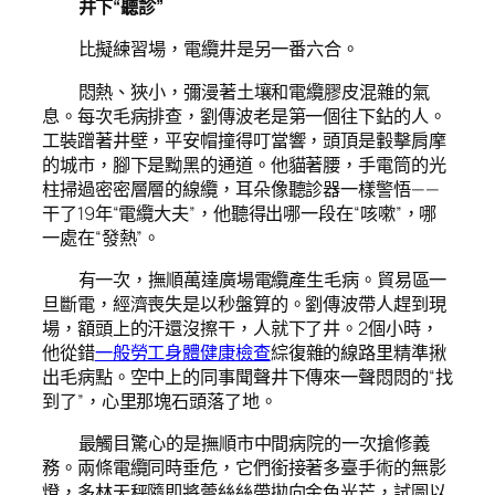
井下“聽診”
比擬練習場，電纜井是另一番六合。
悶熱、狹小，彌漫著土壤和電纜膠皮混雜的氣
息。每次毛病排查，劉傳波老是第一個往下鉆的人。
工裝蹭著井壁，平安帽撞得叮當響，頭頂是轂擊肩摩
的城市，腳下是黝黑的通道。他貓著腰，手電筒的光
柱掃過密密層層的線纜，耳朵像聽診器一樣警悟——
干了19年“電纜大夫”，他聽得出哪一段在“咳嗽”，哪
一處在“發熱”。
有一次，撫順萬達廣場電纜產生毛病。貿易區一
旦斷電，經濟喪失是以秒盤算的。劉傳波帶人趕到現
場，額頭上的汗還沒擦干，人就下了井。2個小時，
他從錯
一般勞工身體健康檢查
綜復雜的線路里精準揪
出毛病點。空中上的同事聞聲井下傳來一聲悶悶的“找
到了”，心里那塊石頭落了地。
最觸目驚心的是撫順市中間病院的一次搶修義
務。兩條電纜同時垂危，它們銜接著多臺手術的無影
燈，多林天秤隨即將蕾絲絲帶拋向金色光芒，試圖以