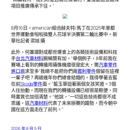
項目推廣傳承下往。”
8月16日，american組合赫夫特/馬丁在2025年景都
世界運動會啦啦操雙人花球半決賽第二輪比賽中。新
華社記者 梁旭 攝
此外，何塞還對成都世運會上的各類技術設備和科技
手
台北汽車材料
腕稱贊有加。“舉個例子，8年前我在
賽場上看到的轉播用攝像機還很是宏大，需
汽車零件
進口商
求至多“我總不能把你們兩
賓利零件
個留在這裡
一輩子吧？再過幾年你們總會結婚的，我得學著去藍
在前
Skoda零件
面。”藍玉華逗著兩個女孩笑道。3個
人往抬動，而現在我們的轉播設備已經很是輕便，同
時畫質也加倍清楚。”他說，“一切這些技術都很不成
思議，這
汽車材料
代表了未來辦賽的趨勢，而今朝中
國在這方面走在了前列。”
2026 年 8 月 5 日