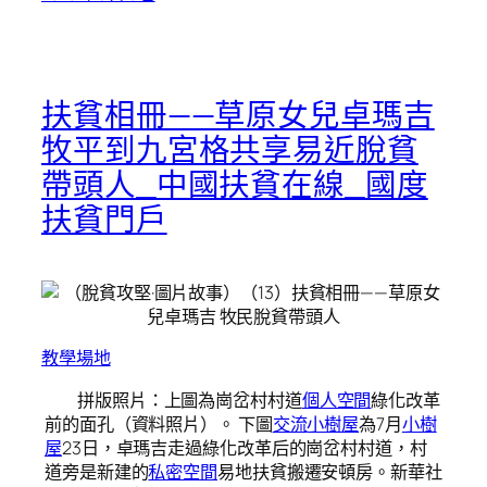
扶貧相冊——草原女兒卓瑪吉
牧平到九宮格共享易近脫貧
帶頭人_中國扶貧在線_國度
扶貧門戶
教學場地
拼版照片：上圖為崗岔村村道
個人空間
綠化改革
前的面孔（資料照片）。 下圖
交流
小樹屋
為7月
小樹
屋
23日，卓瑪吉走過綠化改革后的崗岔村村道，村
道旁是新建的
私密空間
易地扶貧搬遷安頓房。新華社