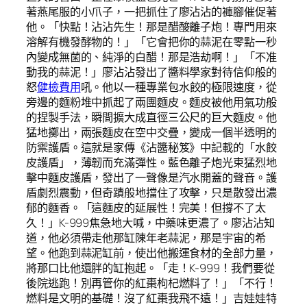
著燕尾服的小爪子，一把抓住了廖沾沾的褲腳催促著
他。「快點！沾沾先生！那是醋酸離子炮！專門用來
溶解有機發酵物的！」「它會把你的蒜泥在零點一秒
內變成無菌的、純淨的白醋！那是浩劫啊！」「不准
動我的蒜泥！」廖沾沾發出了醬料學家對待信仰般的
怒
健檢費用
吼。他以一種專業包水餃的極限速度，從
旁邊的麵粉堆中抓起了兩團麵皮。麵皮被他用氣功般
的捏製手法，瞬間擴大成直徑三公尺的巨大麵皮。他
猛地擲出，兩張麵皮在空中交疊，變成一個半透明的
防禦護盾。這就是家傳《沾醬秘笈》中記載的「水餃
皮護盾」，薄韌而充滿彈性。藍色離子炮光束猛烈地
擊中麵皮護盾，發出了一聲像是汽水開蓋的聲音。護
盾劇烈震動，但奇蹟般地擋住了攻擊，只是散發出濃
郁的麵香。「這麵皮的延展性！完美！但撐不了太
久！」K-999焦急地大喊，中藥味更濃了。廖沾沾知
道，他必須帶走他那缸陳年老蒜泥，那是宇宙的希
望。他跑到蒜泥缸前，使出他搬運食材的全部力量，
將那口比他還胖的缸抱起。「走！K-999！我們要從
後院逃跑！別再管你的紅棗枸杞燃料了！」「不行！
燃料是文明的基礎！沒了紅棗我飛不遠！」吉娃娃特