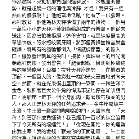
作為燃料，來抵抗那負面的運勢波。「水瓶座的優
勢，就是超脫一切的理性與冷靜…才怪！我只有一腔
熱血的傻氣啊！」他絕望地低吼。他看了一眼腳邊。
那裡放著一個他為林天秤準備了兩年的禮物：一個用
一萬塊小小的天秤座黃銅齒輪組成的音樂盒。他從未
送出，因為害怕被拒絕。這份害怕，就是純度最高的
單戀情感。張水瓶咬緊牙關，將那個黃銅齒輪音樂盒
砸爛，將所有的齒輪都倒入「情感調節器」的輸入
口。機器發出刺耳的尖叫，接著，彈珠臺上的燈光開
始瘋狂閃爍，發出警告。「能量超載！檢測到極致純
粹的單戀能量！目標：提升天秤座運勢！」在機器的
頂部，一個巨大的、像彩虹一樣的光束筆直地射向天
空。然而，就在光束衝出屋頂的一瞬間，一輛塗滿了
金色、裝飾著巨大公牛角的悍馬車猛地停在咖啡館門
口。駕駛座上走下一個全身肌肉、戴著鑽石項圈的男
人，那人正是林天秤的狂熱追求者——金牛座霸總牛
土豪。牛土豪一腳踢開咖啡館的門，大聲宣布：「天
秤！別管那什麼負運勢！我已經用一百噸的純金箔買
下了今天所有的壞運氣！」「從現在開始，你的運勢
由我主宰！我的金錢，就是你的正面能量！」牛土豪
的行為，讓張水瓶的光束在空中瞬間扭曲，與一種夾