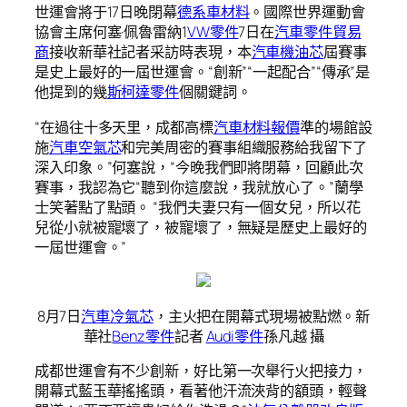
世運會將于17日晚閉幕
德系車材料
。國際世界運動會
協會主席何塞·佩魯雷納1
VW零件
7日在
汽車零件貿易
商
接收新華社記者采訪時表現，本
汽車機油芯
屆賽事
是史上最好的一屆世運會。“創新”“一起配合”“傳承”是
他提到的幾
斯柯達零件
個關鍵詞。
“在過往十多天里，成都高標
汽車材料報價
準的場館設
施
汽車空氣芯
和完美周密的賽事組織服務給我留下了
深入印象。”何塞說，“今晚我們即將閉幕，回顧此次
賽事，我認為它“聽到你這麼說，我就放心了。”蘭學
士笑著點了點頭。 “我們夫妻只有一個女兒，所以花
兒從小就被寵壞了，被寵壞了，無疑是歷史上最好的
一屆世運會。”
8月7日
汽車冷氣芯
，主火把在開幕式現場被點燃。新
華社
Benz零件
記者
Audi零件
孫凡越 攝
成都世運會有不少創新，好比第一次舉行火把接力，
開幕式藍玉華搖搖頭，看著他汗流浹背的額頭，輕聲