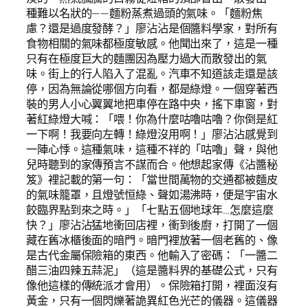
種難以名狀的——麵粉蒸煮過頭的氣味。「麵粉焦
慮？還是過度發酵？」廖沾沾是個醬料學家，對所有
食物相關的氣味都極度敏感。他聞出來了，這是一種
只有在極度巨大的麵團因為壓力過大而散發出的氣
味。街上的行人陷入了混亂。汽車不知道該走還是該
停，因為無論從哪個方向看，都是綠燈。一個穿著西
裝的男人小心翼翼地把車停在路中央，搖下車窗，對
著紅綠燈大喊：「喂！你為什麼咕嚕咕嚕？你倒是紅
一下啊！我要向左轉！綠燈沒用啊！」廖沾沾感覺到
一陣心悸。這種氣味，這種不祥的「咕嚕」聲，與他
兒時聽到的家傳預言不謀而合。他想起家傳《沾醬秘
笈》裡記載的第一句：「當世間萬物的交通都被麵皮
的氣味籠罩，且燈號恒綠、聲如湯沸時，便是宇宙水
餃臨界點到來之時。」「七點五個地球年…怎麼這麼
快？」廖沾沾猛地衝回店裡，衝到後廚，打開了一個
藏在舊冰櫃後面的暗門。暗門裡放著一個老舊的、像
是古代金屬保險箱的東西。他輸入了密碼：「一醬二
醋三油四辣五蒜泥」（這是醬料界的基礎公式，只有
像他這樣的傳統派才會用）。保險箱打開，裡面沒有
黃金，只有一個閃爍著詭異紅色光芒的儀器。這儀器