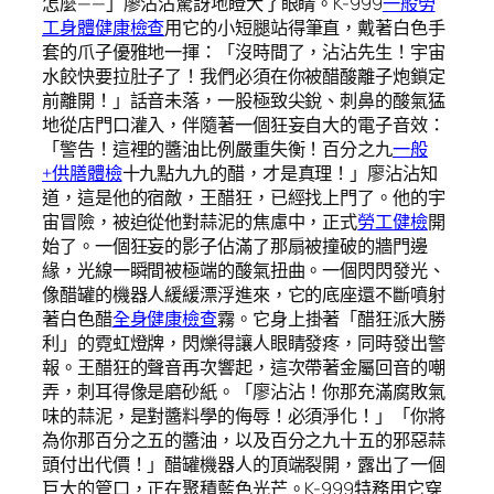
怎麼——」廖沾沾驚訝地瞪大了眼睛。K-999
一般勞
工身體健康檢查
用它的小短腿站得筆直，戴著白色手
套的爪子優雅地一揮：「沒時間了，沾沾先生！宇宙
水餃快要拉肚子了！我們必須在你被醋酸離子炮鎖定
前離開！」話音未落，一股極致尖銳、刺鼻的酸氣猛
地從店門口灌入，伴隨著一個狂妄自大的電子音效：
「警告！這裡的醬油比例嚴重失衡！百分之九
一般
+供膳體檢
十九點九九的醋，才是真理！」廖沾沾知
道，這是他的宿敵，王醋狂，已經找上門了。他的宇
宙冒險，被迫從他對蒜泥的焦慮中，正式
勞工健檢
開
始了。一個狂妄的影子佔滿了那扇被撞破的牆門邊
緣，光線一瞬間被極端的酸氣扭曲。一個閃閃發光、
像醋罐的機器人緩緩漂浮進來，它的底座還不斷噴射
著白色醋
全身健康檢查
霧。它身上掛著「醋狂派大勝
利」的霓虹燈牌，閃爍得讓人眼睛發疼，同時發出警
報。王醋狂的聲音再次響起，這次帶著金屬回音的嘲
弄，刺耳得像是磨砂紙。「廖沾沾！你那充滿腐敗氣
味的蒜泥，是對醬料學的侮辱！必須淨化！」「你將
為你那百分之五的醬油，以及百分之九十五的邪惡蒜
頭付出代價！」醋罐機器人的頂端裂開，露出了一個
巨大的管口，正在聚積藍色光芒。K-999特務用它穿