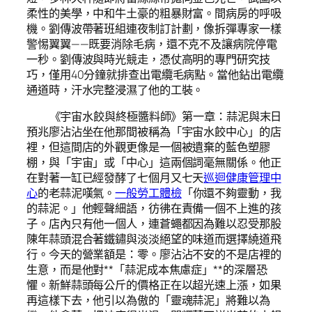
柔性的美學，中和牛土豪的粗暴財富。間病房的呼吸
機。劉傳波帶著班組連夜制訂計劃，像拆彈專家一樣
警惕翼翼——既要消除毛病，還不克不及讓病院停電
一秒。劉傳波與時光競走，憑仗高明的專門研究技
巧，僅用40分鐘就排查出電纜毛病點。當他鉆出電纜
通道時，汗水完整浸濕了他的工裝。
《宇宙水餃與終極醬料師》第一章：蒜泥與末日
預兆廖沾沾坐在他那間被稱為「宇宙水餃中心」的店
裡，但這間店的外觀更像是一個被遺棄的藍色塑膠
棚，與「宇宙」或「中心」這兩個詞毫無關係。他正
在對著一缸已經發酵了七個月又七天
巡迴健康管理中
心
的老蒜泥嘆氣。
一般勞工體檢
「你還不夠靈動，我
的蒜泥。」他輕聲細語，彷彿在責備一個不上進的孩
子。店內只有他一個人，連蒼蠅都因為難以忍受那股
陳年蒜頭混合著鐵鏽與淡淡絕望的味道而選擇繞道飛
行。今天的營業額是：零。廖沾沾不安的不是店裡的
生意，而是他對**「蒜泥成本焦慮症」**的深層恐
懼。新鮮蒜頭每公斤的價格正在以超光速上漲，如果
再這樣下去，他引以為傲的「靈魂蒜泥」將難以為