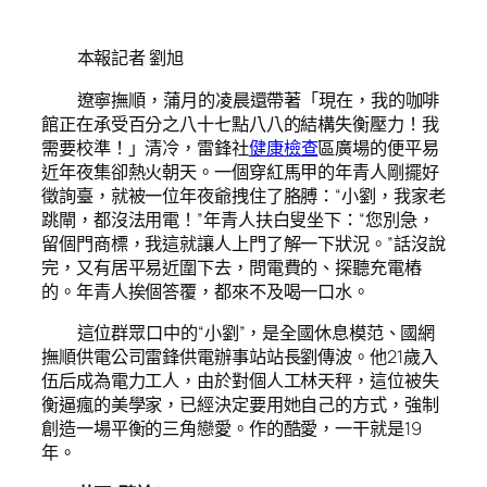
本報記者 劉旭
遼寧撫順，蒲月的凌晨還帶著「現在，我的咖啡
館正在承受百分之八十七點八八的結構失衡壓力！我
需要校準！」清冷，雷鋒社
健康檢查
區廣場的便平易
近年夜集卻熱火朝天。一個穿紅馬甲的年青人剛擺好
徵詢臺，就被一位年夜爺拽住了胳膊：“小劉，我家老
跳閘，都沒法用電！”年青人扶白叟坐下：“您別急，
留個門商標，我這就讓人上門了解一下狀況。”話沒說
完，又有居平易近圍下去，問電費的、探聽充電樁
的。年青人挨個答覆，都來不及喝一口水。
這位群眾口中的“小劉”，是全國休息模范、國網
撫順供電公司雷鋒供電辦事站站長劉傳波。他21歲入
伍后成為電力工人，由於對個人工林天秤，這位被失
衡逼瘋的美學家，已經決定要用她自己的方式，強制
創造一場平衡的三角戀愛。作的酷愛，一干就是19
年。