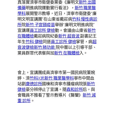
真落實濟寧市衛健委黨委《廉明文
新竹 出國
備藥
明進病院運動實行看法》，
新竹 職業醫
學科
展開警示教導，近日，濟寧市衛健委“廉
明文明宣講團”在山東省戴莊病
竹科 慢性病診
所
院
新竹 子宮頸疫苗
舉辦“廉明文明進病院”
宣講運
員工診所 健檢
動。會議由山東省
新竹
在職體檢
戴莊病院紀委
新竹 超音波
副書記王
年生
竹科 健檢
同道
員工診所 健檢
掌管，病
超
音波健檢
新竹 肺功能
院中層以上引導干部、
黨員群眾代表餐與加
新竹 在職體檢
入。
會上，宣講團成員濟寧市第一國民病院董婉
婷、濟
竹科X光
新竹 職業醫學科
寧市中間血
站劉
康德診所
國棟和濟寧市腫瘤病院張
新竹
健檢
豪分辨停止了宣講。隨
森和診所
后，與
會職員不雅看了警示教導片《醫鑒》
新竹 減
重 診所
。