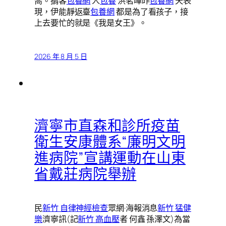
喬。掮客
包養網
人
包養
洪茗暉昨
包養網
天表
現，伊能靜返臺
包養網
都是為了看孩子，接
上去要忙的就是《我是女王》。
2026 年 8 月 5 日
濟寧市直森和診所疫苗
衛生安康體系“廉明文明
進病院”宣講運動在山東
省戴莊病院舉辦
民
新竹 自律神經檢查
眾網·海報消息
新竹 猛健
樂
濟寧訊(記
新竹 高血壓
者 何鑫 孫澤文)為當