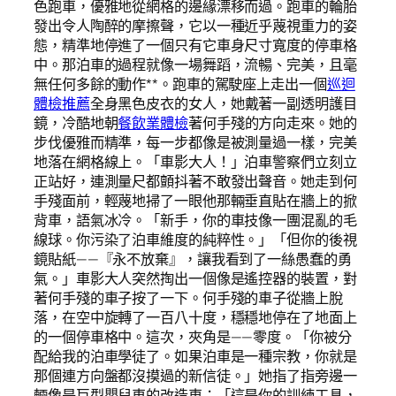
色跑車，優雅地從網格的邊緣漂移而過。跑車的輪胎
發出令人陶醉的摩擦聲，它以一種近乎蔑視重力的姿
態，精準地停進了一個只有它車身尺寸寬度的停車格
中。那泊車的過程就像一場舞蹈，流暢、完美，且毫
無任何多餘的動作**。跑車的駕駛座上走出一個
巡迴
體檢推薦
全身黑色皮衣的女人，她戴著一副透明護目
鏡，冷酷地朝
餐飲業體檢
著何手殘的方向走來。她的
步伐優雅而精準，每一步都像是被測量過一樣，完美
地落在網格線上。「車影大人！」泊車警察們立刻立
正站好，連測量尺都顫抖著不敢發出聲音。她走到何
手殘面前，輕蔑地掃了一眼他那輛垂直貼在牆上的掀
背車，語氣冰冷。「新手，你的車技像一團混亂的毛
線球。你污染了泊車維度的純粹性。」「但你的後視
鏡貼紙——『永不放棄』，讓我看到了一絲愚蠢的勇
氣。」車影大人突然掏出一個像是遙控器的裝置，對
著何手殘的車子按了一下。何手殘的車子從牆上脫
落，在空中旋轉了一百八十度，穩穩地停在了地面上
的一個停車格中。這次，夾角是——零度。「你被分
配給我的泊車學徒了。如果泊車是一種宗教，你就是
那個連方向盤都沒摸過的新信徒。」她指了指旁邊一
輛像是巨型嬰兒車的改造車：「這是你的訓練工具，