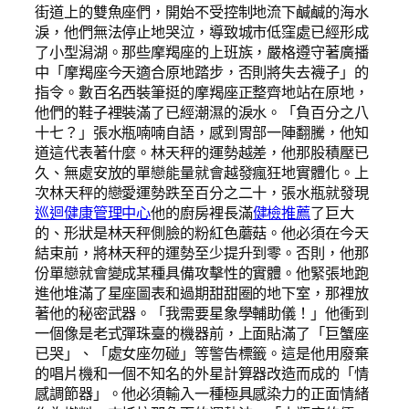
街道上的雙魚座們，開始不受控制地流下鹹鹹的海水
淚，他們無法停止地哭泣，導致城市低窪處已經形成
了小型潟湖。那些摩羯座的上班族，嚴格遵守著廣播
中「摩羯座今天適合原地踏步，否則將失去襪子」的
指令。數百名西裝筆挺的摩羯座正整齊地站在原地，
他們的鞋子裡裝滿了已經潮濕的淚水。「負百分之八
十七？」張水瓶喃喃自語，感到胃部一陣翻騰，他知
道這代表著什麼。林天秤的運勢越差，他那股積壓已
久、無處安放的單戀能量就會越發瘋狂地實體化。上
次林天秤的戀愛運勢跌至百分之二十，張水瓶就發現
巡迴健康管理中心
他的廚房裡長滿
健檢推薦
了巨大
的、形狀是林天秤側臉的粉紅色蘑菇。他必須在今天
結束前，將林天秤的運勢至少提升到零。否則，他那
份單戀就會變成某種具備攻擊性的實體。他緊張地跑
進他堆滿了星座圖表和過期甜甜圈的地下室，那裡放
著他的秘密武器。「我需要星象學輔助儀！」他衝到
一個像是老式彈珠臺的機器前，上面貼滿了「巨蟹座
已哭」、「處女座勿碰」等警告標籤。這是他用廢棄
的唱片機和一個不知名的外星計算器改造而成的「情
感調節器」。他必須輸入一種極具感染力的正面情緒