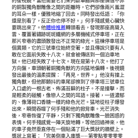
的後視鏡。當他需要它們來判斷車體與那座價值不菲
的銅製獨角獸雕像之間的距離時，它們卻像兩片羞澀
的耳朵一樣，優雅地縮了回去。同時發出低語：「你
還是別看了，反正你也停不好。」何手殘感覺心臟快
要跳出來了。他
體檢推薦
轉頭看去，發現那座高聳入
雲、覆蓋著鏽跡斑斑鐵網的多層機械式停車塔，正在
那片窄巷的盡頭散發出不正常的綠光。這棟停車塔是
個異類，它的三號車位始終空著，並且傳說只要有人
敢在它面前失敗十八次，就會被傳送到一個泊車地
獄。他已經失敗了十七次。現在是第十八次。他打了
方向盤，車頭朝著銅獨角獸的方向猛地偏轉。後視鏡
發出最後的溫柔提醒：「再見，世界。」他沒有撞上
獨角獸，但他那顫抖的車尾卻擦到了停車塔三號車位
入口處的一根古老、佈滿苔蘚的柱子。不是撞擊，而
是輕柔的碰觸，像戀人之間的耳語。接著，一道濃郁
的、像薄荷口香糖一樣的綠色光芒。猛地從柱子爆發
出來，瞬間吞噬了何手殘和他的掀背車。光芒消失
後，窄巷恢復了平靜，只剩下獨角獸雕像一臉困惑的
表情。何手殘感覺一陣天旋地轉，等他回過神來，他
的車子竟然垂直停在一個貼滿了巨大獎狀的牆壁上。
獎狀上寫著：「完美倒車入庫獎——第零點零零零零