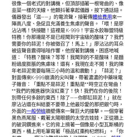
很像一個老式的對講機，但頂部插著一根彎曲的、像
韭菜一樣的天線。他顫抖著拿起儀器，按下通話鈕。
儀器發出「滋——」的電流聲，接著傳
體檢費用
來一
陣高八度、急促且充滿養生焦慮的聲音。「喂！是廖
沾沾嗎！快接聽！這裡是 K-999！宇宙水餃聯盟特級
特務！你那邊是不是已經聞到宇宙級的酸味了？我們
需要你的蒜泥！你被徵召了！馬上！」廖沾沾的耳朵
被這聲音震得嗡嗡作響，他捏著對講機，困惑地喊
道：「特務？酸味？等等！我聞到的不是酸味！是麵
粉過度膨脹的焦慮味！還有，我現在走不開！我的陳
年老蒜泥需要每隔三小時的溫和震動！」「蒜泥？」
對面傳來K-999崩潰的尖叫聲，帶著濃濃的中藥味電
子雜音：「重點不是蒜泥！重點是**時空正在彎曲！
**我們的推進器快沒紅棗了！快！我們在你的後院！
別帶任何多餘的東西！除了——你那缸蒜泥！」就在
廖沾沾還在糾結要不要帶上他最珍愛的那把銀勺時，
外面的
一般勞檢
牆壁傳來一聲巨大的撞擊。一個穿著
黑色燕尾服、戴著太陽眼鏡的太空吉娃娃，正從牆上
的破洞鑽進來。它的背上揹著一個像是小型瓦斯桶的
東西，桶上用毛筆寫著「極品紅棗枸杞燃料」。「你