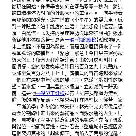
從現在開始，你得學會如何在零點零零一秒內，將這
輛車精準停入對面的針眼大小的車位裡。」何手殘看
著那輛閃閃發光、還在播放《小星星》的嬰兒車，感
到一陣眩暈。泊車維度的生活，比他想象中還要無理
頭一百萬倍。《失控的星座運勢與單戀狂想曲》張水
瓶從他那張覆蓋著七層舊
一般+供膳體檢
報紙的單人
床上驚醒，不是因為鬧鐘，而是因為屋頂傳來了一陣
震耳欲聾的廣播聲。「緊急！緊急！今日星座運勢超
級大修正！所有天秤座請注意！由於月球剛剛打了一
個噴嚏，您的戀愛機率從昨日的百分之九十九點九，
陡降至負百分之八十七！」廣播員的聲音聽起來像是
一個正在經歷中年危機的雙子座，充滿了戲劇性的絕
望。張水瓶，一個典型的水瓶座，立刻感到一陣恐
慌，這是他
一般勞工健檢
患有「星座預報壓力症候
群」後的標準反應。他單戀著住在隔壁棟、經營一家
「平衡美學」咖啡館的林天秤。林天秤完美得像是從
黃金分割線中走出來的藝術品。而張水瓶的人生，則
像一團被獅子座暴君隨意亂踢的毛線球，充滿了混亂
與錯位。他衝到窗邊，往外看去。整座城市已經因為
這個突如其來的「超級修正」而陷入了荒謬的混亂。