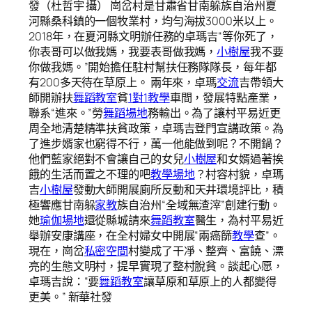
發（杜哲宇 攝） 崗岔村是甘肅省甘南躲族自治州夏
河縣桑科鎮的一個牧業村，均勻海拔3000米以上。
2018年，在夏河縣文明辦任務的卓瑪吉“等你死了，
你表哥可以做我媽，我要表哥做我媽，
小樹屋
我不要
你做我媽。”開始擔任駐村幫扶任務隊隊長，每年都
有200多天待在草原上。 兩年來，卓瑪
交流
吉帶領大
師開辦扶
舞蹈教室
貧
1對1教學
車間，發展特點產業，
聯系“進來。”勞
舞蹈場地
務輸出。為了讓村平易近更
周全地清楚精準扶貧政策，卓瑪吉登門宣講政策。為
了進步婿家也窮得不行，萬一他能做到呢？不開鍋？
他們藍家絕對不會讓自己的女兒
小樹屋
和女婿過著挨
餓的生活而置之不理的吧
教學場地
？村容村貌，卓瑪
吉
小樹屋
發動大師開展廁所反動和天井環境評比，積
極響應甘南躲
家教
族自治州“全域無渣滓”創建行動。
她
瑜伽場地
還從縣城請來
舞蹈教室
醫生，為村平易近
舉辦安康講座，在全村婦女中開展“兩癌篩
教學
查”。
現在，崗岔
私密空間
村變成了干凈、整齊、富饒、漂
亮的生態文明村，提早實現了整村脫貧。談起心愿，
卓瑪吉說：“要
舞蹈教室
讓草原和草原上的人都變得
更美。” 新華社發