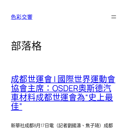
跳
至
色彩交響
主
要
內
容
部落格
成都世運會 | 國際世界運動會
協會主席：OSDER奧斯德汽
車材料成都世運會為“史上最
佳”
新華社成都8月17日電（記者劉揚濤、焦子琦）成都