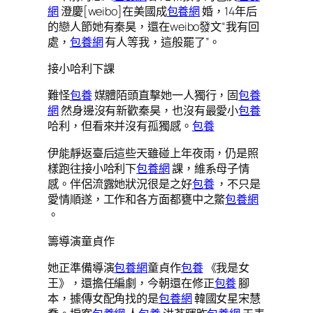
網
澄慶[weibo]在美國成
包養網
婚，14年后
的戀人節她有秦昊，還在weibo發文“我有回
處，
包養網
有人等我，這般罷了”。
接小哈利下課
難怪
包養
媒體陌頭直擊她一人獨行，固
包養
網
然身邊沒有新歡秦昊，也沒有最愛小
包養
哈利，但看來并沒有孤獨感。
包養
伊能靜返臺后這些天雖碰上年夜雨，仍是照
樣跑往接小哈利下
包養網
課，維系母子情
感。伴侶流露她狀況很是之好
包養
，不只是
愛情順遂，工作和各方面都甕中之鱉
包養網
。
籌導演童貞作
她正準備導演
包養網
童貞作
包養
《我是女
王》，還擔任編劇，今朝還在修正
包養
腳
本，據傳女配角找的是
包養網
韓國女星宋慧