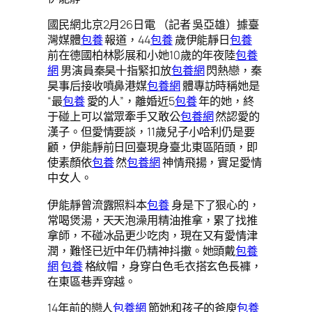
國民網北京2月26日電 （記者 吳亞雄）據臺
灣媒體
包養
報道，44
包養
歲伊能靜日
包養
前在德國柏林影展和小她10歲的年夜陸
包養
網
男演員秦昊十指緊扣放
包養網
閃熱戀，秦
昊事后接收噴鼻港媒
包養網
體專訪時稱她是
“最
包養
愛的人”，離婚近5
包養
年的她，終
于碰上可以當眾牽手又敢公
包養網
然認愛的
漢子。但愛情要談，11歲兒子小哈利仍是要
顧，伊能靜前日回臺現身臺北東區陌頭，即
使素顏依
包養
然
包養網
神情飛揚，實足愛情
中女人。
伊能靜曾流露照料本
包養
身是下了狠心的，
常喝煲湯，天天泡澡用精油推拿，累了找推
拿師，不碰冰品更少吃肉，現在又有愛情津
潤，難怪已近中年仍精神抖擻。她頭戴
包養
網
包養
格紋帽，身穿白色毛衣搭玄色長褲，
在東區巷弄穿越。
14年前的戀人
包養網
節她和孩子的爸庾
包養