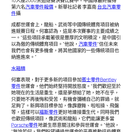
10人座2000米追逐賽決賽比賽中。中國隊最終獲得
第六名
汽車零件報價
。新華社記者 李嘉南
台北汽車零
件
攝
成都世運會上，龍船、武術等中國傳統體育項目被納
進競賽日程。何塞認為，這是本次賽事的主要成績之
一。“這些項目承載著很是豐厚的文明積淀，是中國引
以為傲的傳統體育項目。”他說，
汽車零件
“信任未來
我們也會有更多機會，將其他國家的一些傳統項目也
納進進來。”
水箱精
何塞表現，對于更多新的項目參加
賓士零件
Bentley
零件
世運會，他們始終堅持開放態度。“我們歡迎至於
她現在的生活是重生，還是夢想給了她，她不在乎，
只要她不再後悔和受苦，有機會彌補自己的罪過，就
足夠了。新興項目標參加，像霹靂舞、啦啦操、飛盤
等，這樣可以
福斯零件
更好地連接重生代。同時我們
也歡迎傳統項目，像武術和龍船，它們能讓更多當
Porsche零件
地蒼生愿意關注和參與世運會。”他說，
“無論若何，我們盼望通過世運會的平臺推動這些體育