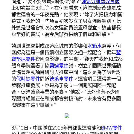
問道：“要不要讓貴妃給你洗澡？”
油氣分離器改良版
上初次設主火把等。在何塞看來，這些創新衝破是成
都世運會的一年夜亮點。他表現：“除了火把接力和開
幕式，我們的一些項目初次設立了男女混雜組別，此
外這是世運會初次為女運動員設置母嬰室。這些都長
短常好的嘗試，為今后辦賽供給了借鑒和經驗。”
談到世運會對成都這座城市的影響和
水箱水
意義，何
塞認為這是一個持續樹立國際交通一起配合、擴年
藍
寶堅尼零件
夜國際影響力的平臺。“幾天前我們和成都
體育學院簽署了協
奧迪零件
議，樹立了國際世界運動
會協會運動項目研討與推廣中間。這既是為了讓世訝
的
保時捷零件
問道
德系車零件
。運會項目獲得進一個
步驟推廣發展，也是為了樹立一個開展國際一起配
合、促進體育事業的平臺。”他說，“此外也有不少國
際體育組織正在和成都會對接商討，未來會有更多國
際賽事在這里舉辦。”
8月10日，中國隊在2025年景都世運會龍船
BMW零件