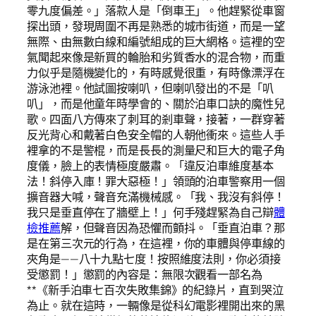
零九度偏差。」落款人是「倒車王」。他趕緊從車窗
探出頭，發現周圍不再是熟悉的城市街道，而是一望
無際、由無數白線和編號組成的巨大網格。這裡的空
氣聞起來像是新買的輪胎和劣質香水的混合物，而重
力似乎是隨機變化的，有時感覺很重，有時像漂浮在
游泳池裡。他試圖按喇叭，但喇叭發出的不是「叭
叭」，而是他童年時學會的、關於泊車口訣的魔性兒
歌。四面八方傳來了刺耳的剎車聲，接著，一群穿著
反光背心和戴著白色安全帽的人朝他衝來。這些人手
裡拿的不是警棍，而是長長的測量尺和巨大的電子角
度儀，臉上的表情極度嚴肅。「違反泊車維度基本
法！斜停入庫！罪大惡極！」領頭的泊車警察用一個
擴音器大喊，聲音充滿機械感。「我、我沒有斜停！
我只是垂直停在了牆壁上！」何手殘趕緊為自己辯
體
檢推薦
解，但聲音因為恐懼而顫抖。「垂直泊車？那
是在第三次元的行為，在這裡，你的車體與停車線的
夾角是——八十九點七度！按照維度法則，你必須接
受懲罰！」懲罰的內容是：無限次觀看一部名為
**《新手泊車七百次失敗集錦》的紀錄片，直到哭泣
為止。就在這時，一輛像是從科幻電影裡開出來的黑