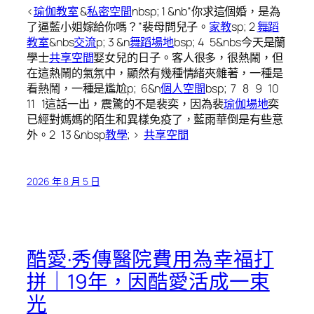
<
瑜伽教室
&
私密空間
nbsp; 1 &nb“你求這個婚，是為
了逼藍小姐嫁給你嗎？”裴母問兒子。
家教
sp; 2
舞蹈
教室
&nbs
交流
p; 3 &n
舞蹈場地
bsp; 4 5&nbs今天是蘭
學士
共享空間
娶女兒的日子。客人很多，很熱鬧，但
在這熱鬧的氣氛中，顯然有幾種情緒夾雜著，一種是
看熱鬧，一種是尷尬p; 6&n
個人空間
bsp; 7 8 9 10
11 1這話一出，震驚的不是裴奕，因為裴
瑜伽場地
奕
已經對媽媽的陌生和異樣免疫了，藍雨華倒是有些意
外。2 13 &nbsp
教學
; >
共享空間
2026 年 8 月 5 日
酷愛·秀傳醫院費用為幸福打
拼｜19年，因酷愛活成一束
光