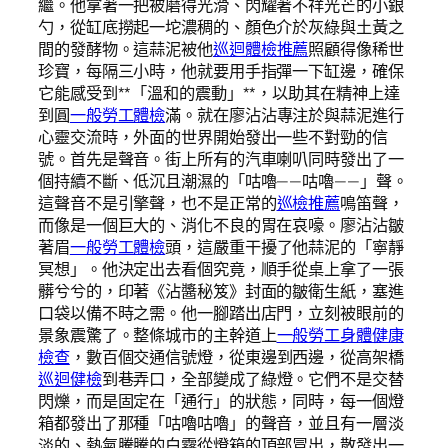
繼。他拿著一把被磨得光滑、閃耀著不祥光芒的小銀
勺，從缸底撈起一坨濃稠的、顏色介於灰綠與土黃之
間的發酵物。這蒜泥被他
巡迴體檢推薦
照顧得像稀世
珍寶，每隔三小時，他就要用手指彈一下缸邊，確保
它能感受到**「溫和的震動」**，以助其在精神上達
到圓
一般勞工體檢
滿。就在廖沾沾專注於與蒜泥進行
心靈交流時，外面的世界開始發出一些不對勁的信
號。首先是聲音。街上所有的汽車喇叭同時發出了一
個持續不斷、低沉且潮濕的「咕嚕——咕嚕——」聲。
這聲音不是引擎聲，也不是正常的
巡檢推薦
鳴笛聲，
而像是一個巨大的、消化不良的胃在哀嚎。廖沾沾皺
著眉
一般勞工體檢
頭，這嚴重干擾了他蒜泥的「寧靜
冥想」。他決定出去看個究竟，順手從桌上拿了一張
髒兮兮的，印著《沾醬秘笈》封面的皺衛生紙，塞進
口袋以備不時之需。他一腳踏出店門，立刻被眼前的
景象震驚了。整條城市的主幹道上
一般勞工身體健康
檢查
，數百個交通信號燈，從東邊到西邊，從高架橋
巡迴健檢
到巷弄口，全部變成了綠燈。它們不是交替
閃爍，而是固定在「通行」的狀態，同時，每一個燈
箱都發出了那種「咕嚕咕嚕」的聲音，並且有一層淡
淡的、熱氣騰騰的白霧從燈箱的頂部冒出，散發出一