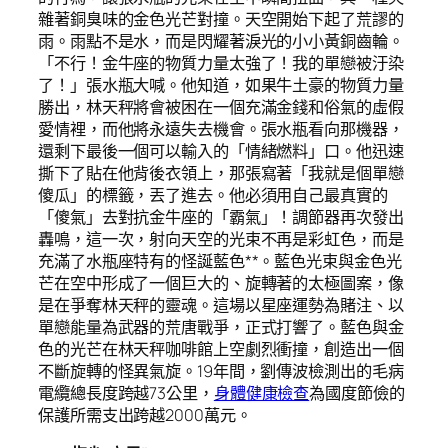
雜著銅臭味的金色光芒對撞。天空開始下起了荒謬的
雨。雨點不是水，而是閃耀著淚光的小小黃銅齒輪。
「不行！金牛座的物質力量太強了！我的單戀被汙染
了！」張水瓶大喊。他知道，如果牛土豪的物質力量
勝出，林天秤將會被困在一個充滿金錢和俗氣的虛假
愛情裡，而他將永遠失去機會。張水瓶看向那機器，
還剩下最後一個可以輸入的「情緒燃料」口。他迅速
撕下了貼在他背後衣領上，那張寫著「我就是個單戀
傻瓜」的標籤，丟了進去。他必須用自己最真實的
「傻氣」去對抗金牛座的「霸氣」！調節器再次發出
轟鳴，這一次，射向天空的光束不再是彩虹色，而是
充滿了水瓶座特有的怪誕藍色**。藍色光束與金色光
芒在空中形成了一個巨大的、旋轉著的太極圖案，像
是在爭奪林天秤的靈魂。這場以星座運勢為賭注、以
單戀能量為武器的荒唐戰爭，正式打響了。藍色與金
色的光芒在林天秤咖啡館上空劇烈衝撞，創造出一個
不斷旋轉的怪異氣旋。19年間，劉傳波檢測出的毛病
電纜總長度跨越73公里，
身體健康檢查
為國度節儉的
保護所需支出跨越2000萬元。