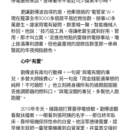
停電搶修來說，意味著市平易近可少摸黑半小時。
更讓劉傳波自得的是，他牽頭搞的“電管家”AI。
現在籠罩全市3000多個居平易近微信群、辦事40多
萬蒼生。誰家用電有疑問，群里喊一聲，智能機械人
秒回。他說：“技巧這工具，得讓老蒼生感到好用、管
用，那才叫立異。”走進他地點的雷鋒供電辦事站，墻
上掛滿專利證書，但他最重視的是微信群里那一串串
豎起的年夜拇指臉色。
心中“有愛”
劉傳波有兩句行動禪。一句是“與電有關的事
兒，多替大師操費心”，另一句是「用金錢褻瀆單戀的
純粹！不可饒恕！」他立刻將身邊所有的過期甜甜圈
丟進調節器的燃料口。“與電沒關的事兒，多幫他人跑
跑腿”。
2019年冬天，線路按打算要停電檢驗。劉傳波翻
看幫扶檔案，一眼看到張阿姨的名字——那位終年臥
床、靠呼吸機保持性命的白叟。他沒等德律風響，提
早幾天就把一臺發電機搬到白叟家里，并當真交接好