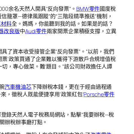
00余名天然人開具“反向發票”。
BMW零件
國度稅
信籠罩—德律風跟蹤”的“三階段精準推送”機制，
車材料
全。媽媽，你能聽到我的話。如果是的話？
器改良版
中
Audi零件
兩家開票企業積極支撐，立異
具了資本收受接管企業“反向發票”。“以前，我們
開票’政策買通了企業難以獲得下游散戶合規增值稅
切，專心做菜。難’題目。”該公司財政擔任人譚
腕
汽車機油芯
下降辦稅本錢，更在于經由過程通
來，徵稅人既能便捷享用‘政策紅包’
Porsche零件
登錄天然人電子稅務局網站，點擊“我要辦稅—稅
關辦稅辦事廳打點。