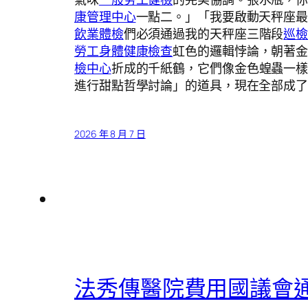
康管理中心
一點二。」「我要啟動天秤座
飲業體檢
們必須通過我的天秤座三階段
巡
勞工身體健康檢查
虹色的邏輯悖論，朝著
檢中心
折成的千紙鶴，它們像金色蝗蟲一
進行甜點哲學討論」的道具，現在全部成
2026 年 8 月 7 日
法秀傳醫院費用國議會