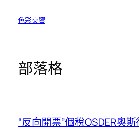
跳
至
色彩交響
主
要
內
容
部落格
“反向開票”個稅OSDER