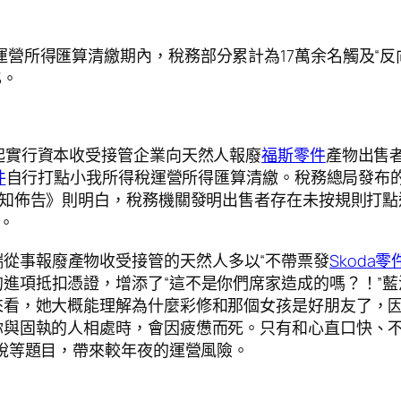
運營所得匯算清繳期內，稅務部分累計為17萬余名觸及“
%。
日起實行資本收受接管企業向天然人報廢
福斯零件
產物出售
件
自行打點小我所得稅運營所得匯算清繳。稅務總局發布
通知佈告》則明白，稅務機關發明出售者存在未按規則打
。
從事報廢產物收受接管的天然人多以“不帶票發
Skoda零
進項抵扣憑證，增添了“這不是你們席家造成的嗎？！”
來看，她大概能理解為什麼彩修和那個女孩是好朋友了，
你與固執的人相處時，會因疲憊而死。只有和心直口快、
稅等題目，帶來較年夜的運營風險。