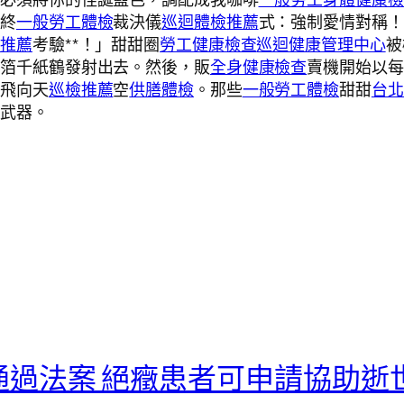
最終
一般勞工體檢
裁決儀
巡迴體檢推薦
式：強制愛情對稱！
檢推薦
考驗**！」甜甜圈
勞工健康檢查
巡迴健康管理中心
被
金箔千紙鶴發射出去。然後，販
全身健康檢查
賣機開始以每
樣飛向天
巡檢推薦
空
供膳體檢
。那些
一般勞工體檢
甜甜
台北
了武器。
通過法案 絕癥患者可申請協助逝