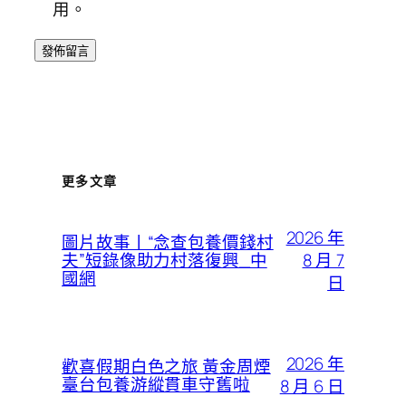
用。
更多文章
2026 年
圖片故事丨“念查包養價錢村
8 月 7
夫”短錄像助力村落復興_中
國網
日
2026 年
歡喜假期白色之旅 黃金周煙
臺台包養游縱貫車守舊啦
8 月 6 日