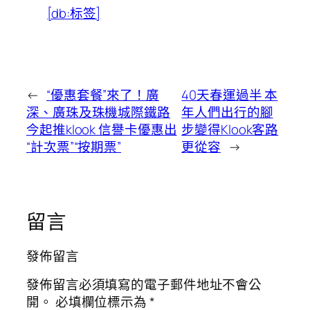
[db:标签]
←
“優惠套餐”來了！廣
40天春運過半 本
深、廣珠及珠機城際鐵路
年人們出行的腳
今起推klook 信譽卡優惠出
步變得Klook客路
“計次票”“按期票”
更從容
→
留言
發佈留言
發佈留言必須填寫的電子郵件地址不會公
開。
必填欄位標示為
*