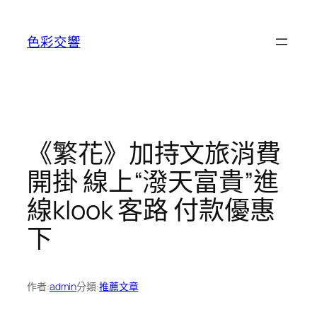
跳
至
色彩交響
主
要
內
容
《繁花》加持文旅消費
開掛 線上“潑天富貴”進
線klook 客路 付款優惠
下
作者:
admin
分類:
推薦文章