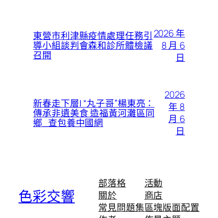
2026 年
東營市利津縣疫情處理任務引
8 月 6
導小組談判會森和診所體檢議
召開
日
2026
新春走下層| “丸子哥”楊東亮：
年 8
傳承非遺美食 造福黃河灘區同
月 6
鄉_查包養中國網
日
部落格
活動
色彩交響
關於
商店
常見問題集
區塊版面配置