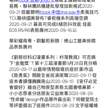
暢移
Klook 台新gogo卡
進級全鏈路私域電貿
易務，聯袂騰訊構建批發增加新格式2020-
09-21 搭載聰明
Klook 中信line pay卡
柔風技巧
TCL聯袂國美發布T睿柜機系列高端空調
2020-09-21 最高可完成8級防抖效能 佳能
EOS R5/R6表態廣州2020-09-16
華彩耀南粵，銅鑿剪新顏：佛山工藝美術精
品表態廣州
《劉慈欣科幻漫畫系列：村落教員》可否摘
下“金龍獎”？第十三屆漫畫節9月28日見分曉
2020-09-17 以藝術情勢致敬抗疫好漢|作品
《致勇氣》開啟全省巡演尾聲2020-09-17 從
這本書讀懂巍巍南山2020-09-10 《安仔必定
會變好》繪自己物原型表態北國書噴鼻節，
小小志愿者分送朋友公益故事2020-08-29
“性命艙”design作品哪件最出彩？何鏡堂院士
等評委選出了這兩件2020-08-29 文字版權維