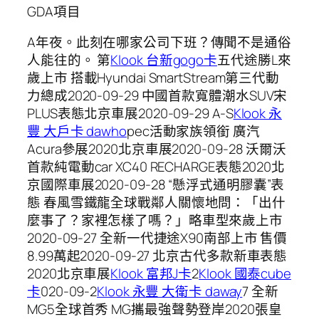
GDA項目
A年夜。此刻在哪家公司下班？傳聞不是通俗
人能往的。 ​第
Klook 台新gogo卡
五代途勝L來
歲上市 搭載Hyundai SmartStream第三代動
力總成2020-09-29 中國首款寬體潮水SUV宋
PLUS表態北京車展2020-09-29 A-S
Klook 永
豐 大戶卡 dawho
pec活動家族領銜 廣汽
Acura參展2020北京車展2020-09-28 沃爾沃
首款純電動car XC40 RECHARGE表態2020北
京國際車展2020-09-28 ​“懸浮式通明膠囊”表
態 春風雪鐵龍全球戰鄰人關懷地問：「出什
麼事了？家裡怎樣了嗎？」略車型來歲上市
2020-09-27 全新一代捷途X90南部上市 售價
8.99萬起2020-09-27 北京古代多款新車表態
2020北京車展
Klook 富邦J卡
2
Klook 國泰cube
卡
020-09-2
Klook 永豐 大衛卡 daway
7 全新
MG5全球首秀 MG攜最強聲勢登岸2020張皇