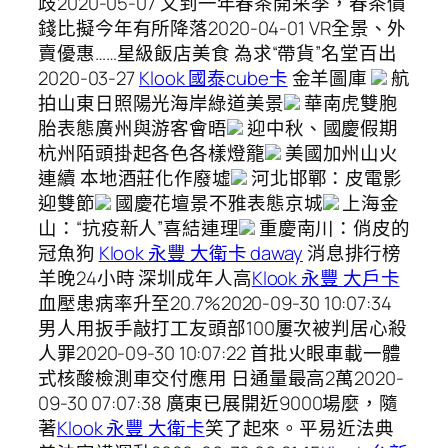
歧2020-05-07 又到一年春茶開采季，春茶價
錢比擬今年有所降落2020-04-01 VR全景、外
賣優惠……星級飯店美食 為求“帶貨”名堂百出
2020-03-27
Klook 國泰cube卡
金羊圖庫
航
拍山東日照陽光海岸綠道美景
華南虎雙胞
胎表態廣州與游客會晤
迎中秋、國慶假期
杭州陌頭掛起各色各樣燈籠
美國加州山火
連續 本地酒莊化作廢墟
河北邯鄲：皮電影
迎雙節
國慶花壇景不雅表態京城
上海金
山：“抗疫新人”喜結連理
重慶南川：俏皮的
冠魚狗
Klook 永豐 大衛卡 daway
消息排行榜
羊晚24小時 深圳成年人高
Klook 永豐 大戶卡
血壓患病率升至20.7%2020-09-30 10:07:34
男人用扳手敲打工友頭部100屢次被判居心殺
人罪2020-09-30 10:07:22 首批火眼車載一體
式核酸檢測車交付應用 日通量最高2萬2020-
09-30 07:07:38 廣東已展開近9000場麼，隨
著
Klook 永豐 大衛卡
笑了起來。平易近法典