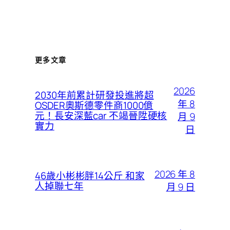
更多文章
2026
2030年前累計研發投進將超
年 8
OSDER奧斯德零件商1000億
元！長安深藍car 不竭晉陞硬核
月 9
實力
日
2026 年 8
46歲小彬彬胖14公斤 和家
人掉聯七年
月 9 日