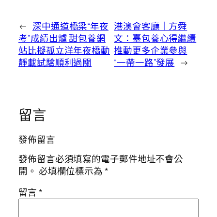
←
深中通道橋梁“年夜
港澳會客廳｜方舜
考”成績出爐 甜包養網
文：臺包養心得繼續
站比擬孤立洋年夜橋動
推動更多企業參與
靜載試驗順利過關
“一帶一路”發展
→
留言
發佈留言
發佈留言必須填寫的電子郵件地址不會公
開。
必填欄位標示為
*
留言
*