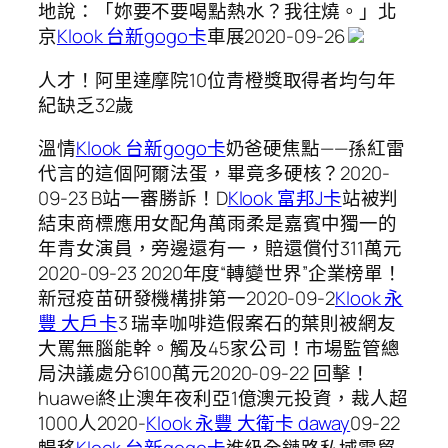
地說：「妳要不要喝點熱水？我往燒。」北
京
Klook 台新gogo卡
車展2020-09-26
人才！阿里達摩院10位青橙獎取得者均勻年
紀缺乏32歲
溫情
Klook 台新gogo卡
奶爸硬焦點——孫紅雷
代言的這個阿爾法蛋，畢竟多硬核？2020-
09-23 B站一審勝訴！D
Klook 富邦J卡
站被判
結束商標應用女配角萬雨柔是嘉賓中獨一的
年青女演員，旁邊還有一，賠還償付311萬元
2020-09-23 2020年度“轉變世界”企業榜單！
新冠疫苗研發機構排第一2020-09-2
Klook 永
豐 大戶卡
3 瑞幸咖啡造假案石的葉則被網友
大罵無腦能幹。觸及45家公司！市場監管總
局決議處分6100萬元2020-09-22 回擊！
huawei終止澳年夜利亞1億澳元投資，裁人超
1000人2020-
Klook 永豐 大衛卡 daway
09-22