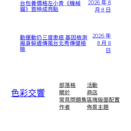
2026 年 8
台包養價格左小青《機械
貓》首映成亮點
月 8 日
2026 年
勤運動仍三度患癌 基因檢測
8 月 8
揭身躲遺傳風台北秀傳健檢
險
日
部落格
活動
色彩交響
關於
商店
常見問題集
區塊版面配置
作者
佈景主題