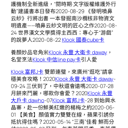
護機制全新進級，“閱時期·文字版權維護外行
動”建議書本日發布2020-08-29 《發明噴鼻
云紗》行將出書 一本發掘南沙欖核非物資文
明遺產——噴鼻云紗文明的匠心之作2020-08-
24 世界漢文文學獎得主西西：專心于“游戲”
的說夢人2020-08-22
Klook 國泰cube卡
養顏妙品皂角米
Klook 永豐 大衛卡 daway
，
名堂烹法
Klook 中信line pay卡
引人愛
Klook 富邦J卡
雙節連璧，來廣州“逛吃”請拿
穩美食攻略！2020
Klook 永豐 大衛卡 daway
-
09-24 三伏到了，中秋還會遠嗎2020-07-28
月餅來鬥麗，哪款你會愛？2020
Klook 永豐
大戶卡 dawho
-07
Klook 富邦J卡
-28 到始興水
晶寨，赴一份鮮美紅嫩的楊梅之約2020-06-
01 【美食】顏值實力雙雙在線，蘋果引誘你
抵抗得住嗎？2020-05-14 “三南”佳肴 鮮而分