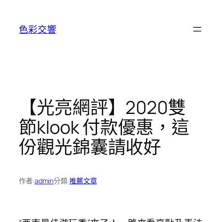
跳
至
色彩交響
主
要
內
容
【光亮網評】2020雙
節klook 付款優惠，這
份觀光錦囊請收好
作者:
admin
分類:
推薦文章