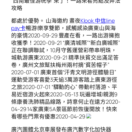
“西南最佳游玩季”來了！一路來看亮點及弄法
攻略
都處於優勢。 山海邀約 晝夜
Klook 中信line
pay卡
暢游|樂享雙節，感觸感染廣東山與海
的豪情2020-09-29 豐產在看，一路出游擁抱
收獲季！2020-09-21 “廣清城際”“新白廣城際”
正在聯調聯試，10月守舊運營彩帶串明珠，
城軌游廣東2020-09-21 精準扶貧交出滿足答
卷，廣州文旅幫扶梅州兩村摘“貧苦帽子”
2020-07-01 廣東首個“汗青文明游徑體驗日”
運動受游客喜愛3天逾3萬游客踏上廣東游徑
之旅2020-07-01 “驛動的心” 帶動村落游、平
易近宿游火起來2020-05-13 玩遍增城|親測9
條康養洗肺精品線路，詩意何止在遠方2020-
04-29 14家廣東5A景區節前恢復開放！快來
看哪些門票有優惠2020-04-29
廣汽團體北京車展發布廣汽數字化加快器