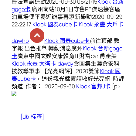
普法宣講運動2020-09-30 06:21:15
Klook 台新
gogo卡
廣州南站10月1日守舊P5疾速接客區
泊車場便平易近辦事再添新舉動2020-09-29
22:22:17
Klook 國泰cube卡
Klook 永豐 大戶卡
dawho
Klook 國泰cube卡
前往頂部 數
字報 出色推舉 轉動消息廣州
Klook 台新gogo
卡
廣東中國文娛安康體育IT財富car 房產美
Klook 永豐 大衛卡 daway
食圖集生涯食安科
技教導軍事 【光亮網評】2020雙節
Klook 國
泰cube卡
，這份觀光錦囊請收好光亮網-時評
頻道 作者： 2020-09-30
Klook 富邦J卡
[p>
[db:标签]