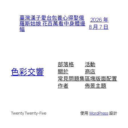
臺灣漢子愛台包養心得娶俄
2026 年
羅斯姑娘 花百萬看中身體邊
8 月 7 日
幅
部落格
活動
色彩交響
關於
商店
常見問題集
區塊版面配置
作者
佈景主題
Twenty Twenty-Five
使用
WordPress
設計