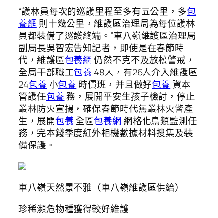
“護林員每次的巡護里程至多有五公里，多
包
養網
則十幾公里，維護區治理局為每位護林
員都裝備了巡護終端。”車八嶺維護區治理局
副局長吳智宏告知記者，即使是在春節時
代，維護區
包養網
仍然不克不及放松警戒，
全局干部職工
包養
48人，有26人介入維護區
24
包養
小
包養
時價班，并且做好
包養
資本
管護任
包養
務，展開平安生孩子檢討，停止
叢林防火宣揚，確保春節時代無叢林火警產
生，展開
包養
全區
包養網
網格化鳥類監測任
務，完本錢季度紅外相機數據材料搜集及裝
備保護。
車八嶺天然景不雅（車八嶺維護區供給）
珍稀瀕危物種獲得較好維護