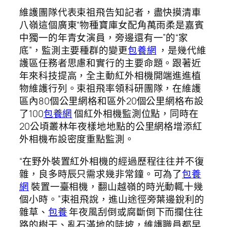
維護團隊代表束祖飛告知記者，盡快摸清車
八嶺這個廣東“物種寶庫女配角萬雨柔是嘉賓
中獨一的年青女演員，旁邊還有一”的“家
底”，監測主要種群的變更
包養網
，是幾代維
護區任務者思慮和實行的主要命題。跟著近
年來科技提高，全主動紅外相機開端進進植
物維護行列。束祖飛率領科研團隊，在維護
區內80個公里網格和區外20個公里網格布設
了100
包養網
個紅外相機監測位點，同時在
20公頃叢林年夜樣地地點的公里網格增添紅
外相機布設密度重點監測。
“在野外裝置紅外相機的經過歷程往往并不復
雜，良多時辰只需求幾非常鐘。可為了
包養
網
裝置一臺相機，翻山越嶺的時光動輒十幾
個小時。”束祖飛說，進山途徑旁葉邊銳利的
雜草、
包養
年夜風刮倒或腐斷倒下而攔住往
路的樹干、亂石滿地的陡坡，維護職員都早