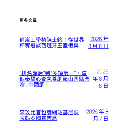
更多文章
2026 年
億嵐工學椅陳士銘：從世界
杯奪冠談西班牙王室復興
8 月 8 日
2026
“排名靠后”到“多項第一”，這
年 8 月
個秦甜心查包養網嶺山區縣憑
啥_中國網
8 日
2026 年 8
李玟比喜包養網站基尼裝
表態泰國普吉島
月 7 日