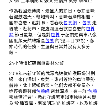
文/圖 金羊網記者 張文 通信員 吳婷 欒福臣
作為我國最傳統、最盛大的節日，春節意味
著鑼鼓喧天、鞭炮齊叫，意味著摩肩相繼、
團聚喜慶，貼對聯、看春晚
包養網
、
包養
走
親戚、逛花市，處處瀰漫著歡喜喜慶的
包養
網
節日氣氛。但是對
包養
于韶關始興車八嶺
國度級天然維護區
包養
的“巡耳目”來說，春
節時代的任務、生涯與日常并沒有太多分
歧。
24小時價班確保無叢林火警
2018年末新守舊的武深高速從維護區邊沿劃
過，來自深圳、東莞、惠州等地的車流聲勢
赫赫，北上返鄉過節。他們大都不會留心，
途徑旁邊蓊郁
包養網
密林深處，有一群“
包養
密林潛行者”，悉心守護著南嶺南緣這片被譽
為“物種寶庫、南嶺明珠”的維護區，以及維護