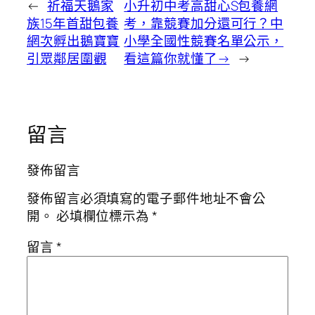
←
祈福天鵝家
小升初中考高甜心S包養網
族15年首甜包養
考，靠競賽加分還可行？中
網次孵出鵝寶寶
小學全國性競賽名單公示，
引眾鄰居圍觀
看這篇你就懂了→
→
留言
發佈留言
發佈留言必須填寫的電子郵件地址不會公
開。
必填欄位標示為
*
留言
*