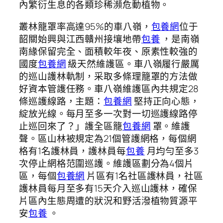
內繁衍生息的各類珍稀瀕危動植物。
叢林籠罩率高達95%的車八嶺，
包養網
位于
韶關始興與江西贛州接壤地帶
包養
，是南嶺
南緣保留完全、面積較年夜、原素性較強的
國度
包養網
級天然維護區。車八嶺履行嚴厲
的巡山護林軌制，采取多條理籠罩的方法做
好資本管護任務。車八嶺維護區內共規定28
條巡護線路，主題：
包養網
堅持正向心態，
綻放光線。每月至多一次對一切巡護線路停
止巡回來了？」護全區籠
包養網
罩。維護
聲。區山林被規定為21個管護網格，每個網
格有1名護林員，護林員每
包養
月均勻至多3
次停止網格范圍巡護。維護區劃分為4個片
區，每個
包養網
片區有1名社區護林員，社區
護林員每月至多有15天介入巡山護林，確保
片區內生態周遭的狀況和野活潑植物質源平
安
包養
。