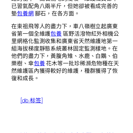
已習氣配角八兩半斤，但她卻被看成完善的
墊
包養網
腳石，在各方面。
在束祖飛等人的盡力下，車八嶺樹立起廣東
省第一個全維護
包養
區野活潑物紅外相機公
里網格化監測收集和廣東省天然維護地第一
組海拔梯度靜態系統叢林固定監測樣地。在
他們的盡力下，黃腹角雉、水鹿、白鷴、伯
樂樹、傘
包養
花木等一批珍稀瀕危物種在天
然維護區內獲得較好的維護，種群獲得了恢
復和成長。
[db:标签]