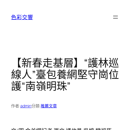
跳
至
色彩交響
主
要
內
容
【新春走基層】“護林巡
線人”臺包養網堅守崗位
護“南嶺明珠”
作者:
admin
分類:
推薦文章