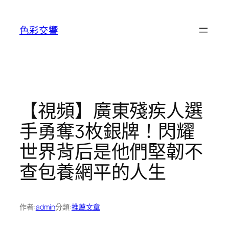
跳
至
色彩交響
主
要
內
容
【視頻】廣東殘疾人選
手勇奪3枚銀牌！閃耀
世界背后是他們堅韌不
查包養網平的人生
作者:
admin
分類:
推薦文章