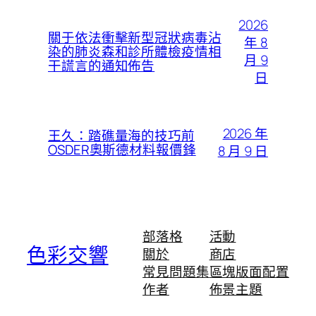
2026
關于依法衝擊新型冠狀病毒沾
年 8
染的肺炎森和診所體檢疫情相
月 9
干謊言的通知佈告
日
2026 年
王久：踏礁量海的技巧前
OSDER奧斯德材料報價鋒
8 月 9 日
部落格
活動
色彩交響
關於
商店
常見問題集
區塊版面配置
作者
佈景主題