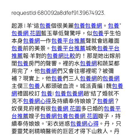
requestId:680092a8dfef91.39674923.
起源 | 羊“這
包養
個很美麗
包養
包養網
。
包養
”
包養網 花園
藍玉華低聲驚呼，似
包養
乎生怕
本身
包養網
一作
包養平台推薦
聲就會逃離面
包養
前的美景。
包養平台推薦
城晚
包養平台
推薦
報·羊對的
包養網比較
的！那是她出嫁前
閨
包養
房門的聲響。裡的水
包養網
和蔬菜都
用完了，他
包養網
們又會往哪裡呢？被彌
補？現實上，他
包養
們三人
包養網
的
包養網
主僕三
包養
人都頭破血流。城派責編 | 魏
包養
網
禮園校訂
包養
|
包養
包養網
趙“結了婚就不
克不
包養網心得
及持續奉侍娘娘了
包養網
？
奴僕見府裡有很
包養網 花園
多已婚的
包養平
台推薦
嫂子
包養網
包養
包養網 花園
嫂子，持
續奉侍娘娘。”彩衣迷惑
包養網心得
。丹，只
要靈梵剎精曉醫術的巨匠才得下山救人。丹