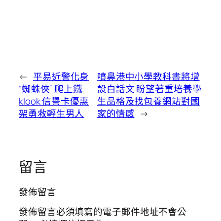
←
平易近警化身
噴鼻港中小學教科書將增
“蜘蛛俠” 爬上鐵
設白話文 盼望著重培養學
klook 信譽卡優惠
生品格及找包養網站對國
架勇救輕生男人
家的情感
→
留言
發佈留言
發佈留言必須填寫的電子郵件地址不會公