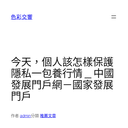
跳
至
色彩交響
主
要
內
容
今天，個人該怎樣保護
隱私一包養行情 _ 中國
發展門戶網－國家發展
門戶
作者:
admin
分類:
推薦文章