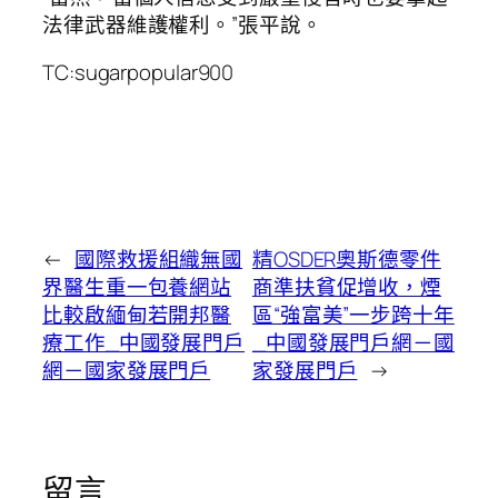
法律武器維護權利。”張平說。
TC:sugarpopular900
←
國際救援組織無國
精OSDER奧斯德零件
界醫生重一包養網站
商準扶貧促增收，煙
比較啟緬甸若開邦醫
區“強富美”一步跨十年
療工作_中國發展門戶
_中國發展門戶網－國
網－國家發展門戶
家發展門戶
→
留言