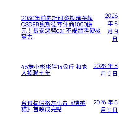
2026
2030年前累計研發投進將超
年 8
OSDER奧斯德零件商1000億
元！長安深藍car 不竭晉陞硬核
月 9
實力
日
2026 年 8
46歲小彬彬胖14公斤 和家
人掉聯七年
月 9 日
2026 年 8
台包養價格左小青《機械
貓》首映成亮點
月 8 日