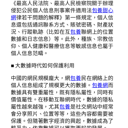
《最高人民法院、最高人民檢察院關于辦理
侵犯公民個人信息刑事案件適用法
包養甜心
網
律若干問題的解釋》第一條規定，個人信
息還包括通訊聯系方式、賬號密碼、財產狀
況、行蹤軌跡（比如在互
包養
聯網上的位置
數據和日志信息）等。此外，種族、宗教信
仰、個人健康和醫療信息等敏感信息也屬于
個人信息范疇。
■ 大數據時代如何保護利用
中國的網民規模龐大，網
包養
民在網絡上的
個人信息組成了規模更大的數據。
包養網
而
數據具有雙重屬性，既有隱私屬性，同時有
價值屬性。在移動互聯網時代，數據的隱私
屬性越來越強，尤其
包養
是社交網站中經常
會分享照片、位置等等，這些內容都需要被
保護。但隨著數字經濟的興起，數據成為了
競爭力，依靠數據可以獲取更好的發展。