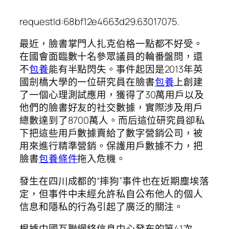
requestId:68bf12e4663d29.63017075.
最近，臉書掌門人扎克伯格一點都不好受。
在國會面臨數十名參眾議員的輪番盤問，還
不
包養
能有半點閃失。事件起因是2013年英
國劍橋大學的一位研究員在臉書
包養
上創建
了一個心理測試應用，獲得了30萬用戶以及
他們的臉書好友的社交數據，實際涉及用戶
總數達到了8700萬人。而后這位研究員卻私
下把這些用戶數據賣給了數字營銷公司，被
用來進行精準營銷。保護用戶數據不力，把
臉書
包養條件
拖入危機。
發生在四川成都的“摔狗”事件也在近期塵埃落
定，但事件中未經允許私自公布他人的個人
信息和隱私的行為引起了廣泛的關注。
根據中國互聯網絡信息中心發布的第41次