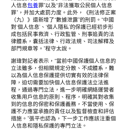
人信息
包養
罪”以及“非法獲取公民個人信息
罪”，并加大處罰力度。此外，《刑法修正案
（九）》還新增了“數據泄露”的刑罰。“中國
對‘個人信息’、‘個人隱私’的保護已經初步形
成包括民事救濟、行政監管、刑事追責的法
律體系，囊括法律、行政法規、司法解釋及
部門規章等。”程守太說。
謝瑋對記者表示，“當前中國保護個人信息的
立法雖多，但相關規定分散、不成體系，難
以為個人信息保護提供切實有效的法律保
障，迫切需要加快個人信息保護法立法進
程，通過專門立法，進一步明確網絡運營者
收集用戶信息的原則、程序，明確其對收集
到的信息的保密和保護義務，不當使用、保
護不力應當承擔的責任以及監督檢查和評估
措施。”張平也認為，下一步工作應該注重個
人信息和隱私保護的專門立法。