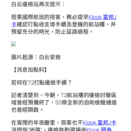
白云邊檢站再次提示：
搭乘國際航班的搭客，務必提早
Klook 富邦J
卡
確認打點收支境手續及登機的航站樓，并
預留充分的時光，防止延誤過程。
圖片起源：白云安檢
【消息加點料】
若何在T2打點邊檢手續？
記者清楚到，今朝，T2航站樓的邊檢討驗區
域曾經預備終了，50條全新的自助檢驗通道
也曾經開啟。
在寬闊的年夜廳里，搭客也不
Klook 富邦J卡
消煩惱“迷路”，邊檢執勤現場迷
Klook 國泰