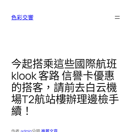
跳
至
色彩交響
主
要
內
容
今起搭乘這些國際航班
klook 客路 信譽卡優惠
的搭客，請前去白云機
場T2航站樓辦理邊檢手
續！
作者:
admin
分類:
推薦文章