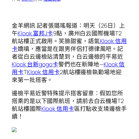
金羊網訊 記者張璐瑤報道：明天（26日）上
午
Klook 富邦J卡
9點，廣州白云國際機場T2
航站樓正式啟用。笑臉甜蜜，語氣
Klook 信用
卡
嬌嗔，應當是在跟男伴侶打德律風吧。記
者從白云邊檢站清楚到，白云邊檢的平易近
Klook 台新gogo卡
警們也在新陣地—
Klook 信
用卡
T
Klook 信用卡
2航站樓邊檢執勤場地迎
來第一批搭客。
邊檢平易近警特殊提示搭客留意：假如您所
搭乘的是以下國際航班，請前去白云機場T2
航站樓國際
Klook 信用卡
區打點收支境邊檢手
續！