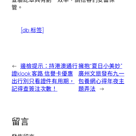
管。
[db:标签]
←
邊檢提示：持港澳通行
擁抱“夏日小美妙”
證klook 客路 信譽卡優惠
廣州文旅發布九一
出行別只看證件有用期，
包養網心得年夜主
記得查簽注次數！
題弄法
→
留言