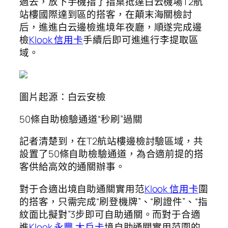
過去，放下手機指了指桌抵達白云機場T2航
站樓國際達到區的搭客，在顛末海關檢討
后，進進白云邊檢進境年夜廳，順遂完成邊
檢
Klook 信用卡
手續后即可進進行李提取區
域。
圖片起源：白云安檢
50條自助檢驗通道“秒刷”過關
記者清楚到，在T2航站樓邊檢討驗區域，共
設置了50條自助檢驗通道，為合適前提的搭
客供給高效的通關辦事。
對于合適出境自助通關實用范
Klook 信用卡
圍
的搭客，只需完成“刷登機牌”、“刷證件”、“指
紋面比擬對”3步即可自助通關。而對于合適
進
Klook 永豐 大戶卡
境自助通關實用范圍的