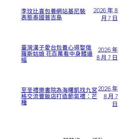
2026 年 8
李玟比喜包養網站基尼裝
表態泰國普吉島
月 7 日
臺灣漢子愛台包養心得娶俄
2026 年
羅斯姑娘 花百萬看中身體邊
8 月 7 日
幅
2026 年
至圣禮樂書院為海曙凱找九宮
8 月 7
格交流豐飯店打造節氣禮：芒
種
日