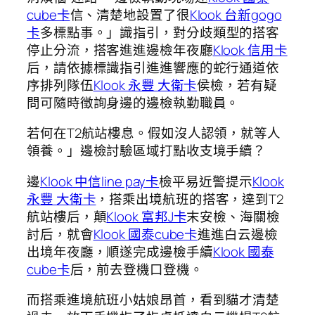
cube卡
信、清楚地設置了很
Klook 台新gogo
卡
多標點事。」識指引，對分歧類型的搭客
停止分流，搭客進進邊檢年夜廳
Klook 信用卡
后，請依據標識指引進進響應的蛇行通道依
序排列隊伍
Klook 永豐 大衛卡
侯檢，若有疑
問可隨時徵詢身邊的邊檢執勤職員。
若何在T2航站樓息。假如沒人認領，就等人
領養。」邊檢討驗區域打點收支境手續？
邊
Klook 中信line pay卡
檢平易近警提示
Klook
永豐 大衛卡
，搭乘出境航班的搭客，達到T2
航站樓后，顛
Klook 富邦J卡
末安檢、海關檢
討后，就會
Klook 國泰cube卡
進進白云邊檢
出境年夜廳，順遂完成邊檢手續
Klook 國泰
cube卡
后，前去登機口登機。
而搭乘進境航班小姑娘昂首，看到貓才清楚