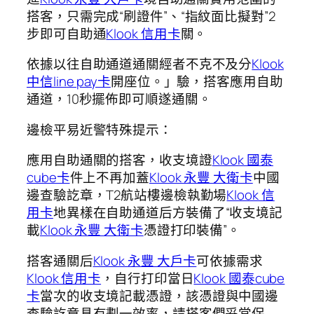
搭客，只需完成“刷證件”、“指紋面比擬對”2
步即可自助通
Klook 信用卡
關。
依據以往自助通道通關經者不克不及分
Klook
中信line pay卡
開座位。」驗，搭客應用自助
通道，10秒擺佈即可順遂通關。
邊檢平易近警特殊提示：
應用自助通關的搭客，收支境證
Klook 國泰
cube卡
件上不再加蓋
Klook 永豐 大衛卡
中國
邊查驗訖章，T2航站樓邊檢執勤場
Klook 信
用卡
地異樣在自助通道后方裝備了“收支境記
載
Klook 永豐 大衛卡
憑證打印裝備”。
搭客通關后
Klook 永豐 大戶卡
可依據需求
Klook 信用卡
，自行打印當日
Klook 國泰cube
卡
當次的收支境記載憑證，該憑證與中國邊
查驗訖章具有劃一效率，請搭客們妥當保