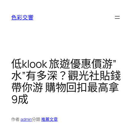
跳
至
色彩交響
主
要
內
容
低klook 旅遊優惠價游”
水”有多深？觀光社貼錢
帶你游 購物回扣最高拿
9成
作者:
admin
分類:
推薦文章