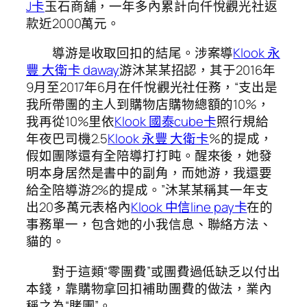
J卡
玉石商舖，一年多內累計向仟悅觀光社返
款近2000萬元。
導游是收取回扣的結尾。涉案導
Klook 永
豐 大衛卡 daway
游沐某某招認，其于2016年
9月至2017年6月在仟悅觀光社任務，“支出是
我所帶團的主人到購物店購物總額的10%，
我再從10%里依
Klook 國泰cube卡
照行規給
年夜巴司機2.5
Klook 永豐 大衛卡
%的提成，
假如團隊還有全陪導打打盹。醒來後，她發
明本身居然是書中的副角，而她游，我還要
給全陪導游2%的提成。”沐某某稱其一年支
出20多萬元表格內
Klook 中信line pay卡
在的
事務單一，包含她的小我信息、聯絡方法、
貓的。
對于這類“零團費”或團費過低缺乏以付出
本錢，靠購物拿回扣補助團費的做法，業內
稱之為“賭團”。