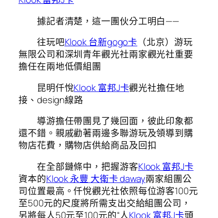
據記者清楚，這一團伙分工明白——
往玩吧
Klook 台新gogo卡
（北京）游玩
無限公司和深圳青年觀光社兩家觀光社重要
擔任在兩地低價組團
昆明仟悅
Klook 富邦J卡
觀光社擔任地
接、design線路
導游擔任帶團見了幾回面，彼此印象都
還不錯。親戚勸著兩邊多聯游玩及領導到購
物店花費，購物店供給商品及回扣
在全部鏈條中，把握游客
Klook 富邦J卡
資本的
Klook 永豐 大衛卡 daway
兩家組團公
司位置最高。仟悅觀光社依照每位游客100元
至500元的尺度將所需支出交給組團公司，
另將每人50元至100元的“人
Klook 富邦J卡
頭