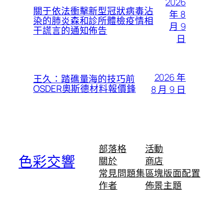
2026
關于依法衝擊新型冠狀病毒沾
年 8
染的肺炎森和診所體檢疫情相
月 9
干謊言的通知佈告
日
2026 年
王久：踏礁量海的技巧前
OSDER奧斯德材料報價鋒
8 月 9 日
部落格
活動
色彩交響
關於
商店
常見問題集
區塊版面配置
作者
佈景主題