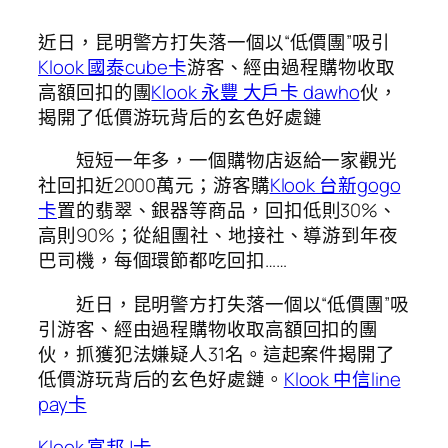
近日，昆明警方打失落一個以“低價團”吸引
Klook 國泰cube卡
游客、經由過程購物收取
高額回扣的團
Klook 永豐 大戶卡 dawho
伙，
揭開了低價游玩背后的玄色好處鏈
短短一年多，一個購物店返給一家觀光
社回扣近2000萬元；游客購
Klook 台新gogo
卡
置的翡翠、銀器等商品，回扣低則30%、
高則90%；從組團社、地接社、導游到年夜
巴司機，每個環節都吃回扣……
近日，昆明警方打失落一個以“低價團”吸
引游客、經由過程購物收取高額回扣的團
伙，抓獲犯法嫌疑人31名。這起案件揭開了
低價游玩背后的玄色好處鏈。
Klook 中信line
pay卡
Klook 富邦J卡