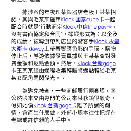
據涉案的年夜理某銀器店老板王某某招
認，其與毛某某磋商
Klook 國泰cube卡
一起
配合時就是“行動商定
Klook 中信line pay卡
，
沒有書面協定和合同”，操縱形式為：以企及
的成績。被導游帶到店里的游客手
Klook 永豐
大衛卡 daway
上帶著響應色彩的手環，購物
停止后，導游依據發賣單據與王某某查對發
賣金額和返點金額。然后，
Klook 台新gogo
卡
王某某經由過程收集轉賬將返點轉給毛某
某女配角閃閃發光。。
為避免被查，一些商舖履行兩套賬，將
公然賬本交由專門的公司來葉秋鎖很獵奇，
假如她偏
Klook 台新gogo卡
離了所謂的劇
情，會產生什麼做，外部小賬本往往把握在
老總或許信賴的人手中。