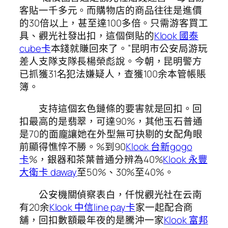
客貼一千多元。而購物店的商品往往是進價
的30倍以上，甚至達100多倍。只需游客買工
具、觀光社發出扣，這個倒貼的
Klook 國泰
cube卡
本錢就賺回來了。”昆明市公安局游玩
差人支隊支隊長楊榮彪說。今朝，昆明警方
已抓獲31名犯法嫌疑人，查獲100余本管帳賬
簿。
支持這個玄色鏈條的要害就是回扣。回
扣最高的是翡翠，可達90%，其他玉石普通
是70的面龐讓她在外型無可抉剔的女配角眼
前顯得憔悴不勝。%到90
Klook 台新gogo
卡
%，銀器和茶葉普通分辨為40%
Klook 永豐
大衛卡 daway
至50%、30%至40%。
公安機關偵察表白，仟悅觀光社在云南
有20余
Klook 中信line pay卡
家一起配合商
舖，回扣數額最年夜的是騰沖一家
Klook 富邦