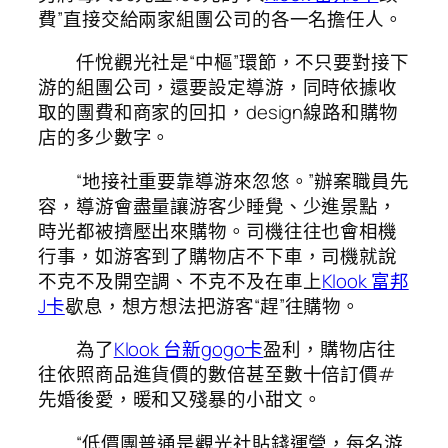
費”直接交給兩家組團公司的各一名擔任人。
仟悅觀光社是“中樞”環節，不只要對接下
游的組團公司，還要設定導游，同時依據收
取的團費和商家的回扣，design線路和購物
店的多少數字。
“地接社重要靠導游來忽悠。”辦案職員先
容，導游會盡量讓游客少睡覺、少進景點，
時光都被擠壓出來購物。司機往往也會相機
行事，如游客到了購物店不下車，司機就說
不克不及開空調、不克不及在車上
Klook 富邦
J卡
歇息，想方想法把游客“趕”往購物。
為了
Klook 台新gogo卡
盈利，購物店往
往依照商品進貨價的數倍甚至數十倍訂價#
先婚後愛，暖和又殘暴的小甜文。
“低價團普通是觀光社貼錢運營，每名游