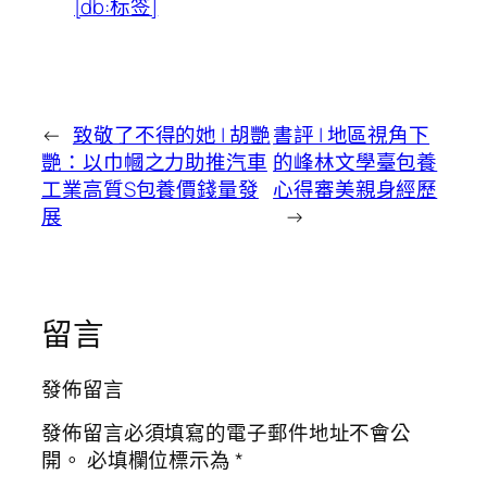
[db:标签]
←
致敬了不得的她 | 胡艷
書評 | 地區視角下
艷：以巾幗之力助推汽車
的峰林文學臺包養
工業高質S包養價錢量發
心得審美親身經歷
展
→
留言
發佈留言
發佈留言必須填寫的電子郵件地址不會公
開。
必填欄位標示為
*