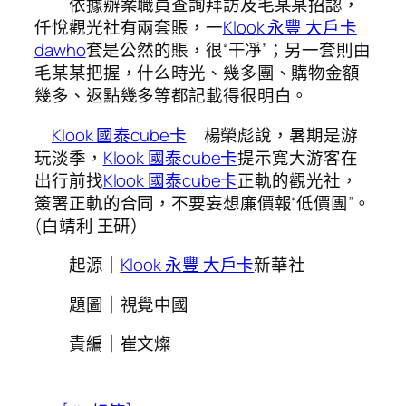
依據辦案職員查詢拜訪及毛某某招認，
仟悅觀光社有兩套賬，一
Klook 永豐 大戶卡
dawho
套是公然的賬，很“干凈”；另一套則由
毛某某把握，什么時光、幾多團、購物金額
幾多、返點幾多等都記載得很明白。
Klook 國泰cube卡
楊榮彪說，暑期是游
玩淡季，
Klook 國泰cube卡
提示寬大游客在
出行前找
Klook 國泰cube卡
正軌的觀光社，
簽署正軌的合同，不要妄想廉價報“低價團”。
(白靖利 王研）
起源｜
Klook 永豐 大戶卡
新華社
題圖｜視覺中國
責編｜崔文燦