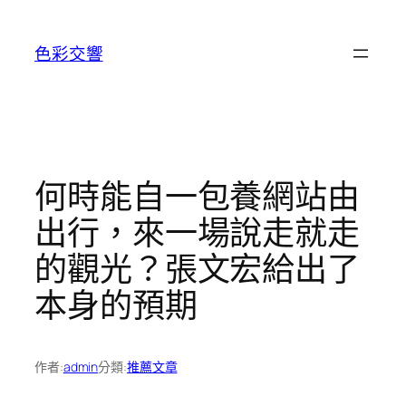
跳
至
色彩交響
主
要
內
容
何時能自一包養網站由
出行，來一場說走就走
的觀光？張文宏給出了
本身的預期
作者:
admin
分類:
推薦文章