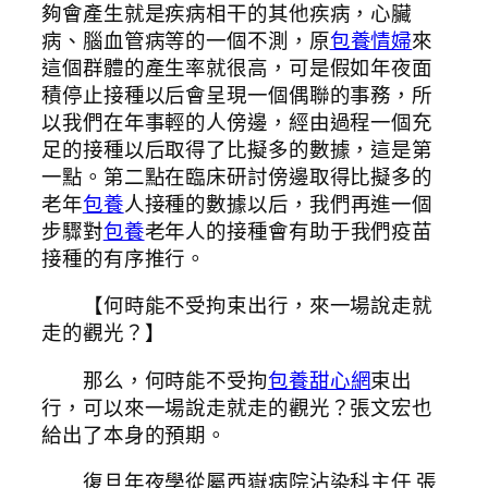
夠會產生就是疾病相干的其他疾病，心臟
病、腦血管病等的一個不測，原
包養情婦
來
這個群體的產生率就很高，可是假如年夜面
積停止接種以后會呈現一個偶聯的事務，所
以我們在年事輕的人傍邊，經由過程一個充
足的接種以后取得了比擬多的數據，這是第
一點。第二點在臨床研討傍邊取得比擬多的
老年
包養
人接種的數據以后，我們再進一個
步驟對
包養
老年人的接種會有助于我們疫苗
接種的有序推行。
【何時能不受拘束出行，來一場說走就
走的觀光？】
那么，何時能不受拘
包養甜心網
束出
行，可以來一場說走就走的觀光？張文宏也
給出了本身的預期。
復旦年夜學從屬西嶽病院沾染科主任 張