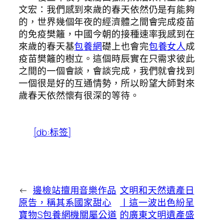
文宏：我們感到來歲的春天依然仍是有能夠
的，世界幾個年夜的經濟體之間會完成疫苗
的免疫樊籬，中國今朝的接種速率我感到在
來歲的春天基
包養網
礎上也會完
包養女人
成
疫苗樊籬的樹立。這個時辰實在只需求彼此
之間的一個會談，會談完成，我們就會找到
一個很是好的互通情勢，所以盼望大師對來
歲春天依然懷有很深的等待。
[db:标签]
←
邊檢站擅用音樂作品
文明和天然遺產日
原告，稱其系國家甜心
丨這一波出色紛呈
寶物S包養網機關屬公道
的廣東文明遺產盛