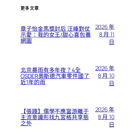
更多文章
2026 年
章子怡金馬獎封后 汪峰對仗
8 月 11
示愛：我的女王/甜心喜包養
網圖
日
2026 年
北京暴雨有多年夜？4全
8 月 10
OSDER奧斯德汽車零件國了
近1年的雨
日
2026 年
【張踐】儒學不應當游離于
8 月 10
主流意識形找九宮格共享態
之外
日