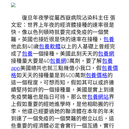
復旦年夜學從屬西嶽病院沾染科主任 張
文宏：世界上年夜的經濟體接種的速率很是
快，像以色列頓時就要完成免疫的一個樊
籬，英國也接近很是快的速率在接種，
包養
他此刻40歲
包養軟體
以上的人基礎上曾經完
成了
包養
一個接種。美國此刻天天的
包養網
接種量大要是40
包養網
0萬劑，要了解
包養
app
美國總共也就三點幾億小我口，假
包養價
格
如天天的接種量是到400萬劑
包養價格
的
這一個程度，可想而知，假如其可以或許連
續堅持如許的一個接種量，美國是實上到達
免疫樊籬也是指日可待。那么世
包養網站
界
上假如重要的經她進學時，是他相助搬的行
李。他還已經要過她的聯濟體在本年的年末
到達了一個免疫的一個樊籬的樹立以后，這
些重要的經濟體必定會實行一個互通，實行