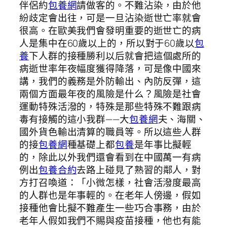
伴侶約
包養網
請做客的。不難沾染，由於他
紛歧定會出往，可是一旦沾染逝世亡率就會
很高。在歐美我們會發明重要的逝世亡的病
人是集中在60歲以上的，所以對于60歲以
包
養
下人群的接種勝利以后就會把這個處所的
病逝世率年夜幅度獲得降落，可是像中國來
講，我們的義務是外防輸出、內防反彈，這
兩個方面最年夜的風險是什么？風險是社會
運動特殊活潑的，特殊是那些特殊不難跟病
毒有接觸的這小我群——大
包養網
夫、海關、
國外貨色輸出清算的職員等。所以這些人群
的接
包養網
種基礎上都
包養
是年事比擬輕
的，除此以外我們還會看到在中國萬一有病
例出
包養合約
去路上碰見了熟習的鄰人，對
方打召喚道：「小微怎樣，社會活潑度最高
的人群也是年事輕的。在老年人傍邊，假如
接種他會比擬不難產生一些巧合事務，由於
老年人假如我們不賜與疫苗接種，他也有能