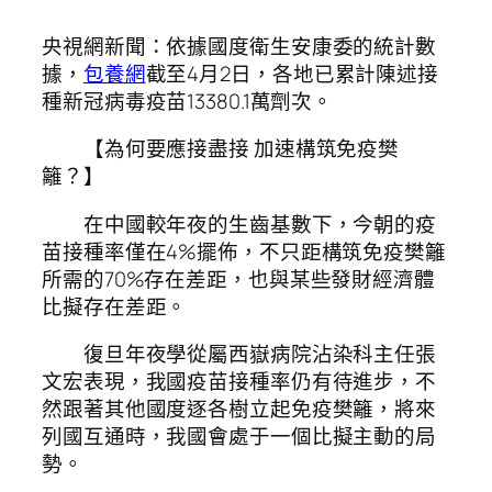
央視網新聞：依據國度衛生安康委的統計數
據，
包養網
截至4月2日，各地已累計陳述接
種新冠病毒疫苗13380.1萬劑次。
【為何要應接盡接 加速構筑免疫樊
籬？】
在中國較年夜的生齒基數下，今朝的疫
苗接種率僅在4%擺佈，不只距構筑免疫樊籬
所需的70%存在差距，也與某些發財經濟體
比擬存在差距。
復旦年夜學從屬西嶽病院沾染科主任張
文宏表現，我國疫苗接種率仍有待進步，不
然跟著其他國度逐各樹立起免疫樊籬，將來
列國互通時，我國會處于一個比擬主動的局
勢。