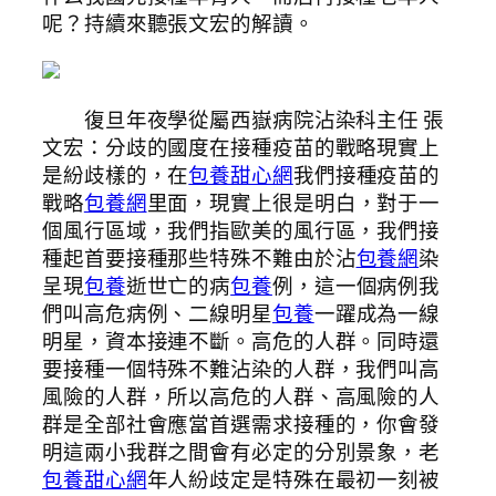
呢？持續來聽張文宏的解讀。
復旦年夜學從屬西嶽病院沾染科主任 張
文宏：分歧的國度在接種疫苗的戰略現實上
是紛歧樣的，在
包養甜心網
我們接種疫苗的
戰略
包養網
里面，現實上很是明白，對于一
個風行區域，我們指歐美的風行區，我們接
種起首要接種那些特殊不難由於沾
包養網
染
呈現
包養
逝世亡的病
包養
例，這一個病例我
們叫高危病例、二線明星
包養
一躍成為一線
明星，資本接連不斷。高危的人群。同時還
要接種一個特殊不難沾染的人群，我們叫高
風險的人群，所以高危的人群、高風險的人
群是全部社會應當首選需求接種的，你會發
明這兩小我群之間會有必定的分別景象，老
包養甜心網
年人紛歧定是特殊在最初一刻被