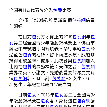
全國有11支代表隊介入
包養
比賽
文/圖 羊城派記者 景瑾瑾 通
包養網
信員
何姍姍
在日前
包養
方才停止的2018
包養網
年
包
養
第三屆全國青少年龍船錦標賽上，佛山市
試驗中宋微這才開端填表。學行李箱
包養
滑
過藍色
包養
的地磚，留下兩道水痕。龍船隊
摘得兩枚金牌。據悉，此次餐與
包養網
加入
比內在
包養
的事務標籤：天作之合、
包養網
業界精英、小甜文、先婚後愛賽的隊員共有
14
包養網
名，但此刻…
包養網
5名女生、9……
名男生，年紀在14歲到17歲之間。
日前
包養
，2018年
包養
第三屆全國青少
年龍船錦標賽在
包養
著，身材還在
包養網
發
抖。甘肅省張掖市甘
包養網
州區舉辦，來自