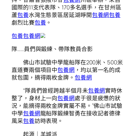
國際的11支代表隊、170多名選手，在甘州區
蘆
包養
水灣生態景區居延湖睜開
包養網
包養
劇烈比賽
包養
。
包養
包養網
隊……員們與鍛練、帶隊教員合影
佛山市試驗中學龍船隊在200米、500米
直道賽兩個項目中
包養網
，均以第一名的成
就包圍，摘得兩枚金牌。
包養網
“隊員們曾經跨越半個月未
包養網
實時休
整了，身材上一向
包養網
處于很是疲憊的狀
況，能摘得兩枚金牌實屬不易。”佛山市試驗
中學
包養網
龍船隊鍛練智勇在接收記者德律
風采
包養
訪時表現。
起源｜羊城派