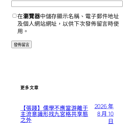
在
瀏覽器
中儲存顯示名稱、電子郵件地址
及個人網站網址，以供下次發佈留言時使
用。
更多文章
2026 年
【張踐】儒學不應當游離于
8 月 10
主流意識形找九宮格共享態
之外
日