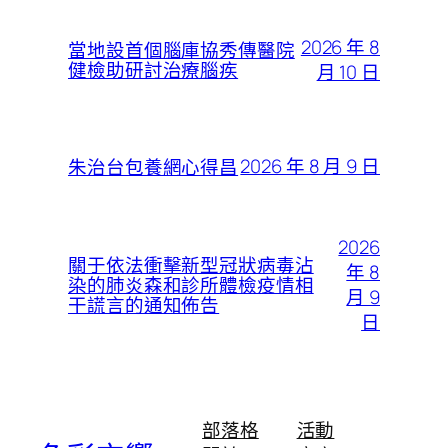
2026 年 8
當地設首個腦庫協秀傳醫院
健檢助研討治療腦疾
月 10 日
2026 年 8 月 9 日
朱治台包養網心得昌
2026
關于依法衝擊新型冠狀病毒沾
年 8
染的肺炎森和診所體檢疫情相
月 9
干謊言的通知佈告
日
部落格
活動