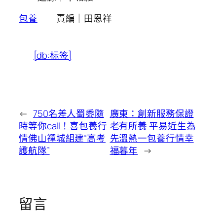
包養
責編｜田恩祥
[db:标签]
←
750名差人蜀黍隨
廣東：創新服務保證
時等你call！喜包養行
老有所養 平易近生為
情佛山禪城組建“高考
先溫熱一包養行情幸
護航隊”
福暮年
→
留言