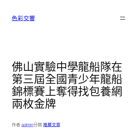
跳
至
色彩交響
主
要
內
容
佛山實驗中學龍船隊在
第三屆全國青少年龍船
錦標賽上奪得找包養網
兩枚金牌
作者:
admin
分類:
推薦文章