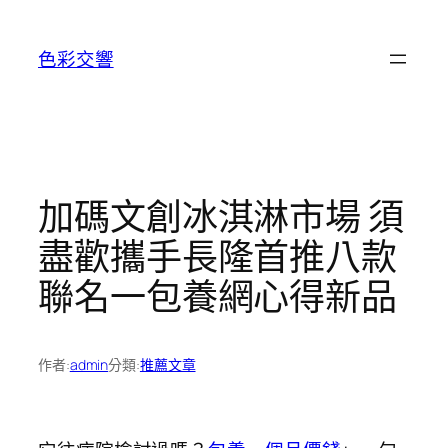
跳
至
色彩交響
主
要
內
容
加碼文創冰淇淋市場 須
盡歡攜手長隆首推八款
聯名一包養網心得新品
作者:
admin
分類:
推薦文章