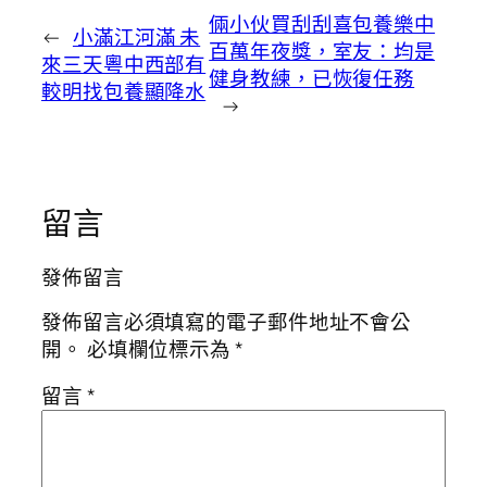
倆小伙買刮刮喜包養樂中
←
小滿江河滿 未
百萬年夜獎，室友：均是
來三天粵中西部有
健身教練，已恢復任務
較明找包養顯降水
→
留言
發佈留言
發佈留言必須填寫的電子郵件地址不會公
開。
必填欄位標示為
*
留言
*