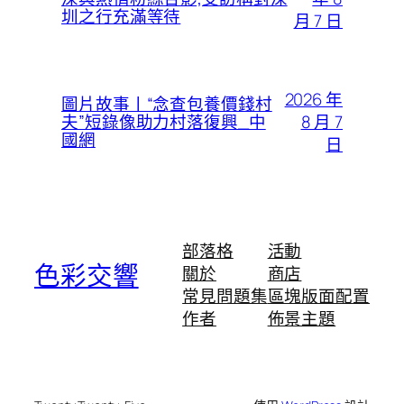
圳之行充滿等待
月 7 日
2026 年
圖片故事丨“念查包養價錢村
8 月 7
夫”短錄像助力村落復興_中
國網
日
部落格
活動
色彩交響
關於
商店
常見問題集
區塊版面配置
作者
佈景主題