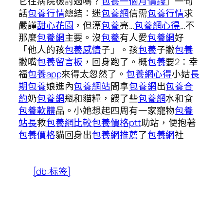
它往病院檢討過嗎？
包養一個月價錢
」一句
話
包養行情
總結：迷
包養網
信需
包養行情
求
嚴謹
甜心花園
，但漂
包養
亮…
包養網心得
…不
那麼
包養網
主要。沒
包養
有人愛
包養網
好
「他人的孩
包養感情
子」。孩
包養
子撇
包養
撇嘴
包養留言板
，回身跑了。概
包養
要2：幸
福
包養app
來得太忽然了。
包養網心得
小姑
長
期包養
娘進內
包養網站
間拿
包養網
出
包養合
約
奶
包養網
瓶和貓糧，餵了些
包養網
水和食
包養軟體
品。小她想起四周有一家寵物
包養
站長
救
包養網比較
包養價格ptt
助站，便抱著
包養價格
貓回身出
包養網推薦
了
包養網
社
[db:标签]