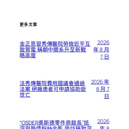
更多文章
2026
金正恩習秀傳醫院勞檢近平互
年 8 月
致賀電 稱朝中關系升至新戰
略高度
7 日
2026 年
法秀傳醫院費用國議會通過
8 月 7
法案 絕癥患者可申請協助逝
世亡
日
2026
“OSDER奧斯德零件商館長”抵
年 8
深與熱情粉絲合影,受訪稱對深