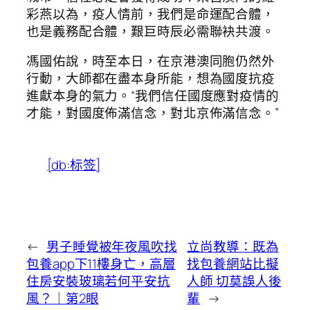
彩燕以為，疫人情前，我們是命運配合體，
也是義務配合體，艱巨時辰必需聯袂共渡。
馮國佑說，時至本日，在京港澳同胞仍然外
行動，大師都在盡本身所能，想為國度抗疫
進獻本身的氣力。“我們信任國度應對疫情的
才能，對國度佈滿信念，對北京佈滿信念。”
[db:标签]
←
男子睡覺被年夜風吹找
立尚教導：既為
包養app下11樓身亡，高層
找包養網站比擬
住房安裝玻璃若何平安抗
人師 切莫誤人後
風？｜第2眼
輩
→