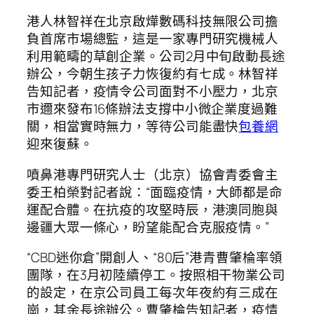
港人林智祥在北京啟燁數碼科技無限公司擔
負首席市場總監，這是一家專門研究機械人
利用範疇的草創企業。公司2月中旬啟動長途
辦公，今朝生孩子力恢復約有七成。林智祥
告知記者，疫情令公司面對不小壓力，北京
市邇來發布16條辦法支撐中小微企業度過難
關，相當實時無力，等待公司能盡快
包養網
迎來復蘇。
噴鼻港專門研究人士（北京）協會青委會主
委王柏榮對記者說：“面臨疫情，大師都是命
運配合體。在抗疫的攻堅時辰，港澳同胞與
邊疆大眾一條心，盼望能配合克服疫情。”
“CBD迷你倉”開創人、“80后”港青曹肇棆率領
團隊，在3月初陸續停工。按照相干物業公司
的設定，在京公司員工每次年夜約有三成在
崗，其余長途辦公。曹肇棆告知記者，疫情