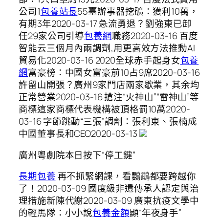
公司1
包養站長
55臺辦事器挖礦：獲利10萬，
有期3年2020-03-17 急流勇退？劉強東已卸
任29家公司引導
包養網
職務2020-03-16 百度
智能云三個月內兩調劑,用更高效方法推動AI
貿易化2020-03-16 2020全球赤手起身女
包養
網
富豪榜：中國女富豪前10占9席2020-03-16
許留山開張？廣州9家門店兩家歇業，其余均
正常營業2020-03-16 搶注“火神山”“雷神山”等
商標這家商標代表機構被頂格罰10萬2020-
03-16 字節跳動“三張”調劑：張利東、張楠成
中國董事長和CEO2020-03-13
廣州粵劇院本日按下“停工鍵”
長期包養
再不抓緊網課，看鸚鵡都要跨越你
了！2020-03-09 國度級非遺傳承人認定與治
理措施新陳代謝2020-03-09 廣東抗疫文學中
的輕馬隊：小小說
包養金額
顯“年夜身手”