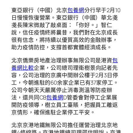
東亞銀行（中國）北京
包養網
分行早于2月10
日慢慢恢復營業。東亞銀行（中國）華北戔
戔長陳宋微敲了敲桌面：「你好。」智仁
說，信任疫情終將曩昔，我們對在北京成長
很有信念，將持續以優質高效的金融辦事，
助力疫情防控，支撐首都實體經濟成長。
北京僑樂房地產治理辦事無限公司是港資
包
養網比較
企業，公司總司理衛樹景向記者先
容，公司治理的京廣中間辦公樓于2月3日停
工，今朝進駐的60余家企業已有37家停工。
公司今朝天天嚴厲停止消毒測溫等防疫辦
法，還共同CB
包養網
D管委會對停工企業展
開防疫領導，樹立員工臺賬，把握員工離返
京情形，確保進駐企業停工平安。
北京京港地鐵無限公司擔任運營治理北京地
鐵4條線路。京港地鐵總司理邵信明說，京港