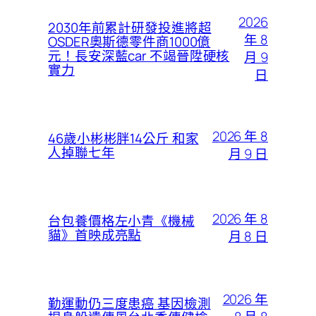
2026
2030年前累計研發投進將超
年 8
OSDER奧斯德零件商1000億
元！長安深藍car 不竭晉陞硬核
月 9
實力
日
2026 年 8
46歲小彬彬胖14公斤 和家
人掉聯七年
月 9 日
2026 年 8
台包養價格左小青《機械
貓》首映成亮點
月 8 日
2026 年
勤運動仍三度患癌 基因檢測