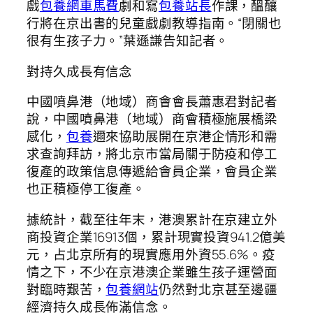
戲
包養網車馬費
劇和寫
包養站長
作課，醞釀
行將在京出書的兒童戲劇教導指南。“閉關也
很有生孩子力。”葉遜謙告知記者。
對持久成長有信念
中國噴鼻港（地域）商會會長蕭惠君對記者
說，中國噴鼻港（地域）商會積極施展橋梁
感化，
包養
邇來協助展開在京港企情形和需
求查詢拜訪，將北京市當局關于防疫和停工
復產的政策信息傳遞給會員企業，會員企業
也正積極停工復產。
據統計，截至往年末，港澳累計在京建立外
商投資企業16913個，累計現實投資941.2億美
元，占北京所有的現實應用外資55.6%。疫
情之下，不少在京港澳企業雖生孩子運營面
對臨時艱苦，
包養網站
仍然對北京甚至邊疆
經濟持久成長佈滿信念。