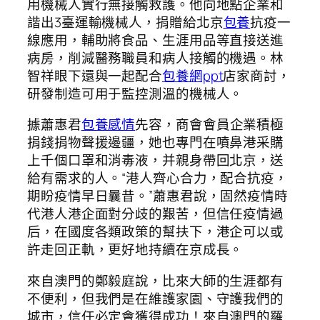
用機械人實行無接觸救護。他向地點企業和
諧出3臺運輸機械人，捐贈給北京
包養
抗疫一
線應用，輔助將食品、生涯用品等直接送進
病房，削減醫務職員和病人接觸的機遇。林
智祥眼下還與一起配合
包養網ppt
店家商討，
研發制造可用于監控測溫的機械人。
據蕭惠君
包養感情
先容，商會會員企業積極
捐錢捐物聲援邊疆，她也專門在噴鼻港采購
上千個口罩和消毒液，并親身帶回北京，送
給有需求的人。“港人齊心合力，配合抗疫，
期盼疫情早日曩昔。”蕭惠君說，固然疫情時
代港人港企面對分歧的艱苦，但信任疫情過
后，在國度各類政策的幫扶下，港企可以或
許走回正軌，更好地持續在京成長。
來自澳門的鄭毅庭說，比來大師的生涯都有
不便利，但我們是在維護家園、守護我們的
城市，信任必定會獲得成功！來自澳門的羅