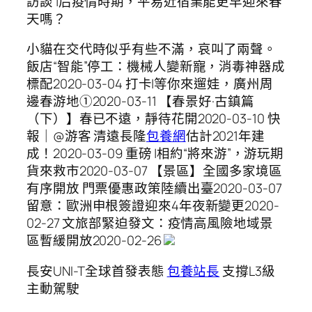
訪談 |后疫情時期，平易近宿業能更早迎來春
天嗎？
小貓在交代時似乎有些不滿，哀叫了兩聲。
飯店“智能”停工：機械人變新寵，消毒神器成
標配2020-03-04 打卡|等你來遛娃，廣州周
邊春游地①2020-03-11 【春景好·古鎮篇
（下）】春已不遠，靜待花開2020-03-10 快
報｜@游客 清遠長隆
包養網
估計2021年建
成！2020-03-09 重磅 |相約“將來游”，游玩期
貨來救市2020-03-07 【景區】全國多家境區
有序開放 門票優惠政策陸續出臺2020-03-07
留意：歐洲申根簽證迎來4年夜新變更2020-
02-27 文旅部緊迫發文：疫情高風險地域景
區暫緩開放2020-02-26
​長安UNI-T全球首發表態
包養站長
支撐L3級
主動駕駛