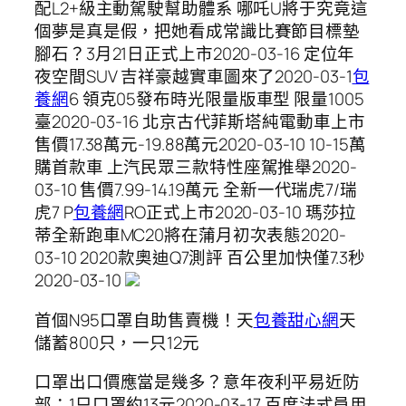
​配L2+級主動駕駛幫助體系 哪吒U將于究竟這
個夢是真是假，把她看成常識比賽節目標墊
腳石？3月21日正式上市2020-03-16 定位年
夜空間SUV 吉祥豪越實車圖來了2020-03-1
包
養網
6 領克05發布時光限量版車型 限量1005
臺2020-03-16 北京古代菲斯塔純電動車上市
售價17.38萬元-19.88萬元2020-03-10 ​10-15萬
購首款車 上汽民眾三款特性座駕推舉2020-
03-10 ​售價7.99-14.19萬元 全新一代瑞虎7/瑞
虎7 P
包養網
RO正式上市2020-03-10 瑪莎拉
蒂全新跑車MC20將在蒲月初次表態2020-
03-10 2020款奧迪Q7測評 百公里加快僅7.3秒
2020-03-10
首個N95口罩自助售賣機！天
包養甜心網
天
儲蓄800只，一只12元
口罩出口價應當是幾多？意年夜利平易近防
部：1只口罩約13元2020-03-17 百度法式員用