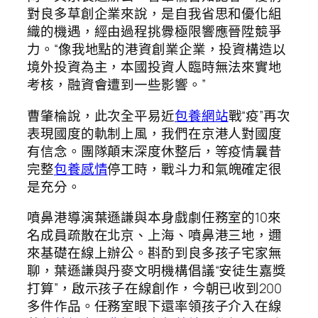
對良多草創企業來說，是自我省思和優化組
織的機遇，經由過程挑釁極限響應晉陞競爭
力。“像我地點的港資創業企業，投資構造以
境外投資為主，本國投資人臨時無法來實地
考核，融資會遭到一些影響。”
曹肇棆說，此次全平易近
包養網站
戰“疫”再次
表現國度的軌制上風，我們在京港人對國度
有信念。團隊顛末深度休整后，等疫情曩昔
完整
包養感情
停工時，戰斗力和氣魄確定很
是充分。
噴鼻港導演葉遜謙與本身戲劇任務室的10來
名成員疏散在北京、上海、噴鼻港三地，邇
來基礎在線上辦公。斟酌到良多孩子宅家無
聊，葉遜謙與丹麥文明機構倡議“安徒生嘉獎
打算”，啟示孩子在線創作，今朝已收到200
多件作品。任務室眼下還率領孩子介入在線