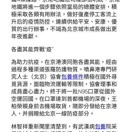
地鐵將進一個步驟依照當局的總體安排，積
極采取各類有用辦法，做好復產停工客流上
升后的疫情防控，連續供給平安、安康、優
質的出行辦事，不竭為北京城市成長做出更
年夜進獻。
各盡其能齊戰“疫”
為助力抗疫，在京港澳同胞各盡其能，經由
過程多種渠道張羅防護物質。噴鼻港專門研
究人士（北京）協會
包養條件
積極在國外尋
覓貨源，面臨物流運輸等限制，協會理事和
成員盡心盡力，終于將一批N95口罩從國外
空運回國。在口罩達到首都機場的深夜，王
柏榮親身前去機場取貨，隨即分發給在京港
人，并捐贈給北京一線防疫部分。
林智祥重新聞里清楚到，有武漢病
包養
院采