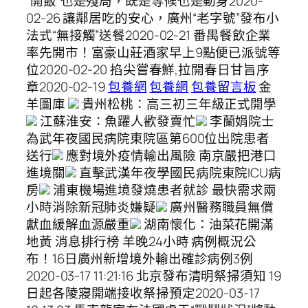
“開飯”也是殘局，既是等候也是動身2020-
02-26 讓鄰居吃的安心，廣州“老字號”發布小
法式“無接觸”送餐2020-02-21 番禺餐飲企業
率先開市！富豪山莊酒家早上9點便已派號等
位2020-02-20 掐尖嘗春鮮,拉開春日甘旨序
章2020-02-19
包養網
包養網
包養留言板
金
羊圖庫
貴州松桃：高三初三年級正式開學
江蘇淮安：魚躍人歡發賣忙
李蘭娟院士
為武年夜國民病院東院區第600位出院患者
送行
應對境外疫情輸出風險 南京嚴把港口
進境關
直擊武漢年夜學國民病院東院ICU病
房
浦東機場進境發燒患者就診 最快需求兩
小時消除新冠肺炎嫌疑
廣州醫務職員無償
獻血緩解血源嚴重
湖南懷化：油菜花開滿
地黃 消息排行榜 羊晚24小時 病例概況公
布！16日廣州新增境外輸出確診病例3例
2020-03-17 11:21:16 北京發布清明祭掃須知 19
日起各陵寢開端接收祭掃預定2020-03-17