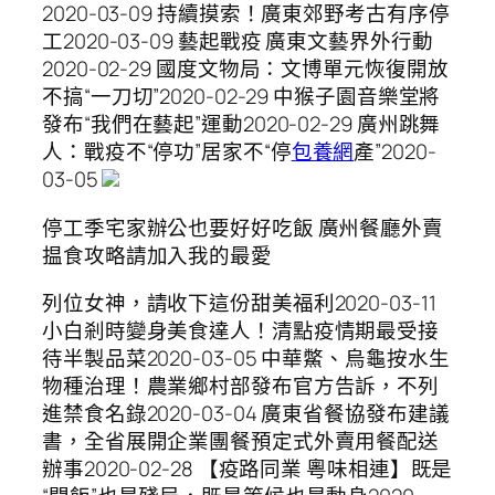
2020-03-09 持續摸索！廣東郊野考古有序停
工2020-03-09 藝起戰疫 廣東文藝界外行動
2020-02-29 國度文物局：文博單元恢復開放
不搞“一刀切”2020-02-29 中猴子園音樂堂將
發布“我們在藝起”運動2020-02-29 廣州跳舞
人：戰疫不“停功”居家不“停
包養網
產”2020-
03-05
停工季宅家辦公也要好好吃飯 廣州餐廳外賣
揾食攻略請加入我的最愛
列位女神，請收下這份甜美福利2020-03-11
小白剎時變身美食達人！清點疫情期最受接
待半製品菜2020-03-05 中華鱉、烏龜按水生
物種治理！農業鄉村部發布官方告訴，不列
進禁食名錄2020-03-04 廣東省餐協發布建議
書，全省展開企業團餐預定式外賣用餐配送
辦事2020-02-28 【疫路同業 粵味相連】既是