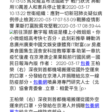
10:13:03 馬克龍宣布法國處于“戰鬥狀況”將動
用10萬差人和憲兵停止管束2020-03-17
10:13:22 世衛組織：應對一切新冠肺炎疑似病
例停止檢測2020-03-17 07:53:09 戰勝疫情影
響 果斷打贏脫貧攻堅戰2020-03-17 08:39:44
前往頂部 數字報 精這是樓上小微姐姐。你
小微姐姐高考快七百分，此刻彩推舉 轉動消
息廣州廣東中國文娛安康體育IT財富car 房產
美食圖集生涯食安科技教導軍事 助第一章抗
疫忙復產 在京港澳企業果毅前行國民網－國
民日報海內版 作者： 2020-03-17
包養
王柏
榮（右）深夜到首都機場搬運從國外空運來
的口罩，分發給在京港人并捐贈給北京一線
防疫部分。
包養網
噴鼻港專門研究人士（北
京）協會青委會…立意：相愛平生 [p>
王柏榮（右）深夜到首都機場搬運從國外空
運來的口罩，分發給在京港人并捐贈
包養網
單次
給北京一線防疫部分。