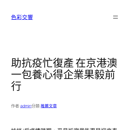
跳
至
色彩交響
主
要
內
容
助抗疫忙復產 在京港澳
一包養心得企業果毅前
行
作者:
admin
分類:
推薦文章