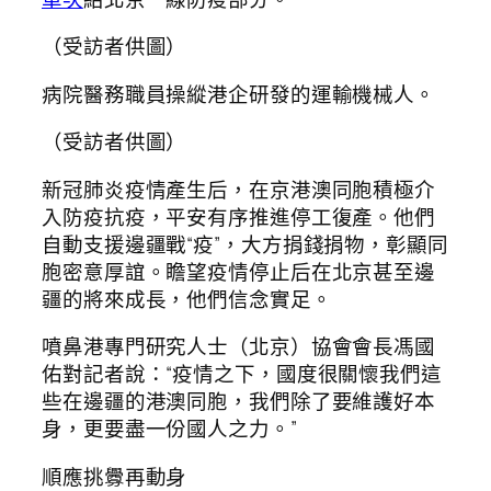
（受訪者供圖）
病院醫務職員操縱港企研發的運輸機械人。
（受訪者供圖）
新冠肺炎疫情產生后，在京港澳同胞積極介
入防疫抗疫，平安有序推進停工復產。他們
自動支援邊疆戰“疫”，大方捐錢捐物，彰顯同
胞密意厚誼。瞻望疫情停止后在北京甚至邊
疆的將來成長，他們信念實足。
噴鼻港專門研究人士（北京）協會會長馮國
佑對記者說：“疫情之下，國度很關懷我們這
些在邊疆的港澳同胞，我們除了要維護好本
身，更要盡一份國人之力。”
順應挑釁再動身