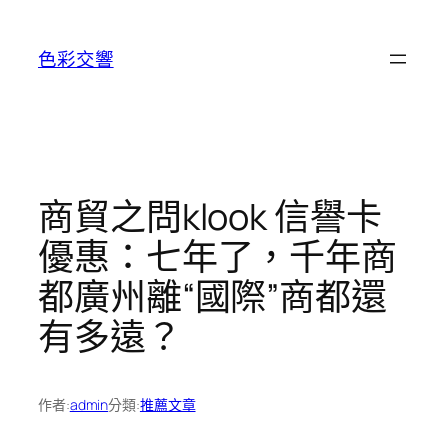
跳
至
色彩交響
主
要
內
容
商貿之問klook 信譽卡
優惠：七年了，千年商
都廣州離“國際”商都還
有多遠？
作者:
admin
分類:
推薦文章