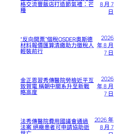
8 月 7
格交流豐飯店打造節氣禮：芒
種
日
2026
“反向開票”個稅OSDER奧斯德
年 8 月
材料報價匯算清繳助力徵稅人
輕裝前行
7 日
2026
金正恩習秀傳醫院勞檢近平互
年 8 月
致賀電 稱朝中關系升至新戰
略高度
7 日
2026 年
法秀傳醫院費用國議會通過
8 月 7
法案 絕癥患者可申請協助逝
世亡