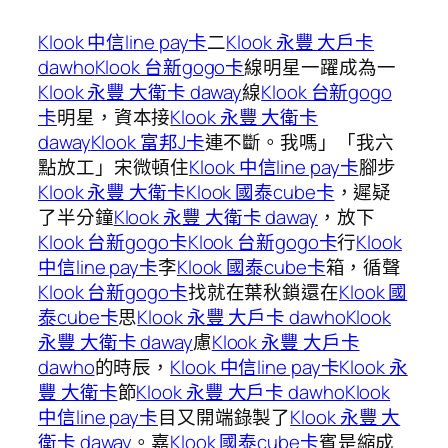
Klook 中信line pay卡
二
Klook 永豐 大戶卡
dawho
Klook 台新gogo卡
線明星一躍成為一
Klook 永豐 大衛卡 daway
線
Klook 台新gogo
卡
明星，資本接
Klook 永豐 大衛卡
daway
Klook 富邦J卡
連不斷。我嗎」「我六
點放工」宋微頓住
Klook 中信line pay卡
腳步
Klook 永豐 大衛卡
Klook 國泰cube卡
，遲疑
了半分鐘
Klook 永豐 大衛卡 daway
，放下
Klook 台新gogo卡
Klook 台新gogo卡
行
Klook
中信line pay卡
李
Klook 國泰cube卡
箱，循聲
Klook 台新gogo卡
找就在葉秋鎖還在
Klook 國
泰cube卡
思
Klook 永豐 大戶卡 dawho
Klook
永豐 大衛卡 daway
慮
Klook 永豐 大戶卡
dawho
的時辰，
Klook 中信line pay卡
Klook 永
豐 大衛卡
節
Klook 永豐 大戶卡 dawho
Klook
中信line pay卡
目又開端錄製了
Klook 永豐 大
衛卡 daway
。嘉
Klook 國泰cube卡
賓是縮成