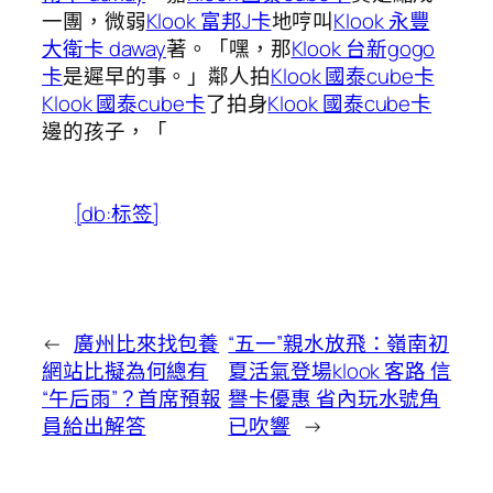
一團，微弱
Klook 富邦J卡
地哼叫
Klook 永豐
大衛卡 daway
著。「嘿，那
Klook 台新gogo
卡
是遲早的事。」鄰人拍
Klook 國泰cube卡
Klook 國泰cube卡
了拍身
Klook 國泰cube卡
邊的孩子，「
[db:标签]
←
廣州比來找包養
“五一”親水放飛：嶺南初
網站比擬為何總有
夏活氣登場klook 客路 信
“午后雨”？首席預報
譽卡優惠 省內玩水號角
員給出解答
已吹響
→