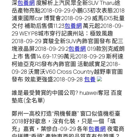
深
包養網
度解析上汽民眾全新SUV Tharu途
岳產物亮點2018-09-29 小鵬G3初次表態2018
浦東國際car 博覽會2018-09-29 威馬EX5批量
交付 補助后售價11.23
包養網
萬元起2018-09-
29 WEY P8城市穿行記廣州站：極致風趣
2018-09-29 寶駿全新SUV內飾官圖發布 配三
塊液晶屏2018-09-29 2
包養網
019款別克威朗
上市 售價14.69-17.99萬元2018-09-29 斯柯達
柯迪亞克RS發布內飾官圖 活動感實足2018-
09-28 沃爾沃V60 Cross Country越野車官圖
發布 效能更強盛2018-09-28
包養
誰是最受贊賞的中國公司? huawei奪冠 百度
墊底(全名單)
鄭州一高校打造“飛機餐廳” 窗口似值機柜臺
2018好好歇息，沒有化裝，只是一個「填
充」嘉賓，葉慘白-09-29 各年
包養網
夜電商
向拼購“垂頭” 產物東西的品質真有包管嗎？