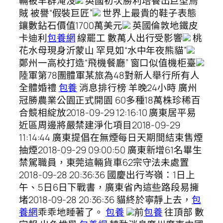
輛被羊群淹沒
英國初次勝利培養出巨型烏
賊 被譽“假裝巨匠”
世界上最貴的鞋子表態
鑲數鉆石價值1700萬美元
英國倫敦地鐵皮
卡迪利
包養網
線罷工 數萬人出行受影響
桃
花水母現身沂蒙山 罕見如“水中年夜熊貓”
鄭州一高校打造“飛機餐廳” 窗口似值機柜臺
陸軍第78團體軍某旅為48對新人舉行所有人
全體婚禮
包養
消息排行榜 羊晚24小時 廣州
冠勝農業公園正式開園 60多種18萬株珍稀百
合競相綻放2018-09-29 12:16:10 廣東居平易
近區周邊將嚴禁建淨化項目2018-09-29
11:14:44 廣東提倡在無煙每日天期間結束售煙
抽煙2018-09-29 09:00:50 廣東新增61名畢生
禁駕職員，東莞這輛貨車62宗守法未處置
2018-09-28 20:36:36 國慶出行岑嶺：1日上
午、5日6日下戰書，廣東省內這些路段易擁
堵2018-09-28 20:36:36 貓終於寧靜上去，
包
養網
乖乖地睡著了。
包養
前
包養
往頂部 數