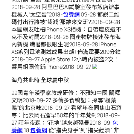
2018-09-28 阿里巴巴AI試驗室發布飯店辦事
機械人“太空蛋”2018-
包養網
09-28 都說二維
碼付出行將被“裁減”那誰來交班?2018-09-28
本國網友吐槽iPhone XS相機：自帶磨皮還不
克不及封閉2018-09-28 國產物牌接連發布海
內新機 瞧著都很眼生呢2018-09-28 iPhone
XS系列電池測試成果出爐! 佈滿電要209分鐘
2018-09-27 Apple Store 12小時內被盜2次！
響馬組團偷新iPhone2018-09-27
海角共此時 全球慶中秋
22國青年漢學家敦煌研修：不雅知中國 闡釋
文明2018-09-27 多倫多食鴨記：探尋“楓葉
鴨”的北京味2018-09-27 看望年夜同焦山石窟
寺：比云岡石窟早50年的千年梵剎2018-09-
27 莊年夜森：“花地”越來越殘暴2018-09-
包
養網
18
包養網
從“指尖身手”到“指尖經濟” 非