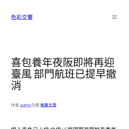
跳
至
色彩交響
主
要
內
容
喜包養年夜阪即將再迎
臺風 部門航班已提早撤
消
作者:
admin
分類:
推薦文章