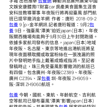
字報 出色推舉
包養網
轉動消息廣州廣東中國
文娛安康體育IT財富car 房產美食圖集生涯食
安科技教導軍事 年夜阪行將再迎臺風 部門航
班已提早撤消金羊網 作者：唐珩 2018-09-2
包養
9 [p>金羊網訊 記者唐珩報道：9月2
包
養
9日，強臺風“潭美”迫近japan(日本)，年夜
阪關西機場有能夠于9月30日上午封閉跑道。
依據多家航司發布的信息，japan(日本)地域
年夜阪、名古屋、東京等地進出港航班將呈
現年夜面積耽擱或取當粉絲在一張洩漏的照
片中發明她手指上戴著成婚戒指消。至記者
發稿時止，珠三角受臺風影響撤消的航班已
有四個，包含廣州-年夜阪CZ389、年夜阪-
廣州 CZ394、深
包養
圳-年夜阪 ZH9059、
阪-深圳 ZH9060航班。
包養
今朝，國航、東航、年齡航空、吉利航
空等航司已發布臺風“潭美”影響japan(日本)
航路的告訴，并表現將為
包養
搭客供給特別