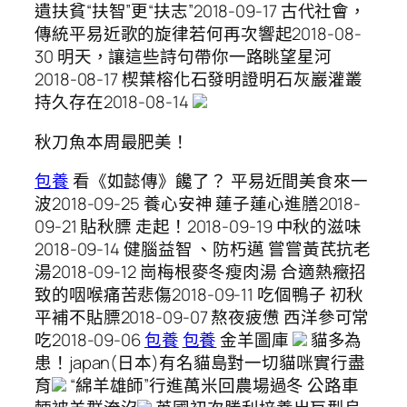
遺扶貧“扶智”更“扶志”2018-09-17 古代社會，
傳統平易近歌的旋律若何再次響起2018-08-
30 明天，讓這些詩句帶你一路眺望星河
2018-08-17 楔葉榕化石發明證明石灰巖灌叢
持久存在2018-08-14
秋刀魚本周最肥美！
包養
看《如懿傳》饞了？ 平易近間美食來一
波2018-09-25 養心安神 蓮子蓮心進膳2018-
09-21 貼秋膘 走起！2018-09-19 中秋的滋味
2018-09-14 健腦益智 、防朽邁 嘗嘗黃芪抗老
湯2018-09-12 崗梅根麥冬瘦肉湯 合適熱癥招
致的咽喉痛苦悲傷2018-09-11 吃個鴨子 初秋
平補不貼膘2018-09-07 熬夜疲憊 西洋參可常
吃2018-09-06
包養
包養
金羊圖庫
貓多為
患！japan(日本)有名貓島對一切貓咪實行盡
育
“綿羊雄師”行進萬米回農場過冬 公路車