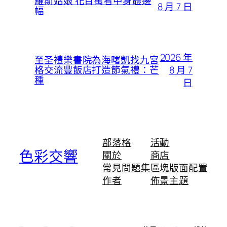
羅斯姑娘 花百萬看中身體邊
8 月 7 日
幅
2026 年
至圣禮樂書院為海曙凱找九宮
8 月 7
格交流豐飯店打造節氣禮：芒
種
日
部落格
活動
色彩交響
關於
商店
常見問題集
區塊版面配置
作者
佈景主題