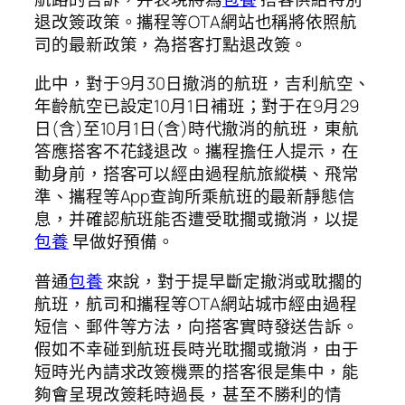
退改簽政策。攜程等OTA網站也稱將依照航
司的最新政策，為搭客打點退改簽。
此中，對于9月30日撤消的航班，吉利航空、
年齡航空已設定10月1日補班；對于在9月29
日(含)至10月1日(含)時代撤消的航班，東航
答應搭客不花錢退改。攜程擔任人提示，在
動身前，搭客可以經由過程航旅縱橫、飛常
準、攜程等App查詢所乘航班的最新靜態信
息，并確認航班能否遭受耽擱或撤消，以提
包養
早做好預備。
普通
包養
來說，對于提早斷定撤消或耽擱的
航班，航司和攜程等OTA網站城市經由過程
短信、郵件等方法，向搭客實時發送告訴。
假如不幸碰到航班長時光耽擱或撤消，由于
短時光內請求改簽機票的搭客很是集中，能
夠會呈現改簽耗時過長，甚至不勝利的情