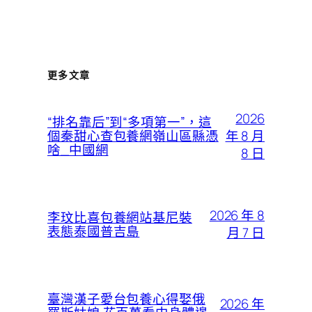
更多文章
2026
“排名靠后”到“多項第一”，這
年 8 月
個秦甜心查包養網嶺山區縣憑
啥_中國網
8 日
2026 年 8
李玟比喜包養網站基尼裝
表態泰國普吉島
月 7 日
臺灣漢子愛台包養心得娶俄
2026 年