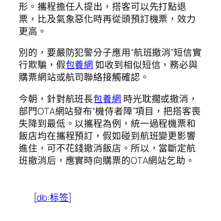
形。攜程擔任人提出，搭客可以先打點退
票，比及氣象惡化時再從頭預訂機票，效力
更高。
別的，要嚴防犯警分子應用“航班撤消”短信實
行欺騙，假
包養網
如收到相似短信，務必與
購票網站或航司聯絡接觸確認。
今朝，針對航班長
包養網
時光耽擱或撤消，
部門OTA網站發布“機侍者障”項目，把搭客喪
失降到最低。以攜程為例，統一過程機票和
飯店均在攜程預訂，假如碰到航班變更影響
進住，可不花錢撤消飯店。所以，當斷定航
班撤消后，應實時向購票的OTA網站乞助。
[db:标签]