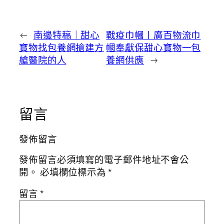
←
南邊特稿｜甜心
戰疫巾幗丨廣百物流巾
寶物找包養網搶建方
幗奉獻保甜心寶物一包
艙醫院的人
養網供應
→
留言
發佈留言
發佈留言必須填寫的電子郵件地址不會公
開。
必填欄位標示為
*
留言
*