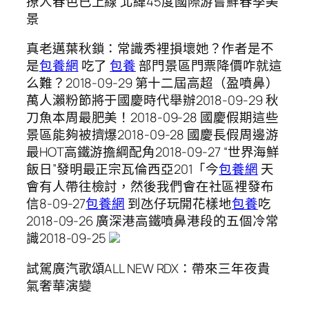
撩人春色已上線 北緯45度國際游嘗鮮春季美
景
真老邁葉秋鎖：常識秀裡損壞她？作者是不
是
包養網
吃了
包養
部門景區門票降價咋就這
么難？2018-09-29 第十二屆高超（盈噴鼻）
萬人瀨粉節將于國慶時代舉辦2018-09-29 秋
刀魚本周最肥美！2018-09-28 國慶假期這些
景區能夠被擠爆2018-09-28 國慶長假周邊游
最HOT高鐵游擔綱配角2018-09-27 “世界海鮮
飯日”發明最正宗瓦倫西亞201「今
包養網
天
會有人帶往檢討，然後我們會在社區裡發布
信8-09-27
包養網
到氹仔玩開花樣地
包養
吃
2018-09-26 廣深港高鐵噴鼻港段的五個冷常
識2018-09-25
試駕廣汽歌頌ALL NEW RDX：帶來三年夜貴
氣奢華演變