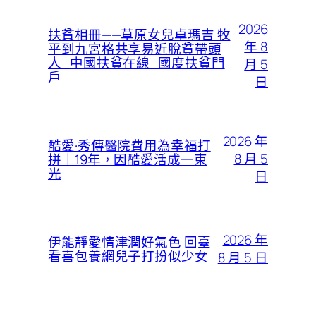
2026
扶貧相冊——草原女兒卓瑪吉 牧
年 8
平到九宮格共享易近脫貧帶頭
人_中國扶貧在線_國度扶貧門
月 5
戶
日
2026 年
酷愛·秀傳醫院費用為幸福打
8 月 5
拼｜19年，因酷愛活成一束
光
日
2026 年
伊能靜愛情津潤好氣色 回臺
看喜包養網兒子打扮似少女
8 月 5 日