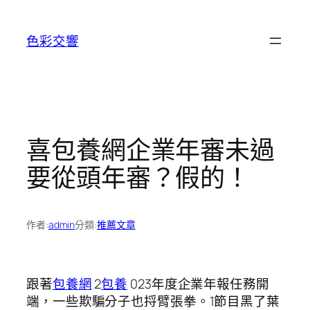
跳
至
色彩交響
主
要
內
容
喜包養網企業年審未過
要從頭年審？假的！
作者:
admin
分類:
推薦文章
跟著
包養網
2
包養
023年度企業年報任務開
端，一些欺騙分子也捋臂張拳。1節目黑了葉