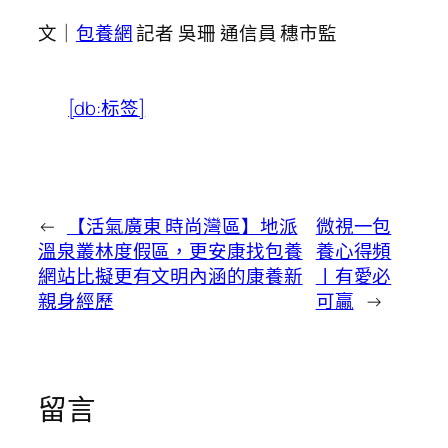
文｜
包養網
記者 吳珊 通信員 穗市監
[db:标签]
←
【活氣廣東 時尚灣區】地派
微視一包
溫泉叢林度假區，更安康找包養
養心得頻
網站比擬更有文明內涵的康養新
丨有愛必
親身經歷
可贏
→
留言