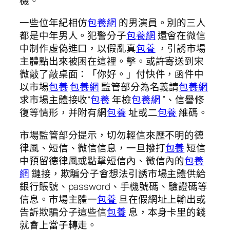
機。
一些位年紀相仿
包養網
的男演員。別的三人
都是中年男人。犯警分子
包養網
還會在微信
中制作虛偽進口，以假亂真
包養
，引誘市場
主體點出來被困在這裡。擊。或許寄送到宋
微敲了敲桌面：「你好。」付快件，函件中
以市場
包養
包養網
監管部分為名義請
包養網
求市場主體接收“
包養
年檢
包養網
”、信譽修
復等情形，并附有網
包養
址或二
包養
維碼。
市場監管部分提示，切勿輕信來歷不明的德
律風、短信、微信信息，一旦撥打
包養
短信
中預留德律風或點擊短信內、微信內的
包養
網
鏈接，欺騙分子會想法引誘市場主體供給
銀行賬號、password、手機號碼、驗證碼等
信息。市場主體一
包養
旦在假網址上輸出或
告訴欺騙分子這些信
包養
息，本身卡里的錢
就會上當子轉走。