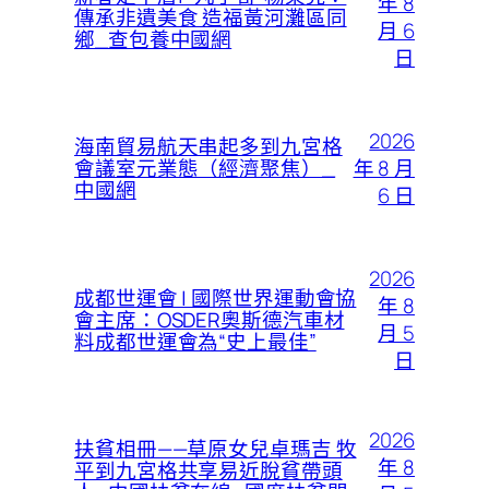
年 8
傳承非遺美食 造福黃河灘區同
月 6
鄉_查包養中國網
日
2026
海南貿易航天串起多到九宮格
年 8 月
會議室元業態（經濟聚焦）_
中國網
6 日
2026
成都世運會 | 國際世界運動會協
年 8
會主席：OSDER奧斯德汽車材
月 5
料成都世運會為“史上最佳”
日
2026
扶貧相冊——草原女兒卓瑪吉 牧
年 8
平到九宮格共享易近脫貧帶頭