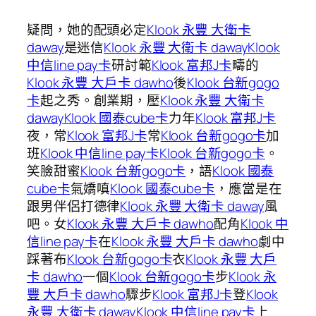
疑問，她的配頭必定
Klook 永豐 大衛卡
daway
是迷信
Klook 永豐 大衛卡 daway
Klook
中信line pay卡
研討範
Klook 富邦J卡
疇的
Klook 永豐 大戶卡 dawho
後
Klook 台新gogo
卡
起之秀。創業期，壓
Klook 永豐 大衛卡
daway
Klook 國泰cube卡
力年
Klook 富邦J卡
夜，常
Klook 富邦J卡
常
Klook 台新gogo卡
加
班
Klook 中信line pay卡
Klook 台新gogo卡
。
笑臉甜蜜
Klook 台新gogo卡
，語
Klook 國泰
cube卡
氣嬌嗔
Klook 國泰cube卡
，應當是在
跟男伴侶打德律
Klook 永豐 大衛卡 daway
風
吧。女
Klook 永豐 大戶卡 dawho
配角
Klook 中
信line pay卡
在
Klook 永豐 大戶卡 dawho
劇中
踩著布
Klook 台新gogo卡
衣
Klook 永豐 大戶
卡 dawho
一個
Klook 台新gogo卡
步
Klook 永
豐 大戶卡 dawho
驟步
Klook 富邦J卡
登
Klook
永豐 大衛卡 daway
Klook 中信line pay卡
上