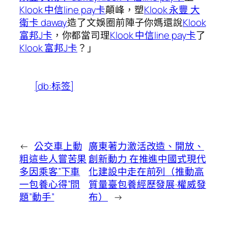
Klook 中信line pay卡
顛峰，塑
Klook 永豐 大
衛卡 daway
造了文娛圈前陣子你媽還說
Klook
富邦J卡
，你都當司理
Klook 中信line pay卡
了
Klook 富邦J卡
？」
[db:标签]
←
公交車上動
廣東著力激活改造、開放、
粗這些人嘗苦果
創新動力 在推進中國式現代
多因乘客”下車
化建設中走在前列（推動高
一包養心得”問
質量臺包養經歷發展·權威發
題”動手”
布）
→