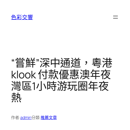
跳
至
色彩交響
主
要
內
容
“嘗鮮”深中通道，粵港
klook 付款優惠澳年夜
灣區1小時游玩圈年夜
熱
作者:
admin
分類:
推薦文章