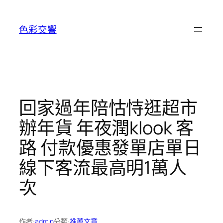
跳
至
色彩交響
主
要
內
容
回家過年陪怙恃逛超市
辦年貨 年夜潤klook 客
路 付款優惠發單店單日
線下客流最高明1萬人
次
作者:
admin
分類:
推薦文章