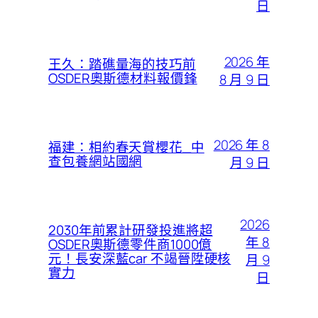
日
2026 年
王久：踏礁量海的技巧前
OSDER奧斯德材料報價鋒
8 月 9 日
2026 年 8
福建：相約春天賞櫻花_中
查包養網站國網
月 9 日
2026
2030年前累計研發投進將超
年 8
OSDER奧斯德零件商1000億
元！長安深藍car 不竭晉陞硬核
月 9
實力
日