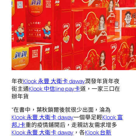
年夜
Klook 永豐 大衛卡 daway
潤發年貨年夜
街主通
Klook 中信line pay卡
道，一家三口在
辦年貨
“在書中，葉秋鎖爾後就很少出面，淪為
Klook 永豐 大衛卡 daway
一個舉足輕
Klook 富
邦J卡
重的疫情鋪開后，走親訪友需求增多
Klook 永豐 大衛卡 daway
，各
Klook 台新