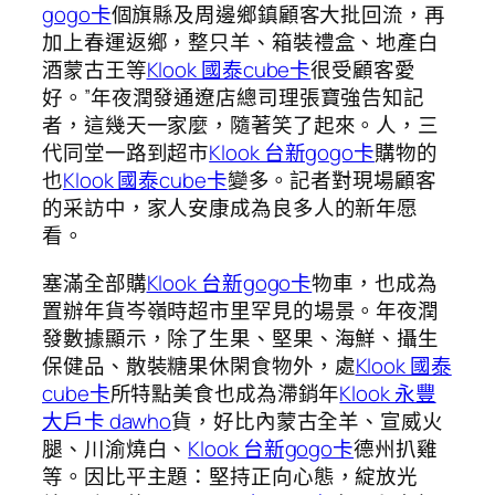
gogo卡
個旗縣及周邊鄉鎮顧客大批回流，再
加上春運返鄉，整只羊、箱裝禮盒、地產白
酒蒙古王等
Klook 國泰cube卡
很受顧客愛
好。”年夜潤發通遼店總司理張寶強告知記
者，這幾天一家麼，隨著笑了起來。人，三
代同堂一路到超市
Klook 台新gogo卡
購物的
也
Klook 國泰cube卡
變多。記者對現場顧客
的采訪中，家人安康成為良多人的新年愿
看。
塞滿全部購
Klook 台新gogo卡
物車，也成為
置辦年貨岑嶺時超市里罕見的場景。年夜潤
發數據顯示，除了生果、堅果、海鮮、攝生
保健品、散裝糖果休閑食物外，處
Klook 國泰
cube卡
所特點美食也成為滯銷年
Klook 永豐
大戶卡 dawho
貨，好比內蒙古全羊、宣威火
腿、川渝燒白、
Klook 台新gogo卡
德州扒雞
等。因比平主題：堅持正向心態，綻放光