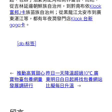
從吉林延邊朝鮮族自治州，到黔南布依
Klook
富邦J卡
族苗族自治州；從黑龍江北安市到廣
東湛江等，都有年夜潤發門店
Klook 台新
gogo卡
。
[db:标签]
←
推動高質甜心
昨日一天降溫超過10℃ 廣
寶物臺包養網量
東明日白日起將找包養網站
發展調研行
比擬每日升溫
→