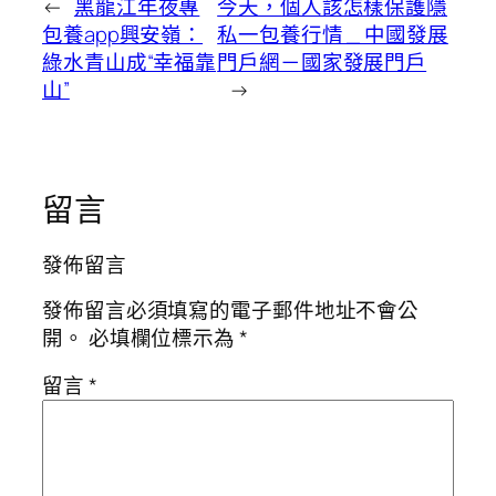
←
黑龍江年夜專
今天，個人該怎樣保護隱
包養app興安嶺：
私一包養行情 _ 中國發展
綠水青山成“幸福靠
門戶網－國家發展門戶
山”
→
留言
發佈留言
發佈留言必須填寫的電子郵件地址不會公
開。
必填欄位標示為
*
留言
*