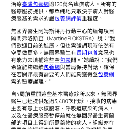
治療
臺灣包養網
逾120萬名瘧疾病人。所有的
醫療服務提供，都單純地只取決于病人對醫
療服務的需求的嚴
包養網評價
重程度。
無國界醫生阿姆斯特丹行動中心的緬甸項目
顧問弗洛斯查（MartineFLOKSTRA）說︰“我
們歡迎目前的進展，但也需強調現時依然有
空間做更多，無國界醫生有
長期包養
意愿也
有能力去填補這些空
包養
間。”她續說︰“我們
希望能夠繼續
包養網
與當局保持對話，確保
在若開邦最有需要的人們能夠獲得亟
包養網
需的醫療護理。”
自4周前重開這些基本醫療診所以來，無國界
醫生已經提供超過3,480次門診，接收的病患
主要有患上水樣腹瀉、呼吸道感染的病人，
以及在醫療服務暫停前就在無國界醫生荷蘭
部的項目上得到所需藥物的病人。組織亦在