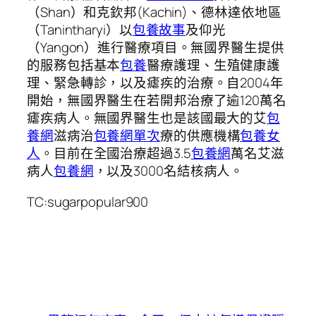
（Shan）和克欽邦(Kachin)、德林達依地區
（Tanintharyi）以
包養故事
及仰光
（Yangon）進行醫療項目。無國界醫生提供
的服務包括基本
包養
醫療護理、生殖健康護
理、緊急轉診，以及瘧疾的治療。自2004年
開始，無國界醫生在若開邦治療了逾120萬名
瘧疾病人。無國界醫生也是該國最大的艾
包
養網
滋病治
包養網單次
療的供應機構
包養女
人
。目前在全國治療超過3.5
包養網
萬名艾滋
病人
包養網
，以及3000名結核病人。
TC:sugarpopular900