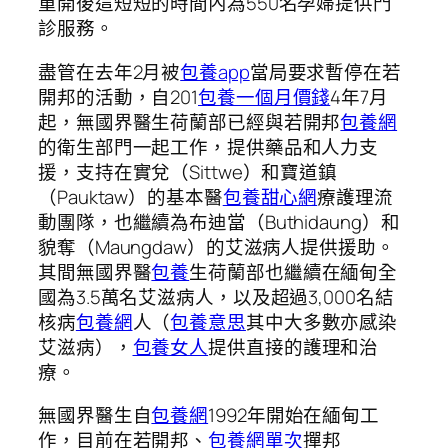
重開後這短短的時間內為550名孕婦提供門
診服務。
盡管在去年2月被
包養app
當局要求暫停在若
開邦的活動，自201
包養一個月價錢
4年7月
起，無國界醫生荷蘭部已經與若開邦
包養網
的衛生部門一起工作，提供藥品和人力支
援，支持在實兌（Sittwe）和寶道鎮
（Pauktaw）的基本醫
包養甜心網
療護理流
動團隊，也繼續為布迪當（Buthidaung）和
貌奪（Maungdaw）的艾滋病人提供援助。
其間無國界醫
包養
生荷蘭部也繼續在緬甸全
國為3.5萬名艾滋病人，以及超過3,000名結
核病
包養網
人（
包養意思
其中大多數亦感染
艾滋病），
包養女人
提供直接的護理和治
療。
無國界醫生自
包養網
1992年開始在緬甸工
作，目前在若開邦、
包養網單次
撣邦