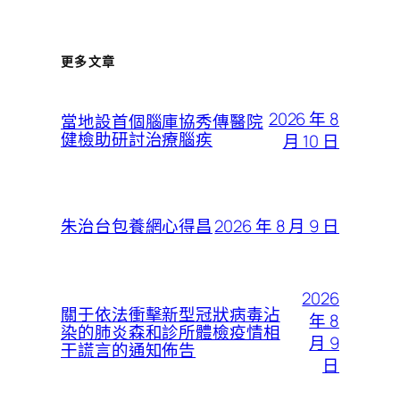
更多文章
2026 年 8
當地設首個腦庫協秀傳醫院
健檢助研討治療腦疾
月 10 日
2026 年 8 月 9 日
朱治台包養網心得昌
2026
關于依法衝擊新型冠狀病毒沾
年 8
染的肺炎森和診所體檢疫情相
月 9
干謊言的通知佈告
日