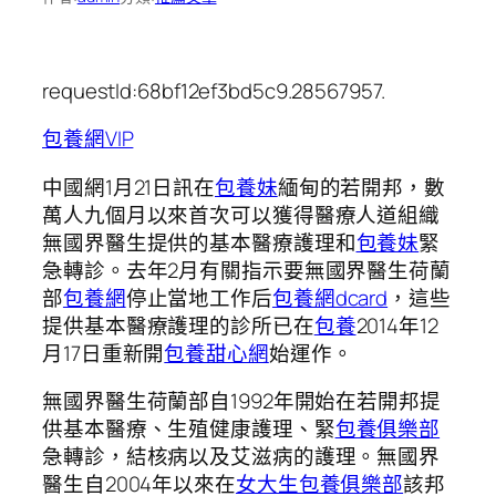
requestId:68bf12ef3bd5c9.28567957.
包養網VIP
中國網1月21日訊在
包養妹
緬甸的若開邦，數
萬人九個月以來首次可以獲得醫療人道組織
無國界醫生提供的基本醫療護理和
包養妹
緊
急轉診。去年2月有關指示要無國界醫生荷蘭
部
包養網
停止當地工作后
包養網dcard
，這些
提供基本醫療護理的診所已在
包養
2014年12
月17日重新開
包養甜心網
始運作。
無國界醫生荷蘭部自1992年開始在若開邦提
供基本醫療、生殖健康護理、緊
包養俱樂部
急轉診，結核病以及艾滋病的護理。無國界
醫生自2004年以來在
女大生包養俱樂部
該邦