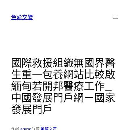
跳
至
色彩交響
主
要
內
容
國際救援組織無國界醫
生重一包養網站比較啟
緬甸若開邦醫療工作_
中國發展門戶網－國家
發展門戶
作者:
admin
分類:
推薦文章