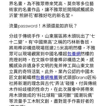
界名畫，為不雅眾帶來梵高、莫奈等多位藝
術家的名畫作品，讓不雅眾近間隔感觸感染
沂蒙“煎餅花”都雅好吃的新名堂。
流量password！木頭還能如許玩？
分歧于傳統手作，山東展區將木頭玩出了“七
十二變”。有“中國樂高”之稱的巧林新魯班，
將用榫卯構造現場搭建2.5米高明然樓，不雅
眾可以現場觀賞到中國名樓超
包養網
然樓的
亮燈剎時，在文娛中領會榫卯構造之美，感
觸感染非遺身手文明的鬼斧神工與山東文旅
立異的奇特活氣。此外，業內公認的中國木
匠文創範疇標
包養網推薦
簽式頭部brand匠杺
社將新潮的理念與古代“弄法”碰撞，付與傳統
木作紛歧樣的性命力，在此次展會中將帶來
用木頭做成的“科比球鞋”“鎮河獸”“國潮玩偶”
等流量手工木制文創，盡對是手作喜好者的