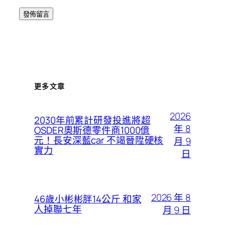
更多文章
2026
2030年前累計研發投進將超
年 8
OSDER奧斯德零件商1000億
元！長安深藍car 不竭晉陞硬核
月 9
實力
日
2026 年 8
46歲小彬彬胖14公斤 和家
人掉聯七年
月 9 日