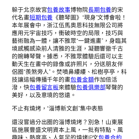
躲于北京故宮
包養故事
博物院
長期包養
的宋
代名畫
短期包養
《聽琴圖》“現身”文博會啦！
本年展會中，浙江伍馬奧恩科技無限公司將
應用元宇宙技巧，衝破時空的局限，技巧與
藝術融為一體，讓不雅眾“一鍵進畫”，身臨其
境感觸感染前人清雅的生涯，凝聽響徹千古
的婉轉琴聲。據悉，不雅眾體驗后還可以主
動天生在畫中的錄像或許照片，分送朋友伴
侶圈“羨煞旁人”。焚噴鼻縷縷、松樹亭亭，科
技讓這幅傳播千年的畫
包養金額
作加倍活
潑，快
包養留言板
來體驗
包養俱樂部
琴聲的
美好，以及意境的悠遠。
不止有燒烤，“淄博新文創”集中表態
還沒嘗過分出圈的淄博燒烤？別急！山東展
區施展豐盛文明資本上風，一批有特點、風
趣味、熱度高、人氣足的燒烤IP文
包養合約