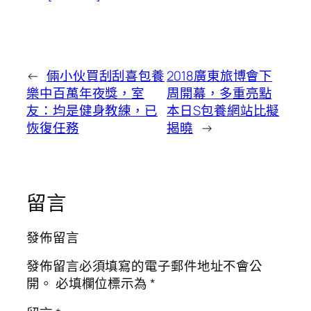
←
倆小伙買刮刮喜包養
2018廣東旅博會下
樂中百萬年夜獎，室
周開幕，多重亮點
友：均是健身教練，已
本日S包養網站比擬
恢復任務
揭曉
→
留言
發佈留言
發佈留言必須填寫的電子郵件地址不會公
開。
必填欄位標示為
*