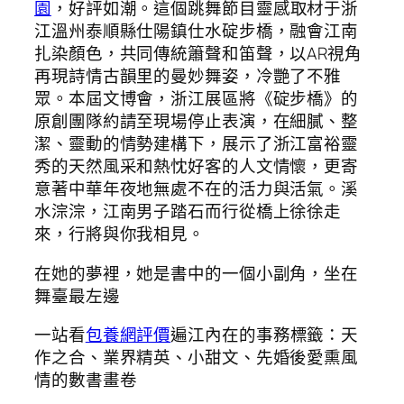
園
，好評如潮。這個跳舞節目靈感取材于浙
江溫州泰順縣仕陽鎮仕水碇步橋，融會江南
扎染顏色，共同傳統簫聲和笛聲，以AR視角
再現詩情古韻里的曼妙舞姿，冷艷了不雅
眾。本屆文博會，浙江展區將《碇步橋》的
原創團隊約請至現場停止表演，在細膩、整
潔、靈動的情勢建構下，展示了浙江富裕靈
秀的天然風采和熱忱好客的人文情懷，更寄
意著中華年夜地無處不在的活力與活氣。溪
水淙淙，江南男子踏石而行從橋上徐徐走
來，行將與你我相見。
在她的夢裡，她是書中的一個小副角，坐在
舞臺最左邊
一站看
包養網評價
遍江內在的事務標籤：天
作之合、業界精英、小甜文、先婚後愛熏風
情的數書畫卷