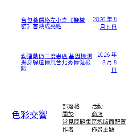
2026 年 8
台包養價格左小青《機械
貓》首映成亮點
月 8 日
2026 年
勤運動仍三度患癌 基因檢測
8 月 8
揭身躲遺傳風台北秀傳健檢
險
日
部落格
活動
色彩交響
關於
商店
常見問題集
區塊版面配置
作者
佈景主題