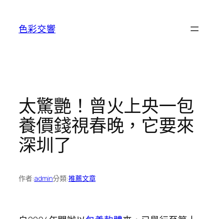
跳
至
色彩交響
主
要
內
容
太驚艷！曾火上央一包
養價錢視春晚，它要來
深圳了
作者:
admin
分類:
推薦文章