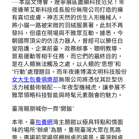
······本屆文博會，遼寧展區盡顯科技范兒！年
夜連蒂艾斯科技成長股份無限公司打造的擁
有真切皮膚、神志天然的仿生人形機械人，
將小貓一路被宋微的羽絨服裹著，此刻不再
發抖，但還在現場與不雅眾互動。據悉，今
朝國際頂尖的仿活力器人，曾經可以勝任白
叟陪護、企業前臺、政務辦事、聰明教導、
貿易運動等相干任務，而它們的最終目的，
是在人類無法觸及之處，以人類的“思想”和
“行動”處理題目。而年夜連博濤文明科技股份
女大生包養俱樂部
無限公司將憑仗其巨型仿
活力械藝術裝配——年夜型機械虎，讓參展不
雅眾領略科技智能與時髦元素融會的魅力。
臺灣親朋喊你一齊“開飯”
本年，臺
包養網
灣主題館以極具特點和情面
味的場所“辦桌”為題，重現臺灣大眾在馬路
旁、廣場前當場搭棚辦桌的場景。臺灣辦桌