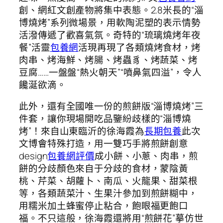
創、網紅文創產物將集中表態。2.8米長的“淄
博燒烤”系列微場景，用軟陶泥塑的表示情勢
活潑傳遞了歡喜氣氛。奇特的“琉璃燒烤年夜
餐”活靈
包養網
活現再現了各類燒烤食材，烤
肉串、烤海鮮、烤腸、烤蟲豸、烤蔬菜、烤
豆腐……一盤盤“熱火朝天”“噴鼻氣四溢”，令人
饞涎欲滴。
此外，還有全國唯一份的煎餅版“淄博燒烤”三
件套，讓你現場開吃品鑒紛歧樣的“淄博燒
烤”！來自山東臨沂的徐海霞為
長期包養
此次
文博會特殊打造，用一雙巧手將煎餅創意
design
包養網評價
成小餅、小蔥、肉串，煎
餅的分歧顏色來自于分歧的食材，蒙陰黃
桃、芹菜、胡蘿卜、南瓜、火龍果、甜菜根
等，各類蔬菜汁、生果汁參加到煎餅糊中，
用糯米加土蜂蜜停止粘合，飽眼福更飽口
福。不只這般，徐海霞還將用“煎餅花”摹仿世