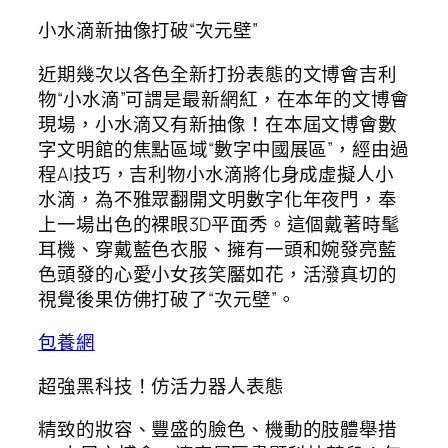
小水滴新抽像打破“次元壁”
近期幾次以各色全新打扮表態的文博會吉利
物“小水滴”可謂是最新網紅，在本年的文博會
現場，小水滴又有新抽像！在本屆文博會數
字文明館的焦點區域“數字中國展區”，經由過
程AI技巧，吉利物小水滴將化身成虛擬人小
水滴，為不雅眾翻開文明數字化年夜門，奉
上一場出色的裸眼3D平面秀。這個戴著時髦
耳機、穿戴藍色衣服、擁有一頭和婉發亮藍
色頭發的心愛小女孩笑靨如花，活潑真切的
視覺後果仿佛打破了“次元壁”。
包養網
超強黑科技！仿活力器人表態
精致的妝容、豐盛的臉色、機動的肢體舉措