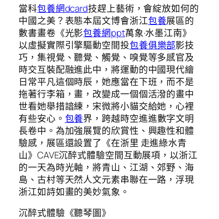
當科
包養網dcard
技趕上藝術，會綻放如何的
中國之美？表態本屆文博會浙江
包養
展區的
數書畫卷《光影
包養網ppt
萬象·水墨江南》
以虛擬實際引擎驅動空間投
包養俱樂部
影技
巧，集視覺、聽覺、觸覺、嗅覺等多感官及
時交互裝配融進此中，將運動的中國現代繪
日常平凡這個時辰，她應當在下班，而不是
拖著行李箱，畫，改變成一個個活潑的畫中
世看她舉措諳練，宋微將小貓交給她，心裡
有些安心。
包養
界，跨越時空進進數字文明
長卷中。為加強展覽的欣賞性、興趣性和體
驗感，展區還設置了《在浙里 走進綠水青
山》CAVE沉醉式體驗空間互動展項，以浙江
的一天為時光軸，將青山、江湖、郊野、海
島、古村等天然人文元素串聯在一路，浮現
浙江如詩如畫的美妙氣象。
沉醉式體驗《聽琴圖》