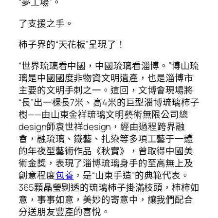
“夢工場”。
了支援之手。
柿子界的“天花板”呈現了！
“世界琉璃看中國，中國琉璃看淄博。”博山琉
璃是中國國度非物資文明遺產，也是淄博市
主要的文明手刺之一。這回，文博會現場將
“長”出一棵長7米、高4米的巨型淄博琉璃柿子
樹——由山東金祥琉璃文明藝術無限公司總
design師袁世祥design，經由過程跨界融
會，融琉璃、鐵藝、扎染等多項工藝于一體
的年夜型藝術作品《秋實》，曾取得中國美
術金獎，表現了淄博琉璃身手的至高無上及
創意程度
包養
，是“山東手造”的典範代表。
365顆晶瑩剔透的琉璃柿子掛滿枝頭，柿柿如
意，事事如意，美妙的寄意中，讓我們配合
分送朋友豐產的喜悅。