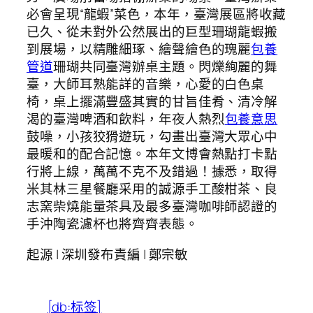
必會呈現“龍蝦”菜色，本年，臺灣展區將收藏
已久、從未對外公然展出的巨型珊瑚龍蝦搬
到展場，以精雕細琢、繪聲繪色的瑰麗
包養
管道
珊瑚共同臺灣辦桌主題。閃爍絢麗的舞
臺，大師耳熟能詳的音樂，心愛的白色桌
椅，桌上擺滿豐盛其實的甘旨佳肴、清冷解
渴的臺灣啤酒和飲料，年夜人熱烈
包養意思
鼓噪，小孩狡猾遊玩，勾畫出臺灣大眾心中
最暖和的配合記憶。本年文博會熱點打卡點
行將上線，萬萬不克不及錯過！據悉，取得
米其林三星餐廳采用的誠源手工酸柑茶、良
志窯柴燒能量茶具及最多臺灣咖啡師認證的
手沖陶瓷濾杯也將齊齊表態。
起源 | 深圳發布責編 | 鄭宗敏
[db:标签]