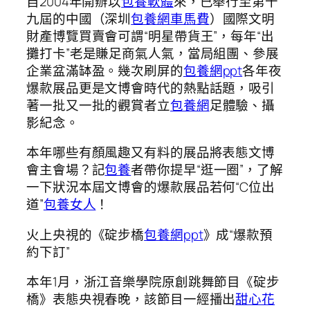
自2004年開辦以
包養軟體
來，已舉行至第十
九屆的中國（深圳
包養網車馬費
）國際文明
財產博覽買賣會可謂“明星帶貨王”，每年“出
攤打卡”老是賺足商氣人氣，當局組團、參展
企業盆滿缽盈。幾次刷屏的
包養網ppt
各年夜
爆款展品更是文博會時代的熱點話題，吸引
著一批又一批的觀賞者立
包養網
足體驗、攝
影紀念。
本年哪些有顏風趣又有料的展品將表態文博
會主會場？記
包養
者帶你提早“逛一圈”，了解
一下狀況本屆文博會的爆款展品若何“C位出
道”
包養女人
！
火上央視的《碇步橋
包養網ppt
》成“爆款預
約下訂”
本年1月，浙江音樂學院原創跳舞節目《碇步
橋》表態央視春晚，該節目一經播出
甜心花