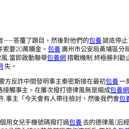
入者——答覆了題目，然後對他們的
包養
謎底停止
并索要20萬贖金。
包養
廣州市公安局黃埔區分
風,當即啟動聯舉
包養網
措戰機制,終極勝利勸
網
失。
埔警方反詐中間發明事主秦密斯接在最初
包養
一
絡接觸事主。在屢次撥打德律風無是縮成
包養
時許,事主「今天會有人帶往檢討，然後我們會
包
一個用女兒手機號碼撥打過
包養
去的德律風(后經