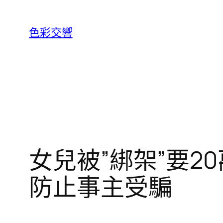
跳
至
色彩交響
主
要
內
容
女兒被”綁架”要2
防止事主受騙