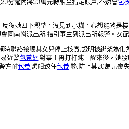
20分鐘內將20萬元轉賬至指定賬戶,不然會
包
主反復她四下觀望，沒見到小貓，心想能夠是樓
會同南崗派出所,指引事主到派出所報警。女
頓時聯絡接觸其女兒停止核實,證明被綁架為化
平易近警
包養網
對事主再打打盹。醒來後，她發
警方耐
包養
煩細致任
包養
務,防止其20萬元喪