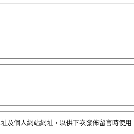
地址及個人網站網址，以供下次發佈留言時使用