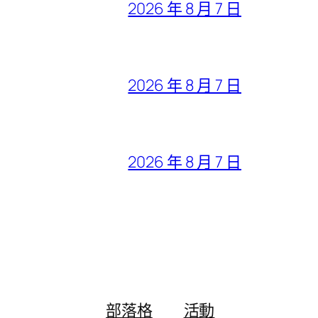
2026 年 8 月 7 日
2026 年 8 月 7 日
2026 年 8 月 7 日
部落格
活動