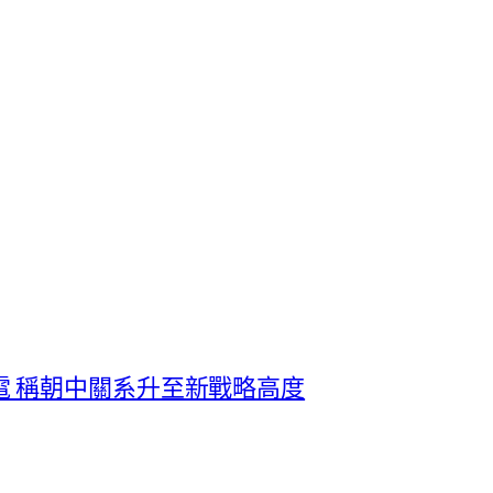
電 稱朝中關系升至新戰略高度