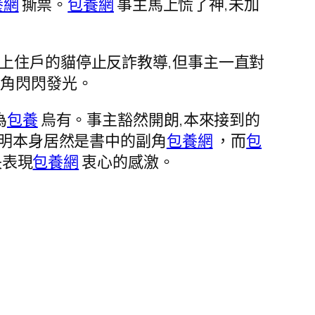
養網
撕票。
包養網
事主馬上慌了神,未加
上住戶的貓停止反詐教導,但事主一直對
配角閃閃發光。
為
包養
烏有。事主豁然開朗,本來接到的
明本身居然是書中的副角
包養網
，而
包
失表現
包養網
衷心的感激。