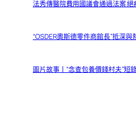
法秀傳醫院費用國議會通過法案 絕
“OSDER奧斯德零件商館長”抵深
圖片故事丨“念查包養價錢村夫”短