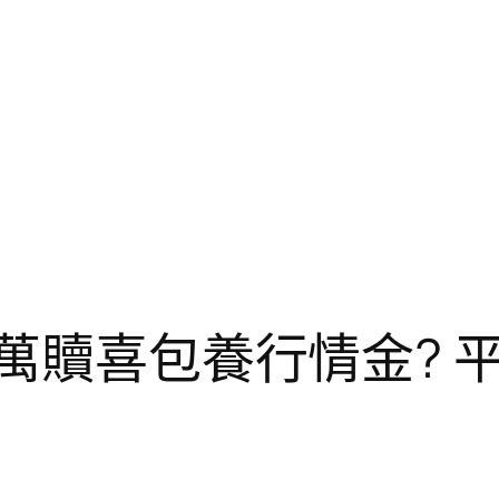
0萬贖喜包養行情金?