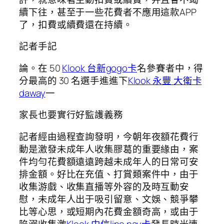
續下往，甚至于一些花費者不應用這款APP
了，扣費或續費還在持續。
記者手記
論。在 50
Klook 台新gogo卡
名參賽者中，得
分最高的 30 名選手進進下
Klook 永豐 大衛卡
daway
一
家長也要實行好監護義務
記者經由過程查詢發明，今朝年夜額花費行
動是激發未成年人收集膠葛的重要緣由，案
件均勻花費額遠遠跨越未成年人的日常可安
排金額。好比在充值、打賞類案件中，由于
收集游戲、收集直播等外容的及時互動安
慰，未成年人出于吸引留意、文娛、競爭攀
比等心思，或短期內花費金額奇高，或由于
陷溺收集激
Klook 中信line pay卡
發長時光連