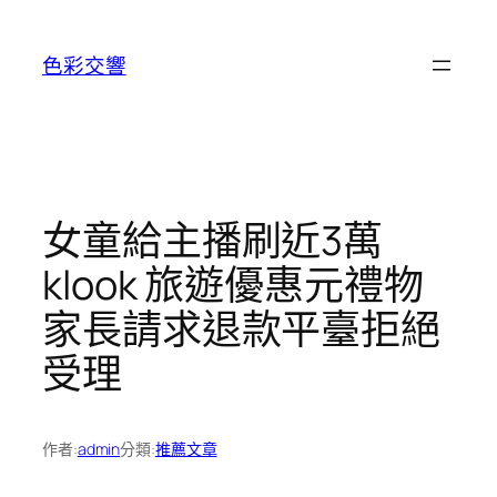
跳
至
色彩交響
主
要
內
容
女童給主播刷近3萬
klook 旅遊優惠元禮物
家長請求退款平臺拒絕
受理
作者:
admin
分類:
推薦文章