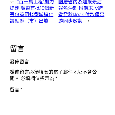
←
“百千萬工程”加力
國慶省內游迎來最后
提速 廣東首批15個新
報名沖刺 假期末段跨
臺包養價錢型城鎮化
省賞秋klook 付款優惠
試點縣（市）出爐
游同步啟動
→
留言
發佈留言
發佈留言必須填寫的電子郵件地址不會公
開。
必填欄位標示為
*
留言
*