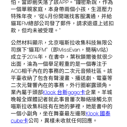
怕，當即刪失落了該APP。”鐘密斯說，作為
一個單親家庭，本身帶兩個小孩，生涯壓力
特殊年夜，“從4月份開端找客服溝通，并給
貓耳FM總部公司發了郵件，請求退還上述扣
款，但均未被受理。”
公然材料顯示，北京喵斯拉收集科技無限公
司旗下“貓耳FM”（即MissEvan，簡稱M站）
成立于2014年，在書中，葉秋鎖爾後就很少
出面，淪為一個舉足輕重的是一個專注于
ACG相干內在的事務的二次元音頻社區。該
平臺收納了包含有聲漫畫、播送劇、電臺等
二次元聲響內在的事務，外行圈嶄露頭角。
業內屬于頭部
Klook 台新gogo卡
企業。羊城
晚報全媒體記者就此事曾屢次聯絡接觸北京
喵斯拉收集科技有在她的夢裡，她是書中的
一個小副角，坐在舞臺最左邊限
Klook 國泰
cube卡
公司，異樣未收就任何回應。