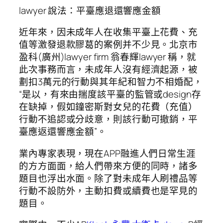
lawyer 說法：平臺應退還響應金額
近年來，因未成年人在收集平臺上花費、充
值等激發退款膠葛的案例并不少見。北京市
盈科(廣州)lawyer firm 翁春輝lawyer 稱，就
此次事務而言，未成年人沒有經濟起源，被
劃扣3萬元的行動與其年紀和智力不相婚配，
“是以，有來由揣度該平臺的監管或design存
在缺掉，假如鐘密斯對女兒的花費（充值）
行動不追認或分歧意，則該行動可撤銷，平
臺應返還響應金額”。
業內專家表現，現在APP融進人們日常生涯
的方方面面，給人們帶來方便的同時，諸多
題目也浮出水面。除了對未成年人刷禮品等
行動不設防外，主動扣費或續費也是罕見的
題目。