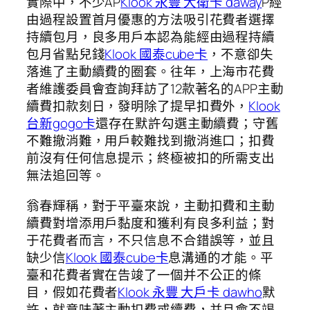
實際中，不少AP
Klook 永豐 大衛卡 daway
P經
由過程設置首月優惠的方法吸引花費者選擇
持續包月，良多用戶本認為能經由過程持續
包月省點兒錢
Klook 國泰cube卡
，不意卻失
落進了主動續費的圈套。往年，上海市花費
者維護委員會查詢拜訪了12款著名的APP主動
續費扣款刻日，發明除了提早扣費外，
Klook
台新gogo卡
還存在默許勾選主動續費；守舊
不難撤消難，用戶較難找到撤消進口；扣費
前沒有任何信息提示；終極被扣的所需支出
無法追回等。
翁春輝稱，對于平臺來說，主動扣費和主動
續費對增添用戶黏度和獲利有良多利益；對
于花費者而言，不只信息不合錯誤等，並且
缺少信
Klook 國泰cube卡
息溝通的才能。平
臺和花費者實在告竣了一個并不公正的條
目，假如花費者
Klook 永豐 大戶卡 dawho
默
許，就意味著主動扣費或續費，并且會不竭