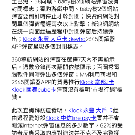
土巴兔、58同城、baby樹3個網站彈窗沒有
封閉標志；獵豹游戲中間、baby樹2個網站
彈窗要倒計時停止才幹封閉；快資訊網站封
閉單個彈窗需經兩次以上點擊；新浪網網站
在統一頁面經過歷程中封閉彈窗后持續彈
出；
Klook 永豐 大戶卡 dawho
2345閱讀器
APP彈窗呈現多個封閉標志。
360導航網站的彈窗在選擇7天內不再顯示
后，過數分鐘再次翻開依然顯示；百圖秀電
腦軟件同時彈出多個彈窗；MM利用商場和
2345閱讀器APP的貿易推行
Klook 富邦J卡
Klook 國泰cube卡
彈窗沒有標明“市場行銷”標
識。
此次查詢拜訪還發明，
Klook 永豐 大戶卡
經
由過程愛好設
Klook 中信line pay卡
置并不會
削減internet彈窗信息的多少數字，62%的受
訪者反應采取的應對辦法并不克不及完整攔