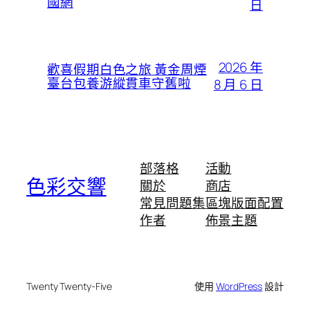
國網
日
2026 年
歡喜假期白色之旅 黃金周煙
臺台包養游縱貫車守舊啦
8 月 6 日
部落格
活動
色彩交響
關於
商店
常見問題集
區塊版面配置
作者
佈景主題
Twenty Twenty-Five
使用
WordPress
設計