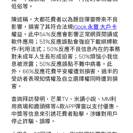
低俗等。
陳述稱，大都花費者以為題目彈窗帶來不良
影響，損害了其符合法規
Klook 永豐 大戶卡
權益。此中54%反應會影響正常網頁閱讀或
軟件應用；53%反應誤點會強迫下載綁縛軟
件/利用法式；50%反應不良信息內在的事務
對未成年人生長形成迫害；50%煩惱小我信
息被泄露；50%反應誤點不難中病毒。此
外，66%反應花費平安權遭到損害，過半的
受訪者表現知情權及自立選擇權同時遭到損
害。
查詢拜訪發明，芒果TV、米讀小說、MM利
用商場和趣頭條等4款APP彈窗以支付優惠、
中獎等信息來引誘花費者點擊，涉嫌對用戶
停止詐騙、誤導。