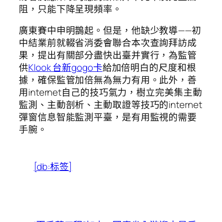
阻，只能下降呈現頻率。
廣東賽中申明鵲起。但是，他缺少教導——初
中結業前就輟省消委會聯合本次查詢拜訪成
果，提出有關部分盡快出臺并實行，為監管
供
Klook 台新gogo卡
給加倍明白的尺度和根
據，確保監管加倍無為無力有用。此外，善
用internet自己的技巧氣力，樹立完美集主動
監測、主動剖析、主動取證等技巧的internet
彈窗信息智能監測平臺，是有用監視的需要
手腕。
[db:标签]