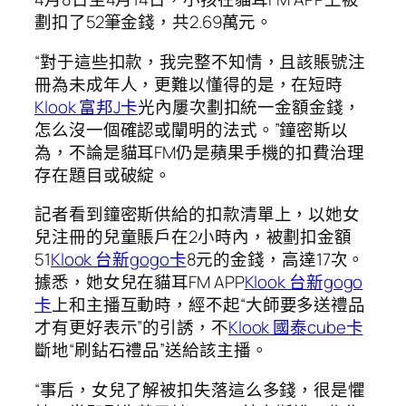
劃扣了52筆金錢，共2.69萬元。
“對于這些扣款，我完整不知情，且該賬號注
冊為未成年人，更難以懂得的是，在短時
Klook 富邦J卡
光內屢次劃扣統一金額金錢，
怎么沒一個確認或闡明的法式。”鐘密斯以
為，不論是貓耳FM仍是蘋果手機的扣費治理
存在題目或破綻。
記者看到鐘密斯供給的扣款清單上，以她女
兒注冊的兒童賬戶在2小時內，被劃扣金額
51
Klook 台新gogo卡
8元的金錢，高達17次。
據悉，她女兒在貓耳FM APP
Klook 台新gogo
卡
上和主播互動時，經不起“大師要多送禮品
才有更好表示”的引誘，不
Klook 國泰cube卡
斷地“刷鉆石禮品”送給該主播。
“事后，女兒了解被扣失落這么多錢，很是懼