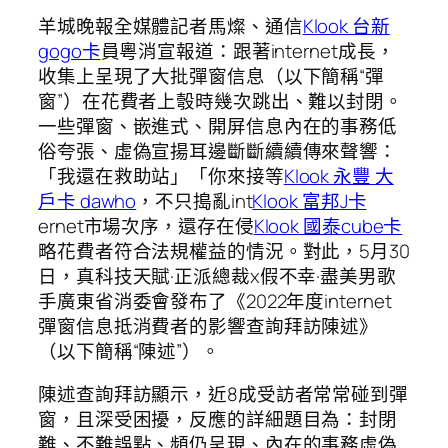
羊城晚報全媒體記者馬燦、通信
Klook 台新
gogo卡
員粵消宣報道：跟著internet成長，
收集上呈現了大批彈窗信息（以下簡稱“彈
窗”）在花費者上彀時幾次跳出、難以封閉。
一些彈窗、嵌進式、開屏信息內在的事務低
俗夸張、虛偽宣揚耳邊斷斷續續傳來聲響：
「我還在救助站」「你來接等
Klook 永豐 大
戶卡 dawho
，不只搗亂int
Klook 富邦J卡
ernet市場次序，還存在侵
Klook 國泰cube卡
略花費者符合法規權益的情況。對此，5月30
日，真科技天賦·正派總裁x假不幸·盡美男歌
手廣東省消委會發布了《2022年度internet
彈窗信息抵消費者的影響查詢拜訪陳述》
（以下簡稱“陳述”）。
陳述查詢拜訪顯示，近8成受訪者常常碰到彈
窗，且深受困擾，反應的詳細題目為：封閉
難、不難誤點、頻仍呈現、內在的事務虛偽