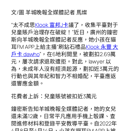
文/圖 羊城晚報全媒體記者 馬燦
“太不成思
Klook 富邦J卡
議了，收集平臺對于
兒童賬戶治理存在破綻！”近日，廣州的鐘密
斯向羊城晚報全媒體記者反應，她小孩在貓
耳FM APP上給主播“刷鉆石禮品
Klook 永豐 大
戶卡 dawho
”，在6地利間里，被劃扣2.69萬
元，屢次請求退款遭拒。對此，lawyer 以
為，未成年人沒有經濟起源，劃扣近3萬元的
行動也與其年紀和智力不相婚配，平臺應返
還響應金額。
花費者上訴：兒童賬號被扣近3萬元
鐘密斯告知羊城晚報全媒體記者，她的女兒
還未滿12歲，日常平凡應用手機上彀課、查
閱進修材料和登錄平安教導平臺。自2022年
4月8日至4月14日，小孩在貓耳FM APP上被