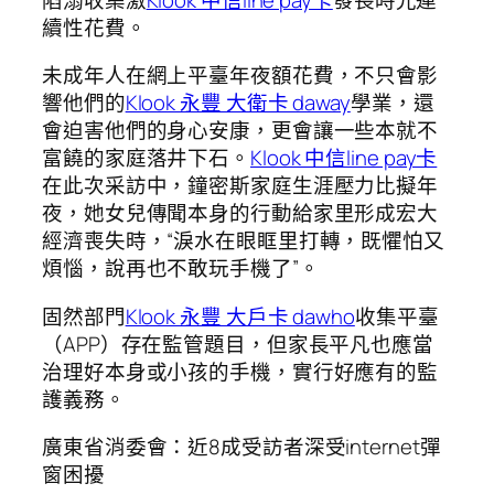
續性花費。
未成年人在網上平臺年夜額花費，不只會影
響他們的
Klook 永豐 大衛卡 daway
學業，還
會迫害他們的身心安康，更會讓一些本就不
富饒的家庭落井下石。
Klook 中信line pay卡
在此次采訪中，鐘密斯家庭生涯壓力比擬年
夜，她女兒傳聞本身的行動給家里形成宏大
經濟喪失時，“淚水在眼眶里打轉，既懼怕又
煩惱，說再也不敢玩手機了”。
固然部門
Klook 永豐 大戶卡 dawho
收集平臺
（APP）存在監管題目，但家長平凡也應當
治理好本身或小孩的手機，實行好應有的監
護義務。
廣東省消委會：近8成受訪者深受internet彈
窗困擾