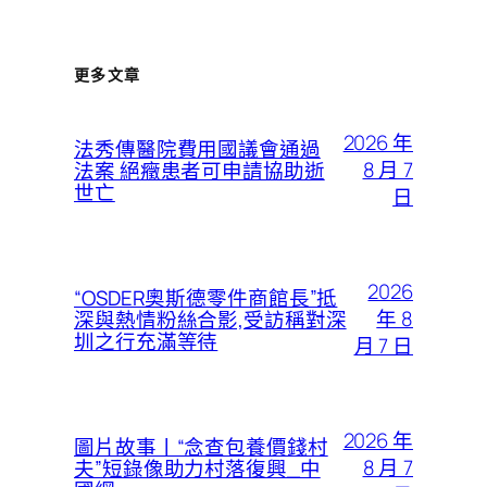
更多文章
2026 年
法秀傳醫院費用國議會通過
8 月 7
法案 絕癥患者可申請協助逝
世亡
日
2026
“OSDER奧斯德零件商館長”抵
年 8
深與熱情粉絲合影,受訪稱對深
圳之行充滿等待
月 7 日
2026 年
圖片故事丨“念查包養價錢村
8 月 7
夫”短錄像助力村落復興_中