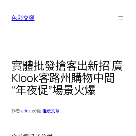
跳
至
色彩交響
主
要
內
容
實體批發搶客出新招 廣
Klook客路州購物中間
“年夜促”場景火爆
作者:
admin
分類:
推薦文章