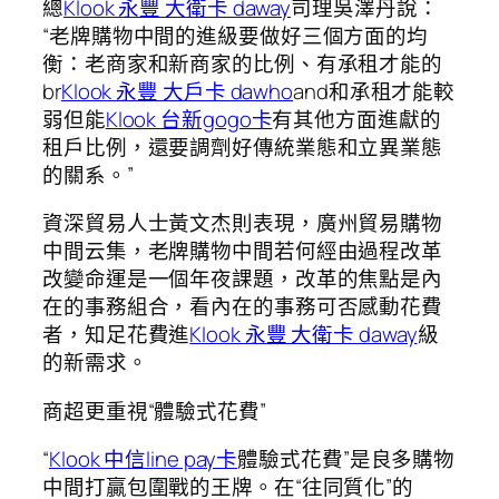
總
Klook 永豐 大衛卡 daway
司理吳澤丹說：
“老牌購物中間的進級要做好三個方面的均
衡：老商家和新商家的比例、有承租才能的
br
Klook 永豐 大戶卡 dawho
and和承租才能較
弱但能
Klook 台新gogo卡
有其他方面進獻的
租戶比例，還要調劑好傳統業態和立異業態
的關系。”
資深貿易人士黃文杰則表現，廣州貿易購物
中間云集，老牌購物中間若何經由過程改革
改變命運是一個年夜課題，改革的焦點是內
在的事務組合，看內在的事務可否感動花費
者，知足花費進
Klook 永豐 大衛卡 daway
級
的新需求。
商超更重視“體驗式花費”
“
Klook 中信line pay卡
體驗式花費”是良多購物
中間打贏包圍戰的王牌。在“往同質化”的