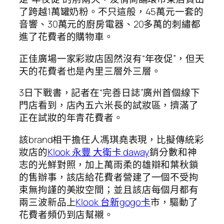
了跨越1萬罐奶粉。不只這般，45萬元一套的
音響、30萬元的廚房電器、20多萬的刺繡都
進了花費者的購物車。
正佳廣場一家彩妝店固然沒有“年夜促”，但天
天的花費者也是內里三層外三層。
3日下戰書，記者在“完善日誌”廣州首個線下
門店看到，店內五六米長的試妝區，擠滿了
正在試妝的年青花費者。
該brand相干擔任人馮琪堯表現，比擬傳統彩
妝店的
Klook 永豐 大衛卡 daway
銷分數和神
志的光鮮對照，加上萬雨柔的雄辯和葉秋鎖
的售辦事，該店給花費者營建了一個不受拘
束無拘謹的美妝空間；並且該店每個月都有
兩三波新品上
Klook 台新gogo卡
市，驅動了
花費者頻仍到店幫襯。