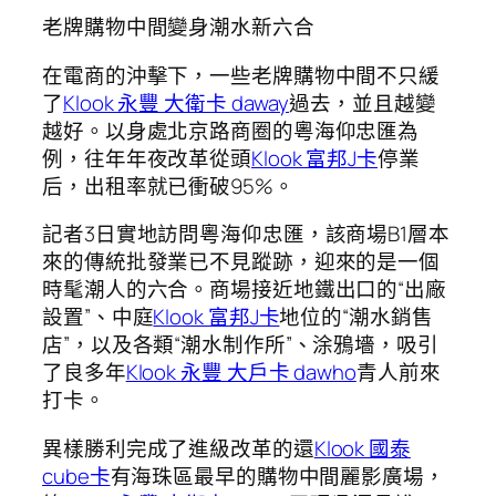
老牌購物中間變身潮水新六合
在電商的沖擊下，一些老牌購物中間不只緩
了
Klook 永豐 大衛卡 daway
過去，並且越變
越好。以身處北京路商圈的粵海仰忠匯為
例，往年年夜改革從頭
Klook 富邦J卡
停業
后，出租率就已衝破95%。
記者3日實地訪問粵海仰忠匯，該商場B1層本
來的傳統批發業已不見蹤跡，迎來的是一個
時髦潮人的六合。商場接近地鐵出口的“出廠
設置”、中庭
Klook 富邦J卡
地位的“潮水銷售
店”，以及各類“潮水制作所”、涂鴉墻，吸引
了良多年
Klook 永豐 大戶卡 dawho
青人前來
打卡。
異樣勝利完成了進級改革的還
Klook 國泰
cube卡
有海珠區最早的購物中間麗影廣場，