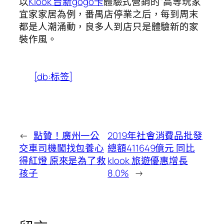
以
Klook 台新gogo卡
體驗式營銷的“高等玩家”
宜家家居為例，番禺店停業之后，每到周末
都是人潮涌動，良多人到店只是體驗新的家
裝作風。
[db:标签]
←
點贊！廣州一公
2019年社會消費品批發
交車司機闖找包養心
總額411649億元 同比
得紅燈 原來是為了救
klook 旅遊優惠增長
孩子
8.0%
→