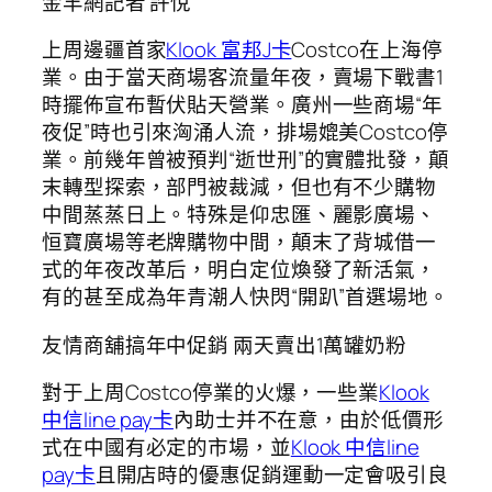
金羊網記者 許悅
上周邊疆首家
Klook 富邦J卡
Costco在上海停
業。由于當天商場客流量年夜，賣場下戰書1
時擺佈宣布暫伏貼天營業。廣州一些商場“年
夜促”時也引來洶涌人流，排場媲美Costco停
業。前幾年曾被預判“逝世刑”的實體批發，顛
末轉型探索，部門被裁減，但也有不少購物
中間蒸蒸日上。特殊是仰忠匯、麗影廣場、
恒寶廣場等老牌購物中間，顛末了背城借一
式的年夜改革后，明白定位煥發了新活氣，
有的甚至成為年青潮人快閃“開趴”首選場地。
友情商舖搞年中促銷 兩天賣出1萬罐奶粉
對于上周Costco停業的火爆，一些業
Klook
中信line pay卡
內助士并不在意，由於低價形
式在中國有必定的市場，並
Klook 中信line
pay卡
且開店時的優惠促銷運動一定會吸引良