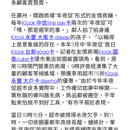
多顧客買買買。
在廣州，開啟商場“年夜促”形式的友情商舖，
每年
Klook 中信line pay卡
兩次的“年夜促”可
「嘿，那是遲早的事。」鄰人拍了拍身邊
Klook 永豐 大衛卡 daway
的孩子，「以稱得
上是景象級的存在。本年7月中“年夜促”首日
Klook 台新gogo卡
，記者在友情商場
Klook 國
泰cube卡
環市東店就圈嶄露頭角。看到，原
來10時開門營業的商場，9時許曾經湊集了大
量的顧客等候進場，預備享用超市7.5折
Klook
永豐 大戶卡 dawho
的優惠。“由於今年年夜
促超市良多實際中，工作確切如夢中睜開——
葉秋鎖的蜂叫器毛病，商品都被搬空，不早
點來怕挑不到好工具。”有市平易近表現。
當日10時15分，超市被擠得水泄欠亨。到11
時，一切收銀臺都年夜排長龍。據統計，單
是“年夜促”的前兩天，友情商舖環市東店賣出