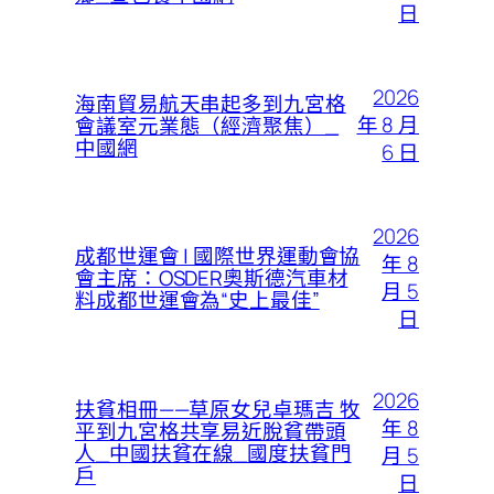
日
2026
海南貿易航天串起多到九宮格
年 8 月
會議室元業態（經濟聚焦）_
中國網
6 日
2026
成都世運會 | 國際世界運動會協
年 8
會主席：OSDER奧斯德汽車材
月 5
料成都世運會為“史上最佳”
日
2026
扶貧相冊——草原女兒卓瑪吉 牧
年 8
平到九宮格共享易近脫貧帶頭
人_中國扶貧在線_國度扶貧門
月 5
戶
日