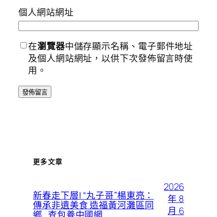
個人網站網址
在
瀏覽器
中儲存顯示名稱、電子郵件地址
及個人網站網址，以供下次發佈留言時使
用。
更多文章
2026
新春走下層| “丸子哥”楊東亮：
年 8
傳承非遺美食 造福黃河灘區同
月 6
鄉_查包養中國網