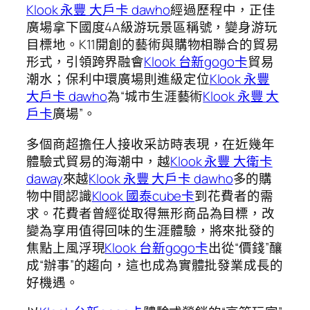
Klook 永豐 大戶卡 dawho
經過歷程中，正佳
廣場拿下國度4A級游玩景區稱號，變身游玩
目標地。K11開創的藝術與購物相聯合的貿易
形式，引領跨界融會
Klook 台新gogo卡
貿易
潮水；保利中環廣場則進級定位
Klook 永豐
大戶卡 dawho
為“城市生涯藝術
Klook 永豐 大
戶卡
廣場”。
多個商超擔任人接收采訪時表現，在近幾年
體驗式貿易的海潮中，越
Klook 永豐 大衛卡
daway
來越
Klook 永豐 大戶卡 dawho
多的購
物中間認識
Klook 國泰cube卡
到花費者的需
求。花費者曾經從取得無形商品為目標，改
變為享用值得回味的生涯體驗，將來批發的
焦點上風浮現
Klook 台新gogo卡
出從“價錢”釀
成“辦事”的趨向，這也成為實體批發業成長的
好機遇。