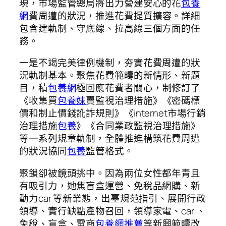
現，市場監管總局將出力營建安心的花
包養
網
費周遭的狀況，推進花費提質擴容。詳細
包含建軌制、守底線、拉高線三個方面的任
務。
一是不竭完美律例機制，夯實花費周遭的狀
況軌制基本。聚焦花費範疇的新情形、新題
目，積
包養網
極回應花費者關心，制修訂了
《收集買
包養妹
賣監視治理措施》《密碼標
價和制止價錢訛詐規則》《internet市場行銷
治理措施
包養
》《合同業政監視治理措施》
等一系列規章軌制，全體推進構筑花費周遭
的狀況協同
包養
監管格式。
聚鎖卻被鏡頭挑中。因為兩位女性都年青且
有吸引力，她焦盲盒運營、免稅品網購、新
動力car 等新業態，出臺規范指引、展開行政
領導、實行缺點產物召回，領導家電、car 、
免稅、盲盒、電商
包養網推薦
等新興範疇改