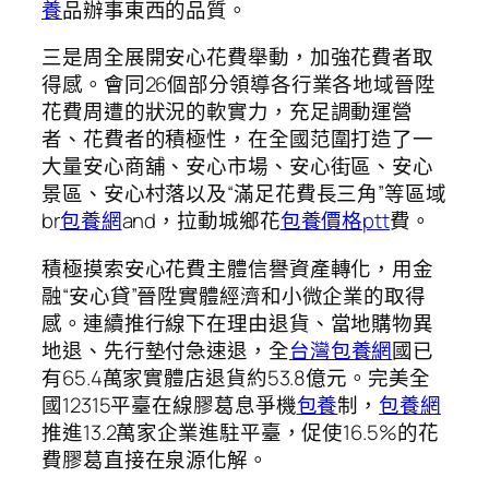
養
品辦事東西的品質。
三是周全展開安心花費舉動，加強花費者取
得感。會同26個部分領導各行業各地域晉陞
花費周遭的狀況的軟實力，充足調動運營
者、花費者的積極性，在全國范圍打造了一
大量安心商舖、安心市場、安心街區、安心
景區、安心村落以及“滿足花費長三角”等區域
br
包養網
and，拉動城鄉花
包養價格ptt
費。
積極摸索安心花費主體信譽資產轉化，用金
融“安心貸”晉陞實體經濟和小微企業的取得
感。連續推行線下在理由退貨、當地購物異
地退、先行墊付急速退，全
台灣包養網
國已
有65.4萬家實體店退貨約53.8億元。完美全
國12315平臺在線膠葛息爭機
包養
制，
包養網
推進13.2萬家企業進駐平臺，促使16.5%的花
費膠葛直接在泉源化解。