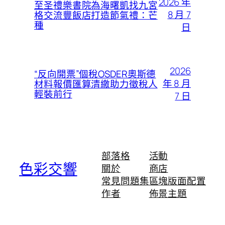
2026 年
至圣禮樂書院為海曙凱找九宮
8 月 7
格交流豐飯店打造節氣禮：芒
種
日
2026
“反向開票”個稅OSDER奧斯德
年 8 月
材料報價匯算清繳助力徵稅人
輕裝前行
7 日
部落格
活動
色彩交響
關於
商店
常見問題集
區塊版面配置
作者
佈景主題