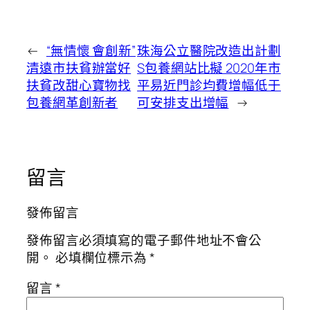
←
“無情懷 會創新”
珠海公立醫院改造出計劃
清遠市扶貧辦當好
S包養網站比擬 2020年市
扶貧改甜心寶物找
平易近門診均費增幅低于
包養網革創新者
可安排支出增幅
→
留言
發佈留言
發佈留言必須填寫的電子郵件地址不會公
開。
必填欄位標示為
*
留言
*