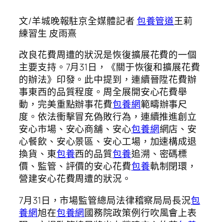
文/羊城晚報駐京全媒體記者
包養管道
王莉
練習生 皮雨熹
改良花費周遭的狀況是恢復擴展花費的一個
主要支持。7月31日，《關于恢復和擴展花費
的辦法》印發。此中提到，連續晉陞花費辦
事東西的品質程度。周全展開安心花費舉
動，完美重點辦事花費
包養網
範疇辦事尺
度。依法衝擊冒充偽敗行為，連續推進創立
安心市場、安心商舖、安心
包養網
網店、安
心餐飲、安心景區、安心工場，加速構成退
換貨、東
包養
西的品質
包養
追溯、密碼標
價、監管、評價的安心花費
包養
軌制閉環，
營建安心花費周遭的狀況。
7月31日，市場監管總局法律稽察局局長況
包
養網
旭在
包養網
國務院政策例行吹風會上表