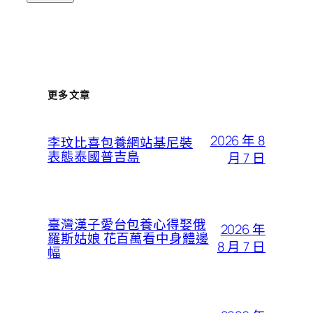
更多文章
2026 年 8
李玟比喜包養網站基尼裝
表態泰國普吉島
月 7 日
臺灣漢子愛台包養心得娶俄
2026 年
羅斯姑娘 花百萬看中身體邊
8 月 7 日
幅