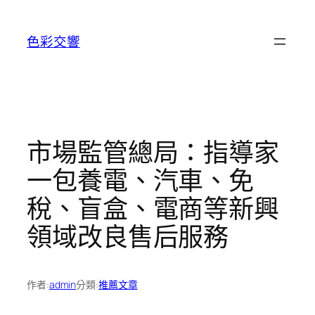
跳
至
色彩交響
主
要
內
容
市場監管總局：指導家
一包養電、汽車、免
稅、盲盒、電商等新興
領域改良售后服務
作者:
admin
分類:
推薦文章