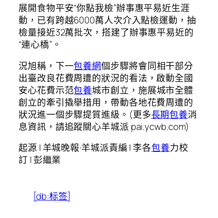
展開食物平安“你點我檢”辦事惠平易近生涯
動，已有跨越6000萬人次介入點檢運動，抽
檢量接近32萬批次，搭建了辦事惠平易近的
“連心橋”。
況旭稱，下一
包養網
個步驟將會同相干部分
出臺改良花費周遭的狀況的看法，啟動全國
安心花費示范
包養
城市創立，施展城市全體
創立的牽引撬舉措用，帶動各地花費周遭的
狀況進一個步驟提質進級。(更多
長期包養
消
息資訊，請追蹤關心羊城派 pai.ycwb.com)
起源 | 羊城晚報·羊城派責編 | 李各
包養
力校
訂 | 彭繼業
[db:标签]