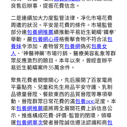
良售后辦事，提振花費信念。
二是連續加大力度監管法律，凈化市場花費
周遭的狀況。平安是花費的條件。市場監管
部分連
包養網推薦
續推動平易近生範疇“鐵拳”
舉動，嚴
包養網心得
格衝擊食物不符合法
包
養妹
令添加、產物冒充
包養網
偽劣
包養女
人
、“神醫神藥”市場行銷、醫療美容亂象等群
眾反應激烈的題目。本年以來，曾經查辦平
易近生範疇案件35萬余件。
聚焦花費者關懷關心，先后展開了百家電商
平臺點亮、兒童和先生用品平安守護、乳制
品德量晉陞、餐飲東西的品質晉陞等專項舉
動，晉陞群眾日常花費的滿
包養app
足度。本
年
包養網推薦
還將周全展開花費上訴信息公
示，推進構成花費-評價-監管的閉環，領導
運
包養網單次
營者晉陞誠信遵法認識和商
包