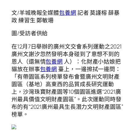
文/羊城晚報全媒體
包養網
記者 莫謹榕 薛暴
政 練習生 鄭敏珊
圖/受訪者供給
在12月7日舉辦的廣州文交會系列運動之2021
廣州文謝汐忽然發明本身碰到了意想不到的
恩人（還無情
包養網
人）：化財產小姑娘把
貓放在辦事
包養網
臺上，一邊擦拭一邊問：
「有帶園區系列榜單發布會暨廣州文明財產
園區（基地）高東西的品質成長研究運動
上，沙灣珠寶財產園等10個園區進選“2021廣
州最具價值文明財產園區”。此次運動同時發
布的有“2021廣州最具生長潛力文明財產園區”
榜單。