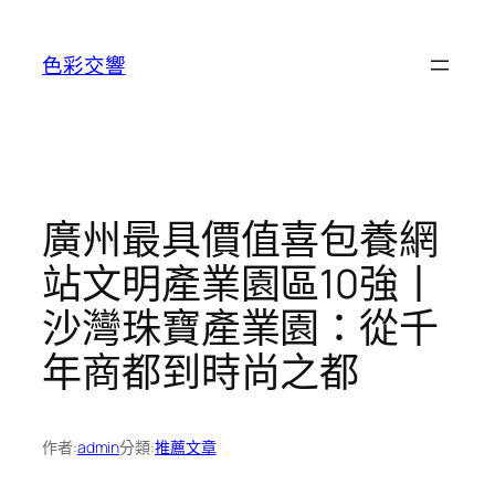
跳
至
色彩交響
主
要
內
容
廣州最具價值喜包養網
站文明產業園區10強丨
沙灣珠寶產業園：從千
年商都到時尚之都
作者:
admin
分類:
推薦文章