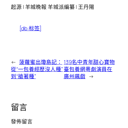
起源 | 羊城晚報 羊城派編纂 | 王丹陽
[db:标签]
←
菠蘿蜜出瓊島記：
139名中青年甜心寶物
從“一包養經歷沒人種”
臺包養網粵劇演員在
到“搶著種”
廣州飆戲
→
留言
發佈留言