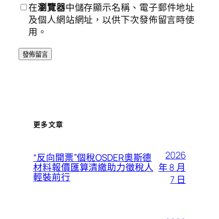
在
瀏覽器
中儲存顯示名稱、電子郵件地址
及個人網站網址，以供下次發佈留言時使
用。
更多文章
2026
“反向開票”個稅OSDER奧斯德
年 8 月
材料報價匯算清繳助力徵稅人
輕裝前行
7 日