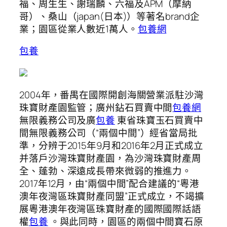
福、周生生、謝瑞麟、六福及APM（摩納
哥）、桑山（japan(日本)）等著名brand企
業；園區從業人數近1萬人。
包養網
包養
2004年，番禺在國際開創海關營業派駐沙灣
珠寶財產園監管；廣州鉆石買賣中間
包養網
無限義務公司及廣
包養
東省珠寶玉石買賣中
間無限義務公司（“兩個中間”）經省當局批
準，分辨于2015年9月和2016年2月正式成立
并落戶沙灣珠寶財產園，為沙灣珠寶財產周
全、蓬勃、深遠成長帶來微弱的推進力。
2017年12月，由“兩個中間”配合建議的“粵港
澳年夜灣區珠寶財產同盟”正式成立，不竭擴
展粵港澳年夜灣區珠寶財產的國際國際話語
權
包養
。與此同時，園區的兩個中間寶石原