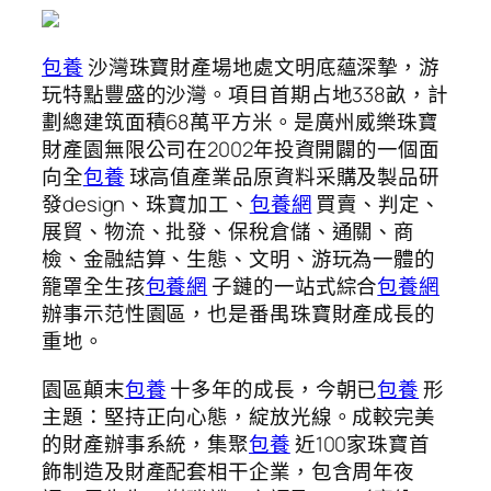
包養
沙灣珠寶財產場地處文明底蘊深摯，游
玩特點豐盛的沙灣。項目首期占地338畝，計
劃總建筑面積68萬平方米。是廣州威樂珠寶
財產園無限公司在2002年投資開闢的一個面
向全
包養
球高值產業品原資料采購及製品研
發design、珠寶加工、
包養網
買賣、判定、
展貿、物流、批發、保稅倉儲、通關、商
檢、金融結算、生態、文明、游玩為一體的
籠罩全生孩
包養網
子鏈的一站式綜合
包養網
辦事示范性園區，也是番禺珠寶財產成長的
重地。
園區顛末
包養
十多年的成長，今朝已
包養
形
主題：堅持正向心態，綻放光線。成較完美
的財產辦事系統，集聚
包養
近100家珠寶首
飾制造及財產配套相干企業，包含周年夜