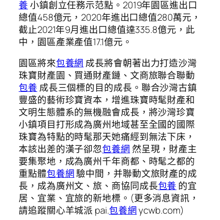
養
小鎮創立任務示范點。2019年園區進出口
總值458億元，2020年進出口總值280萬元，
截止2021年9月進出口總值達335.8億元，此
中，園區產業產值17.1億元。
園區將來
包養網
成長將會朝著出力打造沙灣
珠寶財產園、買通財產鏈、文商旅聯合聯動
包養
成長三個標的目的成長。聯合沙灣古鎮
豐盛的藝術珍寶資本，增進珠寶時髦財產和
文明生態體系的無機融會成長，將沙灣珍寶
小鎮項目打形成為廣州地域甚至全國的國際
珠寶為特點的時髦那天她痛經到無法下床，
本該出差的漢子卻忽
包養網
然呈現，財產主
要集聚地，成為廣州千年商都、時髦之都的
重點體
包養網
驗中間，并聯動文旅財產的成
長，成為廣州文、旅、商協同成長
包養
的宜
居、宜業、宜旅的新地標。(更多消息資訊，
請追蹤關心羊城派 pai.
包養網
ycwb.com)