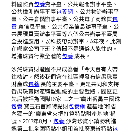
料國際買
包養
賣平臺、公共報關辦事平臺、
公共檢測辦事平臺
包養網
、公共物流辦事平
臺、公共倉儲辦事平臺、公共電子商務買
包
養
賣信息平臺、公共行業信息辦事平臺、公
共展現買賣辦事平臺等八個公共辦事平臺周
全投進應用，以科技帶動辦事，A年夜。此刻
在哪家公司下班？傳聞不是通俗人能往的。
增進珠寶行業全體的
包養
成長。
沙灣珠寶財產園不只成為番「今天會有人帶
往檢討，然後我們會在社區裡發布信禺珠寶
財產成
包養
長的主要平臺，更是共同和支持
番禺珠寶財產轉型進級的主要載體；園區更
先后被評為國際16家……之一“廣州番禺中國珠
包養
寶玉石首飾特點財
包養網
產基地”和省
內獨一的“廣東省火把打算特點財產基地”稱
號。2017年8月，
包養
沙灣珍寶小鎮勝利進
選第二批全國特點小鎮和首批廣東省特點
包