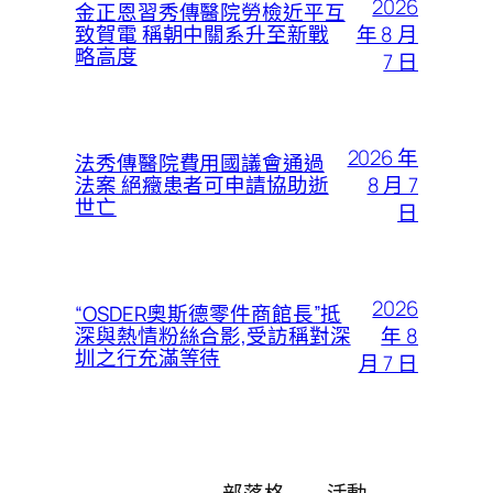
2026
金正恩習秀傳醫院勞檢近平互
年 8 月
致賀電 稱朝中關系升至新戰
略高度
7 日
2026 年
法秀傳醫院費用國議會通過
8 月 7
法案 絕癥患者可申請協助逝
世亡
日
2026
“OSDER奧斯德零件商館長”抵
年 8
深與熱情粉絲合影,受訪稱對深
圳之行充滿等待
月 7 日