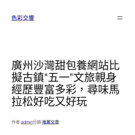
跳
至
色彩交響
主
要
內
容
廣州沙灣甜包養網站比
擬古鎮“五一”文旅親身
經歷豐富多彩，尋味馬
拉松好吃又好玩
作者:
admin
分類:
推薦文章