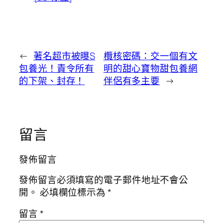
←
著名超市被曝S
欖核密碼：交一個有文
包養光！責令所有
明的甜心寶物甜包養網
的下架、封存！
伴侶有多主要
→
留言
發佈留言
發佈留言必須填寫的電子郵件地址不會公
開。
必填欄位標示為
*
留言
*