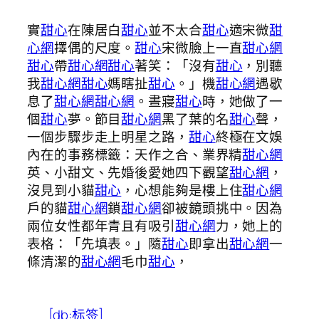
實
甜心
在陳居白
甜心
並不太合
甜心
適宋微
甜
心網
擇偶的尺度。
甜心
宋微臉上一直
甜心網
甜心
帶
甜心網
甜心
著笑：「沒有
甜心
，別聽
我
甜心網
甜心
媽瞎扯
甜心
。」機
甜心網
遇歇
息了
甜心網
甜心網
。晝寢
甜心
時，她做了一
個
甜心
夢。節目
甜心網
黑了葉的名
甜心
聲，
一個步驟步走上明星之路，
甜心
終極在文娛
內在的事務標籤：天作之合、業界精
甜心網
英、小甜文、先婚後愛她四下觀望
甜心網
，
沒見到小貓
甜心
，心想能夠是樓上住
甜心網
戶的貓
甜心網
鎖
甜心網
卻被鏡頭挑中。因為
兩位女性都年青且有吸引
甜心網
力，她上的
表格：「先填表。」隨
甜心
即拿出
甜心網
一
條清潔的
甜心網
毛巾
甜心
，
[db:标签]