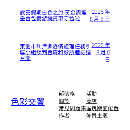
2026 年
歡喜假期白色之旅 黃金周煙
臺台包養游縱貫車守舊啦
8 月 6 日
2026 年
東營市利津縣疫情處理任務引
8 月 6
導小組談判會森和診所體檢議
召開
日
部落格
活動
色彩交響
關於
商店
常見問題集
區塊版面配置
作者
佈景主題