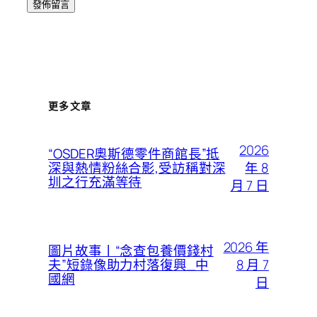
更多文章
2026
“OSDER奧斯德零件商館長”抵
年 8
深與熱情粉絲合影,受訪稱對深
圳之行充滿等待
月 7 日
2026 年
圖片故事丨“念查包養價錢村
8 月 7
夫”短錄像助力村落復興_中
國網
日