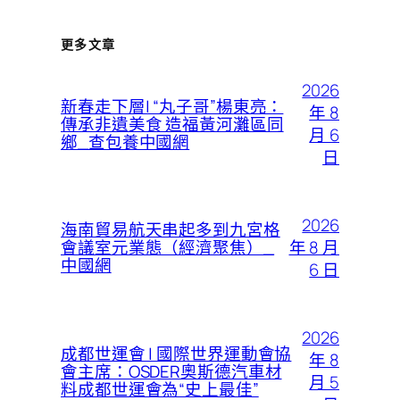
更多文章
2026
新春走下層| “丸子哥”楊東亮：
年 8
傳承非遺美食 造福黃河灘區同
月 6
鄉_查包養中國網
日
2026
海南貿易航天串起多到九宮格
年 8 月
會議室元業態（經濟聚焦）_
中國網
6 日
2026
成都世運會 | 國際世界運動會協
年 8
會主席：OSDER奧斯德汽車材
月 5
料成都世運會為“史上最佳”