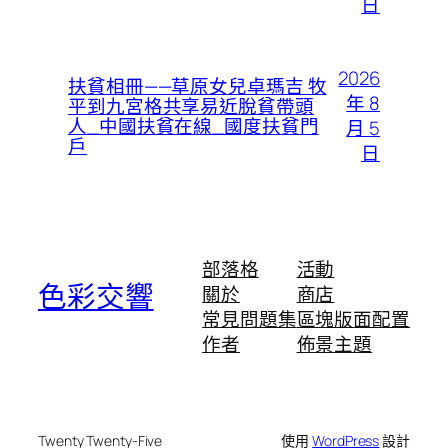
日
2026
扶貧相冊——草原女兒卓瑪吉 牧
年 8
平到九宮格共享易近脫貧帶頭
人_中國扶貧在線_國度扶貧門
月 5
戶
日
部落格
活動
色彩交響
關於
商店
常見問題集
區塊版面配置
作者
佈景主題
Twenty Twenty-Five
使用
WordPress
設計