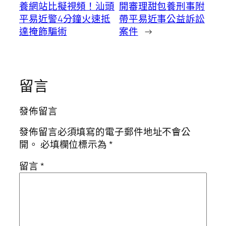
養網站比擬視頻！汕頭
開審理甜包養刑事附
平易近警4分鐘火速抵
帶平易近事公益訴訟
達掩飾騙術
案件
→
留言
發佈留言
發佈留言必須填寫的電子郵件地址不會公
開。
必填欄位標示為
*
留言
*