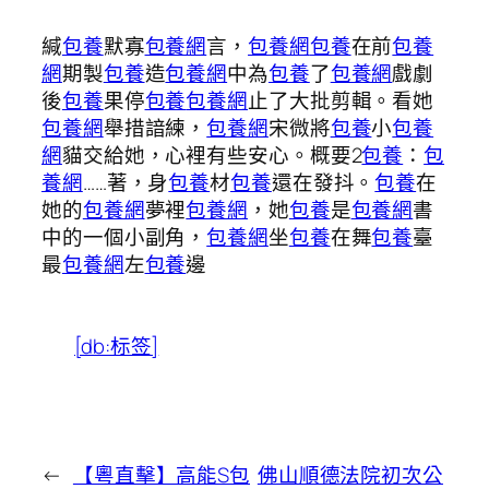
緘
包養
默寡
包養網
言，
包養網
包養
在前
包養
網
期製
包養
造
包養網
中為
包養
了
包養網
戲劇
後
包養
果停
包養
包養網
止了大批剪輯。看她
包養網
舉措諳練，
包養網
宋微將
包養
小
包養
網
貓交給她，心裡有些安心。概要2
包養
：
包
養網
……著，身
包養
材
包養
還在發抖。
包養
在
她的
包養網
夢裡
包養網
，她
包養
是
包養網
書
中的一個小副角，
包養網
坐
包養
在舞
包養
臺
最
包養網
左
包養
邊
[db:标签]
←
【粵直擊】高能S包
佛山順德法院初次公