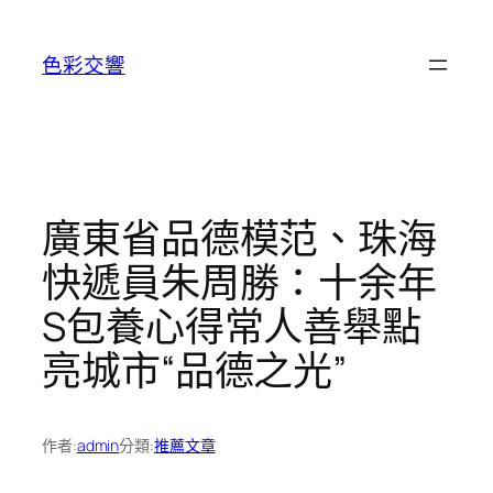
跳
至
色彩交響
主
要
內
容
廣東省品德模范、珠海
快遞員朱周勝：十余年
S包養心得常人善舉點
亮城市“品德之光”
作者:
admin
分類:
推薦文章