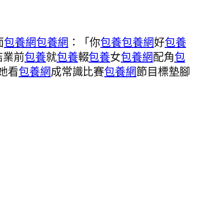
面
包養網
包養網
：「你
包養
包養網
好
包養
結業前
包養
就
包養
輟
包養
女
包養網
配角
包
她看
包養網
成常識比賽
包養網
節目標墊腳