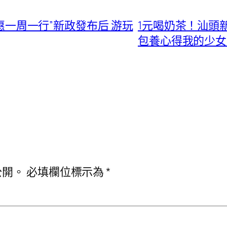
優惠一周一行”新政發布后 游玩
1元喝奶茶！汕頭
包養心得我的少女
公開。
必填欄位標示為
*