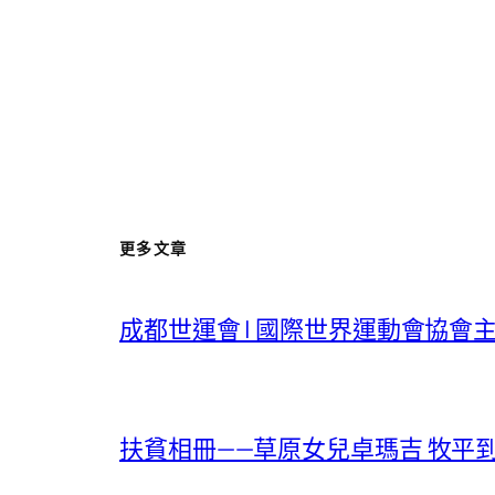
更多文章
成都世運會 | 國際世界運動會協會
扶貧相冊——草原女兒卓瑪吉 牧平