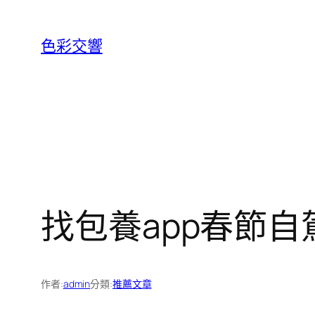
跳
至
色彩交響
主
要
內
容
找包養app春節
作者:
admin
分類:
推薦文章