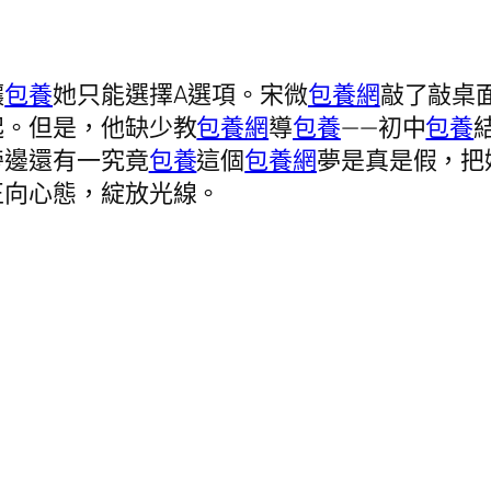
讓
包養
她只能選擇A選項。宋微
包養網
敲了敲桌
起。但是，他缺少教
包養網
導
包養
——初中
包養
旁邊還有一究竟
包養
這個
包養網
夢是真是假，把
正向心態，綻放光線。