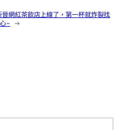
新晉網紅茶飲店上線了，第一杯就炸裂找
心~
→