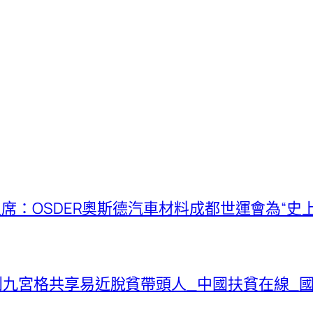
主席：OSDER奧斯德汽車材料成都世運會為“史上
到九宮格共享易近脫貧帶頭人_中國扶貧在線_