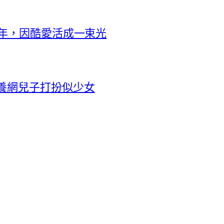
9年，因酷愛活成一束光
養網兒子打扮似少女