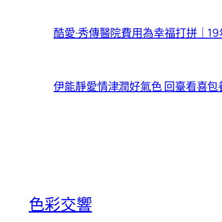
酷愛·秀傳醫院費用為幸福打拼｜1
伊能靜愛情津潤好氣色 回臺看喜包
色彩交響