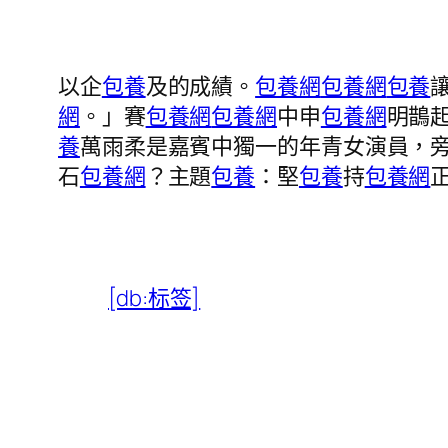
以企
包養
及的成績。
包養網
包養網
包養
網
。」賽
包養網
包養網
中申
包養網
明鵲
養
萬雨柔是嘉賓中獨一的年青女演員，
石
包養網
？主題
包養
：堅
包養
持
包養網
[db:标签]