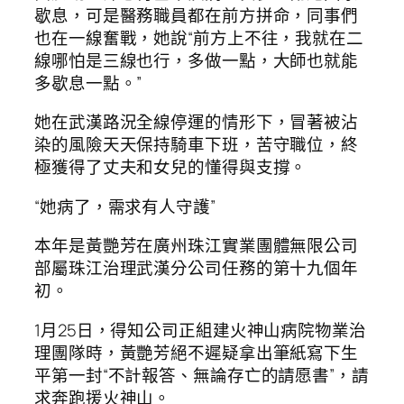
歇息，可是醫務職員都在前方拼命，同事們
也在一線奮戰，她說“前方上不往，我就在二
線哪怕是三線也行，多做一點，大師也就能
多歇息一點。”
她在武漢路況全線停運的情形下，冒著被沾
染的風險天天保持騎車下班，苦守職位，終
極獲得了丈夫和女兒的懂得與支撐。
“她病了，需求有人守護”
本年是黃艷芳在廣州珠江實業團體無限公司
部屬珠江治理武漢分公司任務的第十九個年
初。
1月25日，得知公司正組建火神山病院物業治
理團隊時，黃艷芳絕不遲疑拿出筆紙寫下生
平第一封“不計報答、無論存亡的請愿書”，請
求奔跑援火神山。