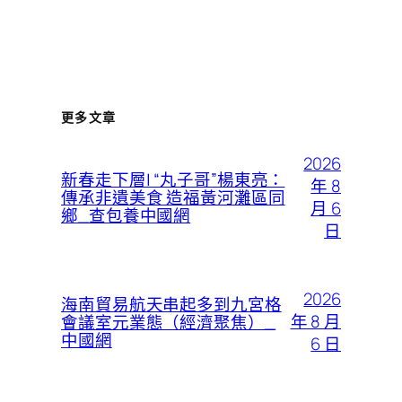
更多文章
2026
新春走下層| “丸子哥”楊東亮：
年 8
傳承非遺美食 造福黃河灘區同
月 6
鄉_查包養中國網
日
2026
海南貿易航天串起多到九宮格
年 8 月
會議室元業態（經濟聚焦）_
中國網
6 日