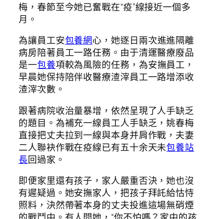
梅，春節至今她已奮戰在“疫”線接近一個多
月。
為讓員工安
包養網
心，她逐日兩次進進隔離
病房陪著員工一路任務。由于清運醫療廢品
是一
包養
項較為風險的任務，為安撫員工，
早晨她保持陪伴收醫療渣滓員工一路增添收
渣滓次數。
跟著病院收治量暴增，依然呈現了人手缺乏
的題目。為補充一線員工人手缺乏，姚春梅
直接把丈夫拉到一線與本身并肩作戰，夫妻
二人聯袂作戰在疫線已有五十余天未
包養站
長
回過家。
即便家里還有孩子，家人嚴重否決，她也沒
有遲疑過。她安撫家人，把孩子拜託給怙恃
照料，決然帶著本身的丈夫投進這場無硝煙
的戰鬥中。有人問她，“你不怕嗎？家中的孩