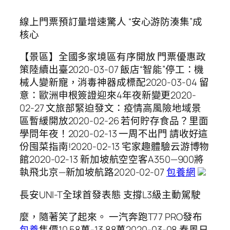
線上門票預訂量增速驚人 “安心游防湊集”成
核心
【景區】全國多家境區有序開放 門票優惠政
策陸續出臺2020-03-07 飯店“智能”停工：機
械人變新寵，消毒神器成標配2020-03-04 留
意：歐洲申根簽證迎來4年夜新變更2020-
02-27 文旅部緊迫發文：疫情高風險地域景
區暫緩開放2020-02-26 若何貯存食品？里面
學問年夜！2020-02-13 一周不出門 請收好這
份囤菜指南!2020-02-13 宅家趣體驗云游博物
館2020-02-13 新加坡航空空客A350—900將
執飛北京—新加坡航路2020-02-07
包養網
​長安UNI-T全球首發表態 支撐L3級主動駕駛
麼，隨著笑了起來。 一汽奔跑T77 PRO發布
包養
售價10.58萬-13.88萬2020-03-08 春風日