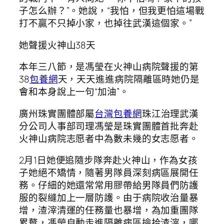
子怎么辦？”。她說，“我怕，但我更怕這場戰
打不贏不只掉小家，也掉往武漢這個家。”
她聲援火神山38天
本年三八節，是馮瑩在火神山病院聲援的第
38
包養網
天，天天進進病院隔離區時她仍是
會和本身說上一句“加油”。
廣州珠實團體部屬
台灣包養網
珠江治理武漢
分公司人事部司理馮瑩是珠實團體首批奔赴
火神山病院志愿者中為數未幾的女志愿者。
2月1日她便追隨步隊奔赴火神山，作為女孩
子她絕不矯情，隨著男隊員深刻病區展開任
務。仔細的她還常常用膠帶給男隊員們防護
服的裂縫加上一層防護。由于病院收治量暴
增，渣滓清運的任務量也暴增，為加重團隊
累贅，馮瑩自動走進隔離病區撿拾渣滓，哪