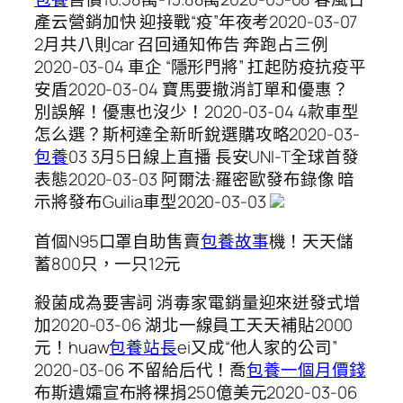
產云營銷加快 迎接戰“疫”年夜考2020-03-07
2月共八則car 召回通知佈告 奔跑占三例
2020-03-04 車企 “隱形門將” 扛起防疫抗疫平
安盾2020-03-04 寶馬要撤消訂單和優惠？
別誤解！優惠也沒少！2020-03-04 4款車型
怎么選？斯柯達全新昕銳選購攻略2020-03-
包養
03 ​3月5日線上直播 長安UNI-T全球首發
表態2020-03-03 阿爾法·羅密歐發布錄像 暗
示將發布Guilia車型2020-03-03
首個N95口罩自助售賣
包養故事
機！天天儲
蓄800只，一只12元
殺菌成為要害詞 消毒家電銷量迎來迸發式增
加2020-03-06 湖北一線員工天天補貼2000
元！huaw
包養站長
ei又成“他人家的公司”
2020-03-06 不留給后代！喬
包養一個月價錢
布斯遺孀宣布將裸捐250億美元2020-03-06