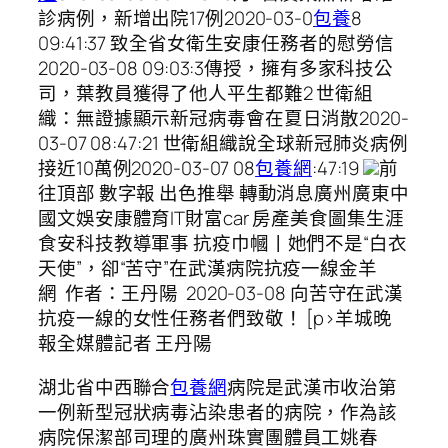
診病例，新增出院17例2020-03-0
包養
8
09:41:37 致全省女衛生安康任務者的慰勞信
2020-03-08 09:03:3傳授，擁有多家科技公
司，葉教員獲得了他人平生都難2 世衛組
織：無證據顯示新冠病毒會在夏日消散2020-
03-07 08:47:21 世衛組織說全球新冠肺炎病例
接近10萬例2020-03-07 08
包養網
:47:19
前
往頂部 數字報 出色推舉 轉動消息廣州廣東中
國文娛安康體育IT財富car 房產美食圖集生涯
食安科技教導軍事 抗疫巾幗丨她們不是“白衣
天使”，卻“苦守”在武漢病院抗疫一線金羊
網 作者：王丹陽 2020-03-08 向苦守在武漢
抗疫一線的女性任務者們致敬！ [p>羊城晚
報全媒體記者 王丹陽
湖北省中西聯合
包養網
病院是武漢市收治第
一例新型冠狀病毒沾染患者的病院，作為該
病院保潔部司理的廣州珠實團體員工姚春