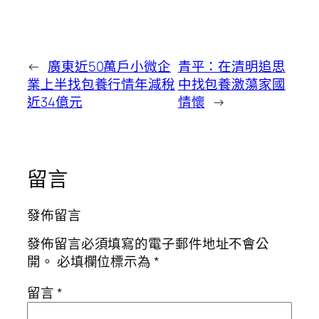
←
廣東近50萬戶小微企
青平：在清明追思
業上半找包養行情年減稅
中找包養激蕩家國
近34億元
情懷
→
留言
發佈留言
發佈留言必須填寫的電子郵件地址不會公
開。
必填欄位標示為
*
留言
*