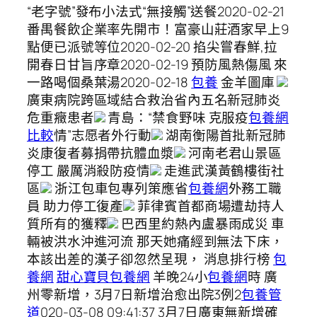
“老字號”發布小法式“無接觸”送餐2020-02-21
番禺餐飲企業率先開市！富豪山莊酒家早上9
點便已派號等位2020-02-20 掐尖嘗春鮮,拉
開春日甘旨序章2020-02-19 預防風熱傷風 來
一路喝個桑葉湯2020-02-18
包養
金羊圖庫
廣東病院跨區域結合救治省內五名新冠肺炎
危重癥患者
青島：“禁食野味 克服疫
包養網
比較
情”志愿者外行動
湖南衡陽首批新冠肺
炎康復者募捐帶抗體血漿
河南老君山景區
停工 嚴厲消殺防疫情
走進武漢黃鶴樓街社
區
浙江包車包專列策應省
包養網
外務工職
員 助力停工復產
菲律賓首都商場遭劫持人
質所有的獲釋
巴西里約熱內盧暴雨成災 車
輛被洪水沖進河流 那天她痛經到無法下床，
本該出差的漢子卻忽然呈現， 消息排行榜
包
養網
甜心寶貝包養網
羊晚24小
包養網
時 廣
州零新增，3月7日新增治愈出院3例2
包養管
道
020-03-08 09:41:37 3月7日廣東無新增確