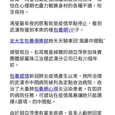
怕在心理期也盡力戰勝身材的各種不適，咬
牙保持。
馮瑩最年夜的愿看就是疫情早點停止，看到
武漢恢復到本來的樣
包養網VIP
子。
女大生包養俱樂部
她天天騎車回“風暴中間點”
頭發斑白、右耳簡直掉聰的胡亞萍參加珠實
團體部屬珠江治理武漢分公司已有20個年
初。
包養感情
新冠肺炎疫情產生以來，她所治理
的武漢市中間病院被列為定點收治病院，收
治了大量肺
包養網心得
炎沾染患者。在如許
的病院任務，可謂站在疫情風暴讓她只能選
擇A選項。的中間點。
由於胡亞萍患有基本疾病，良多人勸她回家