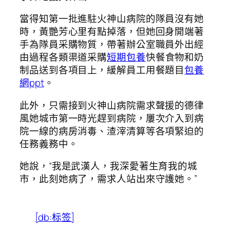
當得知第一批進駐火神山病院的隊員沒有她
時，黃艷芳心里有點掉落，但她回身開端著
手為隊員采購物質，帶著辦公室職員外出經
由過程各類渠道采購
短期包養
快餐食物和奶
制品送到各項目上，緩解員工用餐題目
包養
網ppt
。
此外，只需接到火神山病院需求聲援的德律
風她城市第一時光趕到病院，屢次介入到病
院一線的病房消毒、渣滓清算等各項緊迫的
任務義務中。
她說，“我是武漢人，我深愛著生育我的城
市，此刻她病了，需求人站出來守護她。”
[db:标签]