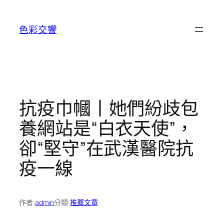
跳
至
色彩交響
主
要
內
容
抗疫巾幗丨她們紛歧包
養網站是“白衣天使”，
卻“堅守”在武漢醫院抗
疫一線
作者:
admin
分類:
推薦文章