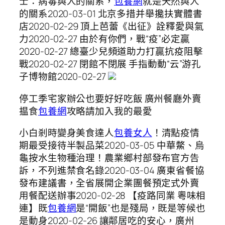
士：病毒與人的關系，
包養網
就是天然與人
的關系2020-03-01 北京多措并舉攙扶實體書
店2020-02-29 頂上芭蕾《出征》詮釋愛與氣
力2020-02-27 由於有你們，戰“疫”必定贏
2020-02-27 總臺少兒頻道助力打贏抗疫阻擊
戰2020-02-27 閉館不閉展 手指動動“云”游孔
子博物館2020-02-27
停工季宅家辦公也要好好吃飯 廣州餐廳外賣
揾食
包養網
攻略請加入我的最愛
小白剎時變身美食達人
包養女人
！清點疫情
期最受接待半製品菜2020-03-05 中華鱉、烏
龜按水生物種治理！農業鄉村部發布官方告
訴，不列進禁食名錄2020-03-04 廣東省餐協
發布建議書，全省展開企業團餐預定式外賣
用餐配送辦事2020-02-28 【疫路同業 粵味相
連】既
包養網
是“開飯”也是殘局，既是等候也
是動身2020-02-26 讓鄰居吃的安心，廣州