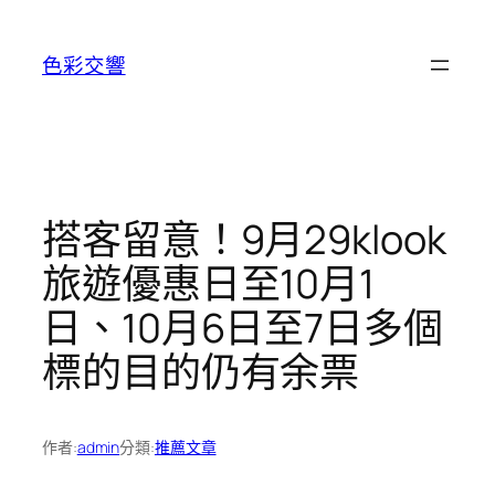
跳
至
色彩交響
主
要
內
容
搭客留意！9月29klook
旅遊優惠日至10月1
日、10月6日至7日多個
標的目的仍有余票
作者:
admin
分類:
推薦文章