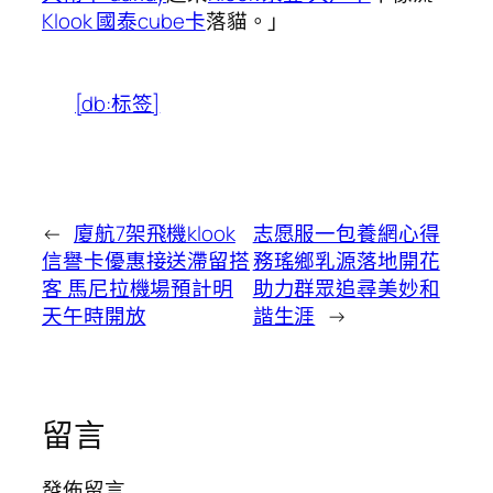
Klook 國泰cube卡
落貓。」
[db:标签]
←
廈航7架飛機klook
志愿服一包養網心得
信譽卡優惠接送滯留搭
務瑤鄉乳源落地開花
客 馬尼拉機場預計明
助力群眾追尋美妙和
天午時開放
諧生涯
→
留言
發佈留言