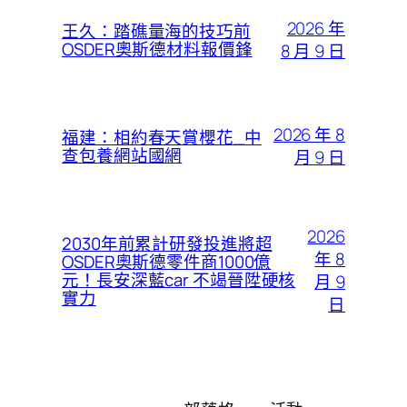
2026 年
王久：踏礁量海的技巧前
OSDER奧斯德材料報價鋒
8 月 9 日
2026 年 8
福建：相約春天賞櫻花_中
查包養網站國網
月 9 日
2026
2030年前累計研發投進將超
年 8
OSDER奧斯德零件商1000億
元！長安深藍car 不竭晉陞硬核
月 9
實力
日