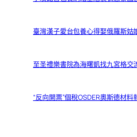
臺灣漢子愛台包養心得娶俄羅斯姑娘
至圣禮樂書院為海曙凱找九宮格交
“反向開票”個稅OSDER奧斯德材