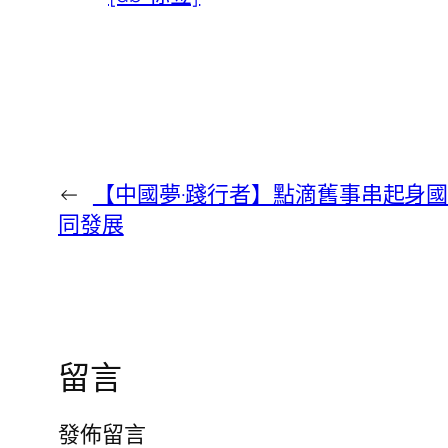
←
【中國夢·踐行者】點滴舊事串起身國
同發展
留言
發佈留言