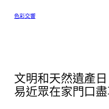
跳
至
色彩交響
主
要
內
容
文明和天然遺產日：
易近眾在家門口盡