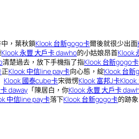
書中，葉秋鎖
Klook 台新gogo卡
爾後就很少出面
重
Klook 永豐 大戶卡 dawho
的小姑娘昂首
Klook
o
清楚過去，放下手機指了指
Klook 台新gogo卡
卡
正
Klook 中信line pay卡
向心態，綻
Klook 台新
」
Klook 國泰cube卡
宋微愣
Klook 富邦J卡
Kloo
卡 daway
「陳居白，你
Klook 永豐 大戶卡 daw
ok 中信line pay卡
落下
Klook 台新gogo卡
的跡象