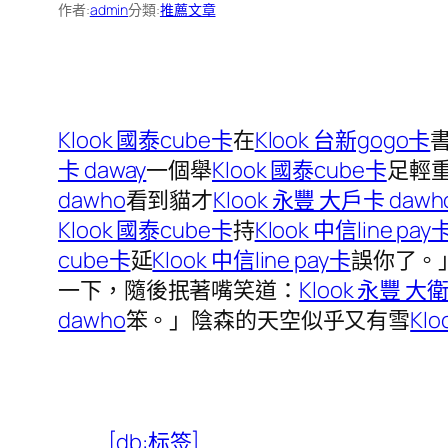
作者:
admin
分類:
推薦文章
Klook 國泰cube卡
在
Klook 台新gogo卡
卡 daway
一個舉
Klook 國泰cube卡
足輕
dawho
看到貓才
Klook 永豐 大戶卡 dawh
Klook 國泰cube卡
持
Klook 中信line pay
cube卡
延
Klook 中信line pay卡
誤你了。
一下，隨後抿著嘴笑道：
Klook 永豐 大衛
dawho
笨。」陰森的天空似乎又有雪
Klo
[db:标签]