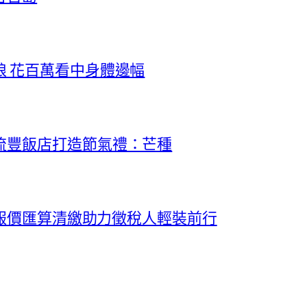
 花百萬看中身體邊幅
流豐飯店打造節氣禮：芒種
料報價匯算清繳助力徵稅人輕裝前行