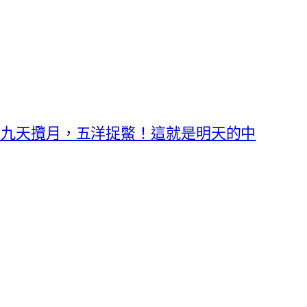
得九天攬月，五洋捉鱉！這就是明天的中