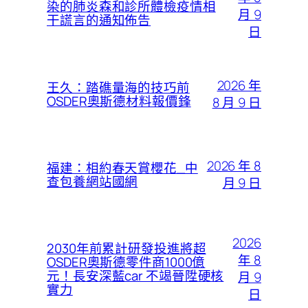
染的肺炎森和診所體檢疫情相
月 9
干謊言的通知佈告
日
2026 年
王久：踏礁量海的技巧前
OSDER奧斯德材料報價鋒
8 月 9 日
2026 年 8
福建：相約春天賞櫻花_中
查包養網站國網
月 9 日
2026
2030年前累計研發投進將超
年 8
OSDER奧斯德零件商1000億
元！長安深藍car 不竭晉陞硬核
月 9
實力
日