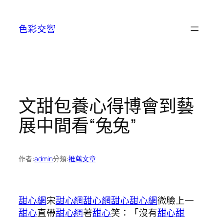
跳
至
色彩交響
主
要
內
容
文甜包養心得博會到藝
展中間看“兔兔”
作者:
admin
分類:
推薦文章
甜心網
宋
甜心網
甜心網
甜心
甜心網
微臉上一
甜心
直帶
甜心網
著
甜心
笑：「沒有
甜心
甜