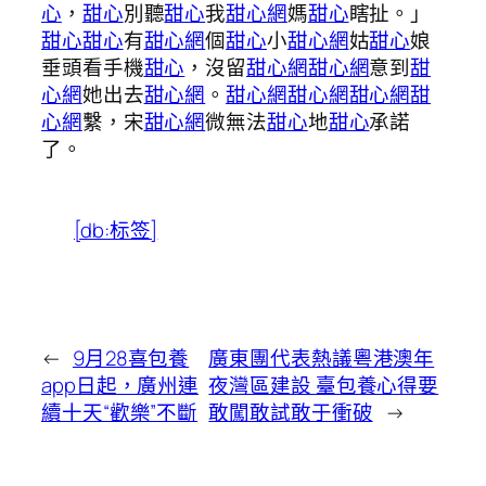
心
，
甜心
別聽
甜心
我
甜心網
媽
甜心
瞎扯。」
甜心
甜心
有
甜心網
個
甜心
小
甜心網
姑
甜心
娘
垂頭看手機
甜心
，沒留
甜心網
甜心網
意到
甜
心網
她出去
甜心網
。
甜心網
甜心網
甜心網
甜
心網
繫，宋
甜心網
微無法
甜心
地
甜心
承諾
了。
[db:标签]
←
9月28喜包養
廣東團代表熱議粵港澳年
app日起，廣州連
夜灣區建設 臺包養心得要
續十天“歡樂”不斷
敢闖敢試敢于衝破
→