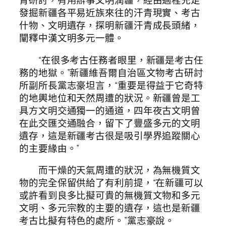
青研討，有用辦事文明潤疆，經由過程充足
發掘新疆各平易近族來往的汗青現實、考古
什物、文明遺存，探明新疆汗青成長頭緒，
闡釋中漢文明多元一體。
“在很多考古任務者眼里，新疆是考古任
務的地獄。”新疆維吾爾自治區文物考古研討
所副所長黨志豪坦言，“重要是得益于它奇特
的地輿地位和天然周遭的狀況。新疆曾是工
具方文明交通獨一的通道，四年夜古文明曾
在此交匯交通融合，留下了豐盛多元的文明
遺存，這是新疆考古很是吸引學界追蹤關心
的主要緣由。”
而干燥的天氣周遭的狀況，為無機質文
物的完全保留供給了有利前提，“在新疆可以
或許看到良多比擬可貴的無機質文物和多元
文明、多元宗教的主要的遺存，這也是新疆
考古比擬有特色的處所。”黨志豪說。