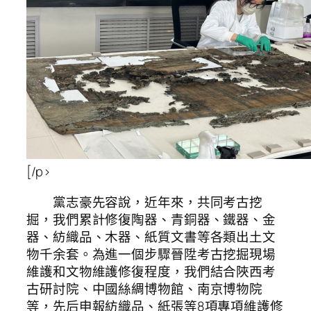
[/p>
黨志豪先容說，近年來，共同考古挖
掘，我們累計修復陶器、青銅器、鐵器、金
器、紡織品、木器、紙質文書等各類出土文
物千余套。為進一個步驟晉陞考古挖掘現場
維護和文物維護修復程度，我們結合陜西考
古研討院、中國絲綢博物館、南京博物院
等，先后申報紡織品、紙張等8項專項維護修