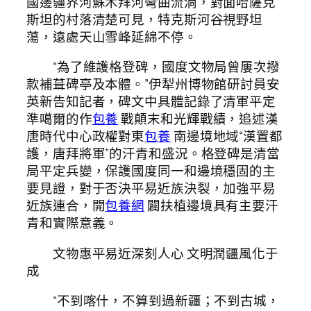
國邊疆界河蘇木拜河彎曲流淌，對面哈薩克
斯坦的村落清楚可見，特克斯河谷視野坦
蕩，遠處天山雪峰延綿不停。
“為了維護格登碑，國度文物局曾屢次撥
款補葺碑亭及本體。”伊犁州博物館研討員安
英新告知記者，碑文中具體記錄了清軍平定
準噶爾的作
包養
戰顛末和光輝戰績，追述漢
唐時代中心政權對東
包養
南邊境地域“漢置都
護，唐拜將軍”的汗青和盛況。格登碑是清當
局平定兵變，保護國度同一和邊境穩固的主
要見證，對于否決平易近族決裂，加強平易
近族連合，開
包養網
闢扶植邊境具有主要汗
青和實際意義。
文物惠平易近深刻人心 文明潤疆風化于
成
“不到喀什，不算到過新疆；不到古城，