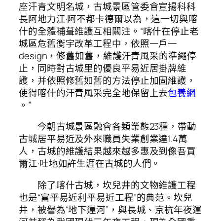
座汗青文明名城，古城景區管委會宣揚科科
長阿地力江·阿不都卡德爾以為，這一切與喀
什的全體補葺維護互相關注。“喀什在停止老
城區危舊衡宇改革工程中，依照一戶一
design，修舊如舊，維護汗青風采的準繩停
止，同時對古城里的優良平易近居掛牌維
護，并依照修舊如舊的方法停止加固維護，
使得喀什的汗青風采完全地保留上去
包養網
。”
今朝古城景區融會各類業態23種，帶動
古城居平易近及外來職員失業創業達1.4萬
人，古城的維護結果越來越多惠及到像吾買
爾江·吐地如許生涯在古城的人們。
除了喀什古城，坎兒井的文物維護工程
也是“富平易近利平易近工程”的典范。坎兒
井，被譽為“地下運河”，與長城、京杭年夜運