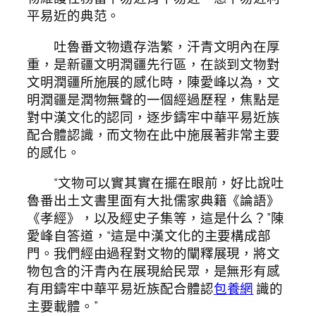
平易近的典范。
吐魯番文物遺存浩繁，汗青文明內在厚
重，是新疆文明潤疆先行區，在談到文物對
文明潤疆所施展的感化時，陳愛峰以為，文
明潤疆是潤物無聲的一個經過歷程，焦點是
對中漢文化的認同，逐步鑄牢中華平易近族
配合體認識，而文物在此中施展著非常主要
的感化。
“文物可以實其實在擺在眼前，好比說吐
魯番出土文書里面有大批儒家典籍《論語》
《孝經》，以及經史子集等，這是什么？”陳
愛峰自答道，“這是中漢文化的主要構成部
門。我們經由過程對文物的闡釋展現，將文
物包含的汗青內在展現給民眾，是無形有感
有用鑄牢中華平易近族配合體認
包養網
識的
主要載體。”