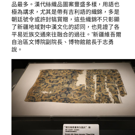
品最多。漢代絲織品圖案豐盛多樣，用語也
極為講求，尤其是帶有吉利語的織錦，多是
朝廷號令或許封犒賞贈，這些織錦不只彰顯
了新疆地域對中漢文化的認同，也見證了各
平易近族交通來往融合的過往。”新疆維吾爾
自治區文博院副院長、博物館館長于志勇
說。