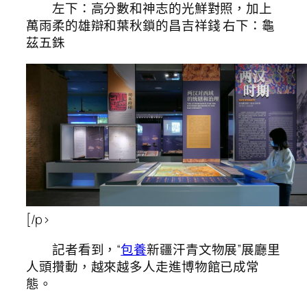
左下：高分數和神志的光鮮對照，加上
萬雨柔的雄辯和葉秋鎖的昌吉祥錢 右下：龜
茲五銖
[/p>
記者看到，“
包養
新疆汗青文物展”展廳里
人頭攢動，越來越多人走進博物館已成常
態。