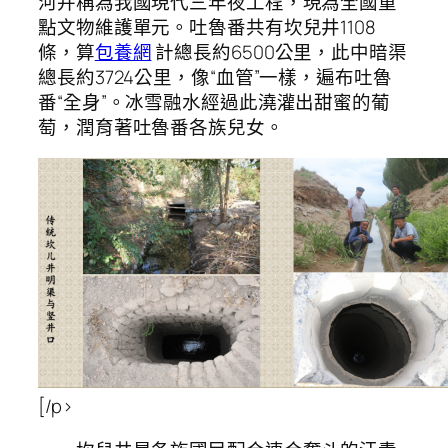
河并稱為我國現代三年夜工程，現為全國重
點文物維護單元。吐魯番共有坎兒井1108
條，算
包養網
計總長約6500公里，此中暗渠
總長約3724公里，像“血管”一樣，遍布吐魯
番“全身”。冰雪融水經過此澆灌出甜蜜的葡
萄，潤育著吐魯番各族兒女。
[/p>