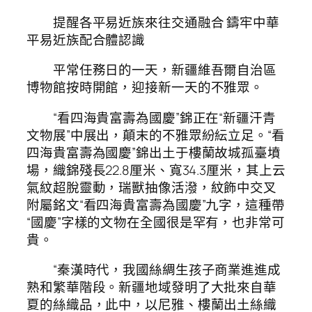
提醒各平易近族來往交通融合 鑄牢中華
平易近族配合體認識
平常任務日的一天，新疆維吾爾自治區
博物館按時開館，迎接新一天的不雅眾。
“看四海貴富壽為國慶”錦正在“新疆汗青
文物展”中展出，顛末的不雅眾紛紜立足。“看
四海貴富壽為國慶”錦出土于樓蘭故城孤臺墳
場，織錦殘長22.8厘米、寬34.3厘米，其上云
氣紋超脫靈動，瑞獸抽像活潑，紋飾中交叉
附屬銘文“看四海貴富壽為國慶”九字，這種帶
“國慶”字樣的文物在全國很是罕有，也非常可
貴。
“秦漢時代，我國絲綢生孩子商業進進成
熟和繁華階段。新疆地域發明了大批來自華
夏的絲織品，此中，以尼雅、樓蘭出土絲織