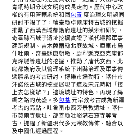
青銅時期分歧文明的成長走向。歷代中心政
權的有用管轄系統和國
包養
度治理文明認同
研討不竭了了，輪臺縣卓爾庫特古城的挖掘
推動了西漢西域都護府遺址的摸索和研討，
奇臺縣石城子遺址挖掘實證了漢代邊郡軍事
建筑規制。吉木薩爾縣北庭故城、庫車市烏
什吐爾、奇臺縣唐朝墩、尉犁縣克亞克庫都
克烽燧等遺址的挖掘，推動了唐代安西、北
庭都護府及其管理系統下州縣治理及軍事傳
遞體系的考古研討，博樂市達勒特、喀什市
汗諾依古城的挖掘展現了遼及宋元時期「接
上去怎樣辦？」邊境城址的特色，再現了絲
綢之路的茂盛。多
包養
元宗教考古成為新疆
考古的亮點，吐魯番市西旁景教遺址、喀什
市莫爾寺遺址、部善縣吐峪溝石窟寺等考
古，提醒了新疆現代多元宗教傳佈、融合以
及中國化經過歷程。