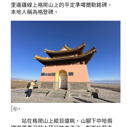
里邊疆線上格爬山上的平定準噶爾勒銘碑，
本地人稱為格登碑。
[/p>
站在格爬山上縱目遠眺，山腳下中哈兩