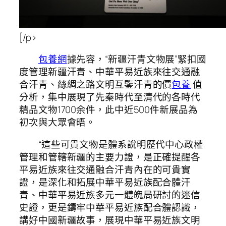
[/p>
包養網
據先容，“新疆汗青文物展”緊扣國
度管理新疆汗青、中華平易近族來往交通融
合汗青、絲綢之路文明互鑒汗青的價
包養
值
分析，集中展現了先秦時代至清代的各時代
精品文物1700余件，此中近500件新展品為
初次與大眾會晤。
“這些可貴文物是體系說明歷代中心政權
管理和管轄新疆的主要力證，是正確提醒各
平易近族來往交通融合汗青內在的可貴實
證，是深化和拓展中華平易近族配合體汗
青、中華平易近族多元一體魄局研討的迷信
史證，更是鑄牢中華平易近族配合體認識，
講好中國新疆故事，展現中華平易近族文明