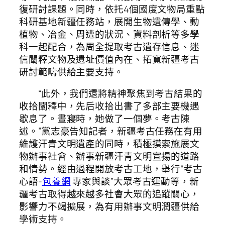
復研討課題。同時，依托4個國度文物局重點
科研基地新疆任務站，展開生物遺傳學、動
植物、冶金、周遭的狀況、資料剖析等多學
科一起配合，為周全提取考古遺存信息、迷
信闡釋文物及遺址價值內在、拓寬新疆考古
研討範疇供給主要支持。
“此外，我們還將精神聚焦到考古結果的
收拾闡釋中，先后收拾出書了多部主要機遇
歇息了。晝寢時，她做了一個夢。考古陳
述。”黨志豪告知記者，新疆考古任務在有用
維護汗青文明遺產的同時，積極摸索施展文
物辦事社會、辦事新疆汗青文明宣揚的道路
和情勢。經由過程開放考古工地，舉行“考古
心語-
包養網
專家與談”大眾考古運動等，新
疆考古取得越來越多社會大眾的追蹤關心，
影響力不竭擴展，為有用辦事文明潤疆供給
學術支持。