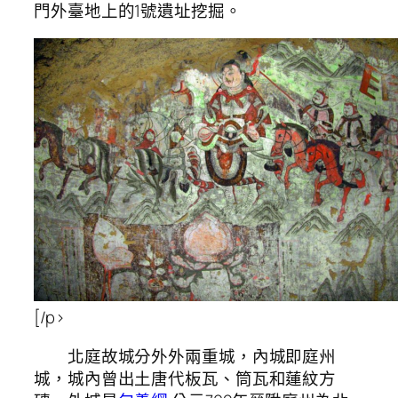
門外臺地上的1號遺址挖掘。
[/p>
北庭故城分外外兩重城，內城即庭州
城，城內曾出土唐代板瓦、筒瓦和蓮紋方