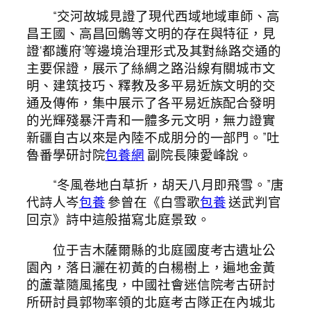
“交河故城見證了現代西域地域車師、高
昌王國、高昌回鶻等文明的存在與特征，見
證‘都護府’等邊境治理形式及其對絲路交通的
主要保證，展示了絲綢之路沿線有關城市文
明、建筑技巧、釋教及多平易近族文明的交
通及傳佈，集中展示了各平易近族配合發明
的光輝殘暴汗青和一體多元文明，無力證實
新疆自古以來是內陸不成朋分的一部門。”吐
魯番學研討院
包養網
副院長陳愛峰說。
“冬風卷地白草折，胡天八月即飛雪。”唐
代詩人岑
包養
參曾在《白雪歌
包養
送武判官
回京》詩中這般描寫北庭景致。
位于吉木薩爾縣的北庭國度考古遺址公
園內，落日灑在初黃的白楊樹上，遍地金黃
的蘆葦隨風搖曳，中國社會迷信院考古研討
所研討員郭物率領的北庭考古隊正在內城北