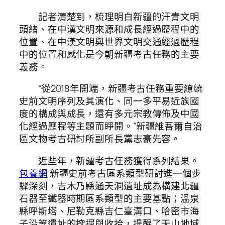
記者清楚到，梳理明白新疆的汗青文明
頭緒、在中漢文明來源和成長經過歷程中的
位置、在中漢文明與世界文明交通經過歷程
中的位置和感化是今朝新疆考古任務的主要
義務。
“從2018年開端，新疆考古任務重要繚繞
史前文明序列及其演化、同一多平易近族國
度的構成與成長，還有多元宗教傳佈及中國
化經過歷程等主題而睜開。”新疆維吾爾自治
區文物考古研討所副所長黨志豪先容。
近些年，新疆考古任務獲得系列結果。
包養網
新疆史前考古區系類型研討進一個步
驟深刻，吉木乃縣通天洞遺址成為構建北疆
石器至鐵器時期區系類型的主要基點；溫泉
縣呼斯塔、尼勒克縣吉仁臺溝口、哈密市海
子沿等遺址的挖掘與收拾，提醒了天山地域