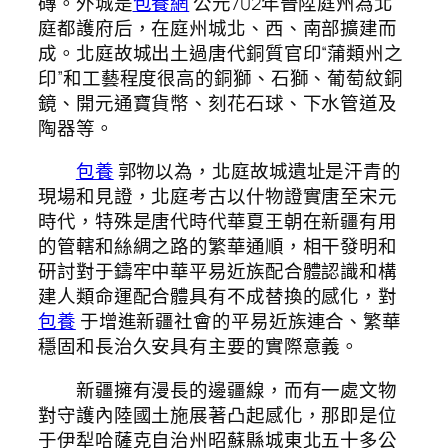
磚。外城是
包養網
公元702年晉陞庭州為北
庭都護府后，在庭州城北、西、南部擴建而
成。北庭故城出土過唐代銅質官印“蒲類州之
印”和工藝程度很高的銅獅、石獅、葡萄紋銅
鏡、開元通寶貨幣、刻花石球、下水管道及
陶器等。
包養
郭物以為，北庭故城遺址是汗青的
現場和見證，北庭考古以什物證實唐至宋元
時代，特殊是唐代時代華夏王朝在新疆有用
的管轄和絲綢之路的繁華通順，相干發明和
研討對于鑄牢中華平易近族配合體認識和構
建人類命運配合體具有不成替換的感化，對
包養
于增進新疆社會的平易近族連合、繁華
穩固和長治久安具有主要的實際意義。
新疆擁有漫長的邊疆線，而有一處文物
對守護內陸國土施展著凸起感化，那即是位
于伊犁哈薩克自治州昭蘇縣城東北五十多公