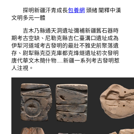
探明新疆汗青成長
包養網
頭緒 闡釋中漢
文明多元一體
吉木乃縣通天洞遺址彌補新疆舊石器時
期考古空缺、尼勒克縣吉仁臺溝口遺址成為
伊犁河道域考古發明的最壯不雅史前聚落遺
存、尉犁縣克亞克庫都克烽燧遺址初次發明
唐代華文木簡什物……新疆一系列考古發明惹
人注視。