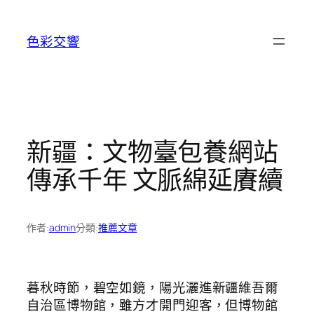
跳
至
色彩交響
主
要
內
容
新疆：文物臺包養網站
傳承千年 文脈綿延賡續
作者:
admin
分類:
推薦文章
暮秋時節，碧空如鏡，陽光灑進新疆維吾爾
自治區博物館，雖方才開門迎客，但博物館