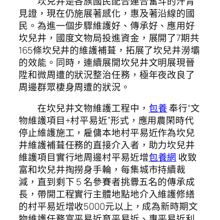
坎兒井是各族國民配合連合奮斗的汗青
見證，現在仍施展著感化，惠及著沿線的國
民。為進一個步驟維護好、傳承好、應用好
坎兒井，國度文物局投進資金，展開了7期共
165條坎兒井的維護補葺，拓展了坎兒井澇壩
的效能。同時，連續展開坎兒井文明展現晉
陞和微周遭的狀況整治任務，極年夜改良了
周邊群眾棲身周遭的狀況。
在坎兒井文物維護工程中，
包養
奉行“文
物維護項目+村平易近”形式，應用農閑時代
停止維護施工，雇傭本地村平易近作為坎兒
井維護補葺任務的直接介入者，助力坎兒井
維護項目實行地周邊村平易近增
包養網
收致
富和坎兒井掏撈身手輪，每集城市持續裁
減，直到剩下 5 名參賽者挑釁五名的傳承成
長，帶開工程實行主體地點地介入維護修繕
的村平易近增收5000元以上，成為新時期文
物維護任務富平易近育平易近、惠平易近利