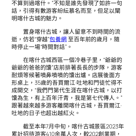
不算到過喀什。”不知是誰先發現了如許一句
話，引得有數游客紛紜慕名而至，但足以闡
明喀什古城的魅力。
置身喀什古城，讓人留意不到時間的流
逝，仿若“穿越”
包養網
至百年前的歲月，隨
時停止一場“時間對話”。
在喀什古城西區一個冷巷子里，“爺爺的
爺爺的爸爸的馕”店前排著長長的步隊，游客
耐煩等候著噴鼻噴噴的馕出爐。店展後面方
形桌上，35歲的吾買爾江·吐地和門徒忙得不
成開交，“我們門第代生涯在喀什古城，以打
馕為生，有上百年汗青，我是第七代傳人。”
跟著越來越多游客離開喀什古城，吾買爾江·
吐地的日子也超出越紅火。
截至本年7月中旬，喀什古城景區2023年
累計招待游客410余萬人次，較202創業期，