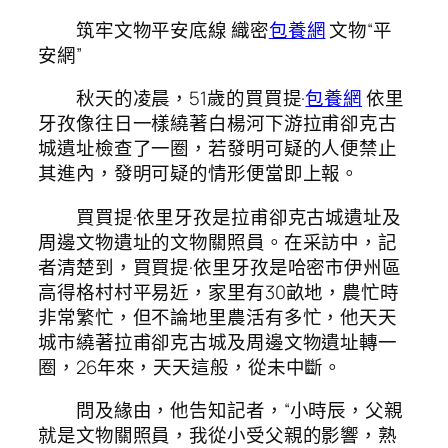
筑牢文物平安底線 織密
包養網
文物“平
安網”
秋天的凌晨，51歲的買買提·
包養網
依里
牙孜像往日一樣繞著白楊河下游拉甫卻克古
城遺址檢查了一圈，若發明可疑的人便禁止
其進內，發明可疑的情形便當即上報。
買買提·依里牙孜是拉甫卻克古城遺址及
周邊文物遺址的文物關照員。在采訪中，記
者清楚到，買買提·依里牙孜是哈密市伊州區
高得格村村平易近，家里有30畝地，農忙時
非常繁忙，但不論地里農活有多忙，他天天
城市繞著拉甫卻克古城及周邊文物遺址轉一
圈，26年來，天天這般，從未中斷。
問及緣由，他告知記者，“小時辰，父親
就是文物關照員，我從小受父親的影響，熟