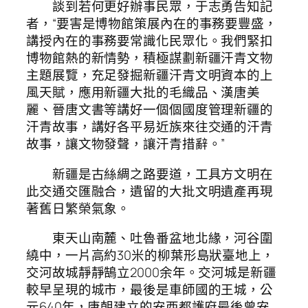
談到若何更好辦事民眾，于志勇告知記
者，“要害是博物館策展內在的事務要豐盛，
講授內在的事務要常識化民眾化。我們緊扣
博物館熱的新情勢，積極謀劃新疆汗青文物
主題展覽，充足發掘新疆汗青文明資本的上
風天賦，應用新疆大批的毛織品、漢唐美
麗、晉唐文書等講好一個個國度管理新疆的
汗青故事，講好各平易近族來往交通的汗青
故事，讓文物發聲，讓汗青措辭。”
新疆是古絲綢之路要道，工具方文明在
此交通交匯融合，遺留的大批文明遺產再現
著舊日繁榮氣象。
東天山南麓、吐魯番盆地北緣，河谷圍
繞中，一片高約30米的柳葉形島狀臺地上，
交河故城靜靜鵠立2000余年。交河城是新疆
較早呈現的城市，最後是車師國的王城，公
元640年，唐朝建立的安西都護府最後曾安