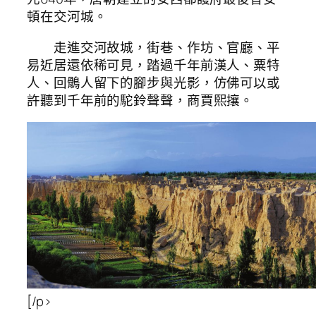
頓在交河城。
走進交河故城，街巷、作坊、官廳、平
易近居還依稀可見，踏過千年前漢人、粟特
人、回鶻人留下的腳步與光影，仿佛可以或
許聽到千年前的駝鈴聲聲，商賈熙攘。
[/p>