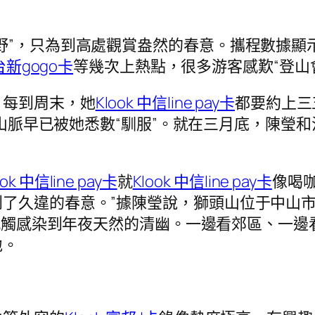
野”，只為到高處觀賞盎然的春意。攜程數據顯
 台新gogo卡
等幾次上熱點，很多游客感歎“登山
，每到周末，她
Klook 中信line pay卡
都要約上三
山脈早已被她悉數“馴服”。就在三月底，陳瑩
。
ook 中信line pay卡
就
Klook 中信line pay卡
像喝
了久違的春意。”據陳瑩說，獅頭山位于中山
感觸感染到年夜天然的清幽。一邊看郊區、一邊
地。