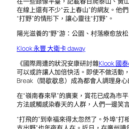
在一些錄像平臺，記載春日爬泰山、黃
在線上還有不少“云上春山”的網友。他
“打野”的情形下，讓心靈往“打野”。
陽光滋養的“野”游：公園、村落療愈放松
Klook 永豐 大衛卡 daway
《國際周遭的狀況安康研討雜
Klook 國
可以或許讓人加倍快活。即使不做活動，
Break（間歇歇息）成為都會人調理身心
在“嶺南春來早”的廣東，賞花已成為市
方法感觸感染春天的人群，人們一邊笑言
“打飛的”到幸福來得太忽然了。外埠“
支出野”也年夜有人在。近日，在廣州讀