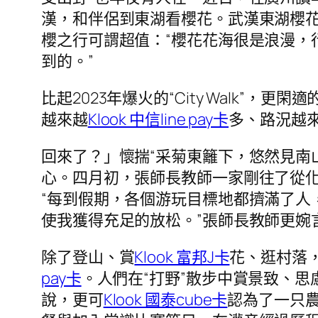
漢，和伴侶到東湖看櫻花。武漢東湖櫻
櫻之行可謂超值：“櫻花花海很是浪漫，
到的。”
比起2023年爆火的“City Walk”，更閑
越來越
Klook 中信line pay卡
多、路況越
回來了？」懷揣“采菊東籬下，悠然見南
心。四月初，張師長教師一家剛往了從
“每到假期，各個游玩目標地都擠滿了人
使我獲得充足的放松。”張師長教師更婉
除了登山、賞
Klook 富邦J卡
花、逛村落，
pay卡
。人們在“打野”散步中賞景致、
說，更可
Klook 國泰cube卡
認為了一只