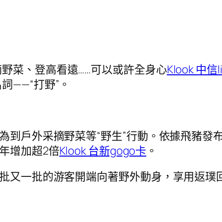
野菜、登高看遠……可以或許全身心
Klook 中信l
——“打野”。
釋為到戶外采摘野菜等“野生”行動。依據飛豬發
年增加超2倍
Klook 台新gogo卡
。
一批又一批的游客開端向著野外動身，享用返璞