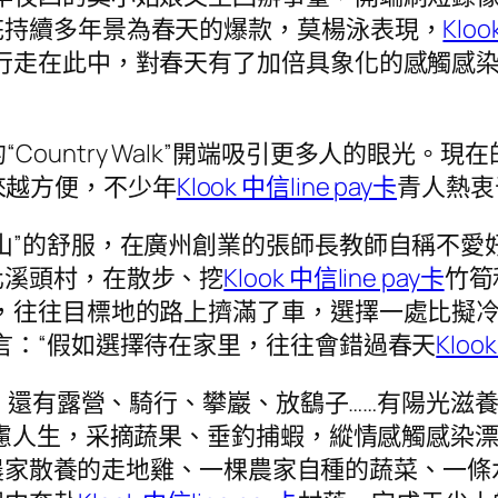
花持續多年景為春天的爆款，莫楊泳表現，
Klo
行走在此中，對春天有了加倍具象化的感觸感
適的“Country Walk”開端吸引更多人的眼光。現在
來越方便，不少年
Klook 中信line pay卡
青人熱衷
山”的舒服，在廣州創業的張師長教師自稱不愛
化溪頭村，在散步、挖
Klook 中信line pay卡
竹筍
，往往目標地的路上擠滿了車，選擇一處比擬
言：“假如選擇待在家里，往往會錯過春天
Kloo
還有露營、騎行、攀巖、放鷂子……有陽光滋養
思慮人生，采摘蔬果、垂釣捕蝦，縱情感觸感染
農家散養的走地雞、一棵農家自種的蔬菜、一條