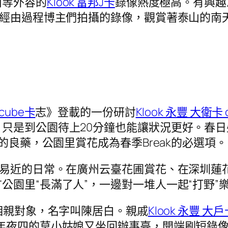
山等外容的
Klook 富邦J卡
錄像熱度極高。有興趣
們經由過程博主們拍攝的錄像，觀賞著泰山的南
泰cube卡
志》登載的一份研討
Klook 永豐 大衛卡 
只是到公園待上20分鐘也能讓狀況更好。春
的良藥，公園里賞花成為春季Break的必選項。
平易近的日常。在廣州云臺花圃賞花、在深圳蓮
公園里“長滿了人”，一邊對一堆人一起“打野”
打相親對象，名字叫陳居白。親戚
Klook 永豐 大戶
年夜四的莫小姑娘又坐回辦事臺，開端刷短錄