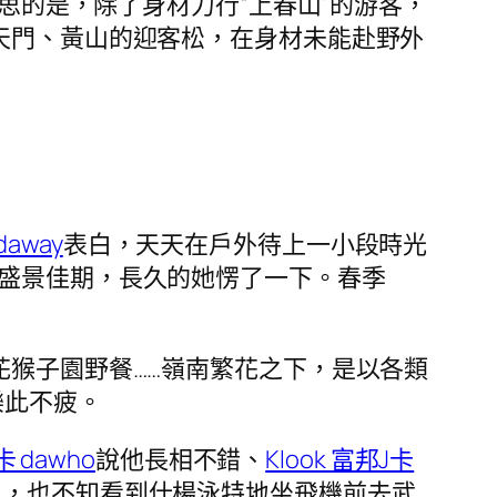
思的是，除了身材力行“上春山”的游客，
天門、黃山的迎客松，在身材未能赴野外
daway
表白，天天在戶外待上一小段時光
日盛景佳期，長久的她愣了一下。春季
花猴子園野餐……嶺南繁花之下，是以各類
樂此不疲。
卡 dawho
說他長相不錯、
Klook 富邦J卡
像，也不知看到什楊泳特地坐飛機前去武