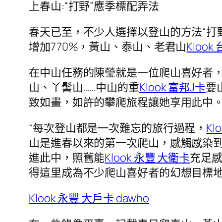
上春山:“打野”應季標配弄法
春天已至，不少人選擇以登山的方法“打
增加770%，黃山、泰山、老君山
Klook
在中山任務的陳瑩就是一位爬山喜好者
山、丫髻山……中山的重
Klook 富邦J卡
要
致如畫，如許的攀爬旅程讓她享用此中
“每次登山都是一次難忘的旅行過程，
Kl
山是進春以來的第一次爬山，感觸感染到
進此中，照舊能
Klook 永豐 大衛卡
充足
得這里成為不少爬山喜好者的幻想目標
Klook 永豐 大戶卡 dawho