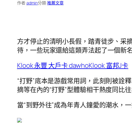
作者:
admin
分類:
推薦文章
方才停止的清明小長假，踏青徒步、采摘
待，一些玩家還給這類弄法起了一個新名詞
Klook 永豐 大戶卡 dawho
Klook 富邦J卡
“打野”底本是游戲常用詞，此刻則被詮
摘等在內的“打野”型體驗相干熱度同比往
當“到野外往”成為年青人鐘愛的潮水，