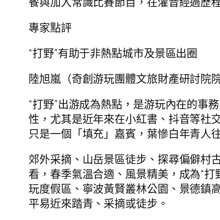
餐與加入常識比賽節目，在灌音經過歷
專家點評
“打野”有助于非熱點城市及景區出圈
陸旭嵐（奇創游玩團體文旅財產研討院
“打野”出游成為熱點，是游玩內在的事
性，尤其是近年來在小紅書、抖音等社交
只是一個「填充」嘉賓，葉慘白年青人
郊外采摘、山岳景區徒步、探尋偏僻村古
看，春季氣溫合適、風景精美，成為“打
玩度假區、寧波黃賢叢林公園、景德鎮高
平易近來踏青、采摘或徒步。