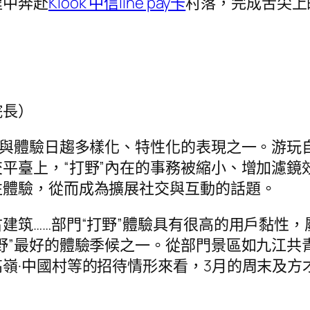
程中奔赴
Klook 中信line pay卡
村落，完成舌尖上
院長）
務與體驗日趨多樣化、特性化的表現之一。游玩
平臺上，“打野”內在的事務被縮小、增加濾鏡
往體驗，從而成為擴展社交與互動的話題。
建筑……部門“打野”體驗具有很高的用戶黏性
野”最好的體驗季候之一。從部門景區如九江共
嶺·中國村等的招待情形來看，3月的周末及方