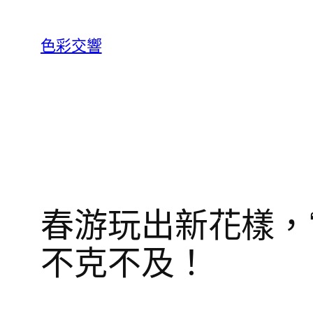
跳
至
色彩交響
主
要
內
容
春游玩出新花樣，“
不克不及！