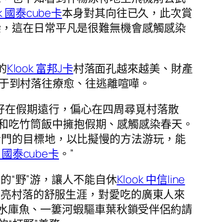
ok 國泰cube卡
本身對其向往已久，此次賞
染，這在日常平凡是很難無機會感觸感染
的
Klook 富邦J卡
村落面孔越來越美、財產
于到村落往療愈、往逃離喧嘩。
好在假期遠行，偏心在四周尋覓村落散
和吃竹筒飯中擁抱假期、感觸感染春天。
冷門的目標地，以比擬慢的方法游玩，能
k 國泰cube卡
。”
的“野”游，讓人不能自休
Klook 中信line
漂亮村落的舒服生涯，對愛吃的廣東人來
水庫魚、一簍河蝦驅車葉秋鎖受伴侶約請