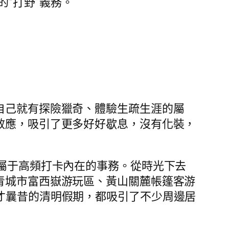
的“打野”義務。
自己就有探險獵奇、體驗生疏生涯的屬
效應，吸引了更多好好歇息，沒有化裝，
，屬于高頻打卡內在的事務。從時光下去
青城市富西嶽游玩區、黃山關麓帳篷客游
才曩昔的清明假期，都吸引了不少周邊居