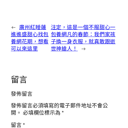
←
廣州紅睡蓮
注定，這是一個不服甜心一
進進盛甜心找包
包養網凡的春節：我們家孩
養網花期，想看
子換一身衣服，就真敢跟逝
可以來這里
世神搶人！
→
留言
發佈留言
發佈留言必須填寫的電子郵件地址不會公
開。
必填欄位標示為
*
留言
*