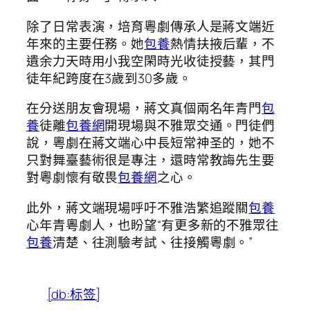
除了日常表演，培育粵劇傳承人是蔣文端近
年來的主要任務。她
包養
熱情扶掖后輩，不
遺余力天時用小我空閑時光收徒授藝，其門
徒年紀跨度在3歲到30多歲。
在分送朋友會現場，蔣文真個兩名年青門
包
養
徒離
包養網
開現場與不雅眾交通。門徒們
說，粵劇在蔣文端心中長短常神圣的，她不
只對舞臺藝術很是專注，還時常教誨先生要
對粵劇懷有敬畏
包養網
之心。
此外，蔣文端現場呼吁不雅浩繁追蹤關
包養
心年青粵劇人，也盼望“有更多新的不雅眾往
包養
清楚、往測驗考試、往接觸粵劇。”
[db:标签]