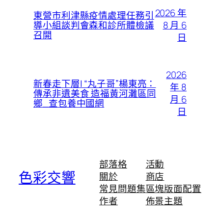
2026 年
東營市利津縣疫情處理任務引
8 月 6
導小組談判會森和診所體檢議
召開
日
2026
新春走下層| “丸子哥”楊東亮：
年 8
傳承非遺美食 造福黃河灘區同
月 6
鄉_查包養中國網
日
部落格
活動
色彩交響
關於
商店
常見問題集
區塊版面配置
作者
佈景主題