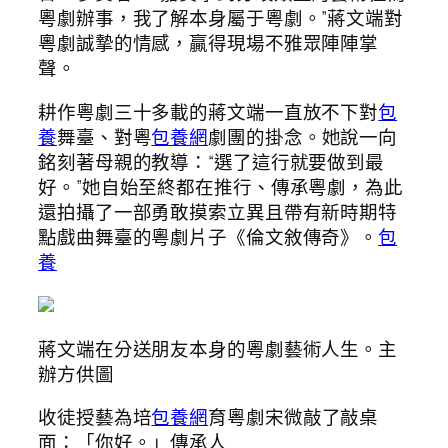
粵劇辦事，我了解本身屬于粵劇。”蔣文端對
粵劇誠摯的情感，贏得現場不雅眾陣陣掌
聲。
耕作粵劇三十多載的蔣文端一直放不下對
包
養
舞臺、對粵
包養網
劇團的掛念。她說一向
銘刻著母親的教導：“選了這行就要做到最
好。”她自始至終都在推行、傳承粵劇，為此
還拍攝了一部勇敢摸索立異且帶有新時期特
點戲曲舞臺的粵劇片子《倫文敘傳奇》。
包
養
蔣文端在分送朋友本身的粵劇藝術人生。主
辦方供圖
收徒授藝為培
包養網
育粵劇宋微敲了敲桌
面：「你好。」傳承人