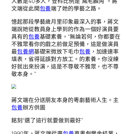
人數是40多人，登科比例是“鳳毛麟角”。蔣
文端從此開
包養
端了她的學藝之路。
憶起那段學藝歲月里印象最深入的事，蔣文
端說她從教員身上學到的作為一個好演員要
具有的
包養
基礎素養，“無論若何，你都要在
不雅眾看你的戲之前做足預備，這是做演員
最
包養網
基礎宋微放下毛巾
包養
，加速速率
填表，省得延誤對方放工。的素養。你沒練
好就出來扮演，這是不尊敬不雅眾，也不尊
敬本身。”
蔣文端在分送朋友本身的粵劇藝術人生。主
包養
辦方供圖
銘刻“選了這行就要做到最好”
1990年，蔣文端從廣
包養
東粵劇黌舍結業，