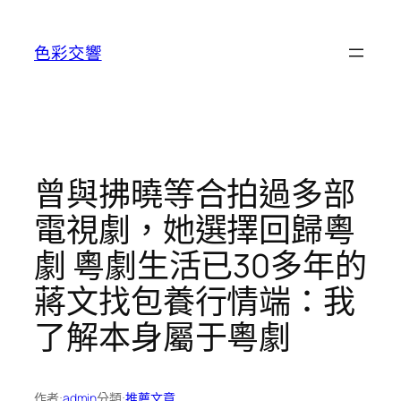
跳
至
色彩交響
主
要
內
容
曾與拂曉等合拍過多部
電視劇，她選擇回歸粵
劇 粵劇生活已30多年的
蔣文找包養行情端：我
了解本身屬于粵劇
作者:
admin
分類:
推薦文章