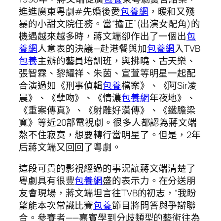
進進廣東粵劇#先婚後愛
包養網
，暖和又殘
暴的小甜文院任務。當“擔正”(出演女配角)的
機遇越來越多時，蔣文端卻作出了一個出
包
養網
人意表的決議—赴港餐與加
包養網
入TVB
包養
主辦的藝員培訓班，與拂曉、古天樂、
張智霖、黎耀祥、朱茵、宣萱等明星一起配
合演過如《刑事偵輯
包養
檔案》、《阿Sir凌
晨》、《孽吻》、《情濃
包養網
年夜地》、
《重案傳真》、《射雕好漢傳》、《鐵膽梁
寬》等近20部電視劇。很多人都認為蔣文端
熬不住寂寞，想要轉行當明星了。但是，2年
后蔣文端又回回了粵劇。
這段可貴的影視經過的事況讓蔣文端清楚了
粵劇具有很豐
包養網
盛的表示力。在分送朋
友會現場，蔣文端坦言往TVB的初志，“我盼
望能本次常識比賽
包養
節目將問答與爭辯聯
合。參賽者——嘉賓學到分歧類型的藝術往為