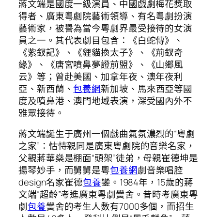
蔣文端是國度一級演員、中國戲劇梅花獎取
得者、廣東粵劇院藝術領導、有名粵劇扮演
藝術家，被譽為當今粵劇界最受接待的女演
員之一。其代表劇目包含：《白蛇傳》、
《紫釵記》、《貍貓換太子》、《荊釵奇
緣》、《唐宮噴鼻夢證前盟》、《山鄉風
云》等；曾赴美國、加拿年夜、澳年夜利
亞、新西蘭、
包養網
新加坡、馬來西亞等國
度及噴鼻港、澳門地域表演，深受國內外不
雅眾接待。
蔣文端誕生于廣州一個戲曲氣氛濃烈的“粵劇
之家”：怙恃親同是廣東粵劇院的音樂名家，
父親蔣華燊是棚面“頭架”徒弟，母親崔德坤是
揚琴妙手，而舅舅是粵
包養網
劇音樂唱腔
design名家崔德
包養
鑾。1984年，15歲的蔣
文端“超齡”考進廣東粵劇黌舍。昔時考廣東粵
劇
包養
黌舍的考生人數有7000多個，而招生