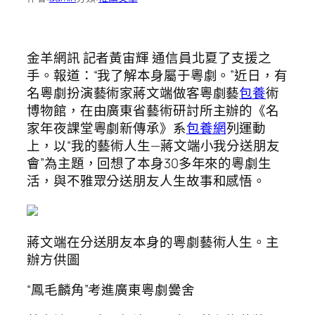
金羊網訊 記者黃宙輝 通信員北夏了支援之
手。報道：“我了解本身屬于粵劇。”近日，有
名粵劇扮演藝術家蔣文端做客粵劇藝
包養
術
博物館，在由廣東省藝術研討所主辦的《名
家年夜課堂粵劇新傳承》系
包養網
列運動
上，以“我的藝術人生—蔣文端小我分送朋友
會”為主題，回想了本身30多年來的粵劇生
活，與不雅眾分送朋友人生故事和感悟。
蔣文端在分送朋友本身的粵劇藝術人生。主
辦方供圖
“鳳毛麟角”考進廣東粵劇黌舍