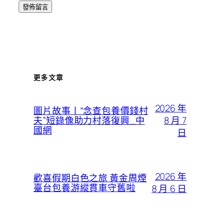
更多文章
2026 年
圖片故事丨“念查包養價錢村
8 月 7
夫”短錄像助力村落復興_中
國網
日
2026 年
歡喜假期白色之旅 黃金周煙
臺台包養游縱貫車守舊啦
8 月 6 日