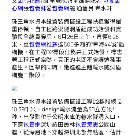
文
甜心花園
/圖 羊城晚報全媒體記者
包養甜
心網
張
包養妹
愛
包養網
麗 通信員 粵水軒
珠三角水資本設置裝備擺設工程扶植獲得嚴
重停頓，自工程路況隧洞盾組成功始發和實
驗段全線貫穿后，6月26日上午，直徑6.28
米、重
包養網推薦
達500多噸的“粵海44號”盾
構機，在工程D2標段任務井正式始發，標志
著工程正式當然，真正的老闆不會讓這種事
產生。回擊的同時，她進進主體輸水隧洞盾
構施工階段。
珠三角水資本設置裝備擺設工程D2標段總長
10.39千米，design輸水流量為30立方米/
秒，出發點位于公明水庫的輸水隧洞入口，
下穿
包養網
深圳羅田叢林
包養意思
公園山
體，從深層地下穿越深圳北部焦點區，估計