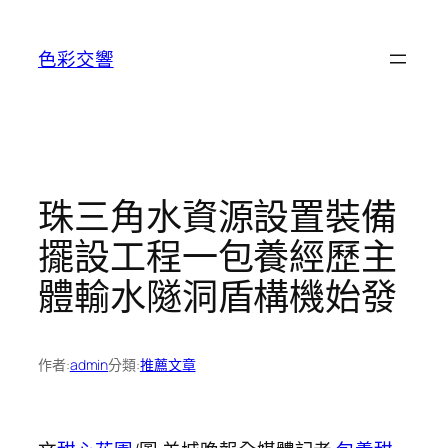
跳
至
色彩交響
主
要
內
容
珠三角水資源設置裝備
擺設工程一包養經歷主
體輸水隧洞盾構機始發
作者:
admin
分類:
推薦文章