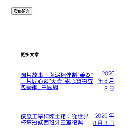
更多文章
2026
圖片故事｜與泥相伴制“善器”
年 8 月
一片匠心育“天青”甜心寶物查
包養網_中國網
8 日
2026 年
億嵐工學椅陳士銘：從世界
杯奪冠談西班牙王室復興
8 月 8 日