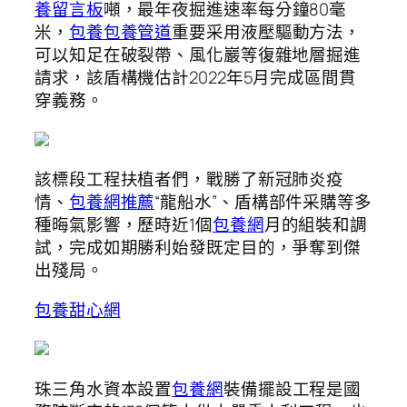
養留言板
噸，最年夜掘進速率每分鐘80毫
米，
包養
包養管道
重要采用液壓驅動方法，
可以知足在破裂帶、風化巖等復雜地層掘進
請求，該盾構機估計2022年5月完成區間貫
穿義務。
該標段工程扶植者們，戰勝了新冠肺炎疫
情、
包養網推薦
“龍船水”、盾構部件采購等多
種晦氣影響，歷時近1個
包養網
月的組裝和調
試，完成如期勝利始發既定目的，爭奪到傑
出殘局。
包養甜心網
珠三角水資本設置
包養網
裝備擺設工程是國