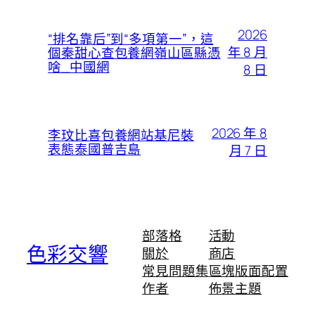
2026
“排名靠后”到“多項第一”，這
年 8 月
個秦甜心查包養網嶺山區縣憑
啥_中國網
8 日
2026 年 8
李玟比喜包養網站基尼裝
表態泰國普吉島
月 7 日
部落格
活動
色彩交響
關於
商店
常見問題集
區塊版面配置
作者
佈景主題