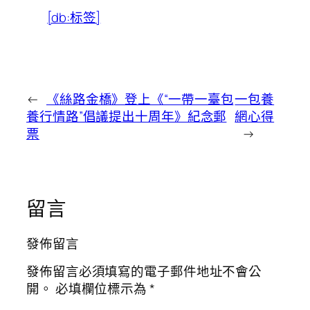
[db:标签]
←
《絲路金橋》登上《“一帶一臺包
一包養
養行情路”倡議提出十周年》紀念郵
網心得
票
→
留言
發佈留言
發佈留言必須填寫的電子郵件地址不會公
開。
必填欄位標示為
*