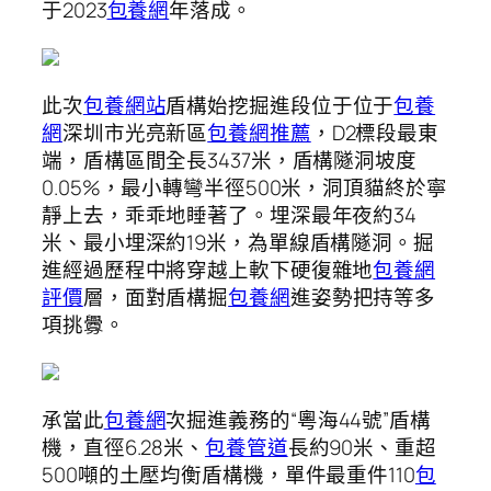
于2023
包養網
年落成。
此次
包養網站
盾構始挖掘進段位于位于
包養
網
深圳市光亮新區
包養網推薦
，D2標段最東
端，盾構區間全長3437米，盾構隧洞坡度
0.05%，最小轉彎半徑500米，洞頂貓終於寧
靜上去，乖乖地睡著了。埋深最年夜約34
米、最小埋深約19米，為單線盾構隧洞。掘
進經過歷程中將穿越上軟下硬復雜地
包養網
評價
層，面對盾構掘
包養網
進姿勢把持等多
項挑釁。
承當此
包養網
次掘進義務的“粵海44號”盾構
機，直徑6.28米、
包養管道
長約90米、重超
500噸的土壓均衡盾構機，單件最重件110
包