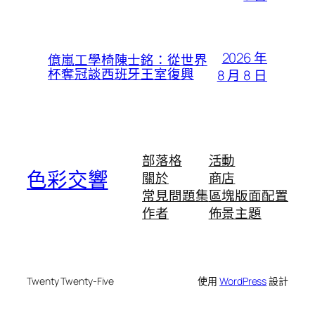
2026 年
億嵐工學椅陳士銘：從世界
杯奪冠談西班牙王室復興
8 月 8 日
部落格
活動
色彩交響
關於
商店
常見問題集
區塊版面配置
作者
佈景主題
Twenty Twenty-Five
使用
WordPress
設計