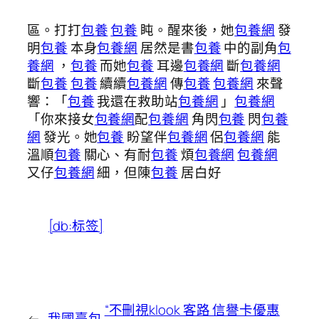
區。打打
包養
包養
盹。醒來後，她
包養網
發
明
包養
本身
包養網
居然是書
包養
中的副角
包
養網
，
包養
而她
包養
耳邊
包養網
斷
包養網
斷
包養
包養
續續
包養網
傳
包養
包養網
來聲
響：「
包養
我還在救助站
包養網
」
包養網
「你來接女
包養網
配
包養網
角閃
包養
閃
包養
網
發光。她
包養
盼望伴
包養網
侶
包養網
能
溫順
包養
關心、有耐
包養
煩
包養網
包養網
又仔
包養網
細，但陳
包養
居白好
[db:标签]
“不刪視klook 客路 信譽卡優惠
←
我國臺包