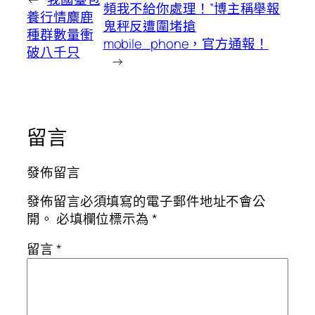
頻我不給你處理！”博主稱舉報
養行情麋鹿
鬼秤反遭圍堵搶
種群數量衝
mobile_phone，官方通報！
破八千只
→
留言
發佈留言
發佈留言必須填寫的電子郵件地址不會公
開。
必填欄位標示為
*
留言
*