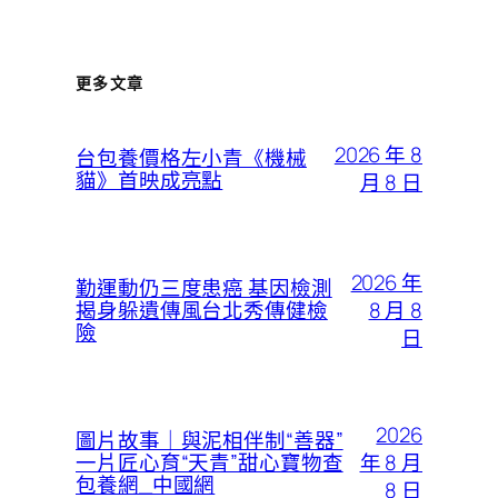
更多文章
2026 年 8
台包養價格左小青《機械
貓》首映成亮點
月 8 日
2026 年
勤運動仍三度患癌 基因檢測
8 月 8
揭身躲遺傳風台北秀傳健檢
險
日
2026
圖片故事｜與泥相伴制“善器”
年 8 月
一片匠心育“天青”甜心寶物查
包養網_中國網
8 日