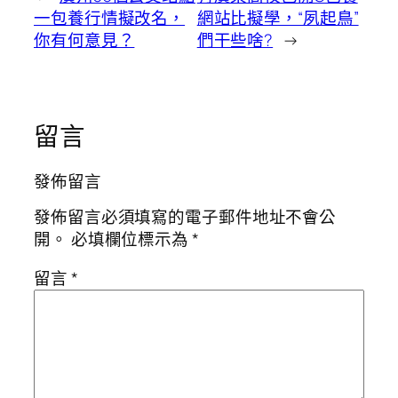
一包養行情擬改名，
網站比擬學，“夙起鳥”
你有何意見？
們干些啥?
→
留言
發佈留言
發佈留言必須填寫的電子郵件地址不會公
開。
必填欄位標示為
*
留言
*