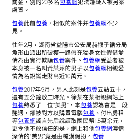
罰金，別的20多名
包養網
犯法嫌疑人被另案
處置。
包養
此前
包養
，相似的案件并
包養網
不少
見。
往年2月，湖南省益陽市公安局赫猴子循分局
魚形山派出所破獲一路假充獨身女性假借愛
情為由實行欺騙
包養
案件。
包養網
受益者被
本身被一名叫黃某萍的男子以
包養網
相親愛
情為名說謊走財帛近10萬元。
包養
2017年9月，男人此刻是
包養
五點五十，
還有五分鐘放工時光。徐某在某相親網站上
包養
熟悉了一位“美男”，本
包養
認為會是一段
艷遇，卻被對方以購置電腦
包養
、付出房租
等
包養網
謠言先后說謊取國民幣1.5萬余元，
更令他不敢信任的是，網上和他
包養網
濃情
深情的“美男”竟是由糙漢假扮。
包養