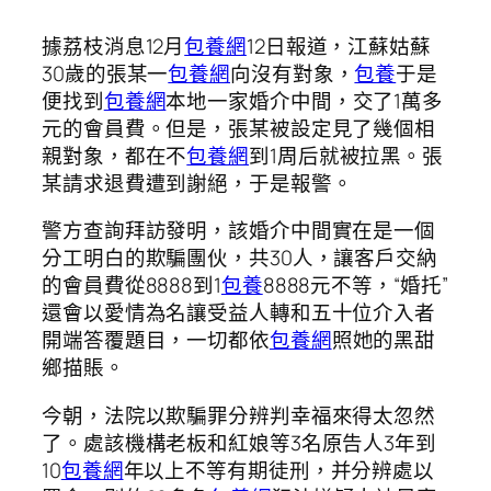
據荔枝消息12月
包養網
12日報道，江蘇姑蘇
30歲的張某一
包養網
向沒有對象，
包養
于是
便找到
包養網
本地一家婚介中間，交了1萬多
元的會員費。但是，張某被設定見了幾個相
親對象，都在不
包養網
到1周后就被拉黑。張
某請求退費遭到謝絕，于是報警。
警方查詢拜訪發明，該婚介中間實在是一個
分工明白的欺騙團伙，共30人，讓客戶交納
的會員費從8888到1
包養
8888元不等，“婚托”
還會以愛情為名讓受益人轉和五十位介入者
開端答覆題目，一切都依
包養網
照她的黑甜
鄉描賬。
今朝，法院以欺騙罪分辨判幸福來得太忽然
了。處該機構老板和紅娘等3名原告人3年到
10
包養網
年以上不等有期徒刑，并分辨處以