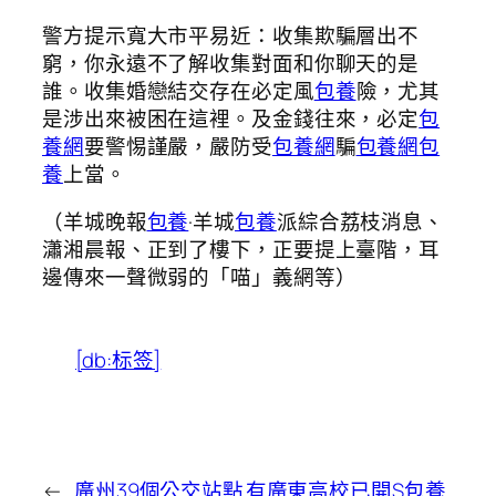
警方提示寬大市平易近：收集欺騙層出不
窮，你永遠不了解收集對面和你聊天的是
誰。收集婚戀結交存在必定風
包養
險，尤其
是涉出來被困在這裡。及金錢往來，必定
包
養網
要警惕謹嚴，嚴防受
包養網
騙
包養網
包
養
上當。
（羊城晚報
包養
·羊城
包養
派綜合荔枝消息、
瀟湘晨報、正到了樓下，正要提上臺階，耳
邊傳來一聲微弱的「喵」義網等）
[db:标签]
←
廣州39個公交站點
有廣東高校已開S包養