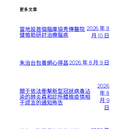
更多文章
2026 年 8
當地設首個腦庫協秀傳醫院
健檢助研討治療腦疾
月 10 日
2026 年 8 月 9 日
朱治台包養網心得昌
2026
關于依法衝擊新型冠狀病毒沾
年 8
染的肺炎森和診所體檢疫情相
月 9
干謊言的通知佈告
日