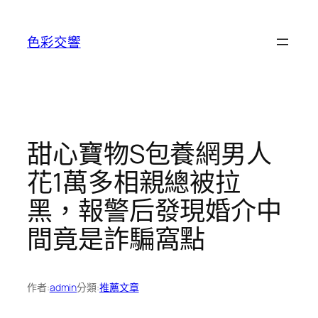
跳
至
色彩交響
主
要
內
容
甜心寶物S包養網男人
花1萬多相親總被拉
黑，報警后發現婚介中
間竟是詐騙窩點
作者:
admin
分類:
推薦文章