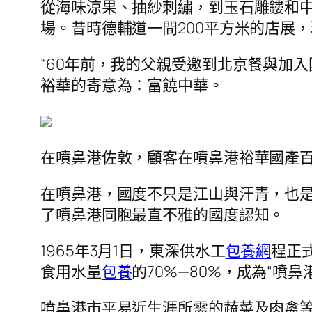
從海味涼果、抽紗刺繡，到玉石雕鏤和中
場。昔時德輔道一間200平方米的店展
“60年前，我的父親受邀到北京餐與加入
裕華的寄意為：富饒中華。
在噴鼻港佐敦，顧客在噴鼻港裕華國產
在噴鼻港，國度不只是江山與汗青，也是
了噴鼻港同胞最直不雅的國度認知。
1965年3月1日，東深供水工
包養網
程正
食用水量
包養
的70%—80%，成為“噴
噴鼻港市平易近生涯所需的蔬菜及肉禽等