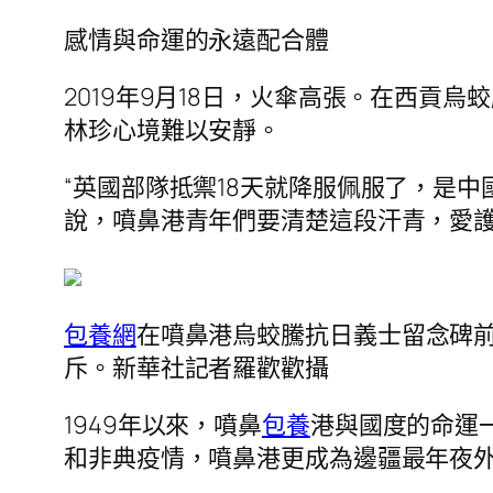
感情與命運的永遠配合體
2019年9月18日，火傘高張。在西貢
林珍心境難以安靜。
“英國部隊抵禦18天就降服佩服了，是
說，噴鼻港青年們要清楚這段汗青，愛
包養網
在噴鼻港烏蛟騰抗日義士留念碑
斥。新華社記者羅歡歡攝
1949年以來，噴鼻
包養
港與國度的命運
和非典疫情，噴鼻港更成為邊疆最年夜