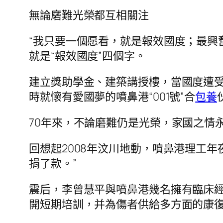
無論磨難光榮都互相關注
“我只要一個愿看，就是報效國度；最興
就是“報效國度”四個字。
建立獎助學金、建築講授樓，當國度遭
時就懷有愛國夢的噴鼻港“001號”合
包養
70年來，不論磨難仍是光榮，家國之情
回想起2008年汶川地動，噴鼻港理工
捐了款。”
震后，李曾慧平與噴鼻港幾名擁有臨床
開短期培訓，并為傷者供給多方面的康