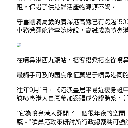
阻，保證了供港鮮活產物源源不竭。
守舊剛滿周歲的廣深港高鐵已有跨越15
車務營運總管李婉玲說，高鐵成為噴鼻
在噴鼻港西九龍站，搭客搭乘搭座從噴
最觸手可及的國度象征莫過于噴鼻港同
往年9月1日，《港澳臺居平易近棲身證
讓噴鼻港人自愿參加邊疆成分證體系，
“它為噴鼻港人翻開了一個很年夜的空間
感。”噴鼻港政策研討所行政總裁馮可強