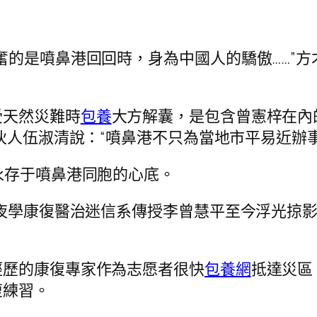
奮的是噴鼻港回回時，身為中國人的驕傲……”
受天然災難時
包養
大方解囊，是包含曾憲梓在內
伙人伍淑清說：“噴鼻港不只為當地市平易近辦
永存于噴鼻港同胞的心底。
年夜學康復醫治迷信系傳授李曾慧平至今浮光掠
經歷的康復專家作為志愿者很快
包養網
抵達災區
復練習。