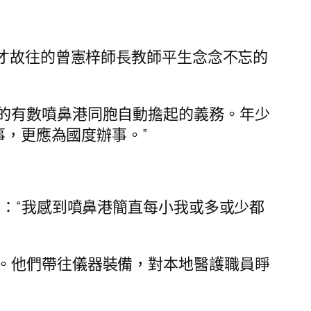
方才故往的曾憲梓師長教師平生念念不忘的
的有數噴鼻港同胞自動擔起的義務。年少
事，更應為國度辦事。”
影：“我感到噴鼻港簡直每小我或多或少都
。他們帶往儀器裝備，對本地醫護職員睜