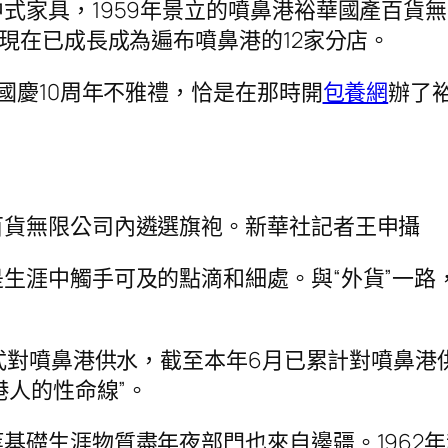
式家具，1959年景立的噴鼻港裕華國產百貨無
，現在已成長成為遍布噴鼻港的12家分店。
國慶10周年不雅禮，恰是在那時開
包養網
辦了
百貨無限公司內遴選旗袍。新華社記者王申攝
生涯中觸手可及的點滴和細處。與“外貨”一路
式對噴鼻港供水，截至本年6月已累計對噴鼻港供
鼻港人的性命線”。
基礎生涯物質盡年夜部門也來自邊疆。1962年