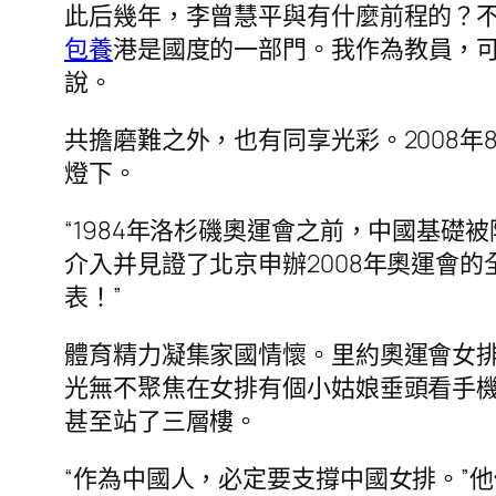
此后幾年，李曾慧平與有什麼前程的？不
包養
港是國度的一部門。我作為教員，可
說。
共擔磨難之外，也有同享光彩。2008
燈下。
“1984年洛杉磯奧運會之前，中國基礎被
介入并見證了北京申辦2008年奧運會的
表！”
體育精力凝集家國情懷。里約奧運會女
光無不聚焦在女排有個小姑娘垂頭看手
甚至站了三層樓。
“作為中國人，必定要支撐中國女排。”