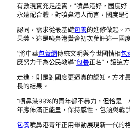
有數現實充足證實，“噴鼻港好，國度好
永遠配合體。對噴鼻港人而言，國度是
認同，需求從最基礎
包養
的進修做起。
果獎。這是噴鼻港黌舍初次參評這一國
“將中華
包養網
傳統文明與今世國情相
包
應努力于為公民教導“
包養
正名”，讓這
走進，則是對國度更逼真的認知。方才曩
長的結果。
“噴鼻港99%的青年都不暴力，但恰是
年應佈滿正能量，保持感性、包涵與戰爭
包養
噴鼻港青年正用舉動展現新一代的格式