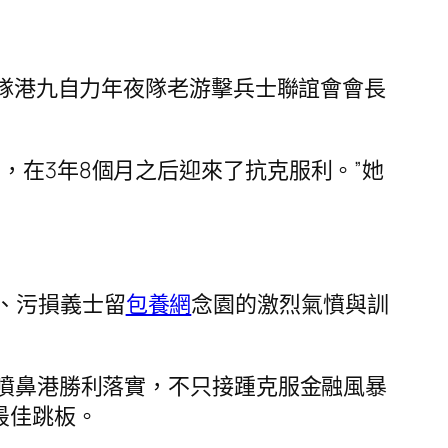
隊港九自力年夜隊老游擊兵士聯誼會會長
，在3年8個月之后迎來了抗克服利。”她
、污損義士留
包養網
念園的激烈氣憤與訓
在噴鼻港勝利落實，不只接踵克服金融風暴
最佳跳板。