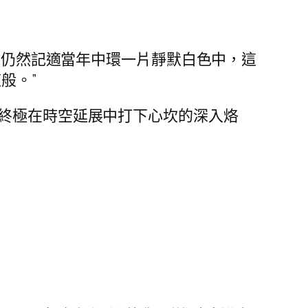
廣兆仍然記適當年中環一片靜默白色中，這
般。”
，終極在時空延展中打下心坎的深入烙