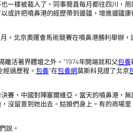
也一樣被裁人了。同事簡直每月都往四川，用
以或許把噴鼻港的經歷帶到邊疆，增進邊疆康
年8月，北京奧運會馬術競賽在噴鼻港勝利舉辦
隔離活著界體壇之外。”1974年開端就和父
包養
全經過歷程。
包養
“在
包養網
莫斯科見證了北京
排決賽，中國對陣塞爾維亞。當天的噴鼻港，無
機，沒留意到她出去。姑娘們身上。有的商場里
他們說。