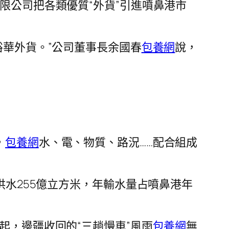
限公司把各類優質“外貨”引進噴鼻港市
裕華外貨。”公司董事長余國春
包養網
說，
，
包養網
水、電、物質、路況……配合組成
水255億立方米，年輸水量占噴鼻港年
起，邊疆收回的“三趟慢車”風雨
包養網
無