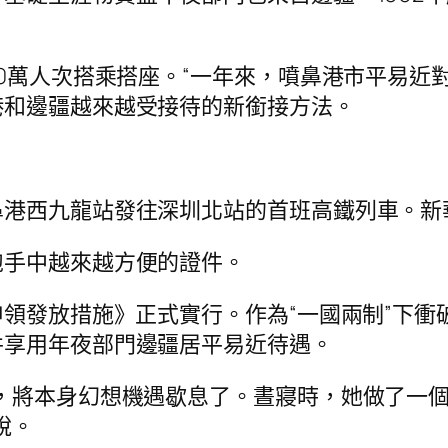
00萬人次搭乘搭座。“一年來，噴鼻港市平易近
港和邊疆越來越受接待的新銜接方法。
鼻港西九龍站發往深圳北站的首班高鐵列車。新
胞手中越來越方便的證件。
申領發放措施》正式實行。作為“一國兩制”下
并享用年夜部門邊疆居平易近待遇。
，將本身幻想機遇歇息了。晝寢時，她做了一
說。