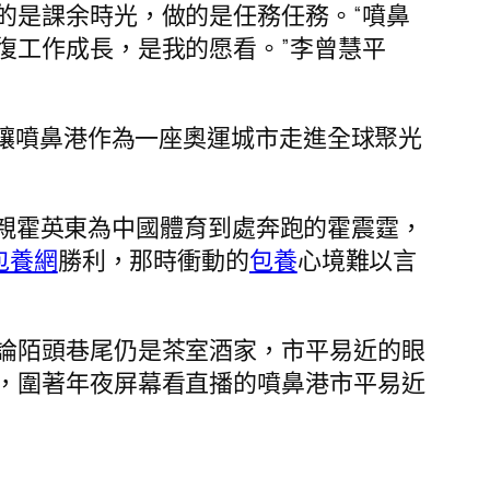
的是課余時光，做的是任務任務。“噴鼻
復工作成長，是我的愿看。”李曾慧平
，讓噴鼻港作為一座奧運城市走進全球聚光
親霍英東為中國體育到處奔跑的霍震霆，
包養網
勝利，那時衝動的
包養
心境難以言
論陌頭巷尾仍是茶室酒家，市平易近的眼
，圍著年夜屏幕看直播的噴鼻港市平易近