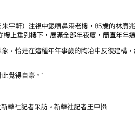
郜婕 朱宇軒）注視中銀噴鼻港老樓，85歲的林
從樓上垂到樓下，展滿全部年夜廈，簡直年年這
想象，恰是在這種年年事歲的陶冶中反復建構
對此覺得自豪。”
收新華社記者采訪。新華社記者王申攝