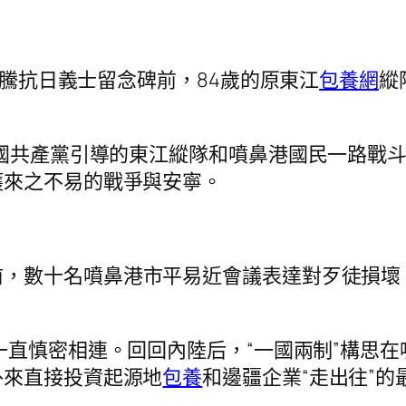
烏蛟騰抗日義士留念碑前，84歲的原東江
包養網
縱
中國共產黨引導的東江縱隊和噴鼻港國民一路戰斗
護來之不易的戰爭與安寧。
前，數十名噴鼻港市平易近會議表達對歹徒損壞
一直慎密相連。回回內陸后，“一國兩制”構思
外來直接投資起源地
包養
和邊疆企業“走出往”的