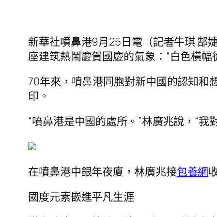
新華社噴鼻港9月25日電（記者牛琪 
座建筑熱鬧慶賀國慶的氣象：“白色橫幅
70年來，噴鼻港同胞對新中國的認知和
印。
“噴鼻港是中國的處所。”林廣兆說，“我
在噴鼻港中銀年夜廈，林廣兆接
包養網
國度元素嵌進平凡生涯