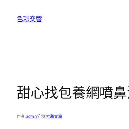
跳
至
色彩交響
主
要
內
容
甜心找包養網噴鼻
作者:
admin
分類:
推薦文章