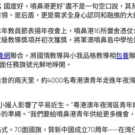
；國度好，噴鼻港更好”盡不是一句空口說，其
引領、是后盾，更是需求全身心認同和融進的大
本年教員節表揚年夜會上，噴鼻港16所黌舍憑
度級教導獎項并初次獲獎，將軍澳噴鼻島中學恰
養網
聯合，將國情教導與小我品格教導相
包養
方面任務旗號光鮮地睜開。
昔的兩天里，約4000名粵港澳青年走進年夜
一小撮人影響了平易近生。”粵港澳年夜灣區青
的準繩。“我們要給噴鼻港青年供給更多機會，
。70面國旗，賀新中國成立70周年——在灣仔