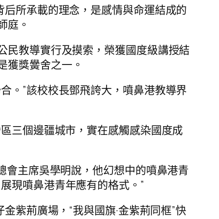
背后所承載的理念，是感情與命運結成的
師庭。
仗公民教導實行及摸索，榮獲國度級講授結
是獲獎黌舍之一。
聯合。”該校校長鄧飛誇大，噴鼻港教導界
灣區三個邊疆城市，實在感觸感染國度成
年總會主席吳學明說，他幻想中的噴鼻港青
展現噴鼻港青年應有的格式。”
金紫荊廣場，“我與國旗·金紫荊同框”快