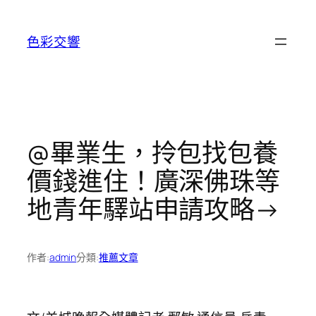
跳
至
色彩交響
主
要
內
容
@畢業生，拎包找包養
價錢進住！廣深佛珠等
地青年驛站申請攻略→
作者:
admin
分類:
推薦文章