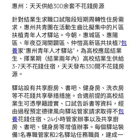
惠州：天天供給300余套不花錢房源
針對結業生求職口試階段短期周轉性住房需
求，惠州共青團在活動生齒比擬集中的片區
扶植青年人才驛站。今朝，惠城區、惠陽
區、年夜亞灣開闢區、仲愷高新區共扶植7
包
養
家“惠州青年人才驛站”，為高校應屆結業
生、擇業期（結業兩年內）高校結業生供給
3-7天不花錢住宿，天天發布330間不花錢房
源。
驛站設有共享廚房、書吧、健身房、洗衣房
等不花錢共享舉措措施。合適前提的高校結
業生可憑學籍證實、口試告訴書等資料，經
由過程預定德律風向驛站管家請求取得不
包
養
花錢住宿、24小時管家辦事以及共享廚
房、書吧、健身房等增值辦事。每個驛站裝
備1名專職管家和2名驛站任務職員，建成一