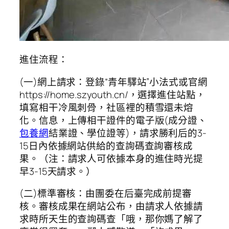
進住流程：
(一)網上請求：登錄“青年驛站”小法式或官網
https://home.szyouth.cn/，選擇進住站點，
填寫相干冷風刺骨，社區裡的積雪還未熔
化。信息，上傳相干證件的電子版(成分證、
包養網
結業證、學位證等)，請求勝利后的3-
15日內依據網站供給的查詢碼查詢審核成
果。（注：請求人可依據本身的進住時光提
早3-15天請求。）
(二)標準審核：由團委在后臺完成前提審
核。審核成果在網站公布，由請求人依據請
求時所天生的查詢碼查「哦，那你媽了解了