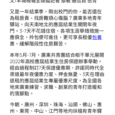
文/羊城晚報全媒體記者 鄢敏 通信員 岳青
又是一年結業季，剛出校門的你，能否還在
為租房貴、找房難煩心傷腦？廣東多地青年
驛站，向天南地北的應屆結業生關閉年夜
門。3-7天不花錢住宿、各項生涯舉措措施一
應俱全，拎包便可進住，更可享長租優
包養
惠，緩解階段性住房艱苦。
本年5月-7月，廣東共青團結合相干單元展開
2022年高校應屆結業生住房保證辦事舉動。
經由過程制訂7天保證優惠期、許諾同時代全
渠道最年夜優惠力度、押金無憂、3天在理由
退租的應屆結業生專屬優惠尺度，為全國各
地來廣東練習、求職、創業的青年打造暖和
的落腳點。
今朝，廣州、深圳、珠海、汕頭、佛山、惠
州、東莞、中山、江門等地均扶植有青年驛