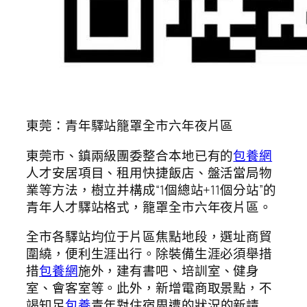
東莞：青年驛站籠罩全市六年夜片區
東莞市、鎮兩級團委整合本地已有的
包養網
人才安居項目、租用快捷飯店、盤活當局物
業等方法，樹立并構成“1個總站+11個分站”的
青年人才驛站格式，籠罩全市六年夜片區。
全市各驛站均位于片區焦點地段，選址商貿
圍繞，便利生涯出行。除裝備生涯必須舉措
措
包養網
施外，建有書吧、培訓室、健身
室、會客室等。此外，新增電商取景點，不
竭知足
包養
青年對住宿周遭的狀況的新請