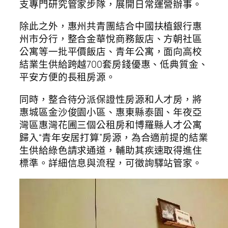
支專門研究管家步隊，展開日常運營辦事。
除此之外，惠州共青團結合中國扶植銀行惠
州市分行，整合金華悅商務飯店、方朝社區
公寓等一批平價飯店、青年公寓，面向高校
結業生供給跨越700套房錢優惠、低典質金、
平安方便的長租房源。
同時，整合待分派保證性房源和人才房，將
惠城區金沙俊園小區、惠東縣泰園、年夜亞
灣區惠灣花圃三個公租房和博羅縣人才公寓
歸入“青年安居打算”房源，為合適前提的結業
生供給綠色請求通道，輔助其疾速取得進住
標準。詳細信息與流程，可徵詢驛站管家。