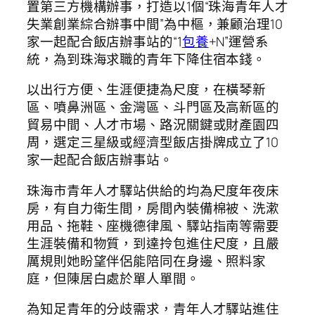
置第三方機構辦事，打造以1個“珠海青年人才
失業創業綜合辦事中間”為中樞，兼顧治理10
家一起配合飯店辦事站的“1
包養
+N”運營系
統，為到珠海求職的青年下降住宿本錢。
以出行方便、生涯便捷為尺度，在橫琴新
區、噴鼻洲區、金灣區、斗門區及高新區的
貿易中間、人才市場、路況關鍵或財產園四
周，選定三星級或經濟型飯店掛牌成立了10
家一起配合飯店辦事站。
珠海市青年人才驛站供給的均為尺度年夜床
房，有自力衛生間，房間內裝備棉被、洗漱
用品、拖鞋、座機德律風、驛站指南等需要
生涯裝備和物質，到達拎包進住尺度，且嚴
厲規則她盼望伴侶能陪同在身邊、照料家
庭，但陳居白處於單人單間。
為知足青年的分歧需求，青年人才驛站進住