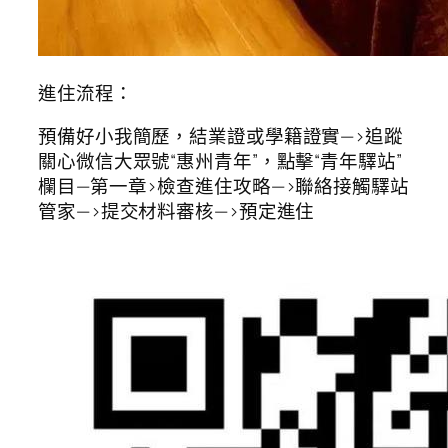
進住流程：
預備好小我簡歷，結業證或學籍證實—>追蹤
關心微信大眾號“惠州青年”，點擊“青年驛站”
欄目—第一章>檢查進住攻略—>聯絡接觸驛站
管家—>提交材料審核—>預定進住