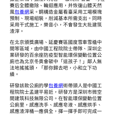
賽后全體撤除、輪迴應用，并恢復山體天然
風
包養網
采。鋼構造金屬看臺采用工場模塊
預制、現場組裝，削減基本所需支出。同時
采用干式施工，樂音小，不會發生大批建筑
渣滓。
在北京頒獎廣場、延慶賽區國度雪車雪橇中
間等區域，由中國工程院院士帶隊、深圳企
業研發的百余座防疫型智能環保變動位置公
廁也為北京冬奧會碳中「這孩子！」鄰人無
法地搖搖頭，「那你歸去吧，小和立下功
績。
研發該款公廁的學
包養網
術帶頭人是中國工
程院院士孟建平易近，研發方是深圳市微空
間建筑科技無限公司。在智能環保變動位置
公廁里，感應洗手、感應皂液、感應烘手、
感應渣滓桶一應俱全，揮一揮手即可完成一