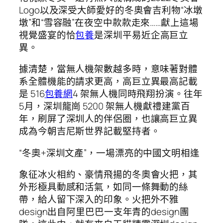
Logo以及深受大師愛好的冬奧會吉利物“冰墩
墩”和“雪容融”在夜空中款款走來……獻上這場
視覺盛宴的恰
包養
是深圳平易近企高巨立
異。
據清楚，當無人機架數越多時，意味著對體
系全體機能的請求更高，高巨立異最高記載
是 516
包養網
4 架無人機同時飛翔扮演。往年
5月，深圳龍崗 5200 架無人機獻禮建黨百
年，刷屏了深圳人的伴侶圈，也讓高巨立異
成為今朝吉尼斯世界記載堅持者。
“冬奧+深圳文產”，一場漂亮的中國文明相逢
象征冰火相約、豪情飛揚的冬奧會火把，其
外形極具動感和活氣，如同一條舞動的絲
帶，給人留下深入的印象。火把外不雅
design出自阿里巴巴一支年青的design團