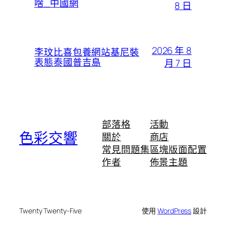
啥_中國網
8 日
2026 年 8
李玟比喜包養網站基尼裝
表態泰國普吉島
月 7 日
部落格
活動
色彩交響
關於
商店
常見問題集
區塊版面配置
作者
佈景主題
Twenty Twenty-Five
使用
WordPress
設計