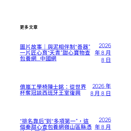
更多文章
2026
圖片故事｜與泥相伴制“善器”
年 8 月
一片匠心育“天青”甜心寶物查
包養網_中國網
8 日
2026 年
億嵐工學椅陳士銘：從世界
杯奪冠談西班牙王室復興
8 月 8 日
2026
“排名靠后”到“多項第一”，這
年 8 月
個秦甜心查包養網嶺山區縣憑