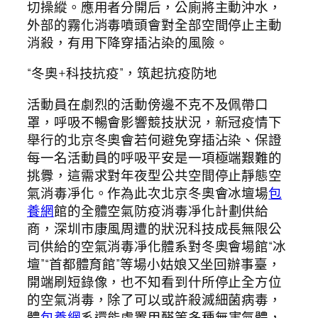
切操縱。應用者分開后，公廁將主動沖水，
外部的霧化消毒噴頭會對全部空間停止主動
消殺，有用下降穿插沾染的風險。
“冬奧+科技抗疫”，筑起抗疫防地
活動員在劇烈的活動傍邊不克不及佩帶口
罩，呼吸不暢會影響競技狀況，新冠疫情下
舉行的北京冬奧會若何避免穿插沾染、保證
每一名活動員的呼吸平安是一項極端艱難的
挑釁，這需求對年夜型公共空間停止靜態空
氣消毒凈化。作為此次北京冬奧會冰壇場
包
養網
館的全體空氣防疫消毒凈化計劃供給
商，深圳市康風周遭的狀況科技成長無限公
司供給的空氣消毒凈化體系對冬奧會場館“冰
壇”“首都體育館”等場小姑娘又坐回辦事臺，
開端刷短錄像，也不知看到什所停止全方位
的空氣消毒，除了可以或許殺滅細菌病毒，
體
包養網
系還能處置甲醛等多種無害氣體，