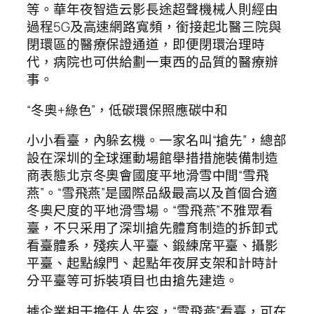
等。華年夜智造云影長途超聲機械人則經由
過程5G及高速網路寬頻，銜接起北醫三院與
閉環區的醫療保證通道，即便閉環治理時
代，病院也可供給劃一東西的品質的醫療辦
事。
“冬奧+綠色”，低碳環保照應碳中和
小小看臺，內躲玄機。一家名叫“搶先”，總部
設在深圳的全球運動場館舉措措施裝備制造
商表態北京冬奧會國度平地滑雪中間“雪飛
燕”。“雪飛燕”是國際品級最高以及首個合適
冬奧尺度的平地滑雪場。“雪飛燕”不雅眾看
臺，不只采用了深圳搶先體育制造的拆卸式
看臺體系，殘疾人平臺、鍛練席平臺、攝影
平臺、起點線門、起點年夜屏支架和計時計
分平臺等可拆裝項目也由搶先建造。
據企業相干擔任人先容，“雪飛燕”看臺，可在