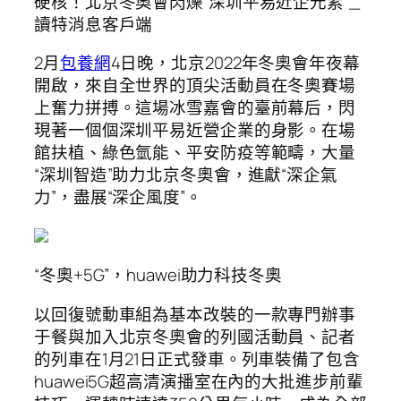
硬核！北京冬奧會閃爍“深圳平易近企元素”_
讀特消息客戶端
2月
包養網
4日晚，北京2022年冬奧會年夜幕
開啟，來自全世界的頂尖活動員在冬奧賽場
上奮力拼搏。這場冰雪嘉會的臺前幕后，閃
現著一個個深圳平易近營企業的身影。在場
館扶植、綠色氫能、平安防疫等範疇，大量
“深圳智造”助力北京冬奧會，進獻“深企氣
力”，盡展“深企風度”。
“冬奧+5G”，huawei助力科技冬奧
以回復號動車組為基本改裝的一款專門辦事
于餐與加入北京冬奧會的列國活動員、記者
的列車在1月21日正式發車。列車裝備了包含
huawei5G超高清演播室在內的大批進步前輩