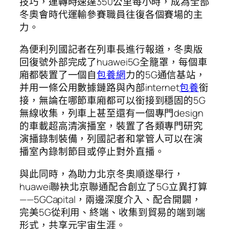
技巧，運轉時速達350公里每小時，成為全部
冬奧會時代運輸參賽職員往復各個賽場的主
力。
為便利列國記者在列車長進行報道，冬奧版
回復號外部完成了huawei5G全籠罩，每個車
廂都裝置了一個自
包養網
力的5G通信基站，
并用一條公用數據鏈路與內部internet
包養
銜
接，無論在哪節車廂都可以銜接到穩固的5G
無線收集，列車上甚至還有一個專門design
的車載超高清演播室，裝置了各類專門研究
演播錄制裝備，列國記者和掌管人可以在演
播室內錄制節目或停止對外直播。
與此同時，為助力北京冬奧順遂舉行，
huawei聯袂北京聯通配合創立了5G立異打算
——5GCapital，兩邊深度介入、配合開闢，
完美5G從利用、終端、收集到貿易的端到端
形式，共享元宇宙生涯。