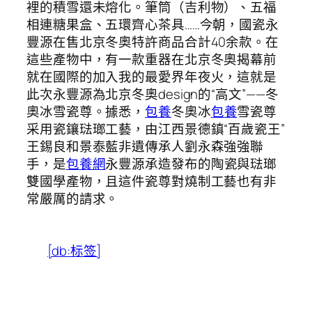
裡的積雪還未熔化。筆筒（吉利物）、五福
相連糖果盒、五環齊心茶具……今朝，國瓷永
豐源在售北京冬奧特許商品合計40余款。在
這些產物中，有一款重器在北京冬奧揭幕前
就在國際的加入我的最愛界年夜火，這就是
此次永豐源為北京冬奧design的“高文”——冬
奧冰雪瓷尊。據悉，
包養
冬奧冰
包養
雪瓷尊
采用瓷鑲琺瑯工藝，由江西景德鎮“百歲瓷王”
王錫良和景泰藍非遺傳承人劉永森強強聯
手，是
包養網
永豐源承造發布的陶瓷與琺瑯
雙國學產物，且這件瓷尊對燒制工藝也有非
常嚴厲的請求。
[db:标签]