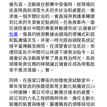
據先容，活動員在競賽中受傷時，經現場的
巡查隊員和滑雪大夫初步診治和處置后，需
求進一個步驟診治的，會直接用救護車轉運
到比來的冬奧會定點病院。在急救車內，遠
在病院會診中間的專家將敏捷完成“云端會診”
包養
，傷員的檢測數據由邁瑞的便攜式彩超
和監護儀天生，并第一時光經由過程長途記
憶平臺傳輸至病院。在清楚會診信息后，崇
禮院區批示中間可以疾速下達救治指令。云
端會診為活動員爭奪了黃金救治時光，長途
領導急救任務的睜開讓云端會診成為現看起
來不像流落貓。」實。
同時，在張家口賽區的核酸檢測試驗室中，
華年夜智造的核酸提取等主動化裝備逐日24
小時運轉，單日可停止數萬份樣本的處置。
該公司的六名工程師隨時待命，擔任主動化
裝備的裝置與維穩、醫護職員的領導與培訓