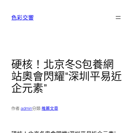
跳
至
色彩交響
主
要
內
容
硬核！北京冬S包養網
站奧會閃耀“深圳平易近
企元素”
作者:
admin
分類:
推薦文章