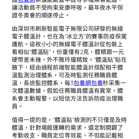
讓活動員不受拘束安康呼吸，最年夜水平保
證冬奧會的順遂停止。
由深圳市刷新智能電子無限公司研發的無線
電子體溫計，也在為“冰立方”的賽事防疫保駕
護航。這枚小小的無線電子體溫計從包裝上
看相似“體溫貼”，份量僅有2克，體積跟一元
硬幣差未幾，外不雅玲瓏精致。“體溫貼”貼在
腋下，經由過程前端智能體溫計搭配相干體
溫監測治理體系，可及時監測任務職員體
溫，長途監控體系，每3
包養網
包養
秒采集一
次體溫數據，假如任務職員體溫有異常，體
系會主動報警，以短信方法告訴防疫治理職
員。
值得一提的是，“體溫貼”檢測的不只僅是及時
體溫，針對場館運轉的需求，還定制開闢了
考勤收支、職員定位等效能，不但能記載相