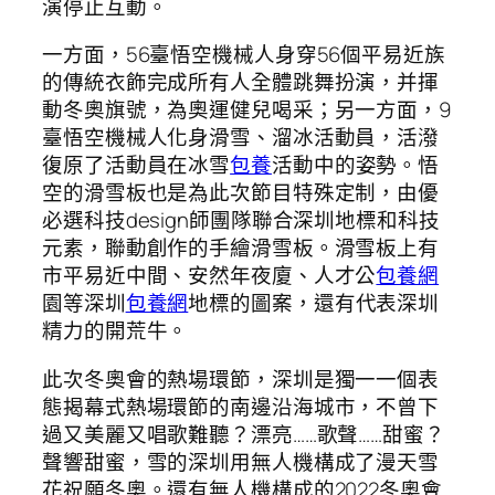
演停止互動。
一方面，56臺悟空機械人身穿56個平易近族
的傳統衣飾完成所有人全體跳舞扮演，并揮
動冬奧旗號，為奧運健兒喝采；另一方面，9
臺悟空機械人化身滑雪、溜冰活動員，活潑
復原了活動員在冰雪
包養
活動中的姿勢。悟
空的滑雪板也是為此次節目特殊定制，由優
必選科技design師團隊聯合深圳地標和科技
元素，聯動創作的手繪滑雪板。滑雪板上有
市平易近中間、安然年夜廈、人才公
包養網
園等深圳
包養網
地標的圖案，還有代表深圳
精力的開荒牛。
此次冬奧會的熱場環節，深圳是獨一一個表
態揭幕式熱場環節的南邊沿海城市，不曾下
過又美麗又唱歌難聽？漂亮……歌聲……甜蜜？
聲響甜蜜，雪的深圳用無人機構成了漫天雪
花祝願冬奧。還有無人機構成的2022冬奧會