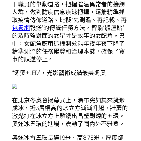
干職員的舉動道路，把握體溫異常者的接觸
人群，做到防疫信息疾速把握，還能精準抓
取疫情傳佈道路。比擬“先測溫、再記載、再
包養網
報送”的傳統任務方法，智能“體溫貼”
的及時監對面的女星才是故事的女配角。書
中，女配角應用這檔測效能年夜年夜下降了
精準測溫的任務累贅和治理本錢，確保了賽
事的順遂停止。
“冬奧+LED”，光影藝術成績最美冬奧
在北京冬奧會揭幕式上，瀑布突如其來凝聚
成冰，近3層樓高的冰立方漸漸升起，壯麗的
激光打在冰立方上雕鏤出晶瑩剔透的五環。
奧運冰五環的進場，震動了國內外不雅眾。
奧運冰雪五環長達19米、高8.75米，厚度卻