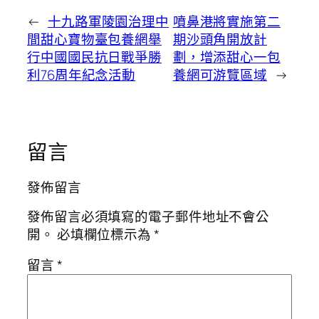
←
十九路軍陵園治理中
噴鼻港將實施第二
間甜心寶物臺包養網舉
期沙頭角開放計
行中國國民抗日戰爭勝
劃，增添甜心一包
利76周年紀念活動
養網可游覽區域
→
留言
發佈留言
發佈留言必須填寫的電子郵件地址不會公
開。
必填欄位標示為
*
留言
*