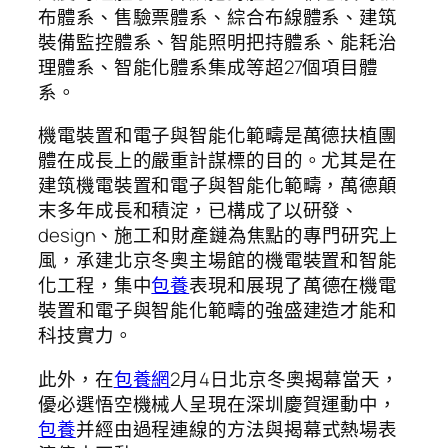
布體系、售驗票體系、綜合布線體系、建筑
裝備監控體系、智能照明把持體系、能耗治
理體系、智能化體系集成等超27個項目體
系。
機電裝置和電子與智能化範疇是萬德扶植團
體在成長上的嚴重計謀標的目的。尤其是在
建筑機電裝置和電子與智能化範疇，萬德顛
末多年成長和積淀，已構成了以研發、
design、施工和財產鏈為焦點的專門研究上
風，承建北京冬奧主場館的機電裝置和智能
化工程，集中
包養
表現和展現了萬德在機電
裝置和電子與智能化範疇的強盛建造才能和
科技實力。
此外，在
包養網
2月4日北京冬奧揭幕當天，
優必選悟空機械人呈現在深圳慶賀運動中，
包養
并經由過程連線的方法與揭幕式熱場表