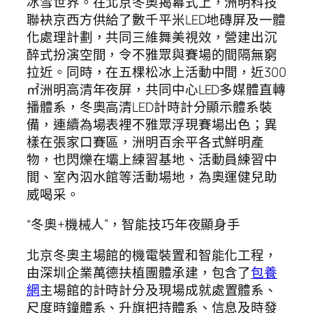
冰雪世界。在北京冬奧揭幕式上，洲明科技
聯袂京西方供給了數千平米LED地磚屏及一體
化處理計劃，共同三維舞美視效，營建出沉
醉式扮演空間，令不雅眾與賽場的間隔無窮
拉近。同時，在五棵松冰上活動中間，近300
㎡洲明高清年夜屏，共同中心LED多媒體直轉
播體系，冬奧高清LED計時計分顯示體系裝
備，連續為場表裡不雅眾浮現賽場出色；異
樣在張家口賽區，洲明百余平各式鮮明產
物，也閃爍在壩上練習基地、活動員練習中
間、室內泅水館等活動場地，為奧運健兒助
威喝采。
“冬奧+機械人”，智能技巧年夜顯身手
北京冬奧主場館的機電裝置和智能化工程，
由深圳企業萬德扶植團體承建，包含了
包養
網
主場館的計時計分及現場成就處置體系、
尺度時鐘體系、升旗把持體系、信息及時發