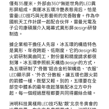
僅有35厘米，外部由360°無逝世角的LED異
形屏組成。奧運冰五環冷艷表態背后，恰是
雷曼LED技巧與光影藝術的完善融會。作為中
國航天工作計謀一起配合伙伴，雷曼光電及
子公司康碩展介入揭幕式異形屏design研發
制造。
據企業相干擔任人先容，冰五環的構造特色
是異形、年夜跨距、低剛度，它的design和
火箭研制異曲同工，對份量和精度請求都很
刻薄。冰五環參照航天構造design的方式，
為五環研制了“骨骼”鋁合金桁架構造、“衣服”
LED顯示屏、“外衣”分散板，讓五環也跟火箭
的箭體一樣，既堅又輕。別的，五環要在全
部空中體系的最年夜起落裝配冰立方中升
起，每一個經過歷程都要共同得嚴絲合縫。
洲明科技異樣用LED技巧點“靚”北京冬奧會的