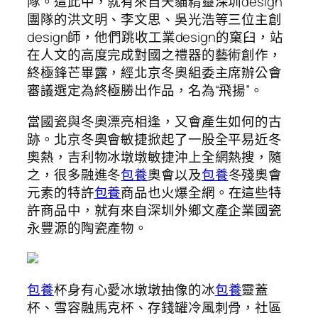
隊。這此中，就有來自天貓精靈深圳design
團隊的洪文明、李文思、吳光浩等三位主創
design師，他們跳收工業design的窠臼，站
在人文的高度完成對國之禮器的藝術創作，
終極鋒芒畢露，經北京冬奧組委主席辦公會
審議選定為終極勝出作品，名為“飛揚”。
當國瓷與冬奧漂亮相逢，又會產生如何的古
跡。北京冬奧會敏捷掀起了一股全平易近冬
奧熱，吉利物冰墩墩敏捷沖上全網熱搜，隨
之，很多融進冬
包養
奧會以及
包養
冬殘奧會
元素的特許
包養
商品也火爆全網。在這些特
許商品中，就有來自深圳外鄉文產企業國瓷
永豐源的陶瓷產物。
包養
杯身有心愛冰墩墩抽像的冰
包養
靈蓋
杯、雪容融馬克杯、存錢罐冷風刺骨，社區