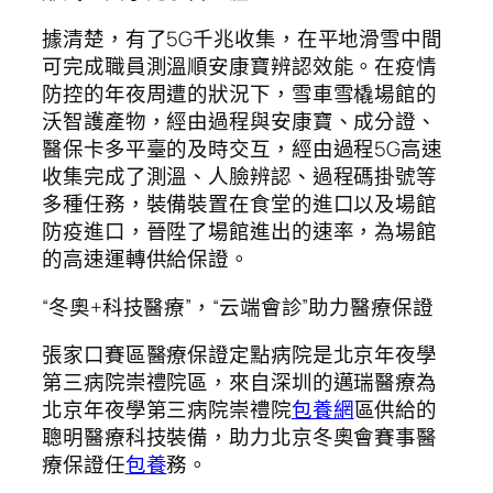
據清楚，有了5G千兆收集，在平地滑雪中間
可完成職員測溫順安康寶辨認效能。在疫情
防控的年夜周遭的狀況下，雪車雪橇場館的
沃智護產物，經由過程與安康寶、成分證、
醫保卡多平臺的及時交互，經由過程5G高速
收集完成了測溫、人臉辨認、過程碼掛號等
多種任務，裝備裝置在食堂的進口以及場館
防疫進口，晉陞了場館進出的速率，為場館
的高速運轉供給保證。
“冬奧+科技醫療”，“云端會診”助力醫療保證
張家口賽區醫療保證定點病院是北京年夜學
第三病院崇禮院區，來自深圳的邁瑞醫療為
北京年夜學第三病院崇禮院
包養網
區供給的
聰明醫療科技裝備，助力北京冬奧會賽事醫
療保證任
包養
務。