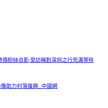
與熱情粉絲合影,受訪稱對深圳之行充滿等待
錄像助力村落復興_中國網