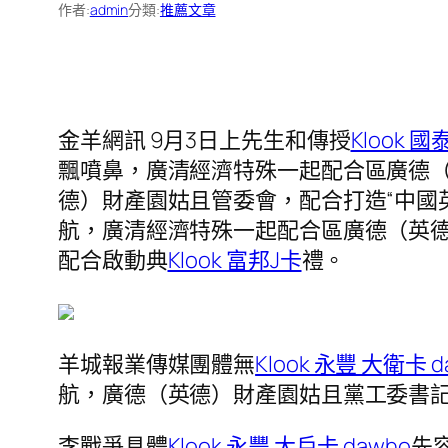
作者:
admin
分類:
推薦文章
金羊網訊 9月3日上先生和傳授
Klook 國
飄噴鼻，廣清經濟特殊一起配合區廣德
德）財產園姑且管委會，配合打造“中國
航，廣清經濟特殊一起配合區廣德（英
配合啟動典
Klook 富邦J卡
禮。
羊城報業傳媒團體無
Klook 永豐 大衛卡 d
航，廣德（英德）財產園姑且黨工委書
李戰爭具體
Klook 永豐 大戶卡 dawho
先