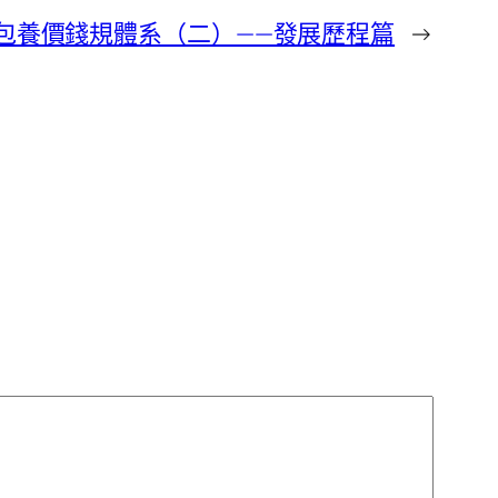
包養價錢規體系（二）——發展歷程篇
→