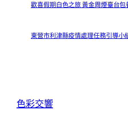
歡喜假期白色之旅 黃金周煙臺台包
東營市利津縣疫情處理任務引導小
色彩交響