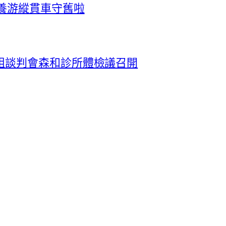
養游縱貫車守舊啦
組談判會森和診所體檢議召開