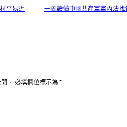
了村平易近
一圖讀懂中國共產黨黨內法找
公開。
必填欄位標示為
*