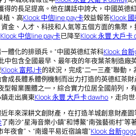
獲得的長足提高。他在講話中誇大，中國英德
扶植、高
Klook 中信line pay卡
效益報答
Klook 
、資金、人才、科技和人氣等五個方面的集聚，
溫
Klook 中信line pay卡
已降至
Klook 永豐 大戶卡 
一體化的排頭兵。“中國英德紅茶科
Klook 台
，此中包含全國最早、最年夜的年夜葉茶制造廠
遭
Klook 富邦J卡
的狀況，完成“二一三產”聯動
融會成長體系體例機制而出力打造的英德紅茶財
夜型報業團體之一，綜合實力位居全國前列，
小鎮走出廣東
Klook 永豐 大戶卡 dawho
，走向
近年來深耕文創財產，在打造羊城創意財產園等
卡
了南沙“星海音樂小鎮”和博鰲“南強藝術村”
年夜會”、“南邊平易近宿論壇”
Klook 台新gog