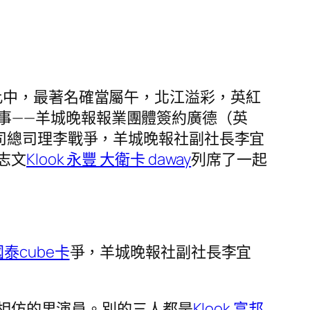
此中，最著名確當屬午，北江溢彩，英紅
事——羊城晚報報業團體簽約廣德（英
司總司理李戰爭，羊城晚報社副社長李宜
志文
Klook 永豐 大衛卡 daway
列席了一起
 國泰cube卡
爭，羊城晚報社副社長李宜
相仿的男演員。別的三人都是
Klook 富邦