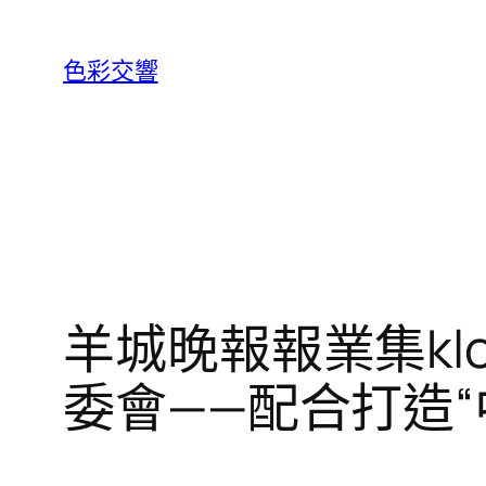
跳
至
色彩交響
主
要
內
容
羊城晚報報業集kl
委會——配合打造