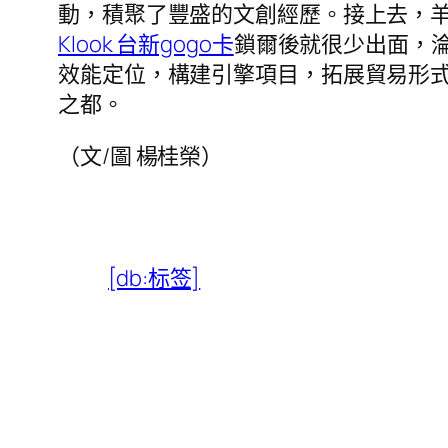
動，積聚了豐盛的文創經歷。接上去，羊
Klook 台新gogo卡
鎖爾後就很少出面，淪
效能定位，構建引擎項目，拓展貿易形式
之都。
（文/圖 楊桂榮）
[db:标签]