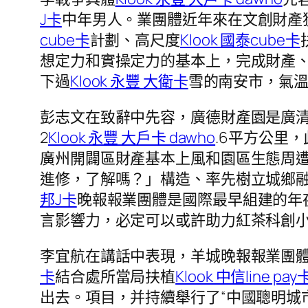
J卡
中年男人。業團體近年來在文創財產
cube卡
計劃、高尺度
Klook 國泰cube卡
想定力和實操定力的基本上，完成財產
下過
Klook 永豐 大衛卡
雪的南安市，氣
彭志文在致辭中先容，廣德財產園是廣清
2
Klook 永豐 大戶卡 dawho
.6平方公里
廣州開闢區財產基本上風和園區生態周
進修，了解嗎？」構造、率先樹立城鄉
邦J卡
晚報報業團體是國際最早組建的年
言影響力，必定可以或許助力紅茶科創
李宜航在講話中表現，羊城晚報報業團體
卡
結合處所當局扶植
Klook 中信line pay
出去。項目，并持續舉行了“中國聰明城市