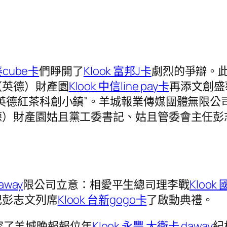
泰cube卡
們睜開了
Klook 富邦J卡
劇烈的爭辯。
（英德）財產園
Klook 中信line pay卡
再添文創盛
英德紅茶科創小鎮”。羊城報業傳媒團體無限公
德）財產園姑且黨工委書記、姑且管委會主任彭
away
限公司立意：相愛平生總司理李戰
Klook
記彭志文列席
Klook 台新gogo卡
了啟動典禮。
容了羊城晚報報位年
Klook 永豐 大衛卡 daway
紀