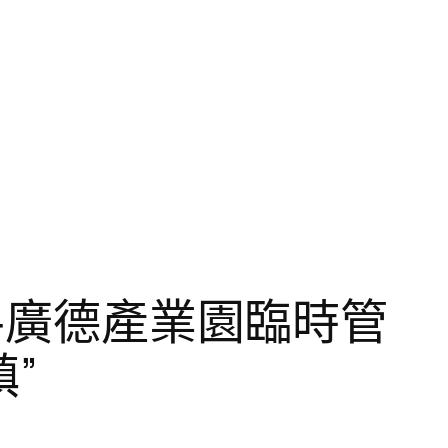
牽手廣德產業園臨時管
”