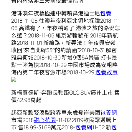
省內村落游三天兩夜最佳指南
港珠澳年夜橋極速中轉噴鼻港迪士尼
包養
2018-11-05 往澳年夜利亞北領地探險2018-11-
05 高鐵有了，年夜橋通了 港澳之旅的路況怎
么選？2018-11-05 維京游輪發布 2019年新航
路2018-11-01 新線路，新弄法！年夜興安嶺
收回“來自北緯53°的約請函”2018-10-31 解密
雅典衛城2018-10-30 新增9個5A景區 打卡景
點一睹為快2018-10-29 中國市場成為安粗略
海內第二年夜客源市場2018-10-29
包養故事
新梅賽德斯-奔跑長軸距GLC SUV廣州上市 售
價42.98萬起
起亞新款緊湊型跨界車來歲登岸美國
包養網
市場2018
甜心花園
-11-02 2019款民眾邁騰上
市 售18.99-31.69萬元2018-
包養網
11-02 新
包