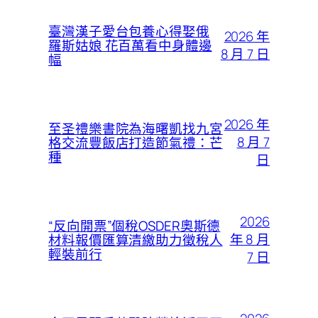
臺灣漢子愛台包養心得娶俄
2026 年
羅斯姑娘 花百萬看中身體邊
8 月 7 日
幅
2026 年
至圣禮樂書院為海曙凱找九宮
8 月 7
格交流豐飯店打造節氣禮：芒
種
日
2026
“反向開票”個稅OSDER奧斯德
年 8 月
材料報價匯算清繳助力徵稅人
輕裝前行
7 日