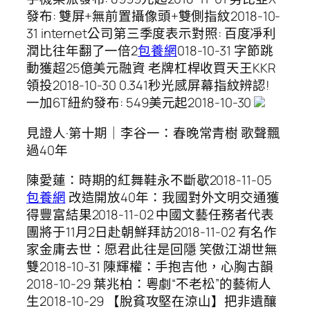
發布: 雙屏+無前置攝像頭+雙側指紋2018-10-
31 internet公司第三季度表示對照: 百度凈利
潤比往年翻了一倍2
包養網
018-10-31 字節跳
動獲超25億美元融資 老牌杠桿收買天王KKR
領投2018-10-30 0.341秒光感屏幕指紋辨認!
一加6T紐約發布: 549美元起2018-10-30
見證人·第十期｜李谷一：春晚常青樹 歌聲飄
過40年
陳愛蓮：時期的紅舞鞋永不斷歇2018-11-05
包養網
改造開放40年：我國對外文明交通獲
得豐富結果2018-11-02 中國文藝任務者代表
團將于11月2日赴朝鮮拜訪2018-11-02 有名作
家金庸去世：愿君此往是回隱 笑傲江湖世無
雙2018-10-31 陳輝權：手抱吉他，心胸古韻
2018-10-29 葉兆柏：粵劇“不老松”的藝術人
生2018-10-29 【脫貧攻堅在涼山】把非遺釀