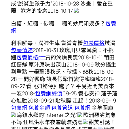
成“脫貧生孩子力”2018-10-28 沙畫丨愛在重
陽—遠方的掛念2018-10-17
白糖、紅糖、砂糖…… 糖的妙用知幾多？
包養
網
利咽解毒、潤肺生津 嘗嘗青欖
包養價格
燉湯
包養情婦
2018-10-31 玫瑰川貝雪耳羹：不挑
體
包養價格ptt
質的潤燥良羹2018-10-11 莆田
紅菇鮮 原汁原味出深山2018-10-09 秋分攝生
劃重點 一舉擊潰秋乏、秋燥、悲秋2018-09-
28 一間好餐廳 讓長假聚首變得嗨嗨嗨2018-
09-27 看《如懿傳》饞了？ 平易近間美食來
一波2018-
包養網評價
09-25 養心安神 蓮子蓮
心進膳2018-09-21 貼秋膘 走起！2018-09-19
包養網
包養金額
包養管道
包養網
金羊圖庫
烏鎮水鄉的“internet之光”
歐洲惡劣氣象
不竭 狂風洪水年夜雪輪流殘虐
甜美引誘！