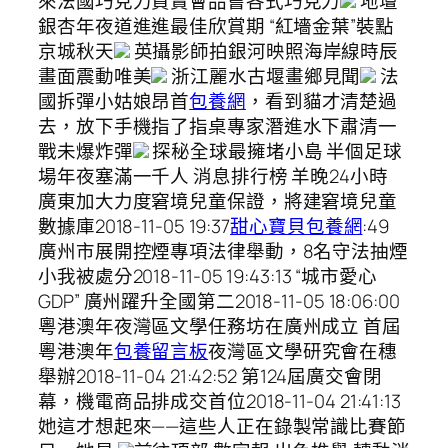
來法國巧克力買賣會品嘗各式巧克力
地壇
銀杏年夜道進進最佳欣賞期 “紅墻金葉”裝點
京城秋天
英攝影師拍銀河映照海岸線時辰
畫面震動唯美
浙江麗水古堰畫鄉見聞
法
國拆彈小姑娘昂首
包養網
，看到貓才清楚過
去，放下手機指了指桌專家潛進水下肅清一
戰未爆炸彈
探秘全球最擁堵小島 半個足球
場年夜塞滿一千人 消息排行榜 羊晚24小時
廣東加大力度窘境兒童保證，將建窘境兒童
數據庫2018-11-05 19:37
甜心寶貝包養網
:49
廣州市展開控煙專項法律舉動，8名守法抽煙
小我被處分2018-11-05 19:43:13 “城市愛心
GDP” 廣州躍升全國第二2018-11-05 18:06:00
粵港澳年夜灣區文學任務坊在廣州成立 首屆
粵港澳年
包養留言板
夜灣區文學研究會在穗
舉辦2018-11-04 21:42:52 第124屆廣交會閉
幕，機電商品排成交首位2018-11-04 21:41:13
她這才想起來——這些人正在錄製常識比賽節