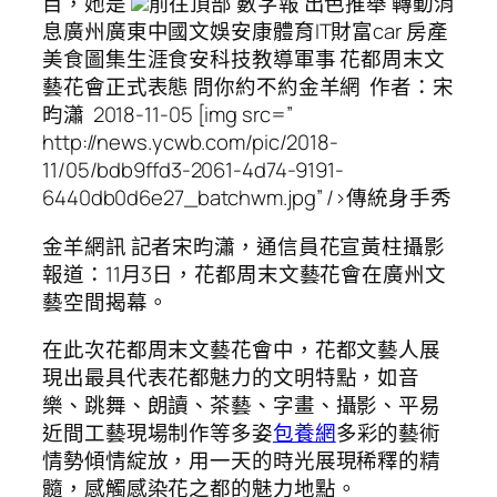
目，她是
前往頂部 數字報 出色推舉 轉動消
息廣州廣東中國文娛安康體育IT財富car 房產
美食圖集生涯食安科技教導軍事 花都周末文
藝花會正式表態 問你約不約金羊網 作者：宋
昀瀟 2018-11-05 [img src=”
http://news.ycwb.com/pic/2018-
11/05/bdb9ffd3-2061-4d74-9191-
6440db0d6e27_batchwm.jpg” />傳統身手秀
金羊網訊 記者宋昀瀟，通信員花宣黃柱攝影
報道：11月3日，花都周末文藝花會在廣州文
藝空間揭幕。
在此次花都周末文藝花會中，花都文藝人展
現出最具代表花都魅力的文明特點，如音
樂、跳舞、朗讀、茶藝、字畫、攝影、平易
近間工藝現場制作等多姿
包養網
多彩的藝術
情勢傾情綻放，用一天的時光展現稀釋的精
髓，感觸感染花之都的魅力地點。