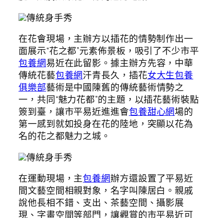
傳統身手秀
在花會現場，主辦方以插花的情勢制作出一
面展示“花之都”元素佈景板，吸引了不少市平
包養網
易近在此留影。據主辦方先容，中華
傳統花藝
包養網
汗青長久，插花
女大生包養
俱樂部
藝術是中國陳舊的傳統藝術情勢之
一，共同“魅力花都”的主題，以插花藝術裝點
簽到臺，讓市平易近進進會
包養甜心網
場的
第一感到就如投身在花的陸地，突顯以花為
名的花之都魅力之城。
傳統身手秀
在運動現場，主
包養網
辦方還設置了平易近
間文藝空間相親對象，名字叫陳居白。親戚
說他長相不錯、支出、茶藝空間、攝影展
現、字畫空間等部門，讓觀賞的市平易近可