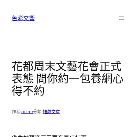
跳
至
色彩交響
主
要
內
容
花都周末文藝花會正式
表態 問你約一包養網心
得不約
作者:
admin
分類:
推薦文章