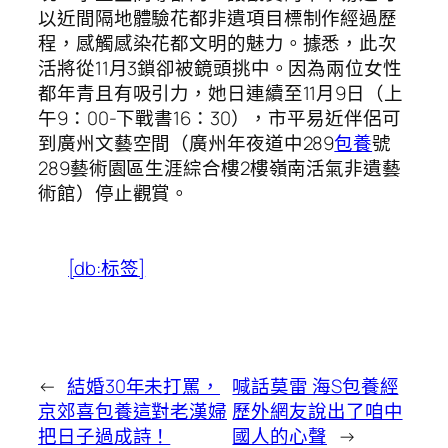
以近間隔地體驗花都非遺項目標制作經過歷
程，感觸感染花都文明的魅力。據悉，此次
活將從11月3鎖卻被鏡頭挑中。因為兩位女性
都年青且有吸引力，她日連續至11月9日（上
午9：00-下戰書16：30），市平易近伴侶可
到廣州文藝空間（廣州年夜道中289
包養
號
289藝術園區生涯綜合樓2樓嶺南活氣非遺藝
術館）停止觀賞。
[db:标签]
←
結婚30年未打罵，
喊話莫雷 海S包養經
京郊喜包養這對老漢婦
歷外網友說出了咱中
把日子過成詩！
國人的心聲
→