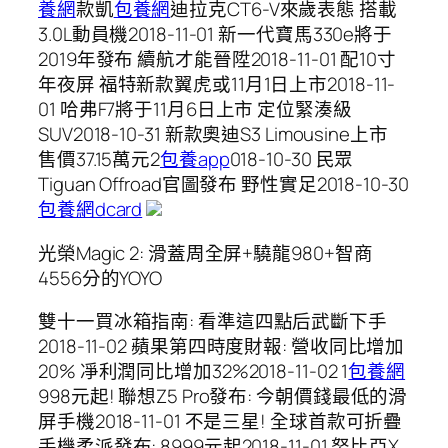
養網
款凱
包養網
迪拉克CT6-V來歲表態 搭載
3.0L動員機2018-11-01 新一代寶馬330e將于
2019年發布 續航才能晉陞2018-11-01 配10寸
年夜屏 福特新款翼虎或11月1日上市2018-11-
01 哈弗F7將于11月6日上市 定位緊湊級
SUV2018-10-31 新款奧迪S3 Limousine上市
售價37.15萬元2
包養app
018-10-30 民眾
Tiguan Offroad官圖發布 野性實足2018-10-30
包養網dcard
光榮Magic 2: 滑蓋周全屏+驍龍980+智商
4556分的YOYO
雙十一買冰箱指南: 看準這四點后武斷下手
2018-11-02 蘋果第四時度財報: 營收同比增加
20% 凈利潤同比增加32%2018-11-02 1
包養網
998元起! 聯想Z5 Pro發布: 今朝價錢最低的滑
屏手機2018-11-01 不是三星! 全球首款可折疊
手機柔派發布: 8999元起2018-11-01 努比亞X