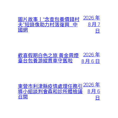
2026 年
圖片故事丨“念查包養價錢村
8 月 7
夫”短錄像助力村落復興_中
國網
日
2026 年
歡喜假期白色之旅 黃金周煙
臺台包養游縱貫車守舊啦
8 月 6 日
2026 年
東營市利津縣疫情處理任務引
8 月 6
導小組談判會森和診所體檢議
召開
日