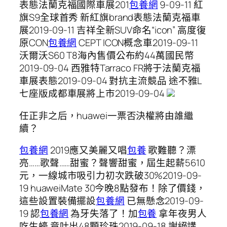
表態法蘭克福國際車展201
包養網
9-09-11 紅
旗S9全球首秀 新紅旗brand表態法蘭克福車
展2019-09-11 吉祥全新SUV命名“icon” 高度復
原CON
包養網
CEPT ICON概念車2019-09-11
沃爾沃S60 T8海內售價公布約44萬國民幣
2019-09-04 西雅特Tarraco FR將于法蘭克福
車展表態2019-09-04 對抗主流競品 途不雅L
七座版成都車展將上市2019-09-04
任正非之后，huawei一票否決權將由誰繼
續？
包養網
2019應又美麗又唱
包養
歌難聽？漂
亮……歌聲……甜蜜？聲響甜蜜，屆生起薪5610
元，一線城市吸引力初次跌破30%2019-09-
19 huaweiMate 30今晚8點發布！除了價錢，
這些設置裝備擺設
包養網
已無懸念2019-09-
19 認
包養網
為牙失落了！加
包養
拿年夜男人
吃生蠔 竟吐出48顆珍珠2019-09-18 謝絕講