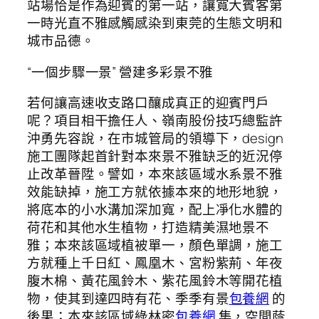
站場恰是作為迎賓的第一站，讓寬大賓客第
一時光直不雅感觸感染到東莞的生態文明和
城市品德。
“一個步驟一景” 營建多彩景不雅
若何讓高速收支路口釀成真正的迎賓門戶
呢？項目相干擔任人、嶺南股份技巧總監許
沖勇先容說，在市城管局的領導下，design
施工團隊起首針對本來景不雅缺乏的近況停
止改革晉陞。譬如，本來該區域水系景不雅
效能缺掉，施工方就依據本來的地形地貌，
將底本的小水溝加深加寬，配上凈化水體的
荷花和其他水生植物，打造精美濕地景不
雅；本來該區域植被單一，顏色單調，施工
方就種上千日紅、鳳凰木、宮粉紫荊、年夜
腹木棉、黃花風鈴木、紫花風鈴木等開花植
物，使其到達四時有花、季季有景
包養網
的
後果；本來該區域綠林密
包養網
集，空間蔭