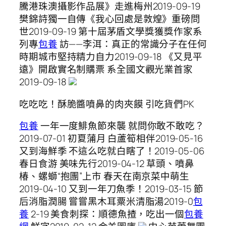
騰港珠澳攝影作品展》走進梅州2019-09-19
樊錦詩獨一自傳《我心回處是敦煌》重磅問
世2019-09-19 第十屆茅盾文學獎獲獎作家系
列專
包養
訪——李洱：真正的常識分子在任何
時期城市堅持精力自力2019-09-18 《又見平
遠》開啟實名制購票 系全國文觀光業首家
2019-09-18
吃吃吃！酥脆醬噴鼻的肉夾饃 引吃貨們PK
包養
一年一度鯡魚節來襲 就問你敢不敢吃？
2019-07-01 初夏蒲月 白蘆筍相伴2019-05-16
又到海鮮季 不這么吃就白瞎了！2019-05-06
春日食游 美味先行2019-04-12 草頭、噴鼻
椿、螺螄“抱團”上市 春天在南京菜中萌生
2019-04-10 又到一年刀魚季！2019-03-15 節
后消脂潤腸 嘗嘗黑木耳粟米清脂湯2019-0
包
養
2-19 美食刺探：順德魚揸，吃出一個
包養