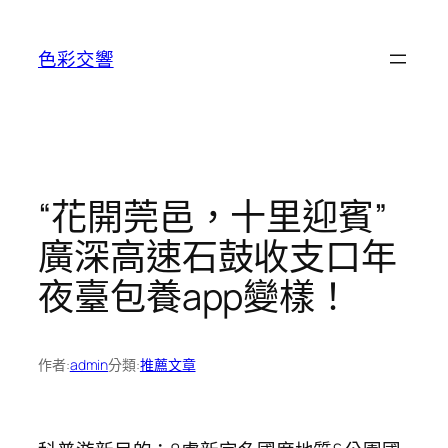
跳
至
色彩交響
主
要
內
容
“花開莞邑，十里迎賓”
廣深高速石鼓收支口年
夜臺包養app變樣！
作者:
admin
分類:
推薦文章