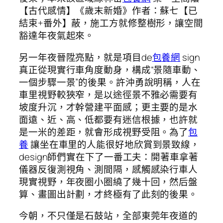
【古代感情】《歲末新婚》作者：蘇七【已
結束+番外】蔽，施工方就修整樹形，讓空間
豁達年夜氣起來。
另一年夜晉陞亮點，就是項目de
包養網
sign
真正從現實行車角度動身，構成“景隨車動、
一個步驟一景”的後果。許沖勇說明稱，人在
車里視野較狹窄，是以途徑景不雅必需要有
坡度升沉，才幹營建平面感；更主要的是水
面遠、近、高、低都要有迷信根據，也許就
是一米的差距，就會形成視野受阻。為了
包
養
讓坐在車里的人能很好地欣賞到景致線，
design師們實在下了一番工夫：開著車拿著
儀器反復測視角、測間隔，感觸感染行車人
現實視野，年夜圈小圈繞了幾十回，然后盤
算、畫圖出計劃，才終極有了此刻的後果。
今朝，不只僅是石鼓站，全部東莞年夜道的