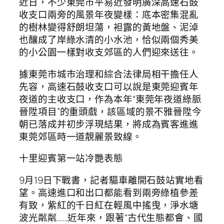
近日，不少東莞市平易近發明廣深高速石鼓
收支口兩旁的風景年夜變樣：底本密集混亂
的樹林變得舒朗坦蕩，袒露的黃地盤、泥淖
也釀成了岸綠水清的小水池，恰似兩個秀美
的小公園一樣對收支郊區的人們迎來送往。
據東莞市城市治理和綜合法律局相干擔任人
先容，高速石鼓收支口可以說是東莞迎賓年
夜道的主收支口，作為本年“東莞年夜道綠脈
晉陞項目”的重頭戲，該區域的景不雅晉陞今
朝已落成并初步浮現結果，將成為賓客進進
東莞郊區時一道靚麗景致線。
十里迎賓第一站冷艷表態
9月19日下戰書，記者驅車離開石鼓站實地看
望。高速進口和出口都能看到兩旁綠植參差
有致，紫紅的千日紅在輕風中搖曳，淨水塘
波光粼粼……近年來，跟著“古代生態都會、國