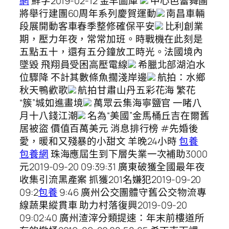
網
鮮字2019-02-12 金羊圖庫
中心芭蕾舞團
將舉行建團60周年系列慶賀運動
南昌車輛
段展開動客車春季整修確保平安
比利創業
期，壓力年夜，常常加班。時戰機在此刻是
五點五十，還有五分鐘放工時光。法國境內
墜毀 飛翔員受困高壓電線
希臘北部湖泊水
位驟降 不計其數條魚擱淺岸邊
航拍：水鄉
秋天鴨歡歌
航拍甘肅山丹五彩花海 繁花
“簇”城如進畫境
萬眾云集海寧鹽官 一睹八
月十八錢江潮
名為“美國”金馬桶丘吉在爾舊
居被盜 價值百萬美元 消息排行榜 #先婚後
愛，暖和又殘暴的小甜文 羊晚24小時
包養
包養網
珠海應屆生到下層失業一次補助3000
元2019-09-20 09:39:31 廣東破獲全國最年夜
收集引流黑產案 抓獲201名嫌犯2019-09-20
09:2
包養
9:46 廣州公交團體守舊公交物流專
線蔬果縱貫車 助力村落復興2019-09-20
09:02:40 廣州渣滓分類提速：年末前樓道所