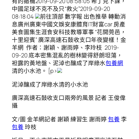
有的撤桶2019-09-20 08:58:05 希丁克下課，
中國足球不克不及只“救火”2019-09-20
08:18:04
前往頂部 數字報 出色推舉 轉動消
息廣州廣東中國文娛安康體育IT財富car 房產
美食圖集生涯食安科技教導軍事 “花開莞邑，
十里迎賓” 廣深高速石鼓收支口年夜變樣！金
羊網 作者：謝穎、謝雨婷、李玲枝 2019-
09-20 底本密集混亂的樹林變得舒朗坦蕩，
袒露的黃地盤、泥淖也釀成了岸綠水
包養網
清的小水池。 [p>
泥淖釀成了岸綠水清的小水池
廣深高速石鼓收支口兩旁的風景 記者 王俊偉
攝
文/圖 金羊網記者 謝穎 練習生 謝雨婷
包養
李
包養
玲枝