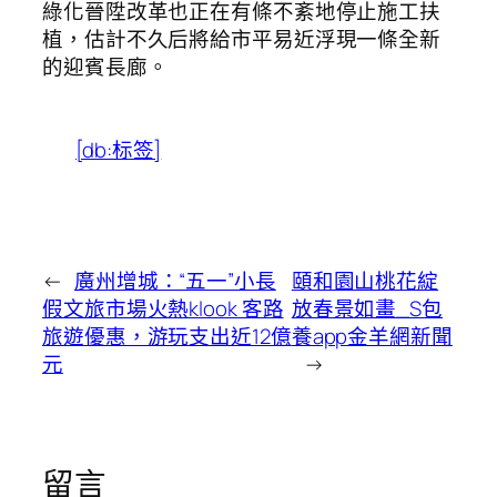
綠化晉陞改革也正在有條不紊地停止施工扶
植，估計不久后將給市平易近浮現一條全新
的迎賓長廊。
[db:标签]
←
廣州增城：“五一”小長
頤和園山桃花綻
假文旅市場火熱klook 客路
放春景如畫_S包
旅遊優惠，游玩支出近12億
養app金羊網新聞
元
→
留言