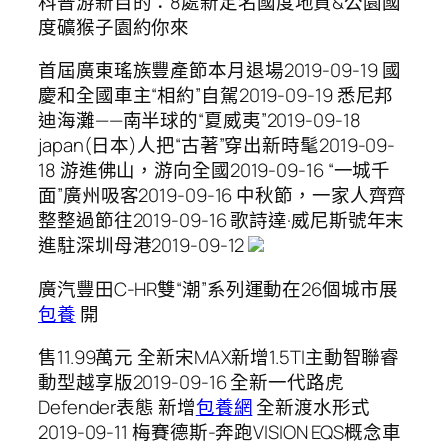
科普游新目的：8處新定名國度地質&公園國
度礦猴子園約你來
首屆廣東瑤族豐產節本月退場2019-09-19 國
慶和全國車主“相約”自駕2019-09-19 悉尼邦
迪海灘——南半球的“夏威夷”2019-09-18
japan(日本)人把“古著”穿出新時髦2019-09-
18 游進佛山，游向全國2019-09-16 “一城千
面”廣州吸客2019-09-16 中秋節，一家人齊齊
整整過節往2019-09-16 歌詩達·威尼斯號年末
進駐深圳母港2019-09-12
​廣汽豐田C-HR雙“潮”系列運動在26個城市展
包養
開
售11.99萬元 全新宋MAX新增1.5TI主動智聯睿
動型越享版2019-09-16 全新一代路虎
Defender表態 新增
包養網
全新渡水形式
2019-09-11 梅賽德斯-奔跑VISION EQS概念車