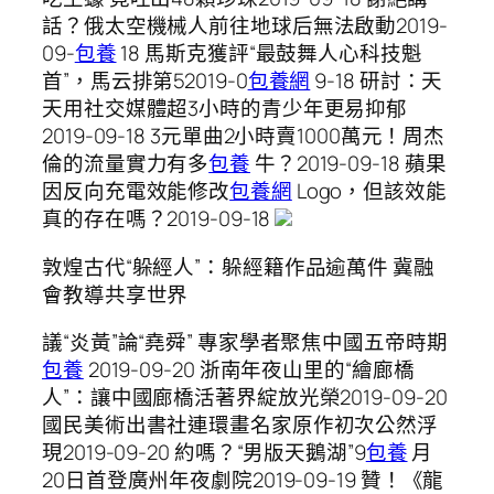
話？俄太空機械人前往地球后無法啟動2019-
09-
包養
18 馬斯克獲評“最鼓舞人心科技魁
首”，馬云排第52019-0
包養網
9-18 研討：天
天用社交媒體超3小時的青少年更易抑郁
2019-09-18 3元單曲2小時賣1000萬元！周杰
倫的流量實力有多
包養
牛？2019-09-18 蘋果
因反向充電效能修改
包養網
Logo，但該效能
真的存在嗎？2019-09-18
敦煌古代“躲經人”：躲經籍作品逾萬件 冀融
會教導共享世界
議“炎黃”論“堯舜” 專家學者聚焦中國五帝時期
包養
2019-09-20 浙南年夜山里的“繪廊橋
人”：讓中國廊橋活著界綻放光榮2019-09-20
國民美術出書社連環畫名家原作初次公然浮
現2019-09-20 約嗎？“男版天鵝湖”9
包養
月
20日首登廣州年夜劇院2019-09-19 贊！《龍