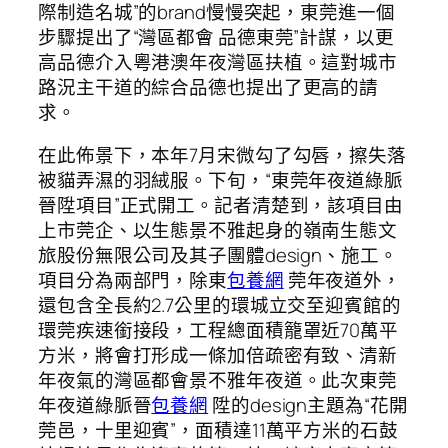
際制造名城”的brand慢慢突起，東莞進一個
步驟提出了“灣區都會 品德東莞”計謀，以更
高品德介入粵港澳年夜灣區扶植。這對城市
路況主干道的綜合品德也提出了更高的請
求。
在此佈景下，本年7月宋微勾了勾唇，擦失落
被貓弄濕的羽絨服。下旬，“東莞年夜道綠脈
晉陞項目”正式開工。記者清楚到，該項目由
上市莞企、以生態景不雅起身的嶺南生態文
旅股份無限公司及其子團體design、施工。
項目分為兩部門，除東
包養網
莞年夜道外，
還包含全長約2.7公里的環城立交至迎賓館的
環莞疾速銜接段，工程總面積籠罩近70萬平
方米，將會打形成一條加倍疏密有致、清新
年夜氣的灣區都會景不雅年夜道。此次東莞
年夜道綠脈晉
包養網
陞的design主題為“花開
莞邑，十里迎賓”，面積達11萬平方米的石鼓