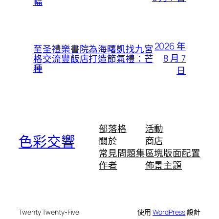
幅
2026 年
至圣禮樂書院為海曙凱找九宮
8 月 7
格交流豐飯店打造節氣禮：芒
種
日
部落格
活動
色彩交響
關於
商店
常見問題集
區塊版面配置
作者
佈景主題
Twenty Twenty-Five
使用
WordPress
設計