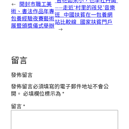
“苔花如米小，也學牡丹開”
←
開封市職工美
——走近“村里的孩兒”音樂
術、書法作品年專
班_中國扶貧在一包養網
包養經驗夜賽藝術
站比較線_國家扶貧門戶
展暨頒獎儀式舉辦
→
留言
發佈留言
發佈留言必須填寫的電子郵件地址不會公
開。
必填欄位標示為
*
留言
*