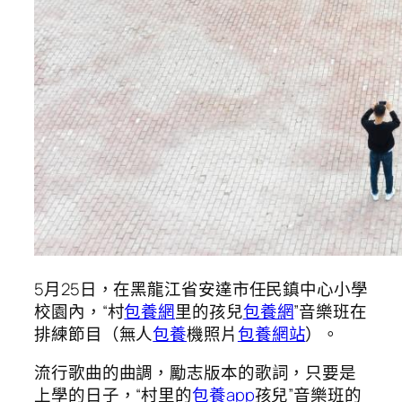
5月25日，在黑龍江省安達市任民鎮中心小學
校園內，“村
包養網
里的孩兒
包養網
”音樂班在
排練節目（無人
包養
機照片
包養網站
）。
流行歌曲的曲調，勵志版本的歌詞，只要是
上學的日子，“村里的
包養app
孩兒”音樂班的