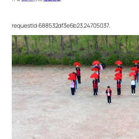
requestId:688532df3e6b23.24705037.