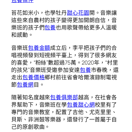
苔花如米小，也學牡丹
甜心花園
開。音樂讓
這些來自農村的孩子變得更加開朗自信，音
樂班的孩子們
包養
也用歌聲帶給更多人溫暖
和感動。
音樂班
包養金額
成立后，李平把孩子們的合
唱視頻發到短視頻平臺上，得到了很多網友
的喜愛，“粉絲”數超過75萬。2020年，“村里
的孩兒”音樂班受邀參加安達
包養
市春晚，還
走出
包養價格
鄉村前往省會哈爾濱錄制電視
節
包養網
目。
隨著知名度越來
包養俱樂部
越高，在社會各
界幫助下，音樂班在學
包養甜心網
校里有了
專門的音樂教室，配置了吉他、尤克里里、
貝斯、非洲鼓等樂器，還發行了一首屬于自
己的原創歌曲。