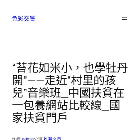
跳
至
色彩交響
主
要
內
容
“苔花如米小，也學牡丹
開”——走近“村里的孩
兒”音樂班_中國扶貧在
一包養網站比較線_國
家扶貧門戶
作者:
admin
分類:
推薦文章