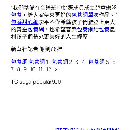
“我們準備在音樂班中挑選成員成立兒童樂隊
包養
，給大家帶來更好的
包養網單次
作品。”
包養甜心網
李平不僅希望孩子們能登上更大
的舞臺
包養網
，也希望音樂
包養網
給
包養
農
村孩子們帶來更美好的人生經歷。
新華社記者 謝劍飛 攝
包養網
包養網
1
包養網
2 3 4
包養網
5 6
7 8 9 10 11 12 >
TC:sugarpopular900