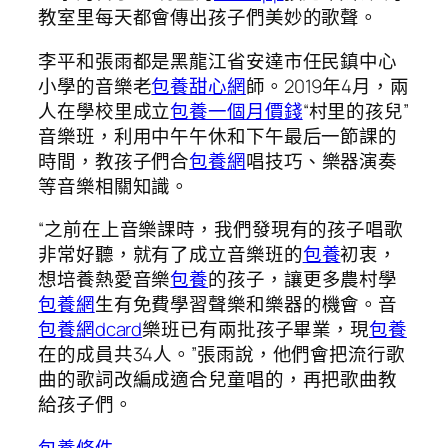
教室里每天都會傳出孩子們美妙的歌聲。
李平和張雨都是黑龍江省安達市任民鎮中心
小學的音樂老
包養甜心網
師。2019年4月，兩
人在學校里成立
包養一個月價錢
“村里的孩兒”
音樂班，利用中午午休和下午最后一節課的
時間，教孩子們合
包養網
唱技巧、樂器演奏
等音樂相關知識。
“之前在上音樂課時，我們發現有的孩子唱歌
非常好聽，就有了成立音樂班的
包養
初衷，
想培養熱愛音樂
包養
的孩子，讓更多農村學
包養網
生有免費學習聲樂和樂器的機會。音
包養網dcard
樂班已有兩批孩子畢業，現
包養
在的成員共34人。”張雨說，他們會把流行歌
曲的歌詞改編成適合兒童唱的，再把歌曲教
給孩子們。
包養條件