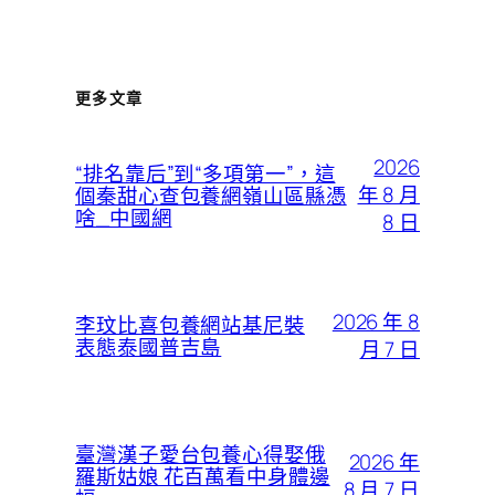
更多文章
2026
“排名靠后”到“多項第一”，這
年 8 月
個秦甜心查包養網嶺山區縣憑
啥_中國網
8 日
2026 年 8
李玟比喜包養網站基尼裝
表態泰國普吉島
月 7 日
臺灣漢子愛台包養心得娶俄
2026 年
羅斯姑娘 花百萬看中身體邊
8 月 7 日