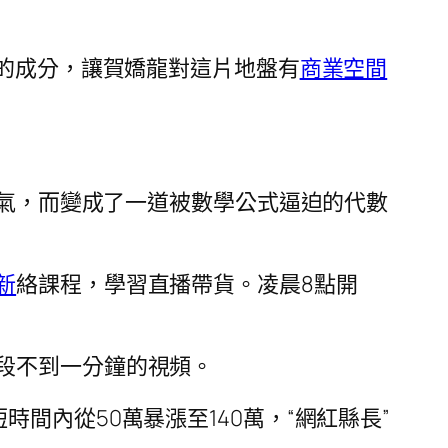
”的成分，讓賀嬌龍對這片地盤有
商業空間
傻氣，而變成了一道被數學公式逼迫的代數
新
絡課程，學習直播帶貨。凌晨8點開
段不到一分鐘的視頻。
時間內從50萬暴漲至140萬，“網紅縣長”