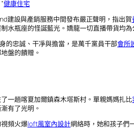
”
健康住宅
rand建設與產銷服務中間發布嚴正聲明，指出賀
壓制水瓶座的怪誕藍光。嬌龍一切直播帶貨均為
本身的忠誠、干凈與擔當，是萬千黨員干部
會所
鄉地盤的饋贈。
往了一趟喀夏加爾鎮森木塔斯村。單親媽媽扎比
漸漸有了光明。
的視頻火爆
loft風室內設計
網絡時，她和孩子們