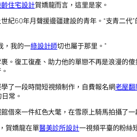
樂齡住宅設計
賀嬌龍而言，這里是家。
世紀60年月聲援邊疆建設的青年。“支青二代
我，我的一
綠設計師
切也屬于那里。”
冰封雪裹。復工復產、助力他的單戀不再是浪漫的
行。
經學了一段時間短視頻制作，自費報名網
老屋翻
的日常。
照館借來一件紅色大氅，在雪原上騎馬拍攝了一
，賀嬌龍在單
醫美診所設計
一視頻平臺的粉絲短