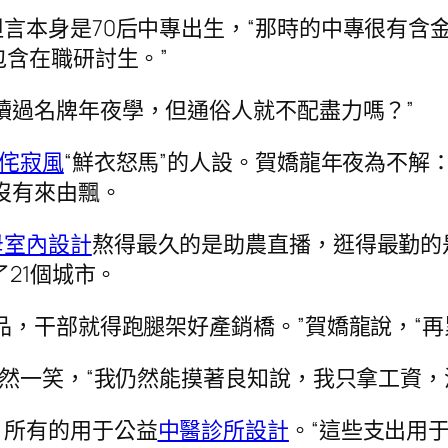
言本身是70后中專出生，“那時的中專很有含
包含在職研討生。”
讀過名牌年夜學，但通俗人就不配盡力嗎？”
侘寂風
“鮮衣怒馬”的人設。賀嬌龍年夜為不解：
沒有來由飄。
母室內設計
熬得最久的是助農直播，逛得最勤的
了21個城市。
品，干部就得跑腿架好產銷橋。”賀嬌龍說，“再
漠然一笑，“我仍然能摸著良知說，我只拿工資，
，所有的用于公益
中醫診所設計
。“這些支出用