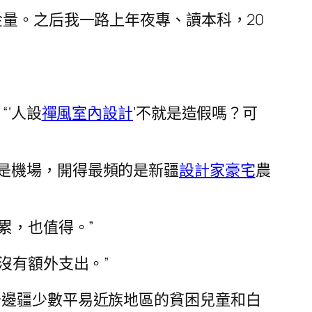
金量。之后我一路上年夜專、讀本科，20
“‘人設
禪風室內設計
’不就是造假嗎？可
是機場，開得最頻的是新疆
設計家豪宅
農
累，也值得。”
沒有額外支出。”
于邊疆少數平易近族地區的貧困兒童和白