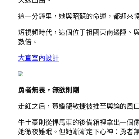
火速出圈。
這一分鐘里，她與昭蘇的命運，都迎來
短視頻時代，這個位于祖國東南邊陲、
數倍。
大直室內設計
勇者無畏，無欲則剛
走紅之后，賀嬌龍敏捷被推至輿論的風
牛土豪則從悍馬車的後備箱裡拿出一個
她徹夜難眠。但她漸漸定下心神：勇者