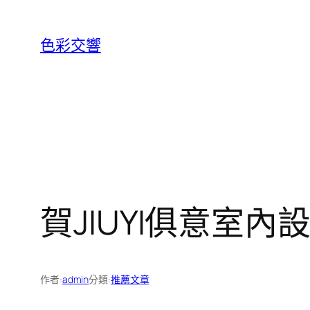
跳
至
色彩交響
主
要
內
容
賀JIUYI俱意室
作者:
admin
分類:
推薦文章