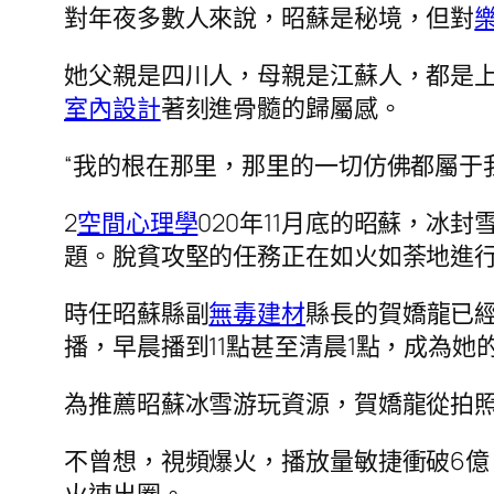
對年夜多數人來說，昭蘇是秘境，但對
她父親是四川人，母親是江蘇人，都是上
室內設計
著刻進骨髓的歸屬感。
“我的根在那里，那里的一切仿佛都屬于
2
空間心理學
020年11月底的昭蘇，
題。脫貧攻堅的任務正在如火如荼地進
時任昭蘇縣副
無毒建材
縣長的賀嬌龍已
播，早晨播到11點甚至清晨1點，成為她
為推薦昭蘇冰雪游玩資源，賀嬌龍從拍
不曾想，視頻爆火，播放量敏捷衝破6億