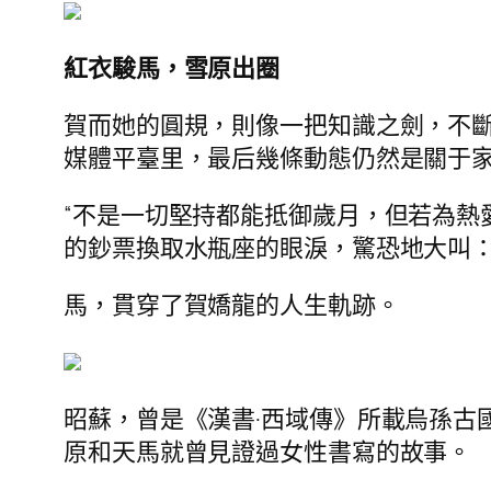
紅衣駿馬，雪原出圈
賀而她的圓規，則像一把知識之劍，不斷
媒體平臺里，最后幾條動態仍然是關于
“不是一切堅持都能抵御歲月，但若為熱
的鈔票換取水瓶座的眼淚，驚恐地大叫
馬，貫穿了賀嬌龍的人生軌跡。
昭蘇，曾是《漢書·西域傳》所載烏孫古
原和天馬就曾見證過女性書寫的故事。