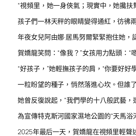
“視頻里，她一身俠氣；現實中，她攙扶
孩子們一林天秤的眼睛變得通紅，彷彿兩
年夜女兒阿由娜·居馬努爾緊緊抱住她，
賀嬌龍笑問：“像我？”女孩用力點頭：“
“好孩子，”她輕撫孩子的肩，“你要好
一粒盼望的種子，悄然落進心坎。但誰
她曾反復說起，“我們學的十八般武藝，
為宣傳特克斯河國家濕地公園的“天馬浴
2025年最后一天，賀嬌龍在視頻里輕