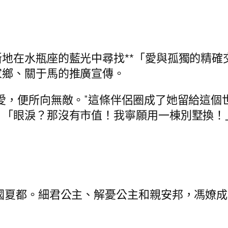
地在水瓶座的藍光中尋找**「愛與孤獨的精確
家鄉、關于馬的推廣宣傳。
愛，便所向無敵。”這條伴侶圈成了她留給這個
：「眼淚？那沒有市值！我寧願用一棟別墅換！
國夏都。細君公主、解憂公主和親安邦，馮嫽成