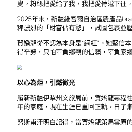
叟。粉絲把愛給了我，我把愛傳遞下往。
2025年末，新疆維吾爾自治區農產品b
秤濃烈的「財富佔有慾」，試圖包裹並
賀嬌龍從不認為本身是“網紅”。她堅信
得辛勞，只怕辜負鄉親的信賴，辜負家
以心為炬，引燃微光
履新新疆伊犁州文旅局前，賀嬌龍專程
年的家庭，現在生涯已重回正軌，日子
努斯甫汗明白記得，當賀嬌龍策馬雪原