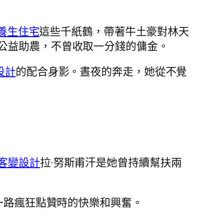
養生住宅
這些千紙鶴，帶著牛土豪對林天
公益助農，不曾收取一分錢的傭金。
設計
的配合身影。晝夜的奔走，她從不覺
客變設計
拉·努斯甫汗是她曾持續幫扶兩
一路瘋狂點贊時的快樂和興奮。