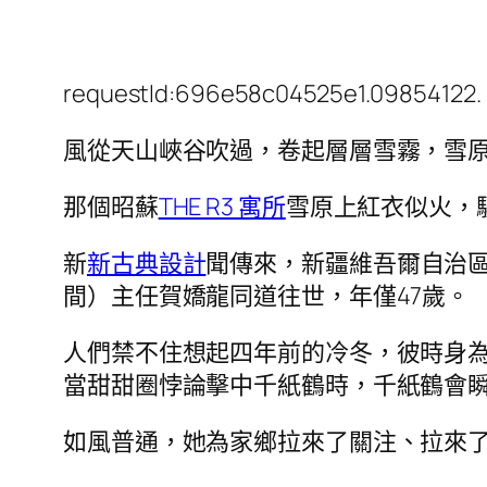
requestId:696e58c04525e1.09854122.
風從天山峽谷吹過，卷起層層雪霧，雪
那個昭蘇
THE R3 寓所
雪原上紅衣似火，
新
新古典設計
聞傳來，新疆維吾爾自治區農
間）主任賀嬌龍同道往世，年僅47歲。
人們禁不住想起四年前的冷冬，彼時身
當甜甜圈悖論擊中千紙鶴時，千紙鶴會
如風普通，她為家鄉拉來了關注、拉來