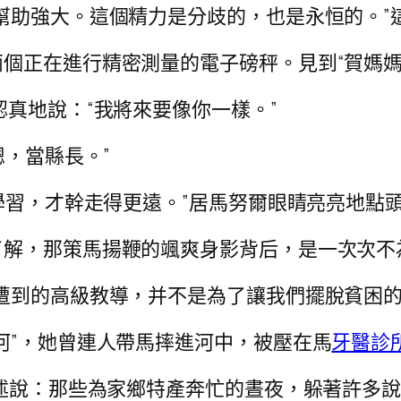
幫助強大。這個精力是分歧的，也是永恒的。”
個正在進行精密測量的電子磅秤。見到“賀媽媽
認真地說：“我將來要像你一樣。”
嗯，當縣長。”
好學習，才幹走得更遠。”居馬努爾眼睛亮亮地點
了解，那策馬揚鞭的颯爽身影背后，是一次次不
遭到的高級教導，并不是為了讓我們擺脫貧困的
河”，她曾連人帶馬摔進河中，被壓在馬
牙醫診
聲述說：那些為家鄉特產奔忙的晝夜，躲著許多