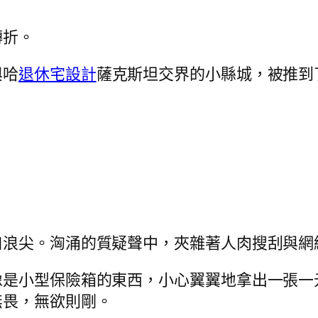
轉折。
與哈
退休宅設計
薩克斯坦交界的小縣城，被推到
口浪尖。洶涌的質疑聲中，夾雜著人肉搜刮與網
像是小型保險箱的東西，小心翼翼地拿出一張一
無畏，無欲則剛。