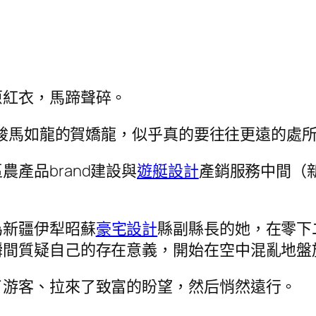
原紅衣，馬蹄聲碎。
駿馬如龍的賀嬌龍，似乎真的要往往更遠的處
產品brand建設與
遊艇設計
產銷服務中間（
為新疆伊犁昭蘇
豪宅設計
縣副縣長的她，在零下
瞬間質疑自己的存在意義，開始在空中混亂地盤
了游客、拉來了致富的盼望，然后悄然遠行。