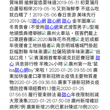
賞味期 搶鮮當造夏味道2019-05-31 初夏蒲月
白蘆筍相伴2019-05-16 又到海鮮季 不這么吃
就白瞎了！2019-05-06 春日食游 美味先行
2019-04-12
甜心網
甜心網
甜心
金羊圖庫
冬青奧會 | 不受拘
甜心網
束式滑雪男子U型場
地頒獎典禮舉辦
廣州火車站，搭客們戴上
口罩趕春運
2020海珠花市亮燈
走近成都
年夜運會工地扶植者
南京明城墻城門掛起
巨幅對聯 年味漸濃
拉薩陌頭年味漸濃
“出
站口見！”
賓漢姆首奪斯諾克巨匠賽冠軍
甜
心
消息排行榜 羊晚24小時
廣州第一批“鼠
ba
甜心網
by”來啦！2020-01-25 09:55:06 廣
東加快復產口罩等新冠肺炎疫情主要物質產
物2020-01-25 09:36:55 廣東下達新冠肺炎疫
情防控專項經費約1.3億元2020-01-25
07:56:55 履行管束辦法 最
甜心
年夜限制削減
大眾湊集2020-01-25 07:30:08 廣州新增確診
病例7例 廣東新增25例已累計陳述78例2020-