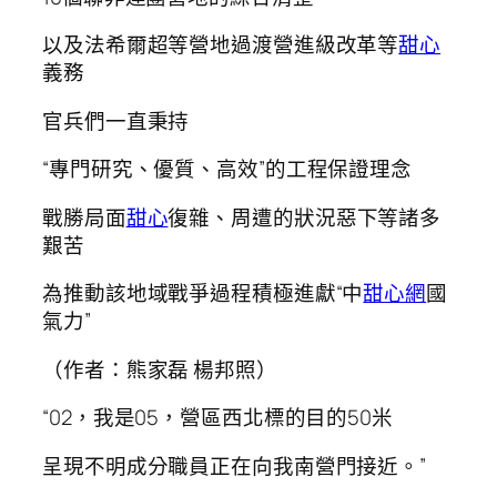
以及法希爾超等營地過渡營進級改革等
甜心
義務
官兵們一直秉持
“專門研究、優質、高效”的工程保證理念
戰勝局面
甜心
復雜、周遭的狀況惡下等諸多
艱苦
為推動該地域戰爭過程積極進獻“中
甜心網
國
氣力”
（作者：熊家磊 楊邦照）
“02，我是05，營區西北標的目的50米
呈現不明成分職員正在向我南營門接近。”