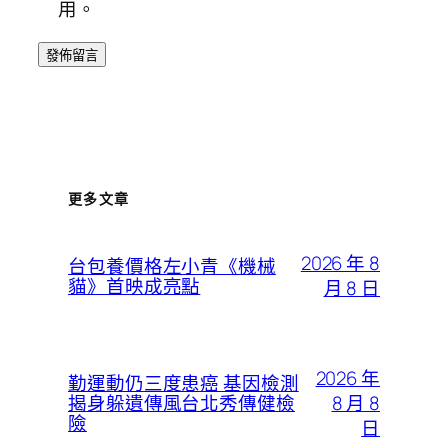
用。
更多文章
2026 年 8
台包養價格左小青《機械
貓》首映成亮點
月 8 日
2026 年
勤運動仍三度患癌 基因檢測
8 月 8
揭身躲遺傳風台北秀傳健檢
險
日