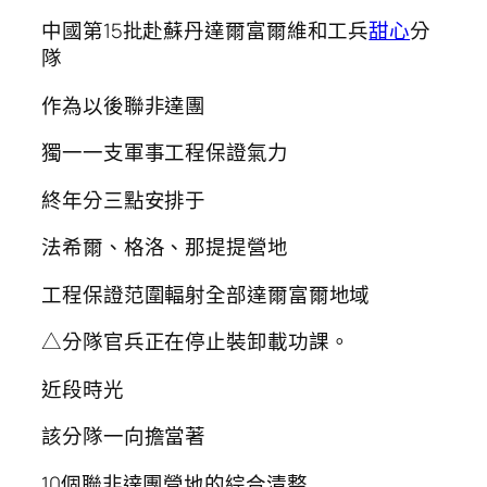
中國第15批赴蘇丹達爾富爾維和工兵
甜心
分
隊
作為以後聯非達團
獨一一支軍事工程保證氣力
終年分三點安排于
法希爾、格洛、那提提營地
工程保證范圍輻射全部達爾富爾地域
△分隊官兵正在停止裝卸載功課。
近段時光
該分隊一向擔當著
10個聯非達團營地的綜合清整