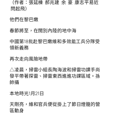
（作者：張延棟 郝兆建 余 豪 康志平易近
閆起飛）
他們在黎巴嫩
春節將至，在闊別內陸的地中海
中國第18批赴黎巴嫩維和多效能工兵分隊受
領新義務
再次走向風險地帶
△凌晨，掃雷小組長陶海波和掃雷功課手尚
發平帶著探雷、掃雷東西進進功課區域。孫
帥攝
本地時光1月21日
天剛亮，維和官兵便從掛上了節日燈籠的營
區動身