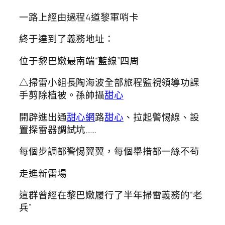
一路上經由過程4道黎軍哨卡
終于達到了義務地址：
位于黎巴嫩最南端“藍線”四周
△掃雷小組長陶海波全部旅程監視領導功課
手剪除植被。孫帥攝
甜心
開辟進出通
甜心網
路
甜心
、拉起警惕線、設
置探雷器調試坑……
每個步調都警惕翼翼，每個舉措都一絲不茍
走進新雷場
這群曾經在黎巴嫩履行了半年掃雷義務的“老
兵”