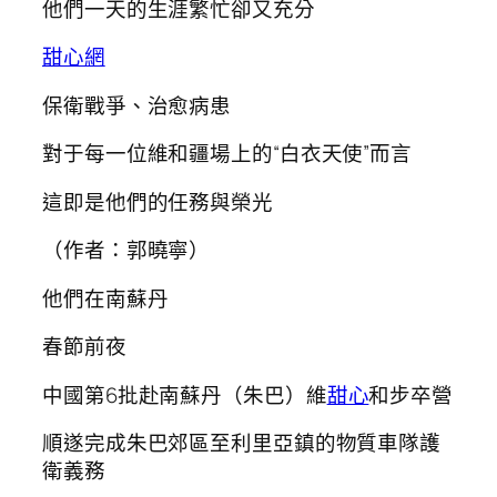
他們一天的生涯繁忙卻又充分
甜心網
保衛戰爭、治愈病患
對于每一位維和疆場上的“白衣天使”而言
這即是他們的任務與榮光
（作者：郭曉寧）
他們在南蘇丹
春節前夜
中國第6批赴南蘇丹（朱巴）維
甜心
和步卒營
順遂完成朱巴郊區至利里亞鎮的物質車隊護
衛義務