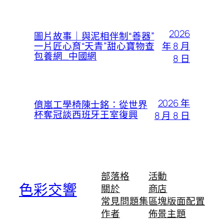
2026
圖片故事｜與泥相伴制“善器”
年 8 月
一片匠心育“天青”甜心寶物查
包養網_中國網
8 日
2026 年
億嵐工學椅陳士銘：從世界
杯奪冠談西班牙王室復興
8 月 8 日
部落格
活動
色彩交響
關於
商店
常見問題集
區塊版面配置
作者
佈景主題