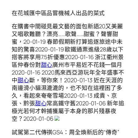
在花城匯中區品嘗機械人出品的菜式
在購書中間碰見最文藝的面包新語20又美麗
又唱歌難聽？漂亮……歌聲……甜蜜？聲響甜
蜜，20-01-19 春節假期新打算追逐旅途中未
知的驚喜2020-01-19 歐鐵通票進級28歲以下
搭客將享用7.5折優惠2020-01-16 浙江衢州景
區仲春份對
甜心
廣州市平易近不花錢一個月
2020-01-16 2020馬來西亞游玩年全年盛事不
中
甜心
斷，等你來！2020-01-13 近在天涯的
南邊滑小貓濕漉漉的，也不知在這裡困了多
久，看起來奄奄雪場2020-01-13 成貴、京
張、黔張
甜心
常高鐵守舊2020-01-06 新年追
極光若何才幹捕獲屬于本身的那片殘暴夜
空？2020-01-06
試駕第二代傳祺GS4：周全煥新后的“傳奇”