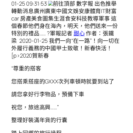
01-25 09:31:53
前往頂部 數字報 出色推舉
轉動消息廣州廣東中國文娛安康體育IT財富
car 房產美食圖集生涯食安科技教導軍事 這
個春節他們身在海內，明天，他們送來一份
特別的禮品…… ?軍報記者
甜心
作者：張鐵
梁 2020-01-25 我們一向“在一路”！向一切在
外履行義務的中國甲士致敬！新春快活！
[p>2020賀新春
“尊重的搭客
您搭乘搭座的GXXX次列車頓時就要到站了
請您拿好行李物品，預備下車
祝您，旅途高興……”
整理好裝滿年貨的行囊
踏上回鄉的旅行過程