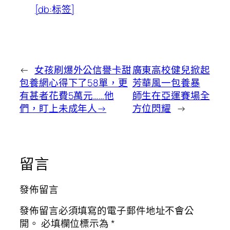
[db:标签]
←
女孩刷爆外公信譽卡甜
廣東高校健兒掀起
包養網心得下了58單，更
芳華風一包養暴
有甚者花費5萬元……他
師生在亞運賽場全
們，盯上未成年人→
方位閃耀
→
留言
發佈留言
發佈留言必須填寫的電子郵件地址不會公
開。
必填欄位標示為
*