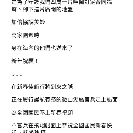
是為了守護我們四周一片喧鬧訂定合同論
聲。腳下這片廣闊的地盤
加倍協調美妙
萬家團聚時
身在海內的他們也送來了
新年祝願！
↓↓↓
在新春佳節行將到來之際
正在履行護航義務的微山湖艦官兵走上船面
為全國國民奉上新春祝願
△官兵在飛翔船面上恭祝全國國民新春快
活。蔡盛秋 攝