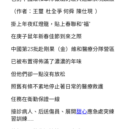
（作者：王璽 杜全爭 何舜 陳仕現 ）
掛上年夜紅燈籠，貼上春聯和“福”
在庚子鼠年新春佳節到來之際
中國第23批赴剛果（金）維和醫療分隊營區
已被布置得佈滿了濃濃的年味
但他們卻一點沒有放松
照舊有條不紊地停止著日常的醫療救護
任務在衛勤保證一線
接診病人、后送傷員、展開
甜心
應急處突練
習訓練……