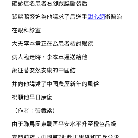
確診這名患者右腳跟腱斷裂后
裴麗鵬緊迫為他請求了后送手
甜心網
術醫治
在眼科診室
大夫李本章正在為患者檢討眼疾
病人臨走時，李本章還送給他
象征著安然安康的中國結
并向他講述了中國農歷新年的風俗
祝願他早日康復
（作者：張鐵梁）
由于聯馬團東戰區平安水平升至橙色品級
春節前夜，中國第7批赴馬里維和工兵分隊