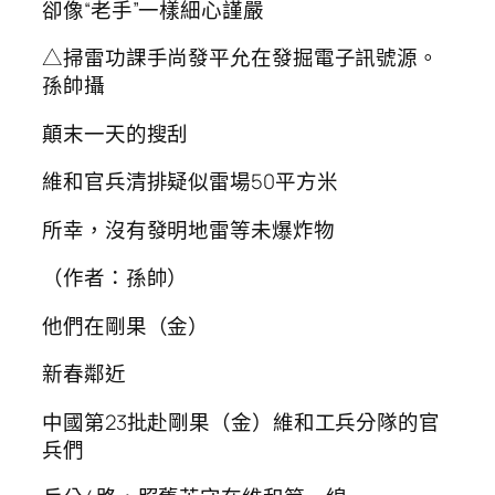
卻像“老手”一樣細心謹嚴
△掃雷功課手尚發平允在發掘電子訊號源。
孫帥攝
顛末一天的搜刮
維和官兵清排疑似雷場50平方米
所幸，沒有發明地雷等未爆炸物
（作者：孫帥）
他們在剛果（金）
新春鄰近
中國第23批赴剛果（金）維和工兵分隊的官
兵們