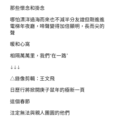
那些懷念和掛念
哪怕漂洋過海而來也不減半分友誼但剛進進
電梯年夜廳，啼聲變得加倍顯明，長而尖的
聲
暖和心窩
相隔萬萬里，我們“在一路”
↓↓↓
△錄像剪輯：王文飛
日歷行將掀開庚子鼠年的極新一頁
這個春節
注定無法與親人團圓的他們