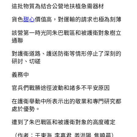
這批物質為結合公營地扶植急需器材
貨色
甜心
價值高，對運輸的請求也極為刻薄
該營第一時光同朱巴戰區和被護衛對象樹立
通聯
對護衛道路、護送防衛等情形停止了深刻的
研討、切磋
義務中
官兵們戰勝途徑波動和諸多不平安原因
在護衛舉動中所表示出的敬業和專門研究都
處於優勢。
遭到了朱巴戰區和被護衛對象的高度確定
（作者：于東海 李嘉君 姜洪陽 焦曉晨）