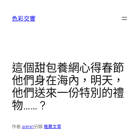
跳
至
色彩交響
主
要
內
容
這個甜包養網心得春節
他們身在海內，明天，
他們送來一份特別的禮
物…… ?
作者:
admin
分類:
推薦文章