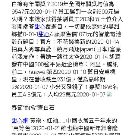
白擁有年關獎？2019年全國年關獎均值為
9547元2020-01-17 員工遲到一次罰500元過
火嗎？本錢家就得抽剝員工202和五十位介入
者開端答
甜心
覆題目，一切都依照她的黑甜
鄉描0-01-1
甜心
4 蘋果售價1071元的智能電池
殼有題目！官方：不花錢換新的2020-01-14
拍真人秀尋真愛！繞月飛翔japan(日本)富豪
前澤友作：帶她一路往太空2020-01-14 胡潤
發布中國500強平易近企榜單：阿里、騰訊
前二，huawei第四2020-01-10 舊日安卓機
皇，現在營收跌至23.1億，僅為巔峰期
2%2020-01-07 小米又發錢了！嘉獎1646名
員工4.8億元，人均29萬元2020-01-07
春節“約會”齊白石
甜心網
黃袍、紅袖…… 中國衣裳五千年來的
“高等色”2020-01-21 維也納中國新年舞會隆