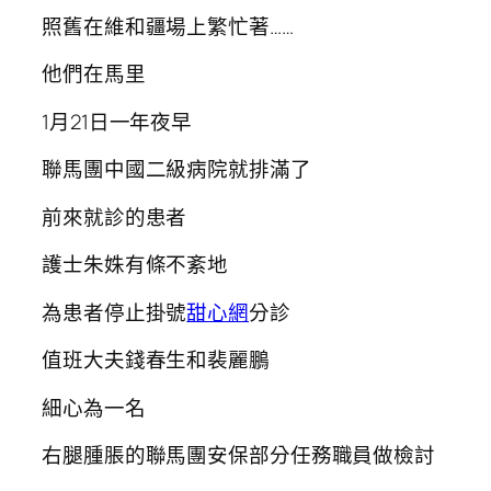
照舊在維和疆場上繁忙著……
他們在馬里
1月21日一年夜早
聯馬團中國二級病院就排滿了
前來就診的患者
護士朱姝有條不紊地
為患者停止掛號
甜心網
分診
值班大夫錢春生和裴麗鵬
細心為一名
右腿腫脹的聯馬團安保部分任務職員做檢討