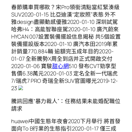
春節購車買哪款？宋Pro領銜清點當紅緊湊級
SUV2020-01-15 比亞迪漢“定妝照”表態 外不
雅design盡顯動感優雅2020-01-10 深圳試駕
哈弗H4：高能智聯座駕2020-01-10 廣汽蔚來
HYCAN 007設置裝備擺設信息揭秘 共5個設置
裝備擺設版本2020-01-10 廣汽本田2019年累
計銷量770,884輛 逾額完玉成年目的2020-
01-07 全新騰勢X周全到店并正式開啟交付
2020-01-06 寶駿
甜心網
510 發布CVT勁享型
售價6.38萬元2020-01-03 ​定名全新一代瑞虎
7/瑞虎7 PRO 奇瑞全新SUV官圖曝光2019-12-
23
騰訊回應“暴力裁人”：任務結果未能婚配職位
請求
huawei中國生態年夜會2020下月舉行 將首發
面向To B行業的生態指引2020-01-17 僅三成