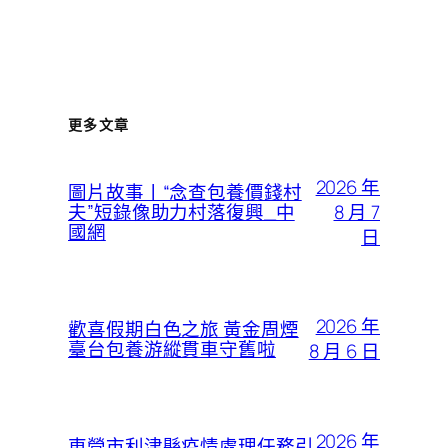
更多文章
2026 年
圖片故事丨“念查包養價錢村
8 月 7
夫”短錄像助力村落復興_中
國網
日
2026 年
歡喜假期白色之旅 黃金周煙
臺台包養游縱貫車守舊啦
8 月 6 日
2026 年
東營市利津縣疫情處理任務引