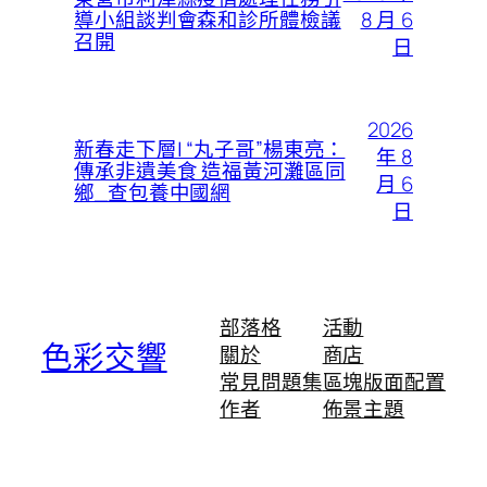
8 月 6
導小組談判會森和診所體檢議
召開
日
2026
新春走下層| “丸子哥”楊東亮：
年 8
傳承非遺美食 造福黃河灘區同
月 6
鄉_查包養中國網
日
部落格
活動
色彩交響
關於
商店
常見問題集
區塊版面配置
作者
佈景主題