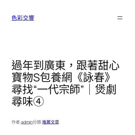
跳
至
色彩交響
主
要
內
容
過年到廣東，跟著甜心
寶物S包養網《詠春》
尋找“一代宗師”｜煲劇
尋味④
作者:
admin
分類:
推薦文章