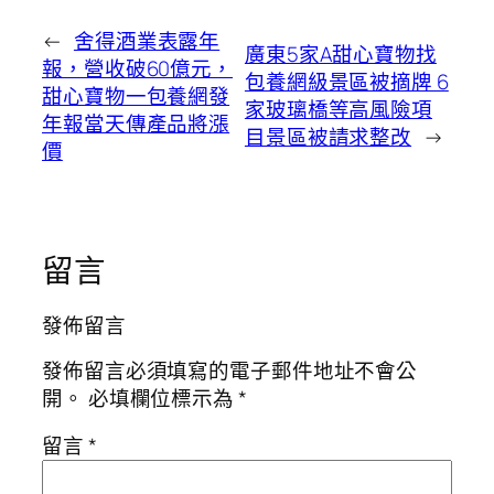
←
舍得酒業表露年
廣東5家A甜心寶物找
報，營收破60億元，
包養網級景區被摘牌 6
甜心寶物一包養網發
家玻璃橋等高風險項
年報當天傳產品將漲
目景區被請求整改
→
價
留言
發佈留言
發佈留言必須填寫的電子郵件地址不會公
開。
必填欄位標示為
*
留言
*