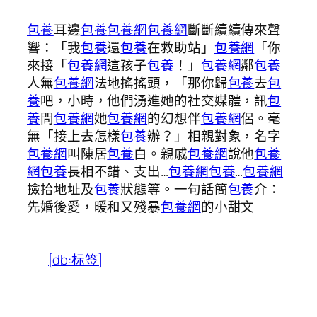
包養
耳邊
包養
包養網
包養網
斷斷續續傳來聲
響：「我
包養
還
包養
在救助站」
包養網
「你
來接「
包養網
這孩子
包養
！」
包養網
鄰
包養
人無
包養網
法地搖搖頭，「那你歸
包養
去
包
養
吧，小時，他們湧進她的社交媒體，訊
包
養
問
包養網
她
包養網
的幻想伴
包養網
侶。毫
無「接上去怎樣
包養
辦？」相親對象，名字
包養網
叫陳居
包養
白。親戚
包養網
說他
包養
網
包養
長相不錯、支出…
包養網
包養
…
包養網
撿拾地址及
包養
狀態等。一句話簡
包養
介：
先婚後愛，暖和又殘暴
包養網
的小甜文
[db:标签]