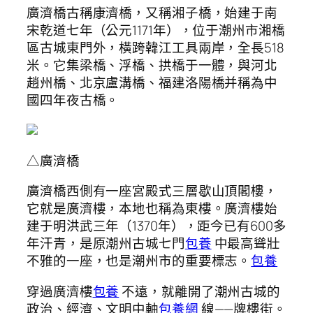
廣濟橋古稱康濟橋，又稱湘子橋，始建于南
宋乾道七年（公元1171年），位于潮州市湘橋
區古城東門外，橫跨韓江工具兩岸，全長518
米。它集梁橋、浮橋、拱橋于一體，與河北
趙州橋、北京盧溝橋、福建洛陽橋并稱為中
國四年夜古橋。
△廣濟橋
廣濟橋西側有一座宮殿式三層歇山頂閣樓，
它就是廣濟樓，本地也稱為東樓。廣濟樓始
建于明洪武三年（1370年），距今已有600多
年汗青，是原潮州古城七門
包養
中最高聳壯
不雅的一座，也是潮州市的重要標志。
包養
穿過廣濟樓
包養
不遠，就離開了潮州古城的
政治、經濟、文明中軸
包養網
線——牌樓街。