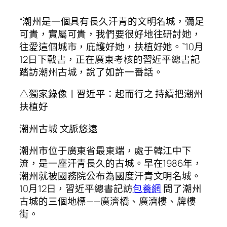
“潮州是一個具有長久汗青的文明名城，彌足
可貴，實屬可貴，我們要很好地往研討她，
往愛這個城市，庇護好她，扶植好她。”10月
12日下戰書，正在廣東考核的習近平總書記
踏訪潮州古城，說了如許一番話。
△獨家錄像丨習近平：起而行之 持續把潮州
扶植好
潮州古城 文脈悠遠
潮州市位于廣東省最東端，處于韓江中下
流，是一座汗青長久的古城。早在1986年，
潮州就被國務院公布為國度汗青文明名城。
10月12日，習近平總書記訪
包養網
問了潮州
古城的三個地標——廣濟橋、廣濟樓、牌樓
街。