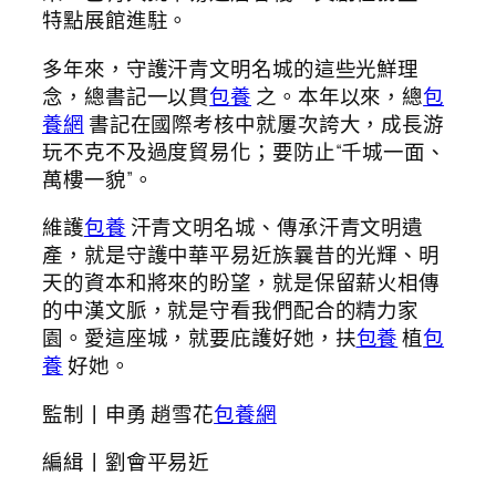
特點展館進駐。
多年來，守護汗青文明名城的這些光鮮理
念，總書記一以貫
包養
之。本年以來，總
包
養網
書記在國際考核中就屢次誇大，成長游
玩不克不及過度貿易化；要防止“千城一面、
萬樓一貌”。
維護
包養
汗青文明名城、傳承汗青文明遺
產，就是守護中華平易近族曩昔的光輝、明
天的資本和將來的盼望，就是保留薪火相傳
的中漢文脈，就是守看我們配合的精力家
園。愛這座城，就要庇護好她，扶
包養
植
包
養
好她。
監制丨申勇 趙雪花
包養網
編緝丨劉會平易近