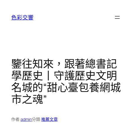
跳
至
色彩交響
主
要
內
容
鑒往知來，跟著總書記
學歷史丨守護歷史文明
名城的“甜心臺包養網城
市之魂”
作者:
admin
分類:
推薦文章