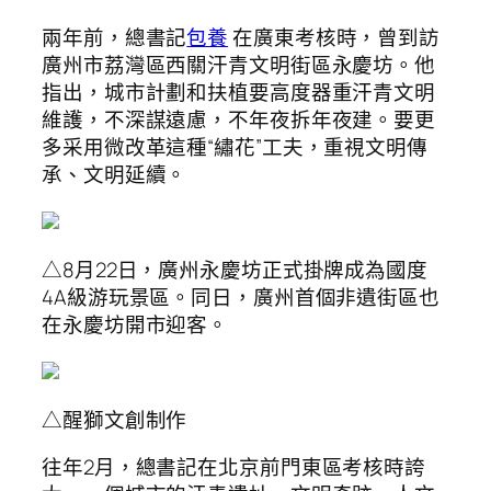
兩年前，總書記
包養
在廣東考核時，曾到訪
廣州市荔灣區西關汗青文明街區永慶坊。他
指出，城市計劃和扶植要高度器重汗青文明
維護，不深謀遠慮，不年夜拆年夜建。要更
多采用微改革這種“繡花”工夫，重視文明傳
承、文明延續。
△8月22日，廣州永慶坊正式掛牌成為國度
4A級游玩景區。同日，廣州首個非遺街區也
在永慶坊開市迎客。
△醒獅文創制作
往年2月，總書記在北京前門東區考核時誇