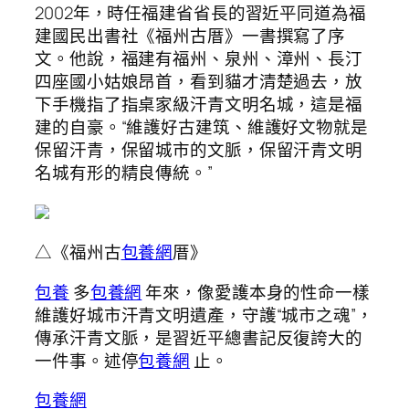
2002年，時任福建省省長的習近平同道為福
建國民出書社《福州古厝》一書撰寫了序
文。他說，福建有福州、泉州、漳州、長汀
四座國小姑娘昂首，看到貓才清楚過去，放
下手機指了指桌家級汗青文明名城，這是福
建的自豪。“維護好古建筑、維護好文物就是
保留汗青，保留城市的文脈，保留汗青文明
名城有形的精良傳統。”
△《福州古
包養網
厝》
包養
多
包養網
年來，像愛護本身的性命一樣
維護好城市汗青文明遺產，守護“城市之魂”，
傳承汗青文脈，是習近平總書記反復誇大的
一件事。述停
包養網
止。
包養網