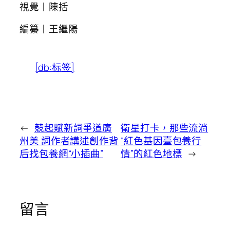
視覺丨陳括
編纂丨王繼陽
[db:标签]
←
競起賦新詞爭道廣
衛星打卡，那些流淌
州美 詞作者講述創作背
“紅色基因臺包養行
后找包養網“小插曲”
情”的紅色地標
→
留言