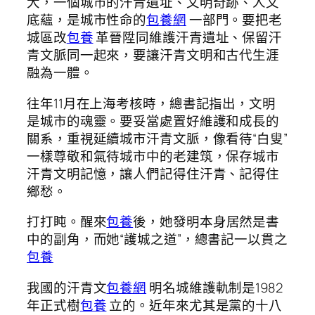
大，一個城市的汗青遺址、文明奇跡、人文
底蘊，是城市性命的
包養網
一部門。要把老
城區改
包養
革晉陞同維護汗青遺址、保留汗
青文脈同一起來，要讓汗青文明和古代生涯
融為一體。
往年11月在上海考核時，總書記指出，文明
是城市的魂靈。要妥當處置好維護和成長的
關系，重視延續城市汗青文脈，像看待“白叟”
一樣尊敬和氣待城市中的老建筑，保存城市
汗青文明記憶，讓人們記得住汗青、記得住
鄉愁。
打打盹。醒來
包養
後，她發明本身居然是書
中的副角，而她“護城之道”，總書記一以貫之
包養
我國的汗青文
包養網
明名城維護軌制是1982
年正式樹
包養
立的。近年來尤其是黨的十八