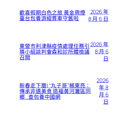
2026 年
歡喜假期白色之旅 黃金周煙
臺台包養游縱貫車守舊啦
8 月 6 日
2026 年
東營市利津縣疫情處理任務引
8 月 6
導小組談判會森和診所體檢議
召開
日
2026
新春走下層| “丸子哥”楊東亮：
年 8
傳承非遺美食 造福黃河灘區同
月 6
鄉_查包養中國網
日