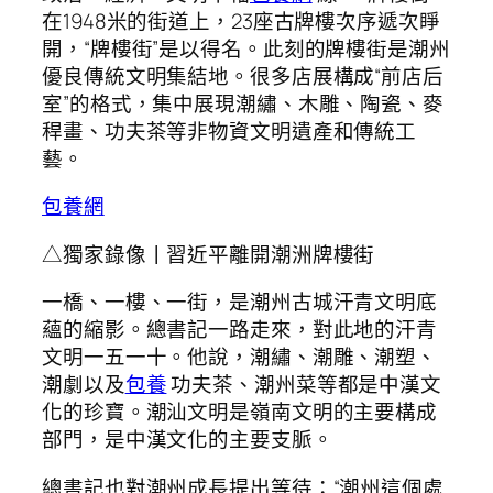
在1948米的街道上，23座古牌樓次序遞次睜
開，“牌樓街”是以得名。此刻的牌樓街是潮州
優良傳統文明集結地。很多店展構成“前店后
室”的格式，集中展現潮繡、木雕、陶瓷、麥
稈畫、功夫茶等非物資文明遺產和傳統工
藝。
包養網
△獨家錄像丨習近平離開潮洲牌樓街
一橋、一樓、一街，是潮州古城汗青文明底
蘊的縮影。總書記一路走來，對此地的汗青
文明一五一十。他說，潮繡、潮雕、潮塑、
潮劇以及
包養
功夫茶、潮州菜等都是中漢文
化的珍寶。潮汕文明是嶺南文明的主要構成
部門，是中漢文化的主要支脈。
總書記也對潮州成長提出等待：“潮州這個處