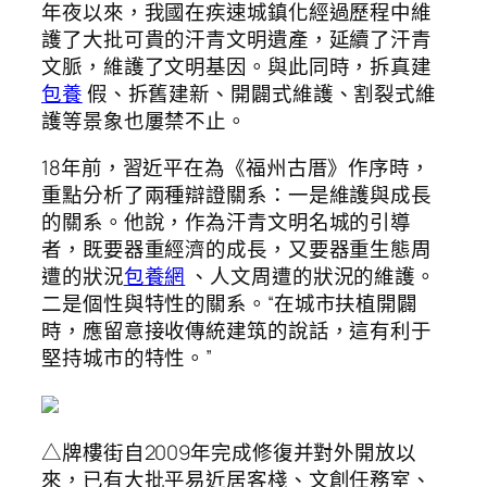
年夜以來，我國在疾速城鎮化經過歷程中維
護了大批可貴的汗青文明遺產，延續了汗青
文脈，維護了文明基因。與此同時，拆真建
包養
假、拆舊建新、開闢式維護、割裂式維
護等景象也屢禁不止。
18年前，習近平在為《福州古厝》作序時，
重點分析了兩種辯證關系：一是維護與成長
的關系。他說，作為汗青文明名城的引導
者，既要器重經濟的成長，又要器重生態周
遭的狀況
包養網
、人文周遭的狀況的維護。
二是個性與特性的關系。“在城市扶植開闢
時，應留意接收傳統建筑的說話，這有利于
堅持城市的特性。”
△牌樓街自2009年完成修復并對外開放以
來，已有大批平易近居客棧、文創任務室、