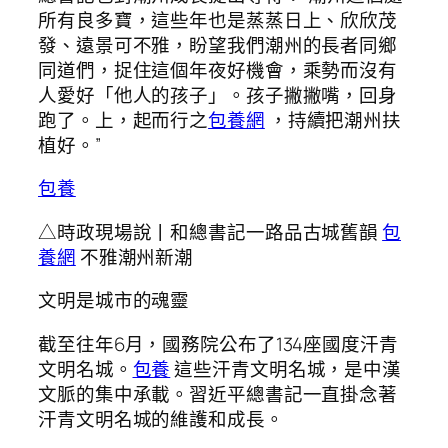
所有良多寶，這些年也是蒸蒸日上、欣欣茂
發、遠景可不雅，盼望我們潮州的長者同鄉
同道們，捉住這個年夜好機會，乘勢而沒有
人愛好「他人的孩子」。孩子撇撇嘴，回身
跑了。上，起而行之
包養網
，持續把潮州扶
植好。”
包養
△時政現場說丨和總書記一路品古城舊韻
包
養網
不雅潮州新潮
文明是城市的魂靈
截至往年6月，國務院公布了134座國度汗青
文明名城。
包養
這些汗青文明名城，是中漢
文脈的集中承載。習近平總書記一直掛念著
汗青文明名城的維護和成長。